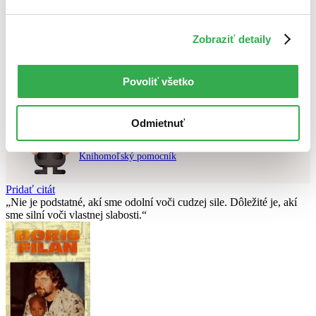
Použité filtre
Zobraziť detaily
Zrušiť filtre
čítané - mierne opotrebované
Nebol nájdený
žiadny titul
vyhovujúci zadaným podmienkam.
Skúste prosím zmeniť vyhľadávaný výraz.
Povoliť všetko
Odmietnuť
Chcete poradiť knihu?
Náš pomocník Sherlock vám ju s radosťou vypátra!
Knihomoľský pomocník
Pridať citát
Nie je podstatné, akí sme odolní voči cudzej sile. Dôležité je, akí
sme silní voči vlastnej slabosti.