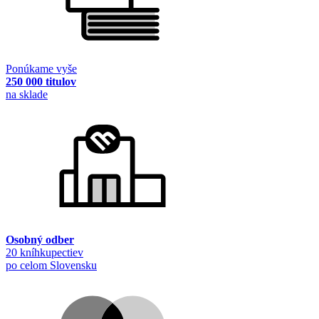
Ponúkame vyše
250 000 titulov
na sklade
Osobný odber
20 kníhkupectiev
po celom Slovensku