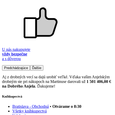
U nás nakupujete
vždy bezpečne
a s dôverou
Predchádzajúce
Ďalšie
Aj z drobných vecí sa dajú urobiť veľké. Vďaka vašim Anjelským
drobným ste pri nákupoch na Martinuse darovali už
1 501 406,00 €
na Dobrého Anjela
. Ďakujeme!
Kníhkupectvá
Bratislava - Obchodná
• Otvárame o 8:30
Všetky kníhkupectvá