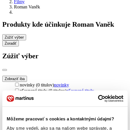
Filmy
Roman Vaněk
Produkty kde účinkuje Roman Vaněk
Zúžiť výber
Zoradiť
Zúžiť výber
Zobraziť iba
novinky (0 titulov)
novinky
zľavnené tituly (0 titulov)
zľavnené tituly
Dostupnosť
na centrálnom sklade (0 titulov)
na centrálnom sklade
predpredaj (0 titulov)
predpredaj
pripravujeme (0 titulov)
pripravujeme
Môžeme pracovať s cookies a kontaktnými údajmi?
dostupná (bez vypredaných) (0 titulov)
dostupná (bez
Aby sme vedeli, ako sa na našom webe správate, a
vypredaných)