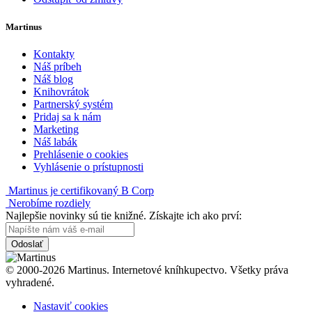
Martinus
Kontakty
Náš príbeh
Náš blog
Knihovrátok
Partnerský systém
Pridaj sa k nám
Marketing
Náš labák
Prehlásenie o cookies
Vyhlásenie o prístupnosti
Martinus je certifikovaný B Corp
Nerobíme rozdiely
Najlepšie novinky sú tie knižné. Získajte ich ako prví:
Odoslať
© 2000-2026 Martinus. Internetové kníhkupectvo. Všetky práva
vyhradené.
Nastaviť cookies