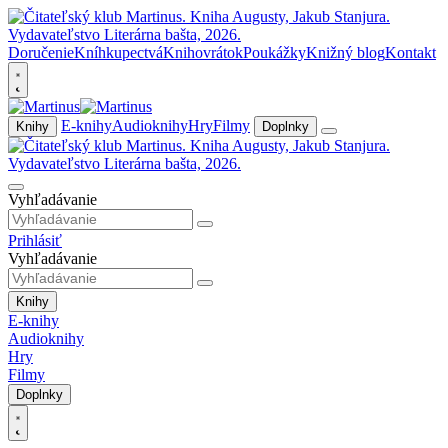
Doručenie
Kníhkupectvá
Knihovrátok
Poukážky
Knižný blog
Kontakt
E-knihy
Audioknihy
Hry
Filmy
Knihy
Doplnky
Vyhľadávanie
Prihlásiť
Vyhľadávanie
Knihy
E-knihy
Audioknihy
Hry
Filmy
Doplnky