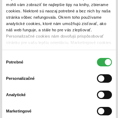
mohli vám zobraziť tie najlepšie tipy na knihy, zbierame
Nové / čítané
cookies. Niektoré sú naozaj potrebné a bez nich by naša
nová (0 titulov)
nová
stránka vôbec nefungovala. Okrem toho používame
čítaná (0 titulov)
čítaná
analytické cookies, ktoré nám umožňujú zisťovať, ako
čítaná - výborný stav (0 titulov)
čítaná - výborný stav
náš web funguje, a stále ho pre vás zlepšovať.
čítaná - mierne opotrebovaná (0 titulov)
čítaná - mierne
opotrebovaná
Personalizačné cookies nám dovoľujú prispôsobovať
čítané verzie vypredaných kníh (0 titulov)
čítané verzie
stránku pre vašu lepšiu orientáciu. Marketingové cookies
vypredaných kníh
nám zas umožňujú zobrazenie relevantnej reklamy.
Niektoré údaje zdieľame aj s tretími stranami. Veľmi by
Zúžiť výber
Výber
nám pomohlo, keby sme mohli používať všetky tieto
Potrebné
súhlasu
Zoradiť
cookies. Ďakujeme!
Personalizačné
Bestsellery
Analytické
Top hodnotené
Novinky
Najdrahšie
Najlacnejšie
Marketingové
Najvyššia zľava