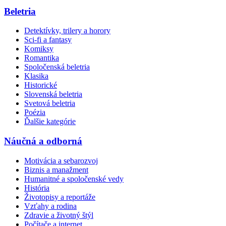
Beletria
Detektívky, trilery a horory
Sci-fi a fantasy
Komiksy
Romantika
Spoločenská beletria
Klasika
Historické
Slovenská beletria
Svetová beletria
Poézia
Ďalšie kategórie
Náučná a odborná
Motivácia a sebarozvoj
Biznis a manažment
Humanitné a spoločenské vedy
História
Životopisy a reportáže
Vzťahy a rodina
Zdravie a životný štýl
Počítače a internet