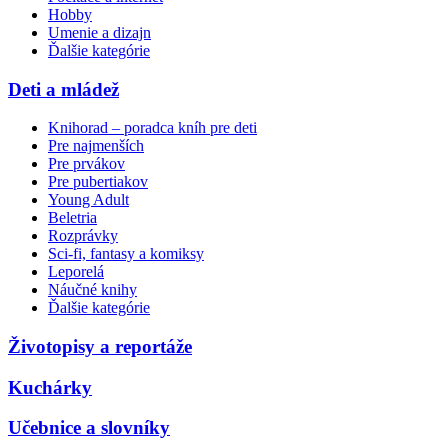
Hobby
Umenie a dizajn
Ďalšie kategórie
Deti a mládež
Knihorad – poradca kníh pre deti
Pre najmenších
Pre prvákov
Pre pubertiakov
Young Adult
Beletria
Rozprávky
Sci-fi, fantasy a komiksy
Leporelá
Náučné knihy
Ďalšie kategórie
Životopisy a reportáže
Kuchárky
Učebnice a slovníky