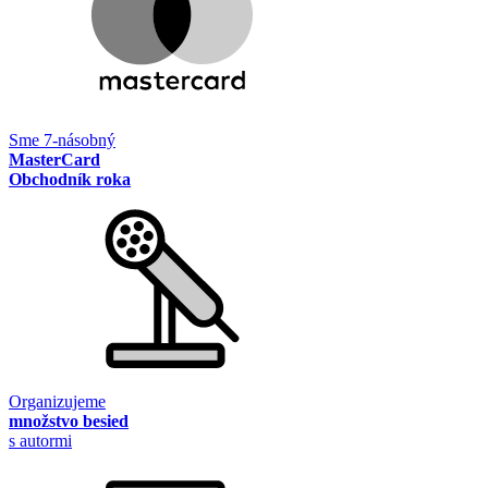
Sme 7-násobný
MasterCard
Obchodník roka
Organizujeme
množstvo besied
s autormi