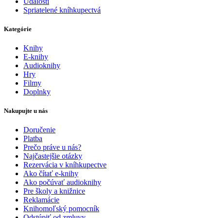
Udalosti
Spriatelené kníhkupectvá
Kategórie
Knihy
E-knihy
Audioknihy
Hry
Filmy
Doplnky
Nakupujte u nás
Doručenie
Platba
Prečo práve u nás?
Najčastejšie otázky
Rezervácia v kníhkupectve
Ako čítať e-knihy
Ako počúvať audioknihy
Pre školy a knižnice
Reklamácie
Knihomoľský pomocník
Odstúpiť od zmluvy