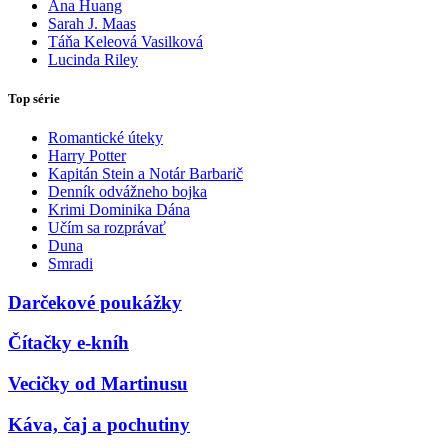
Ana Huang
Sarah J. Maas
Táňa Keleová Vasilková
Lucinda Riley
Top série
Romantické úteky
Harry Potter
Kapitán Stein a Notár Barbarič
Denník odvážneho bojka
Krimi Dominika Dána
Učím sa rozprávať
Duna
Smradi
Darčekové poukážky
Čítačky e-kníh
Vecičky od Martinusu
Káva, čaj a pochutiny