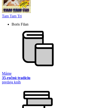
Tam Tam Tri
Boris Filan
Máme
35-ročnú tradíciu
predaja kníh