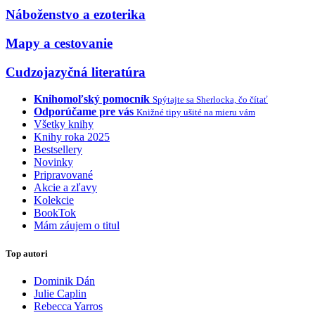
Náboženstvo a ezoterika
Mapy a cestovanie
Cudzojazyčná literatúra
Knihomoľský pomocník
Spýtajte sa Sherlocka, čo čítať
Odporúčame pre vás
Knižné tipy ušité na mieru vám
Všetky knihy
Knihy roka 2025
Bestsellery
Novinky
Pripravované
Akcie a zľavy
Kolekcie
BookTok
Mám záujem o titul
Top autori
Dominik Dán
Julie Caplin
Rebecca Yarros