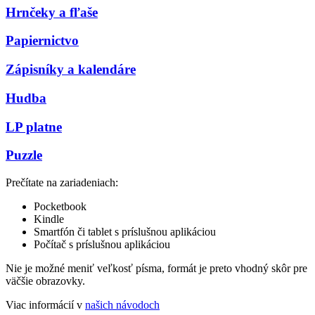
Hrnčeky a fľaše
Papiernictvo
Zápisníky a kalendáre
Hudba
LP platne
Puzzle
Prečítate na zariadeniach:
Pocketbook
Kindle
Smartfón či tablet s príslušnou aplikáciou
Počítač s príslušnou aplikáciou
Nie je možné meniť veľkosť písma, formát je preto vhodný skôr pre
väčšie obrazovky.
Viac informácií v
našich návodoch