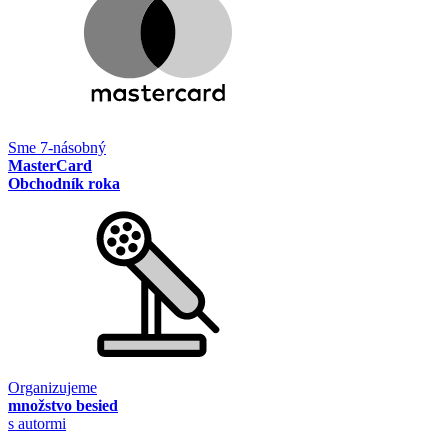
Sme 7-násobný
MasterCard
Obchodník roka
Organizujeme
množstvo besied
s autormi