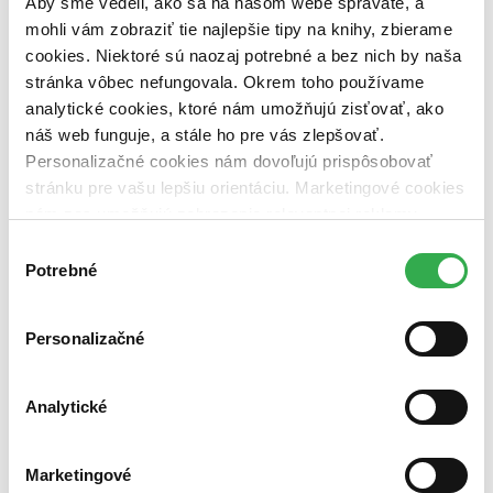
Aby sme vedeli, ako sa na našom webe správate, a
dostupná (bez vypredaných) (0 titulov)
dostupná (bez
vypredaných)
mohli vám zobraziť tie najlepšie tipy na knihy, zbierame
cookies. Niektoré sú naozaj potrebné a bez nich by naša
Nové / čítané
stránka vôbec nefungovala. Okrem toho používame
nová (0 titulov)
nová
analytické cookies, ktoré nám umožňujú zisťovať, ako
čítaná (0 titulov)
čítaná
náš web funguje, a stále ho pre vás zlepšovať.
čítaná - výborný stav (0 titulov)
čítaná - výborný stav
čítaná - mierne opotrebovaná (0 titulov)
čítaná - mierne
Personalizačné cookies nám dovoľujú prispôsobovať
opotrebovaná
stránku pre vašu lepšiu orientáciu. Marketingové cookies
čítané verzie vypredaných kníh (0 titulov)
čítané verzie
nám zas umožňujú zobrazenie relevantnej reklamy.
vypredaných kníh
Niektoré údaje zdieľame aj s tretími stranami. Veľmi by
Výber
Zúžiť výber
nám pomohlo, keby sme mohli používať všetky tieto
Potrebné
súhlasu
cookies. Ďakujeme!
Zoradiť
Personalizačné
Analytické
Bestsellery
Top hodnotené
Novinky
Najdrahšie
Marketingové
Najlacnejšie