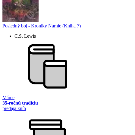
Posledný boj - Kroniky Narnie (Kniha 7)
C.S. Lewis
Máme
35-ročnú tradíciu
predaja kníh