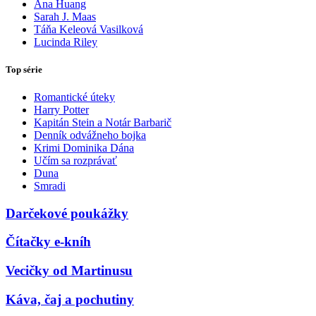
Ana Huang
Sarah J. Maas
Táňa Keleová Vasilková
Lucinda Riley
Top série
Romantické úteky
Harry Potter
Kapitán Stein a Notár Barbarič
Denník odvážneho bojka
Krimi Dominika Dána
Učím sa rozprávať
Duna
Smradi
Darčekové poukážky
Čítačky e-kníh
Vecičky od Martinusu
Káva, čaj a pochutiny