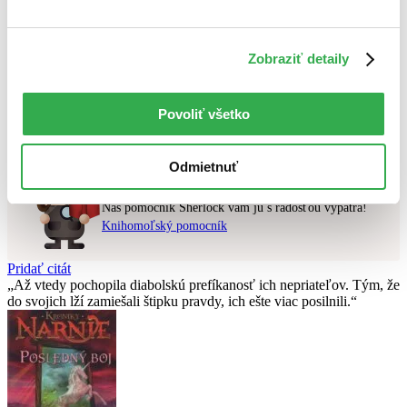
Najvyššia zľava
Zobraziť detaily
Použité filtre
Zrušiť filtre
čítané
Nebol nájdený
žiadny titul
vyhovujúci zadaným podmienkam.
Povoliť všetko
Skúste prosím zmeniť vyhľadávaný výraz.
Odmietnuť
Chcete poradiť knihu?
Náš pomocník Sherlock vám ju s radosťou vypátra!
Knihomoľský pomocník
Pridať citát
Až vtedy pochopila diabolskú prefíkanosť ich nepriateľov. Tým, že
do svojich lží zamiešali štipku pravdy, ich ešte viac posilnili.