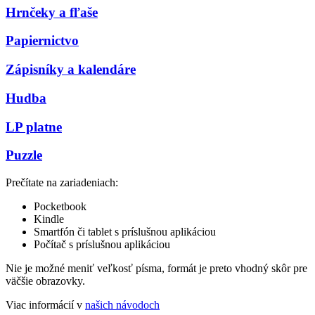
Hrnčeky a fľaše
Papiernictvo
Zápisníky a kalendáre
Hudba
LP platne
Puzzle
Prečítate na zariadeniach:
Pocketbook
Kindle
Smartfón či tablet s príslušnou aplikáciou
Počítač s príslušnou aplikáciou
Nie je možné meniť veľkosť písma, formát je preto vhodný skôr pre
väčšie obrazovky.
Viac informácií v
našich návodoch