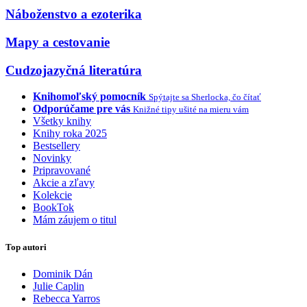
Náboženstvo a ezoterika
Mapy a cestovanie
Cudzojazyčná literatúra
Knihomoľský pomocník
Spýtajte sa Sherlocka, čo čítať
Odporúčame pre vás
Knižné tipy ušité na mieru vám
Všetky knihy
Knihy roka 2025
Bestsellery
Novinky
Pripravované
Akcie a zľavy
Kolekcie
BookTok
Mám záujem o titul
Top autori
Dominik Dán
Julie Caplin
Rebecca Yarros