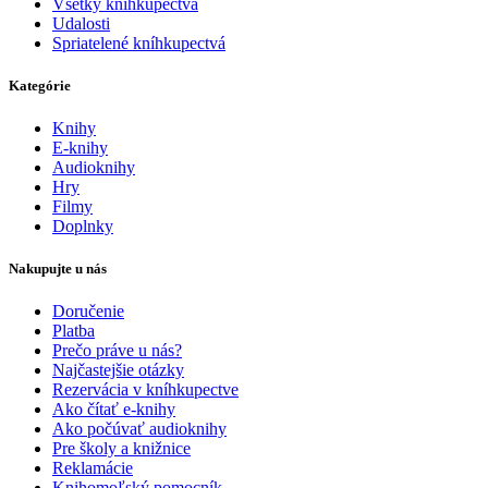
Všetky kníhkupectvá
Udalosti
Spriatelené kníhkupectvá
Kategórie
Knihy
E-knihy
Audioknihy
Hry
Filmy
Doplnky
Nakupujte u nás
Doručenie
Platba
Prečo práve u nás?
Najčastejšie otázky
Rezervácia v kníhkupectve
Ako čítať e-knihy
Ako počúvať audioknihy
Pre školy a knižnice
Reklamácie
Knihomoľský pomocník