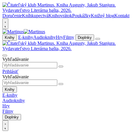
Doručenie
Kníhkupectvá
Knihovrátok
Poukážky
Knižný blog
Kontakt
E-knihy
Audioknihy
Hry
Filmy
Knihy
Doplnky
Vyhľadávanie
Prihlásiť
Vyhľadávanie
Knihy
E-knihy
Audioknihy
Hry
Filmy
Doplnky