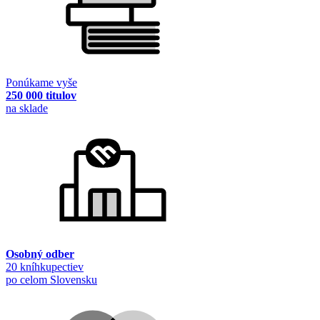
Ponúkame vyše
250 000 titulov
na sklade
Osobný odber
20 kníhkupectiev
po celom Slovensku