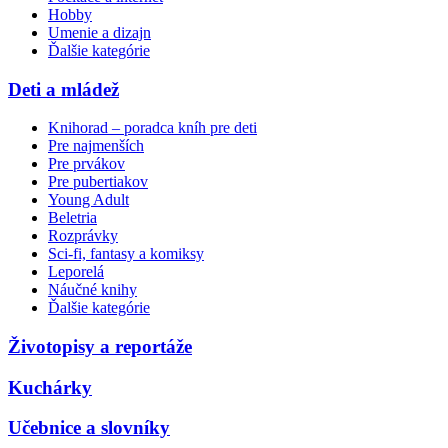
Hobby
Umenie a dizajn
Ďalšie kategórie
Deti a mládež
Knihorad – poradca kníh pre deti
Pre najmenších
Pre prvákov
Pre pubertiakov
Young Adult
Beletria
Rozprávky
Sci-fi, fantasy a komiksy
Leporelá
Náučné knihy
Ďalšie kategórie
Životopisy a reportáže
Kuchárky
Učebnice a slovníky