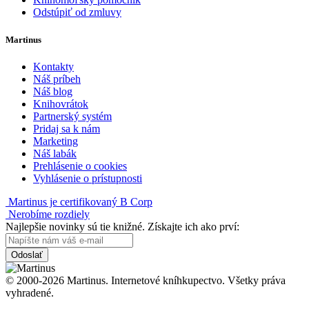
Odstúpiť od zmluvy
Martinus
Kontakty
Náš príbeh
Náš blog
Knihovrátok
Partnerský systém
Pridaj sa k nám
Marketing
Náš labák
Prehlásenie o cookies
Vyhlásenie o prístupnosti
Martinus je certifikovaný B Corp
Nerobíme rozdiely
Najlepšie novinky sú tie knižné. Získajte ich ako prví:
Odoslať
© 2000-2026 Martinus. Internetové kníhkupectvo. Všetky práva
vyhradené.