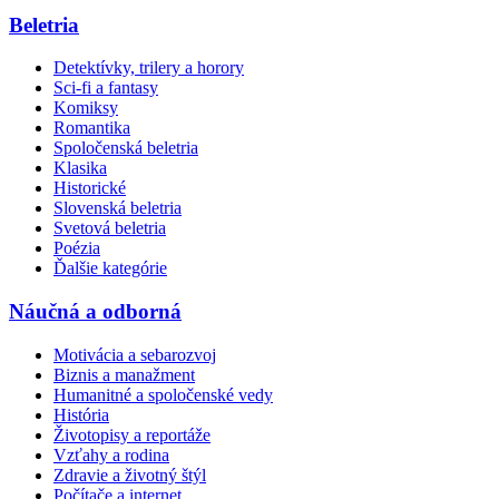
Beletria
Detektívky, trilery a horory
Sci-fi a fantasy
Komiksy
Romantika
Spoločenská beletria
Klasika
Historické
Slovenská beletria
Svetová beletria
Poézia
Ďalšie kategórie
Náučná a odborná
Motivácia a sebarozvoj
Biznis a manažment
Humanitné a spoločenské vedy
História
Životopisy a reportáže
Vzťahy a rodina
Zdravie a životný štýl
Počítače a internet