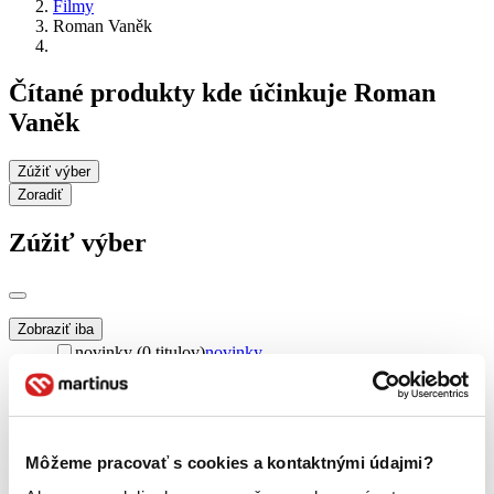
Filmy
Roman Vaněk
Čítané produkty kde účinkuje Roman
Vaněk
Zúžiť výber
Zoradiť
Zúžiť výber
Zobraziť iba
novinky (0 titulov)
novinky
zľavnené tituly (0 titulov)
zľavnené tituly
Dostupnosť
na centrálnom sklade (0 titulov)
na centrálnom sklade
predpredaj (0 titulov)
predpredaj
Môžeme pracovať s cookies a kontaktnými údajmi?
pripravujeme (0 titulov)
pripravujeme