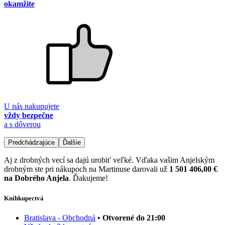
okamžite
U nás nakupujete
vždy bezpečne
a s dôverou
Predchádzajúce
Ďalšie
Aj z drobných vecí sa dajú urobiť veľké. Vďaka vašim Anjelským
drobným ste pri nákupoch na Martinuse darovali už
1 501 406,00 €
na Dobrého Anjela
. Ďakujeme!
Kníhkupectvá
Bratislava - Obchodná
• Otvorené do 21:00