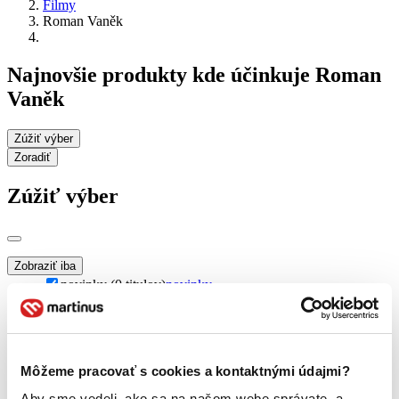
Filmy
Roman Vaněk
Najnovšie produkty kde účinkuje Roman
Vaněk
Zúžiť výber
Zoradiť
Zúžiť výber
Zobraziť iba
novinky (0 titulov)
novinky
zľavnené tituly (0 titulov)
zľavnené tituly
Dostupnosť
na centrálnom sklade (0 titulov)
na centrálnom sklade
Môžeme pracovať s cookies a kontaktnými údajmi?
predpredaj (0 titulov)
predpredaj
pripravujeme (0 titulov)
pripravujeme
Aby sme vedeli, ako sa na našom webe správate, a