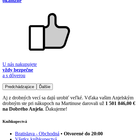
okamžite
U nás nakupujete
vždy bezpečne
a s dôverou
Predchádzajúce
Ďalšie
Aj z drobných vecí sa dajú urobiť veľké. Vďaka vašim Anjelským
drobným ste pri nákupoch na Martinuse darovali už
1 501 846,00 €
na Dobrého Anjela
. Ďakujeme!
Kníhkupectvá
Bratislava - Obchodná
• Otvorené do 20:00
Všetky kníhkupectvá