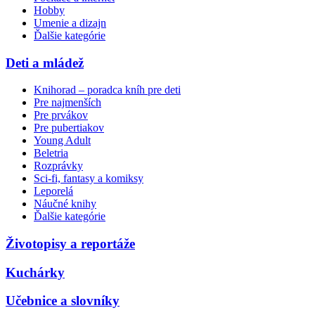
Hobby
Umenie a dizajn
Ďalšie kategórie
Deti a mládež
Knihorad – poradca kníh pre deti
Pre najmenších
Pre prvákov
Pre pubertiakov
Young Adult
Beletria
Rozprávky
Sci-fi, fantasy a komiksy
Leporelá
Náučné knihy
Ďalšie kategórie
Životopisy a reportáže
Kuchárky
Učebnice a slovníky