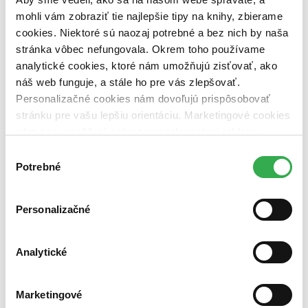
dostupná (bez vypredaných) (0 titulov)
dostupná (bez
mohli vám zobraziť tie najlepšie tipy na knihy, zbierame
vypredaných)
cookies. Niektoré sú naozaj potrebné a bez nich by naša
Nové / čítané
stránka vôbec nefungovala. Okrem toho používame
nová (0 titulov)
nová
analytické cookies, ktoré nám umožňujú zisťovať, ako
čítaná (0 titulov)
čítaná
náš web funguje, a stále ho pre vás zlepšovať.
čítaná - výborný stav (0 titulov)
čítaná - výborný stav
čítaná - mierne opotrebovaná (0 titulov)
čítaná - mierne
Personalizačné cookies nám dovoľujú prispôsobovať
opotrebovaná
stránku pre vašu lepšiu orientáciu. Marketingové cookies
čítané verzie vypredaných kníh (0 titulov)
čítané verzie
nám zas umožňujú zobrazenie relevantnej reklamy.
vypredaných kníh
Niektoré údaje zdieľame aj s tretími stranami. Veľmi by
Výber
Zúžiť výber
nám pomohlo, keby sme mohli používať všetky tieto
Potrebné
súhlasu
cookies. Ďakujeme!
Zoradiť
Personalizačné
Analytické
Bestsellery
Top hodnotené
Novinky
Najdrahšie
Marketingové
Najlacnejšie