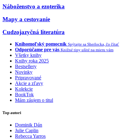
Náboženstvo a ezoterika
Mapy a cestovanie
Cudzojazyčná literatúra
Knihomoľský pomocník
Spýtajte sa Sherlocka, čo čítať
Odporúčame pre vás
Knižné tipy ušité na mieru vám
Všetky knihy
Knihy roka 2025
Bestsellery
Novinky
Pripravované
Akcie a zľavy
Kolekcie
BookTok
Mám záujem o titul
Top autori
Dominik Dán
Julie Caplin
Rebecca Yarros