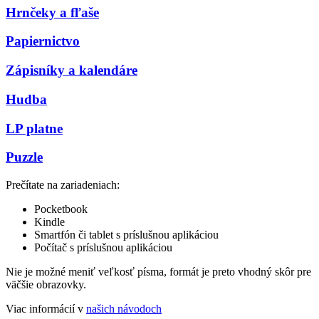
Hrnčeky a fľaše
Papiernictvo
Zápisníky a kalendáre
Hudba
LP platne
Puzzle
Prečítate na zariadeniach:
Pocketbook
Kindle
Smartfón či tablet s príslušnou aplikáciou
Počítač s príslušnou aplikáciou
Nie je možné meniť veľkosť písma, formát je preto vhodný skôr pre
väčšie obrazovky.
Viac informácií v
našich návodoch