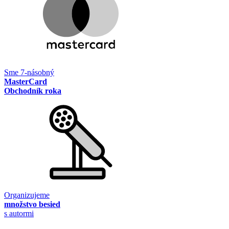
Sme 7-násobný
MasterCard
Obchodník roka
Organizujeme
množstvo besied
s autormi