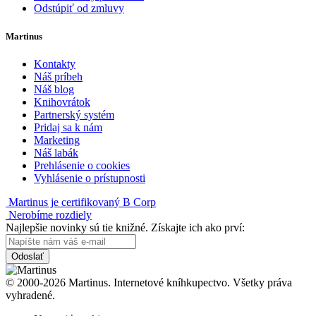
Odstúpiť od zmluvy
Martinus
Kontakty
Náš príbeh
Náš blog
Knihovrátok
Partnerský systém
Pridaj sa k nám
Marketing
Náš labák
Prehlásenie o cookies
Vyhlásenie o prístupnosti
Martinus je certifikovaný B Corp
Nerobíme rozdiely
Najlepšie novinky sú tie knižné. Získajte ich ako prví:
Odoslať
© 2000-2026 Martinus. Internetové kníhkupectvo. Všetky práva
vyhradené.