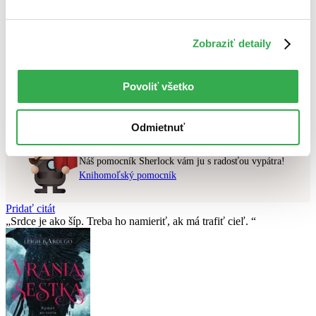
Najvyššia zľava
Zobraziť detaily
Použité filtre
Zrušiť filtre
najnovšie
Nebol nájdený
žiadny titul
vyhovujúci zadaným podmienkam.
Povoliť všetko
Skúste prosím zmeniť vyhľadávaný výraz.
Odmietnuť
Chcete poradiť knihu?
Náš pomocník Sherlock vám ju s radosťou vypátra!
Knihomoľský pomocník
Pridať citát
Srdce je ako šíp. Treba ho namieriť, ak má trafiť cieľ.