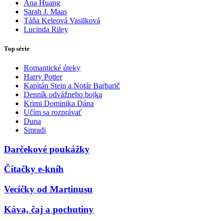
Ana Huang
Sarah J. Maas
Táňa Keleová Vasilková
Lucinda Riley
Top série
Romantické úteky
Harry Potter
Kapitán Stein a Notár Barbarič
Denník odvážneho bojka
Krimi Dominika Dána
Učím sa rozprávať
Duna
Smradi
Darčekové poukážky
Čítačky e-kníh
Vecičky od Martinusu
Káva, čaj a pochutiny