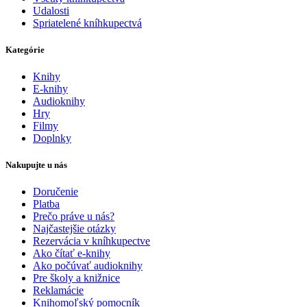
Udalosti
Spriatelené kníhkupectvá
Kategórie
Knihy
E-knihy
Audioknihy
Hry
Filmy
Doplnky
Nakupujte u nás
Doručenie
Platba
Prečo práve u nás?
Najčastejšie otázky
Rezervácia v kníhkupectve
Ako čítať e-knihy
Ako počúvať audioknihy
Pre školy a knižnice
Reklamácie
Knihomoľský pomocník