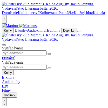
Doručenie
Kníhkupectvá
Knihovrátok
Poukážky
Knižný blog
Kontakt
E-knihy
Audioknihy
Hry
Filmy
Knihy
Doplnky
Vyhľadávanie
Prihlásiť
Vyhľadávanie
Knihy
E-knihy
Audioknihy
Hry
Filmy
Doplnky