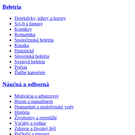
Beletria
Detektívky, trilery a horory
Sci-fi a fantasy
Komiksy
Romantika
Spoločenská beletria
Klasika
Historické
Slovenská beletria
Svetová beletria
Poézia
Ďalšie kategórie
Náučná a odborná
Motivácia a sebarozvoj
Biznis a manažment
Humanitné a spoločenské vedy
História
Životopisy a reportáže
Vzťahy a rodina
Zdravie a životný štýl
Počítače a internet