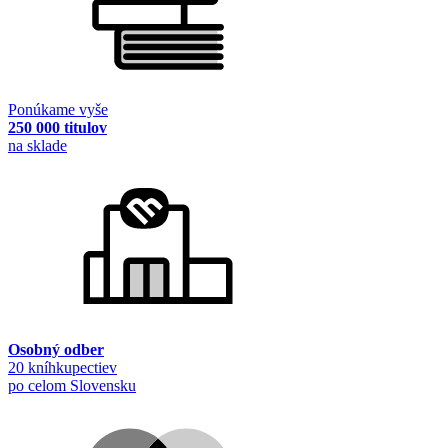
Ponúkame vyše
250 000 titulov
na sklade
Osobný odber
20 kníhkupectiev
po celom Slovensku