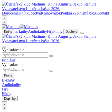
Doručenie
Kníhkupectvá
Knihovrátok
Poukážky
Knižný blog
Kontakt
E-knihy
Audioknihy
Hry
Filmy
Knihy
Doplnky
Vyhľadávanie
Prihlásiť
Vyhľadávanie
Knihy
E-knihy
Audioknihy
Hry
Filmy
Doplnky