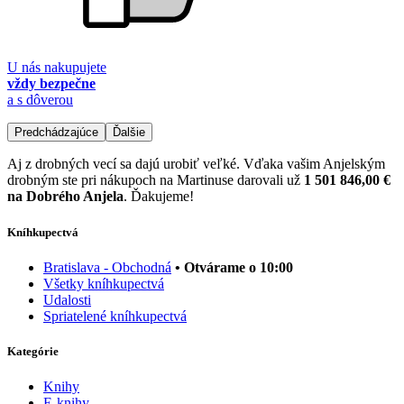
U nás nakupujete
vždy bezpečne
a s dôverou
Predchádzajúce
Ďalšie
Aj z drobných vecí sa dajú urobiť veľké. Vďaka vašim Anjelským
drobným ste pri nákupoch na Martinuse darovali už
1 501 846,00 €
na Dobrého Anjela
. Ďakujeme!
Kníhkupectvá
Bratislava - Obchodná
• Otvárame o 10:00
Všetky kníhkupectvá
Udalosti
Spriatelené kníhkupectvá
Kategórie
Knihy
E-knihy