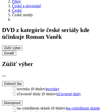
Filmy
České a slovenské
České
České seriály
DVD z kategórie české seriály kde
účinkuje Roman Vaněk
Zúžiť výber
Zoradiť
Zúžiť výber
Zobraziť iba
novinky (0 titulov)
novinky
zľavnené tituly (0 titulov)
zľavnené tituly
Dostupnosť
na centrálnom sklade (0 titulov)
na centrálnom sklade