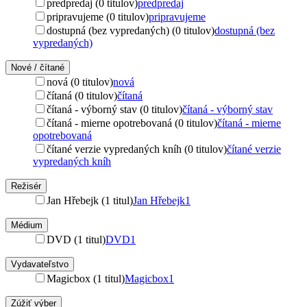
predpredaj (0 titulov)
predpredaj
pripravujeme (0 titulov)
pripravujeme
dostupná (bez vypredaných) (0 titulov)
dostupná (bez
vypredaných)
Nové / čítané
nová (0 titulov)
nová
čítaná (0 titulov)
čítaná
čítaná - výborný stav (0 titulov)
čítaná - výborný stav
čítaná - mierne opotrebovaná (0 titulov)
čítaná - mierne
opotrebovaná
čítané verzie vypredaných kníh (0 titulov)
čítané verzie
vypredaných kníh
Režisér
Jan Hřebejk (1 titul)
Jan Hřebejk
1
Médium
DVD (1 titul)
DVD
1
Vydavateľstvo
Magicbox (1 titul)
Magicbox
1
Zúžiť výber