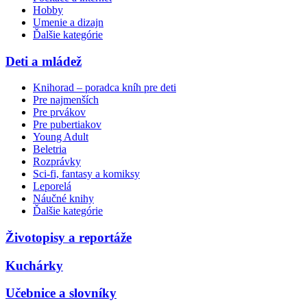
Hobby
Umenie a dizajn
Ďalšie kategórie
Deti a mládež
Knihorad – poradca kníh pre deti
Pre najmenších
Pre prvákov
Pre pubertiakov
Young Adult
Beletria
Rozprávky
Sci-fi, fantasy a komiksy
Leporelá
Náučné knihy
Ďalšie kategórie
Životopisy a reportáže
Kuchárky
Učebnice a slovníky