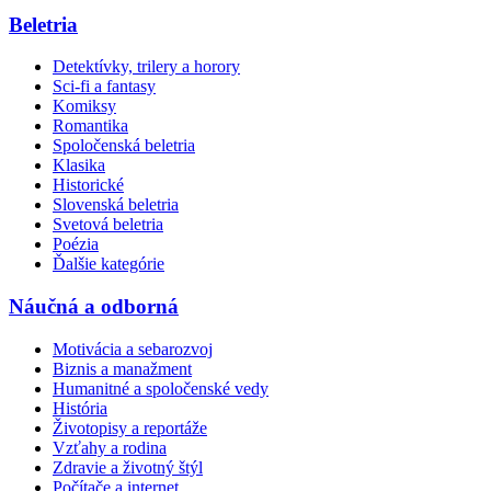
Beletria
Detektívky, trilery a horory
Sci-fi a fantasy
Komiksy
Romantika
Spoločenská beletria
Klasika
Historické
Slovenská beletria
Svetová beletria
Poézia
Ďalšie kategórie
Náučná a odborná
Motivácia a sebarozvoj
Biznis a manažment
Humanitné a spoločenské vedy
História
Životopisy a reportáže
Vzťahy a rodina
Zdravie a životný štýl
Počítače a internet