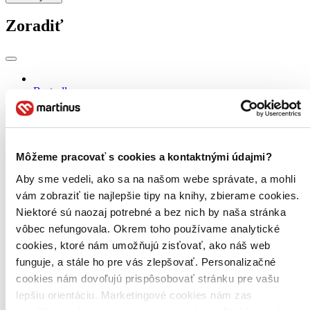
Zoradiť
Bestsellery
Top hodnotené
Novinky
Najdrahšie
Najlacnejšie
Najvyššia zľava
Môžeme pracovať s cookies a kontaktnými údajmi?
Aby sme vedeli, ako sa na našom webe správate, a mohli
Použité filtre
vám zobraziť tie najlepšie tipy na knihy, zbierame cookies.
Zrušiť filtre
Niektoré sú naozaj potrebné a bez nich by naša stránka
Účinkuje Roman Vaněk
vôbec nefungovala. Okrem toho používame analytické
cookies, ktoré nám umožňujú zisťovať, ako náš web
funguje, a stále ho pre vás zlepšovať. Personalizačné
cookies nám dovoľujú prispôsobovať stránku pre vašu
lepšiu orientáciu. Marketingové cookies nám zas