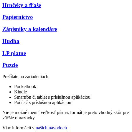
Hrnčeky a fľaše
Papiernictvo
Zápisníky a kalendáre
Hudba
LP platne
Puzzle
Prečítate na zariadeniach:
Pocketbook
Kindle
Smartfón či tablet s príslušnou aplikáciou
Počítač s príslušnou aplikáciou
Nie je možné meniť veľkosť písma, formát je preto vhodný skôr pre
väčšie obrazovky.
Viac informácií v
našich návodoch