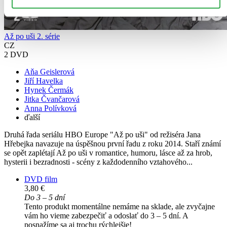
Až po uši 2. série
CZ
2 DVD
Aňa Geislerová
Jiří Havelka
Hynek Čermák
Jitka Čvančarová
Anna Polívková
ďalší
Druhá řada seriálu HBO Europe "Až po uši" od režiséra Jana
Hřebejka navazuje na úspěšnou první řadu z roku 2014. Staří známí
se opět zaplétají Až po uši v romantice, humoru, lásce až za hrob,
hysterii i bezradnosti - scény z každodenního vztahového...
DVD film
3,80 €
Do 3 – 5 dní
Tento produkt momentálne nemáme na sklade, ale zvyčajne
vám ho vieme zabezpečiť a odoslať do 3 – 5 dní. A
posnažíme sa aj trochu rýchlejšie!