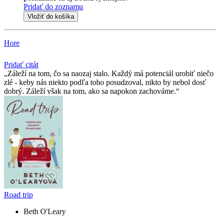
Pridať do zoznamu
Vložiť do košíka
Hore
Pridať citát
Záleží na tom, čo sa naozaj stalo. Každý má potenciál urobiť niečo
zlé - keby nás niekto podľa toho posudzoval, nikto by nebol dosť
dobrý. Záleží však na tom, ako sa napokon zachováme.
Road trip
Beth O'Leary