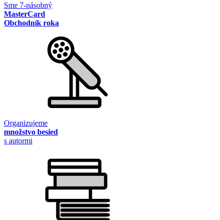
Sme 7-násobný
MasterCard
Obchodník roka
Organizujeme
množstvo besied
s autormi