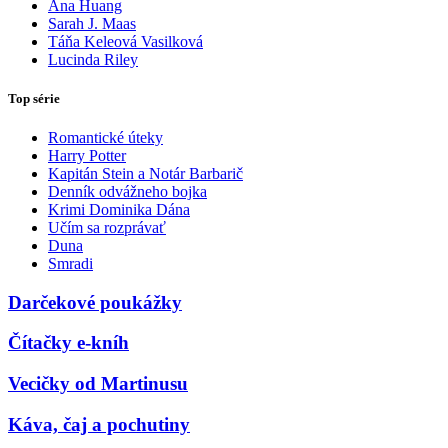
Ana Huang
Sarah J. Maas
Táňa Keleová Vasilková
Lucinda Riley
Top série
Romantické úteky
Harry Potter
Kapitán Stein a Notár Barbarič
Denník odvážneho bojka
Krimi Dominika Dána
Učím sa rozprávať
Duna
Smradi
Darčekové poukážky
Čítačky e-kníh
Vecičky od Martinusu
Káva, čaj a pochutiny