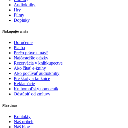
Audioknihy
Hry
Filmy
Doplnky
Nakupujte u nás
Doručenie
Platba
Prečo práve u nás?
Najčastejšie otázky
Rezervácia v kníhkupectve
Ako čítať e-knihy
Ako počúvať audioknihy
Pre školy a knižnice
Reklamácie
Knihomoľský pomocník
Odstúpiť od zmluvy
Martinus
Kontakty
Náš príbeh
Náš blog