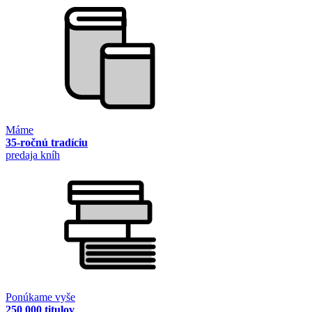
Máme
35-ročnú tradíciu
predaja kníh
Ponúkame vyše
250 000 titulov