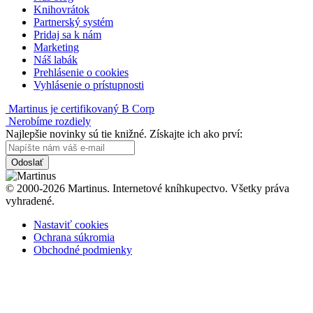
Knihovrátok
Partnerský systém
Pridaj sa k nám
Marketing
Náš labák
Prehlásenie o cookies
Vyhlásenie o prístupnosti
Martinus je certifikovaný B Corp
Nerobíme rozdiely
Najlepšie novinky sú tie knižné. Získajte ich ako prví:
Odoslať
© 2000-2026 Martinus. Internetové kníhkupectvo. Všetky práva
vyhradené.
Nastaviť cookies
Ochrana súkromia
Obchodné podmienky