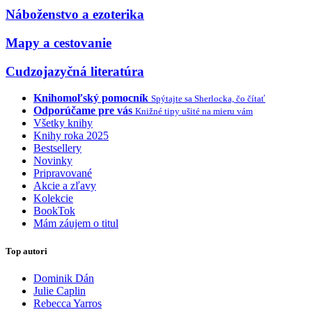
Náboženstvo a ezoterika
Mapy a cestovanie
Cudzojazyčná literatúra
Knihomoľský pomocník
Spýtajte sa Sherlocka, čo čítať
Odporúčame pre vás
Knižné tipy ušité na mieru vám
Všetky knihy
Knihy roka 2025
Bestsellery
Novinky
Pripravované
Akcie a zľavy
Kolekcie
BookTok
Mám záujem o titul
Top autori
Dominik Dán
Julie Caplin
Rebecca Yarros