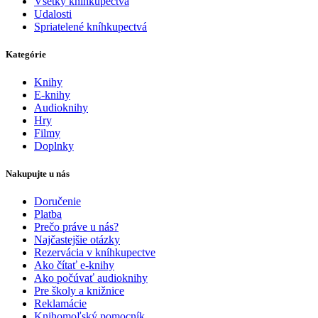
Všetky kníhkupectvá
Udalosti
Spriatelené kníhkupectvá
Kategórie
Knihy
E-knihy
Audioknihy
Hry
Filmy
Doplnky
Nakupujte u nás
Doručenie
Platba
Prečo práve u nás?
Najčastejšie otázky
Rezervácia v kníhkupectve
Ako čítať e-knihy
Ako počúvať audioknihy
Pre školy a knižnice
Reklamácie
Knihomoľský pomocník