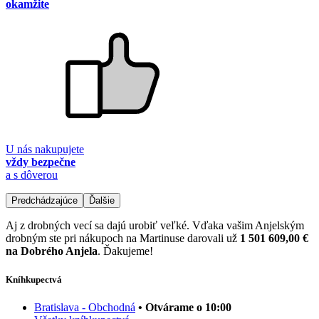
okamžite
U nás nakupujete
vždy bezpečne
a s dôverou
Predchádzajúce
Ďalšie
Aj z drobných vecí sa dajú urobiť veľké. Vďaka vašim Anjelským
drobným ste pri nákupoch na Martinuse darovali už
1 501 609,00 €
na Dobrého Anjela
. Ďakujeme!
Kníhkupectvá
Bratislava - Obchodná
• Otvárame o 10:00