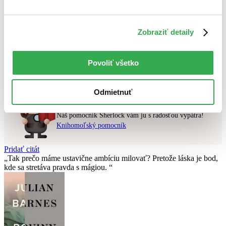
Najvyššia zľava
Zobraziť detaily
Použité filtre
Zrušiť filtre
čítané
Nebol nájdený
žiadny titul
vyhovujúci zadaným podmienkam.
Povoliť všetko
Skúste prosím zmeniť vyhľadávaný výraz.
Odmietnuť
Chcete poradiť knihu?
Náš pomocník Sherlock vám ju s radosťou vypátra!
Knihomoľský pomocník
Pridať citát
Tak prečo máme ustavične ambíciu milovať? Pretože láska je bod,
kde sa stretáva pravda s mágiou.