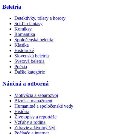
Beletria
Detektívky, trilery a horory
Sci-fi a fantasy
Komiksy
Romantika
Spoločenská beletria
Klasika
Historické
Slovenská beletria
Svetová beletria
Poézia
Ďalšie kategórie
Náučná a odborná
Motivácia a sebarozvoj
Biznis a manažment
Humanitné a spoločenské vedy
História
Životopisy a reportáže
Vzťahy a rodina
Zdravie a životný štýl
Počítače a internet