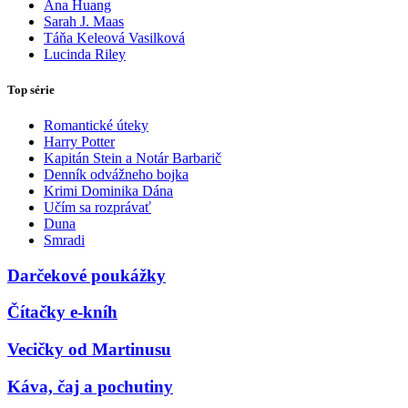
Ana Huang
Sarah J. Maas
Táňa Keleová Vasilková
Lucinda Riley
Top série
Romantické úteky
Harry Potter
Kapitán Stein a Notár Barbarič
Denník odvážneho bojka
Krimi Dominika Dána
Učím sa rozprávať
Duna
Smradi
Darčekové poukážky
Čítačky e-kníh
Vecičky od Martinusu
Káva, čaj a pochutiny