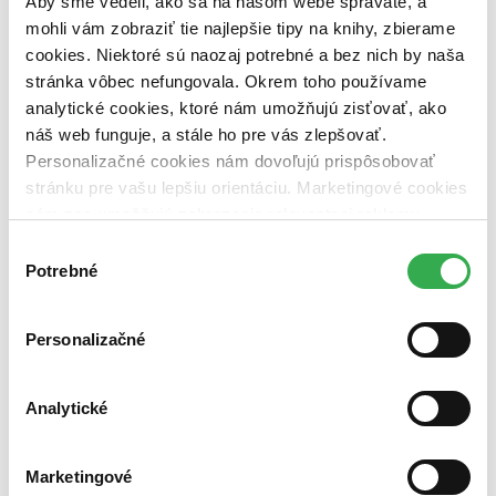
Aby sme vedeli, ako sa na našom webe správate, a
dostupná (bez vypredaných) (0 titulov)
dostupná (bez
mohli vám zobraziť tie najlepšie tipy na knihy, zbierame
vypredaných)
cookies. Niektoré sú naozaj potrebné a bez nich by naša
Nové / čítané
stránka vôbec nefungovala. Okrem toho používame
nová (0 titulov)
nová
analytické cookies, ktoré nám umožňujú zisťovať, ako
čítaná (0 titulov)
čítaná
náš web funguje, a stále ho pre vás zlepšovať.
čítaná - výborný stav (0 titulov)
čítaná - výborný stav
čítaná - mierne opotrebovaná (0 titulov)
čítaná - mierne
Personalizačné cookies nám dovoľujú prispôsobovať
opotrebovaná
stránku pre vašu lepšiu orientáciu. Marketingové cookies
čítané verzie vypredaných kníh (0 titulov)
čítané verzie
nám zas umožňujú zobrazenie relevantnej reklamy.
vypredaných kníh
Niektoré údaje zdieľame aj s tretími stranami. Veľmi by
Výber
Zúžiť výber
nám pomohlo, keby sme mohli používať všetky tieto
Potrebné
súhlasu
cookies. Ďakujeme!
Zoradiť
Personalizačné
Analytické
Bestsellery
Top hodnotené
Novinky
Najdrahšie
Marketingové
Najlacnejšie