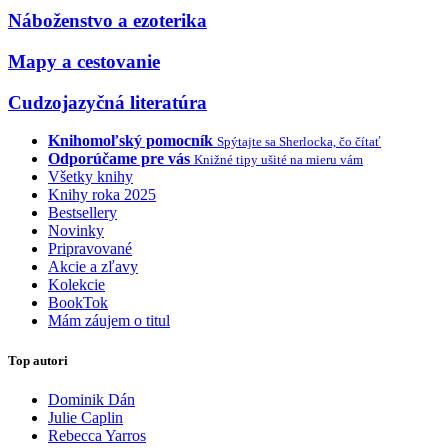
Náboženstvo a ezoterika
Mapy a cestovanie
Cudzojazyčná literatúra
Knihomoľský pomocník
Spýtajte sa Sherlocka, čo čítať
Odporúčame pre vás
Knižné tipy ušité na mieru vám
Všetky knihy
Knihy roka 2025
Bestsellery
Novinky
Pripravované
Akcie a zľavy
Kolekcie
BookTok
Mám záujem o titul
Top autori
Dominik Dán
Julie Caplin
Rebecca Yarros