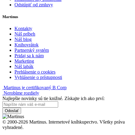
Odstúpiť od zmluvy
Martinus
Kontakty
Náš príbeh
Náš blog
Knihovrátok
Partnerský systém
Pridaj sa k nám
Marketing
Náš labák
Prehlásenie o cookies
Vyhlásenie o prístupnosti
Martinus je certifikovaný B Corp
Nerobíme rozdiely
Najlepšie novinky sú tie knižné. Získajte ich ako prví:
Odoslať
© 2000-2026 Martinus. Internetové kníhkupectvo. Všetky práva
vyhradené.