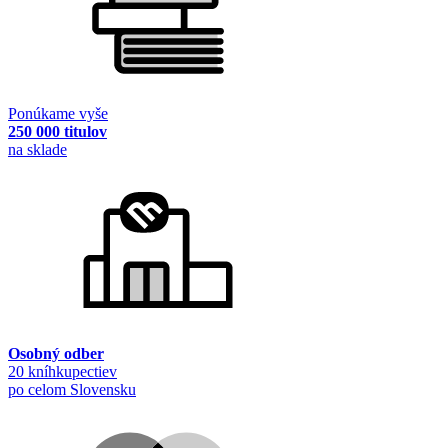
Ponúkame vyše
250 000 titulov
na sklade
Osobný odber
20 kníhkupectiev
po celom Slovensku