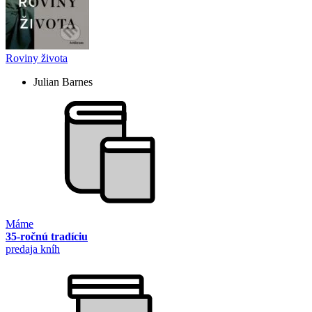
Roviny života
Julian Barnes
Máme
35-ročnú tradíciu
predaja kníh