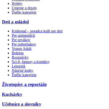
Hobby
Umenie a dizajn
Ďalšie kategórie
Deti a mládež
Knihorad – poradca kníh pre deti
Pre najmenších
Pre prvákov
Pre pubertiakov
Young Adult
Beletria
Rozprávky
Sci-fi, fantasy a komiksy
Leporelá
Náučné knihy
Ďalšie kategórie
Životopisy a reportáže
Kuchárky
Učebnice a slovníky