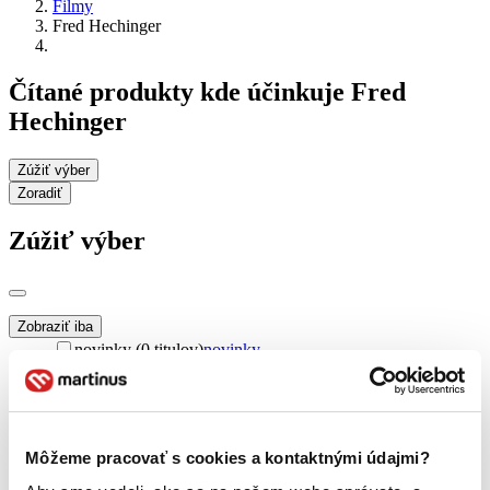
Filmy
Fred Hechinger
Čítané produkty kde účinkuje Fred
Hechinger
Zúžiť výber
Zoradiť
Zúžiť výber
Zobraziť iba
novinky (0 titulov)
novinky
zľavnené tituly (0 titulov)
zľavnené tituly
Dostupnosť
na centrálnom sklade (0 titulov)
na centrálnom sklade
predpredaj (0 titulov)
predpredaj
Môžeme pracovať s cookies a kontaktnými údajmi?
pripravujeme (0 titulov)
pripravujeme