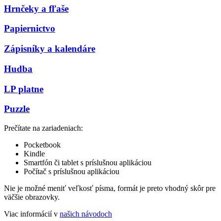
Hrnčeky a fľaše
Papiernictvo
Zápisníky a kalendáre
Hudba
LP platne
Puzzle
Prečítate na zariadeniach:
Pocketbook
Kindle
Smartfón či tablet s príslušnou aplikáciou
Počítač s príslušnou aplikáciou
Nie je možné meniť veľkosť písma, formát je preto vhodný skôr pre
väčšie obrazovky.
Viac informácií v
našich návodoch