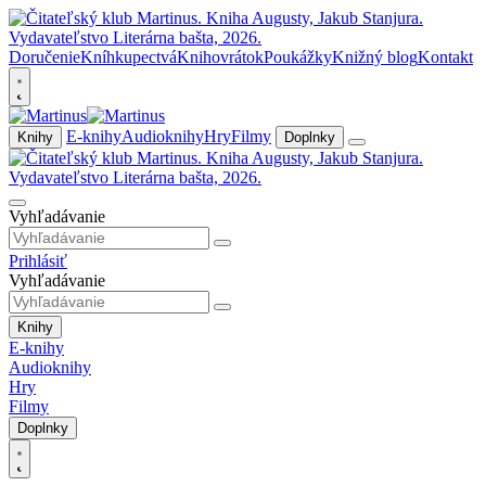
Doručenie
Kníhkupectvá
Knihovrátok
Poukážky
Knižný blog
Kontakt
E-knihy
Audioknihy
Hry
Filmy
Knihy
Doplnky
Vyhľadávanie
Prihlásiť
Vyhľadávanie
Knihy
E-knihy
Audioknihy
Hry
Filmy
Doplnky