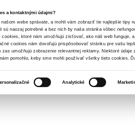
es a kontaktnými údajmi?
našom webe správate, a mohli vám zobraziť tie najlepšie tipy n
é sú naozaj potrebné a bez nich by naša stránka vôbec nefung
 cookies, ktoré nám umožňujú zisťovať, ako náš web funguje, a 
ačné cookies nám dovoľujú prispôsobovať stránku pre vašu lepši
zas umožňujú zobrazenie relevantnej reklamy. Niektoré údaje z
y nám pomohlo, keby sme mohli používať všetky tieto cookies. 
ersonalizačné
Analytické
Marketi