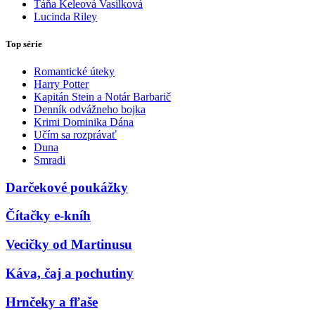
Táňa Keleová Vasilková
Lucinda Riley
Top série
Romantické úteky
Harry Potter
Kapitán Stein a Notár Barbarič
Denník odvážneho bojka
Krimi Dominika Dána
Učím sa rozprávať
Duna
Smradi
Darčekové poukážky
Čítačky e-kníh
Vecičky od Martinusu
Káva, čaj a pochutiny
Hrnčeky a fľaše