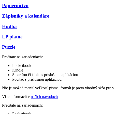
Papiernictvo
Zápisníky a kalendáre
Hudba
LP platne
Puzzle
Prečítate na zariadeniach:
Pocketbook
Kindle
Smartfón či tablet s príslušnou aplikáciou
Počítač s príslušnou aplikáciou
Nie je možné meniť veľkosť písma, formát je preto vhodný skôr pre 
Viac informácií v
našich návodoch
Prečítate na zariadeniach:
Pocketbook