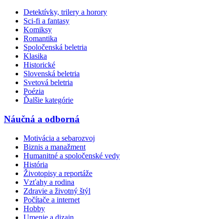
Detektívky, trilery a horory
Sci-fi a fantasy
Komiksy
Romantika
Spoločenská beletria
Klasika
Historické
Slovenská beletria
Svetová beletria
Poézia
Ďalšie kategórie
Náučná a odborná
Motivácia a sebarozvoj
Biznis a manažment
Humanitné a spoločenské vedy
História
Životopisy a reportáže
Vzťahy a rodina
Zdravie a životný štýl
Počítače a internet
Hobby
Umenie a dizajn