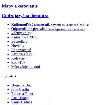
Mapy a cestovanie
Cudzojazyčná literatúra
Knihomoľský pomocník
Spýtajte sa Sherlocka, čo čítať
Odporúčame pre vás
Knižné tipy ušité na mieru vám
Všetky knihy
Knihy roka 2025
Bestsellery
Novinky
Pripravované
Akcie a zľavy
Kolekcie
BookTok
Mám záujem o titul
Top autori
Dominik Dán
Julie Caplin
Rebecca Yarros
Ana Huang
Sarah J. Maas