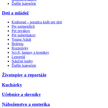
Ďalšie kategórie
Deti a mládež
Knihorad – poradca kníh pre deti
Pre najmenších
Pre prvákov
Pre pubertiakov
Young Adult
Beletria
Rozprávky
Sci-fi, fantasy a komiksy
Leporelá
Náučné knihy
Ďalšie kategórie
Životopisy a reportáže
Kuchárky
Učebnice a slovníky
Náboženstvo a ezoterika