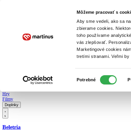
Doručenie
Kníhkupectvá
Knihovrátok
Poukážky
Knižný blog
Kontakt
Môžeme pracovať s cooki
Aby sme vedeli, ako sa na 
zbierame cookies. Niektor
E-knihy
Audioknihy
Hry
Filmy
Knihy
Doplnky
toho používame analytické
vás zlepšovať. Personaliz
Vyhľadávanie
Marketingové cookies nám 
tretími stranami. Veľmi b
Prihlásiť
Vyhľadávanie
Výber
Knihy
Potrebné
P
súhlasu
E-knihy
Audioknihy
Hry
Filmy
Doplnky
Beletria