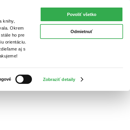
Povoliť všetko
a knihy,
ovala. Okrem
Odmietnuť
stále ho pre
u orientáciu.
dieľame aj s
Ďakujeme!
ngové
Zobraziť detaily