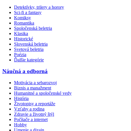
Detektívky, trilery a horory
Sci-fi a fantasy
Komiksy
Romantika
Spoločenská beletria
Klasika
Historické
Slovenská beletria
Svetová beletria
Poézia
Ďalšie kategórie
Náučná a odborná
Motivácia a sebarozvoj
Biznis a manažment
Humanitné a spoločenské vedy
História
Životopisy a reportáže
Vzťahy a rodina
Zdravie a životný štýl
Počítače a internet
Hobby
Umenie a dizajn