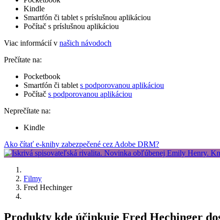
Kindle
Smartfón či tablet s príslušnou aplikáciou
Počítač s príslušnou aplikáciou
Viac informácií v
našich návodoch
Prečítate na:
Pocketbook
Smartfón či tablet
s podporovanou aplikáciou
Počítač
s podporovanou aplikáciou
Neprečítate na:
Kindle
Ako čítať e-knihy zabezpečené cez Adobe DRM?
Filmy
Fred Hechinger
Produkty kde účinkuje Fred Hechinger do