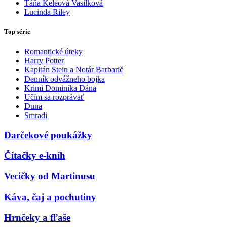
Táňa Keleová Vasilková
Lucinda Riley
Top série
Romantické úteky
Harry Potter
Kapitán Stein a Notár Barbarič
Denník odvážneho bojka
Krimi Dominika Dána
Učím sa rozprávať
Duna
Smradi
Darčekové poukážky
Čítačky e-kníh
Vecičky od Martinusu
Káva, čaj a pochutiny
Hrnčeky a fľaše