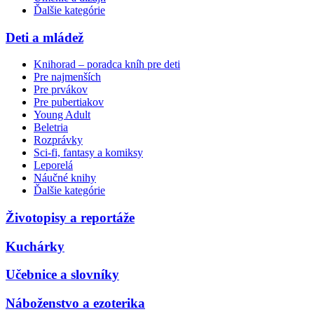
Ďalšie kategórie
Deti a mládež
Knihorad – poradca kníh pre deti
Pre najmenších
Pre prvákov
Pre pubertiakov
Young Adult
Beletria
Rozprávky
Sci-fi, fantasy a komiksy
Leporelá
Náučné knihy
Ďalšie kategórie
Životopisy a reportáže
Kuchárky
Učebnice a slovníky
Náboženstvo a ezoterika