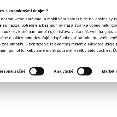
es a kontaktnými údajmi?
našom webe správate, a mohli vám zobraziť tie najlepšie tipy n
é sú naozaj potrebné a bez nich by naša stránka vôbec nefung
 cookies, ktoré nám umožňujú zisťovať, ako náš web funguje, a 
ačné cookies nám dovoľujú prispôsobovať stránku pre vašu lepši
zas umožňujú zobrazenie relevantnej reklamy. Niektoré údaje z
y nám pomohlo, keby sme mohli používať všetky tieto cookies. 
ersonalizačné
Analytické
Marketi