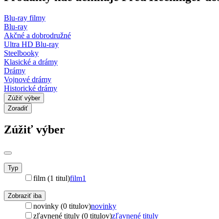
Blu-ray filmy
Blu-ray
Akčné a dobrodružné
Ultra HD Blu-ray
Steelbooky
Klasické a drámy
Drámy
Vojnové drámy
Historické drámy
Zúžiť výber
Zoradiť
Zúžiť výber
Typ
film (1 titul)
film
1
Zobraziť iba
novinky (0 titulov)
novinky
zľavnené tituly (0 titulov)
zľavnené tituly