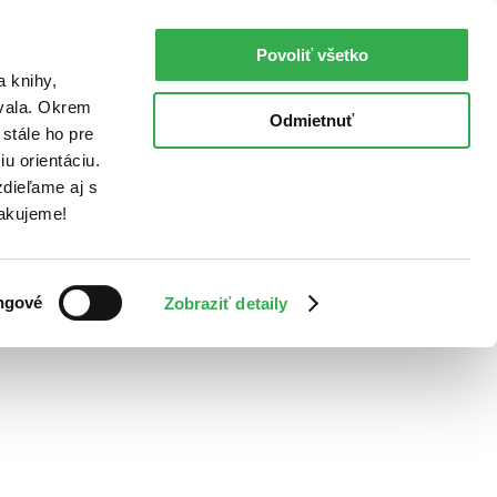
Povoliť všetko
a knihy,
ovala. Okrem
Odmietnuť
stále ho pre
u orientáciu.
dieľame aj s
Ďakujeme!
ngové
Zobraziť detaily