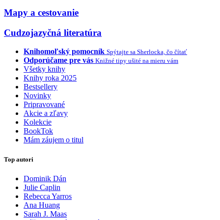
Mapy a cestovanie
Cudzojazyčná literatúra
Knihomoľský pomocník
Spýtajte sa Sherlocka, čo čítať
Odporúčame pre vás
Knižné tipy ušité na mieru vám
Všetky knihy
Knihy roka 2025
Bestsellery
Novinky
Pripravované
Akcie a zľavy
Kolekcie
BookTok
Mám záujem o titul
Top autori
Dominik Dán
Julie Caplin
Rebecca Yarros
Ana Huang
Sarah J. Maas