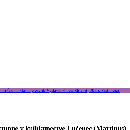
stupné v kníhkupectve Lučenec (Martinus)