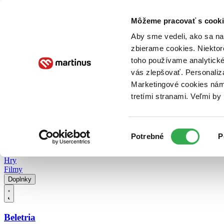
Doručenie
Kníhkupectvá
Knihovrátok
Poukážky
Knižný blog
Kontakt
Môžeme pracovať s cooki
Aby sme vedeli, ako sa na 
zbierame cookies. Niektor
E-knihy
Audioknihy
Hry
Filmy
Knihy
Doplnky
toho používame analytické
vás zlepšovať. Personaliz
Vyhľadávanie
Marketingové cookies nám 
tretími stranami. Veľmi b
Prihlásiť
Vyhľadávanie
Výber
Knihy
Potrebné
P
súhlasu
E-knihy
Audioknihy
Hry
Filmy
Doplnky
Beletria