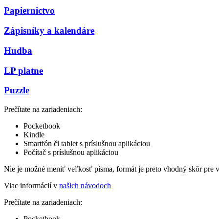
Papiernictvo
Zápisníky a kalendáre
Hudba
LP platne
Puzzle
Prečítate na zariadeniach:
Pocketbook
Kindle
Smartfón či tablet s príslušnou aplikáciou
Počítač s príslušnou aplikáciou
Nie je možné meniť veľkosť písma, formát je preto vhodný skôr pre 
Viac informácií v
našich návodoch
Prečítate na zariadeniach:
Pocketbook