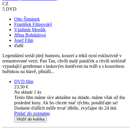
CZ
5 DVD
Otto Šimánek
František Filipovský
Vladimír Menšík
Jiřina Bohdalová
Josef Filip
ďalší
Legendární seriál plný humoru, kouzel a triků nyní exkluzivně v
remastrované verzi. Pan Tau, chvíli malý panáček a chvíli seriózně
vypadající gentleman s laskavým úsměvem na tváři a s kouzelnou
buřinkou na hlavě, přináší...
DVD film
23,50 €
Na sklade 1 ks
Tento film máme síce aktuálne na sklade, máme však už iba
posledné kusy. Ak ho chcete mať rýchlo, ponáhľajte sa!
Dodanie ďalších môže trvať dlhšie, zvyčajne do 24 dní.
Pridať do zoznamu
Vložiť do košíka