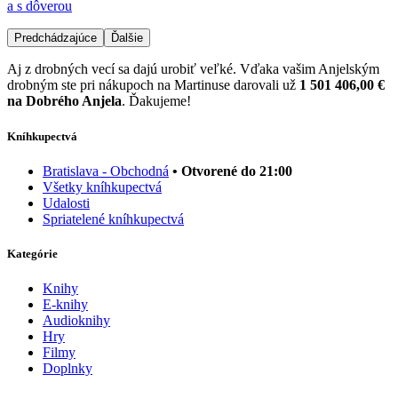
a s dôverou
Predchádzajúce
Ďalšie
Aj z drobných vecí sa dajú urobiť veľké. Vďaka vašim Anjelským
drobným ste pri nákupoch na Martinuse darovali už
1 501 406,00 €
na Dobrého Anjela
. Ďakujeme!
Kníhkupectvá
Bratislava - Obchodná
• Otvorené do 21:00
Všetky kníhkupectvá
Udalosti
Spriatelené kníhkupectvá
Kategórie
Knihy
E-knihy
Audioknihy
Hry
Filmy
Doplnky