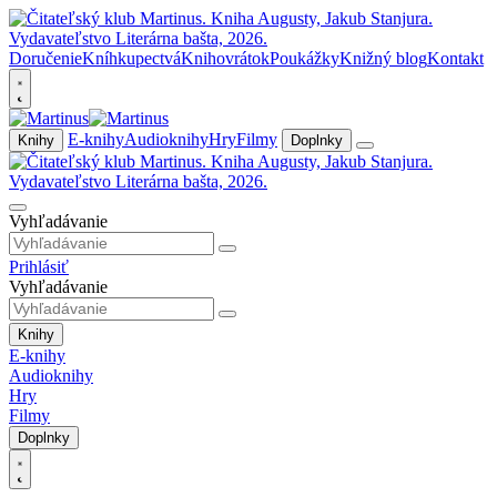
Doručenie
Kníhkupectvá
Knihovrátok
Poukážky
Knižný blog
Kontakt
E-knihy
Audioknihy
Hry
Filmy
Knihy
Doplnky
Vyhľadávanie
Prihlásiť
Vyhľadávanie
Knihy
E-knihy
Audioknihy
Hry
Filmy
Doplnky