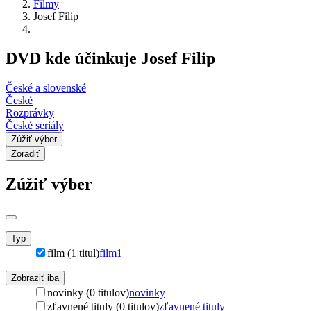
Filmy
Josef Filip
DVD kde účinkuje Josef Filip
České a slovenské
České
Rozprávky
České seriály
Zúžiť výber
Zoradiť
Zúžiť výber
Typ
film (1 titul)
film
1
Zobraziť iba
novinky (0 titulov)
novinky
zľavnené tituly (0 titulov)
zľavnené tituly