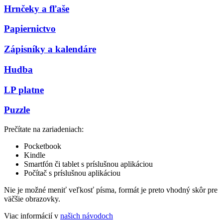
Hrnčeky a fľaše
Papiernictvo
Zápisníky a kalendáre
Hudba
LP platne
Puzzle
Prečítate na zariadeniach:
Pocketbook
Kindle
Smartfón či tablet s príslušnou aplikáciou
Počítač s príslušnou aplikáciou
Nie je možné meniť veľkosť písma, formát je preto vhodný skôr pre
väčšie obrazovky.
Viac informácií v
našich návodoch