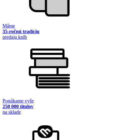
Máme
35-ročnú tradíciu
predaja kníh
Ponúkame vyše
250 000 titulov
na sklade