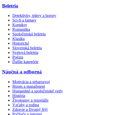
Beletria
Detektívky, trilery a horory
Sci-fi a fantasy
Komiksy
Romantika
Spoločenská beletria
Klasika
Historické
Slovenská beletria
Svetová beletria
Poézia
Ďalšie kategórie
Náučná a odborná
Motivácia a sebarozvoj
Biznis a manažment
Humanitné a spoločenské vedy
História
Životopisy a reportáže
Vzťahy a rodina
Zdravie a životný štýl
Počítače a internet