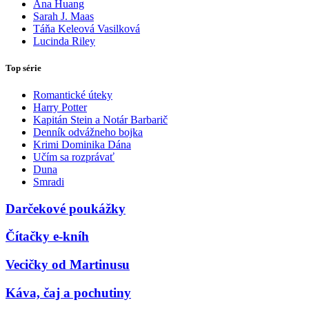
Ana Huang
Sarah J. Maas
Táňa Keleová Vasilková
Lucinda Riley
Top série
Romantické úteky
Harry Potter
Kapitán Stein a Notár Barbarič
Denník odvážneho bojka
Krimi Dominika Dána
Učím sa rozprávať
Duna
Smradi
Darčekové poukážky
Čítačky e-kníh
Vecičky od Martinusu
Káva, čaj a pochutiny