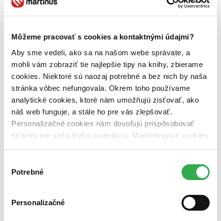
Zúžiť výber
Zoradiť
Môžeme pracovať s cookies a kontaktnými údajmi?
Aby sme vedeli, ako sa na našom webe správate, a
mohli vám zobraziť tie najlepšie tipy na knihy, zbierame
Bestsellery
cookies. Niektoré sú naozaj potrebné a bez nich by naša
Top hodnotené
Novinky
stránka vôbec nefungovala. Okrem toho používame
Najdrahšie
analytické cookies, ktoré nám umožňujú zisťovať, ako
Najlacnejšie
náš web funguje, a stále ho pre vás zlepšovať.
Najvyššia zľava
Personalizačné cookies nám dovoľujú prispôsobovať
stránku pre vašu lepšiu orientáciu. Marketingové cookies
Použité filtre
nám zas umožňujú zobrazenie relevantnej reklamy.
Zrušiť filtre
DVD
Niektoré údaje zdieľame aj s tretími stranami. Veľmi by
Výber
nám pomohlo, keby sme mohli používať všetky tieto
Potrebné
súhlasu
cookies. Ďakujeme!
Personalizačné