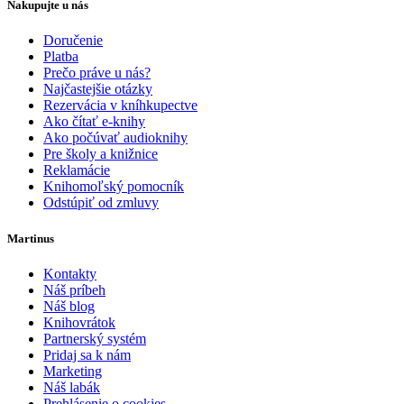
Nakupujte u nás
Doručenie
Platba
Prečo práve u nás?
Najčastejšie otázky
Rezervácia v kníhkupectve
Ako čítať e-knihy
Ako počúvať audioknihy
Pre školy a knižnice
Reklamácie
Knihomoľský pomocník
Odstúpiť od zmluvy
Martinus
Kontakty
Náš príbeh
Náš blog
Knihovrátok
Partnerský systém
Pridaj sa k nám
Marketing
Náš labák
Prehlásenie o cookies