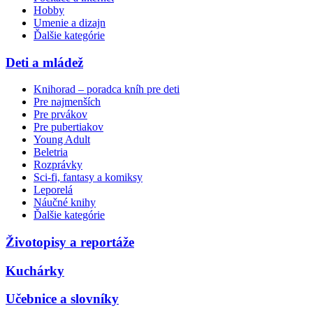
Hobby
Umenie a dizajn
Ďalšie kategórie
Deti a mládež
Knihorad – poradca kníh pre deti
Pre najmenších
Pre prvákov
Pre pubertiakov
Young Adult
Beletria
Rozprávky
Sci-fi, fantasy a komiksy
Leporelá
Náučné knihy
Ďalšie kategórie
Životopisy a reportáže
Kuchárky
Učebnice a slovníky