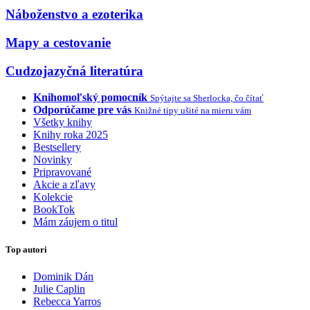
Náboženstvo a ezoterika
Mapy a cestovanie
Cudzojazyčná literatúra
Knihomoľský pomocník
Spýtajte sa Sherlocka, čo čítať
Odporúčame pre vás
Knižné tipy ušité na mieru vám
Všetky knihy
Knihy roka 2025
Bestsellery
Novinky
Pripravované
Akcie a zľavy
Kolekcie
BookTok
Mám záujem o titul
Top autori
Dominik Dán
Julie Caplin
Rebecca Yarros