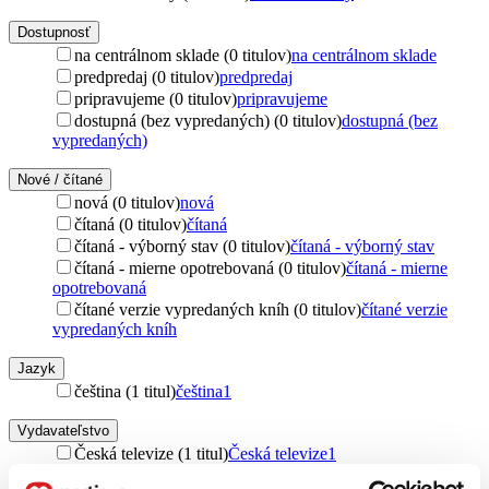
Dostupnosť
na centrálnom sklade (0 titulov)
na centrálnom sklade
predpredaj (0 titulov)
predpredaj
pripravujeme (0 titulov)
pripravujeme
dostupná (bez vypredaných) (0 titulov)
dostupná (bez
vypredaných)
Nové / čítané
nová (0 titulov)
nová
čítaná (0 titulov)
čítaná
čítaná - výborný stav (0 titulov)
čítaná - výborný stav
čítaná - mierne opotrebovaná (0 titulov)
čítaná - mierne
opotrebovaná
čítané verzie vypredaných kníh (0 titulov)
čítané verzie
vypredaných kníh
Jazyk
čeština (1 titul)
čeština
1
Vydavateľstvo
Česká televize (1 titul)
Česká televize
1