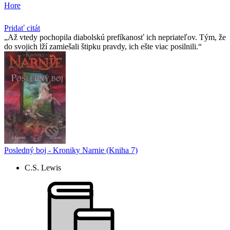
Hore
Pridať citát
Až vtedy pochopila diabolskú prefíkanosť ich nepriateľov. Tým, že
do svojich lží zamiešali štipku pravdy, ich ešte viac posilnili.
Posledný boj - Kroniky Narnie (Kniha 7)
C.S. Lewis