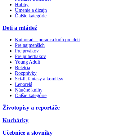
Hobby
Umenie a dizajn
Ďalšie kategórie
Deti a mládež
Knihorad – poradca kníh pre deti
Pre najmenších
Pre prvákov
Pre pubertiakov
Young Adult
Beletria
Rozprávky
Sci-fi, fantasy a komiksy
Leporelá
Náučné knihy
Ďalšie kategórie
Životopisy a reportáže
Kuchárky
Učebnice a slovníky