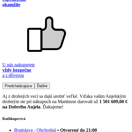
okamžite
U nás nakupujete
vždy bezpečne
a s dôverou
Predchádzajúce
Ďalšie
Aj z drobných vecí sa dajú urobiť veľké. Vďaka vašim Anjelským
drobným ste pri nákupoch na Martinuse darovali už
1 501 609,00 €
na Dobrého Anjela
. Ďakujeme!
Kníhkupectvá
Bratislava - Obchodná
• Otvorené do 21:00