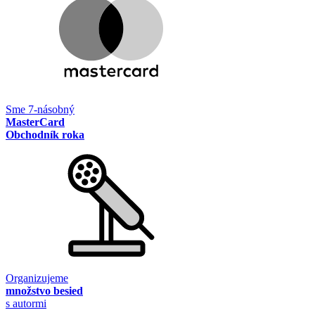
Sme 7-násobný
MasterCard
Obchodník roka
Organizujeme
množstvo besied
s autormi