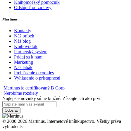
Knihomoľský pomocník
Odstúpiť od zmluvy
Martinus
Kontakty
Náš príbeh
Náš blog
Knihovrátok
Partnerský systém
Pridaj sa k nám
Marketing
Náš labák
Prehlásenie o cookies
Vyhlásenie o prístupnosti
Martinus je certifikovaný B Corp
Nerobíme rozdiely
Najlepšie novinky sú tie knižné. Získajte ich ako prví:
Odoslať
© 2000-2026 Martinus. Internetové kníhkupectvo. Všetky práva
vyhradené.