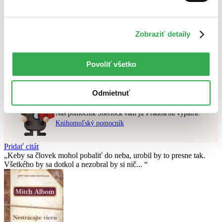
Najvyššia zľava
Použité filtre
Zobraziť detaily
Zrušiť filtre
v predpredaji
Nebol nájdený
žiadny titul
vyhovujúci zadaným podmienkam.
Povoliť všetko
Skúste prosím zmeniť vyhľadávaný výraz.
Odmietnuť
Chcete poradiť knihu?
Náš pomocník Sherlock vám ju s radosťou vypátra!
Knihomoľský pomocník
Pridať citát
Keby sa človek mohol pobaliť do neba, urobil by to presne tak.
Všetkého by sa dotkol a nezobral by si nič...