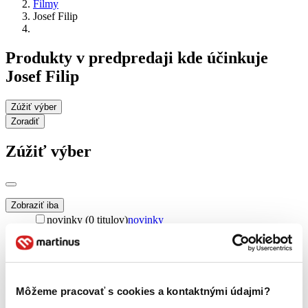
Filmy
Josef Filip
Produkty v predpredaji kde účinkuje
Josef Filip
Zúžiť výber
Zoradiť
Zúžiť výber
Zobraziť iba
novinky (0 titulov)
novinky
zľavnené tituly (0 titulov)
zľavnené tituly
Dostupnosť
na centrálnom sklade (0 titulov)
na centrálnom sklade
predpredaj (0 titulov)
predpredaj
Môžeme pracovať s cookies a kontaktnými údajmi?
pripravujeme (0 titulov)
pripravujeme