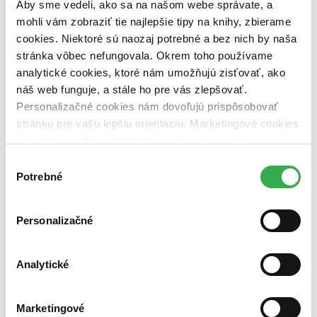
Aby sme vedeli, ako sa na našom webe správate, a
dostupná (bez vypredaných) (0 titulov)
dostupná (bez
vypredaných)
mohli vám zobraziť tie najlepšie tipy na knihy, zbierame
cookies. Niektoré sú naozaj potrebné a bez nich by naša
Nové / čítané
stránka vôbec nefungovala. Okrem toho používame
nová (0 titulov)
nová
analytické cookies, ktoré nám umožňujú zisťovať, ako
čítaná (0 titulov)
čítaná
čítaná - výborný stav (0 titulov)
čítaná - výborný stav
náš web funguje, a stále ho pre vás zlepšovať.
čítaná - mierne opotrebovaná (0 titulov)
čítaná - mierne
Personalizačné cookies nám dovoľujú prispôsobovať
opotrebovaná
stránku pre vašu lepšiu orientáciu. Marketingové cookies
čítané verzie vypredaných kníh (0 titulov)
čítané verzie
nám zas umožňujú zobrazenie relevantnej reklamy.
vypredaných kníh
Niektoré údaje zdieľame aj s tretími stranami. Veľmi by
Výber
Zúžiť výber
nám pomohlo, keby sme mohli používať všetky tieto
Potrebné
súhlasu
cookies. Ďakujeme!
Zoradiť
Personalizačné
Bestsellery
Analytické
Top hodnotené
Novinky
Najdrahšie
Marketingové
Najlacnejšie