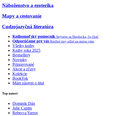
Náboženstvo a ezoterika
Mapy a cestovanie
Cudzojazyčná literatúra
Knihomoľský pomocník
Spýtajte sa Sherlocka, čo čítať
Odporúčame pre vás
Knižné tipy ušité na mieru vám
Všetky knihy
Knihy roka 2025
Bestsellery
Novinky
Pripravované
Akcie a zľavy
Kolekcie
BookTok
Mám záujem o titul
Top autori
Dominik Dán
Julie Caplin
Rebecca Yarros