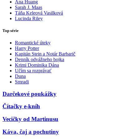
Ana Huang
Sarah J. Maas
Táňa Keleová Vasilková
Lucinda Riley
Top série
Romantické úteky
Harry Potter
Kapitán Stein a Notár Barbarič
Denník odvážneho bojka
Krimi Dominika Dána
Učím sa rozprávať
Duna
Smradi
Darčekové poukážky
Čítačky e-kníh
Vecičky od Martinusu
Káva, čaj a pochutiny