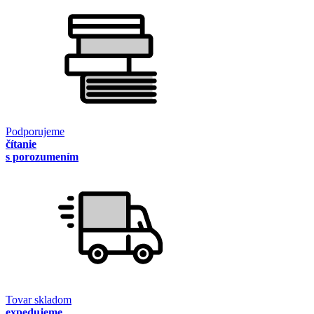
Podporujeme
čítanie
s porozumením
Tovar skladom
expedujeme