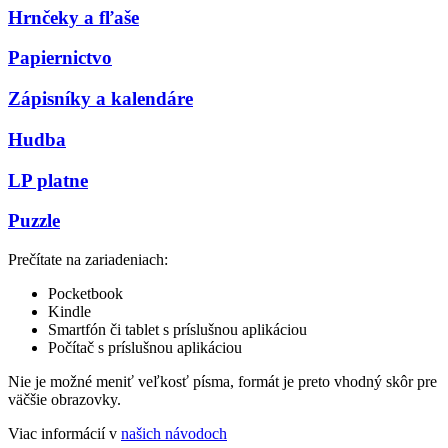
Hrnčeky a fľaše
Papiernictvo
Zápisníky a kalendáre
Hudba
LP platne
Puzzle
Prečítate na zariadeniach:
Pocketbook
Kindle
Smartfón či tablet s príslušnou aplikáciou
Počítač s príslušnou aplikáciou
Nie je možné meniť veľkosť písma, formát je preto vhodný skôr pre
väčšie obrazovky.
Viac informácií v
našich návodoch