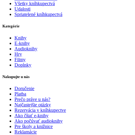
Všetky kníhkupectvá
Udalosti
Spriatelené kníhkupectvá
Kategórie
Knihy
E-knihy
Audioknihy
Hry
Filmy
Doplnky
Nakupujte u nás
Doručenie
Platba
Prečo práve u nás?
Najčastejšie otázky
Rezervácia v kníhkupectve
Ako čítať e-knihy
Ako počúvať audioknihy
Pre školy a knižnice
Reklamácie