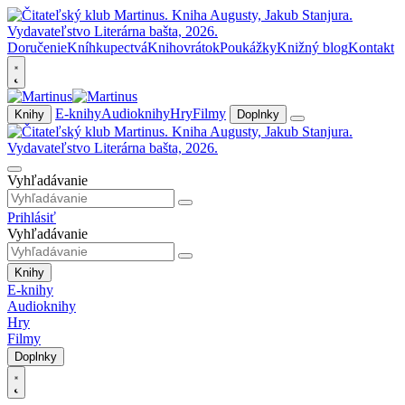
Doručenie
Kníhkupectvá
Knihovrátok
Poukážky
Knižný blog
Kontakt
E-knihy
Audioknihy
Hry
Filmy
Knihy
Doplnky
Vyhľadávanie
Prihlásiť
Vyhľadávanie
Knihy
E-knihy
Audioknihy
Hry
Filmy
Doplnky