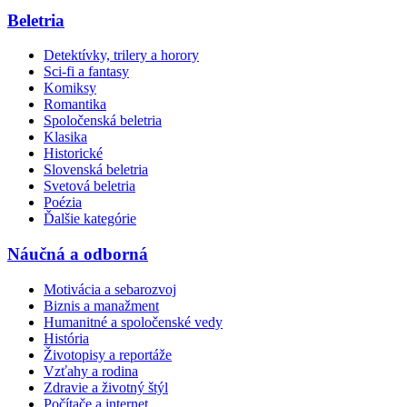
Beletria
Detektívky, trilery a horory
Sci-fi a fantasy
Komiksy
Romantika
Spoločenská beletria
Klasika
Historické
Slovenská beletria
Svetová beletria
Poézia
Ďalšie kategórie
Náučná a odborná
Motivácia a sebarozvoj
Biznis a manažment
Humanitné a spoločenské vedy
História
Životopisy a reportáže
Vzťahy a rodina
Zdravie a životný štýl
Počítače a internet