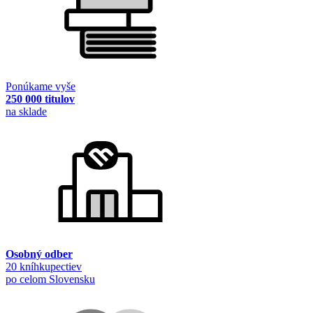
Ponúkame vyše
250 000 titulov
na sklade
Osobný odber
20 kníhkupectiev
po celom Slovensku