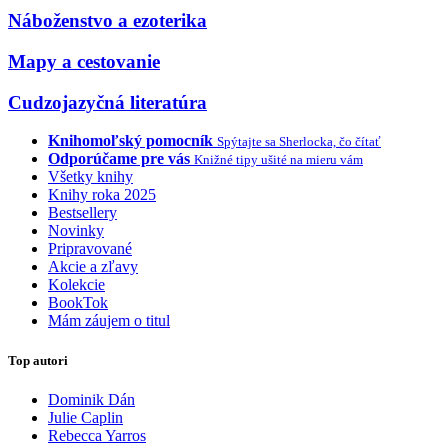
Náboženstvo a ezoterika
Mapy a cestovanie
Cudzojazyčná literatúra
Knihomoľský pomocník
Spýtajte sa Sherlocka, čo čítať
Odporúčame pre vás
Knižné tipy ušité na mieru vám
Všetky knihy
Knihy roka 2025
Bestsellery
Novinky
Pripravované
Akcie a zľavy
Kolekcie
BookTok
Mám záujem o titul
Top autori
Dominik Dán
Julie Caplin
Rebecca Yarros