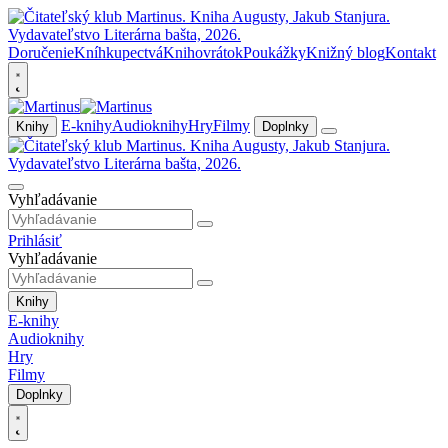
Doručenie
Kníhkupectvá
Knihovrátok
Poukážky
Knižný blog
Kontakt
E-knihy
Audioknihy
Hry
Filmy
Knihy
Doplnky
Vyhľadávanie
Prihlásiť
Vyhľadávanie
Knihy
E-knihy
Audioknihy
Hry
Filmy
Doplnky