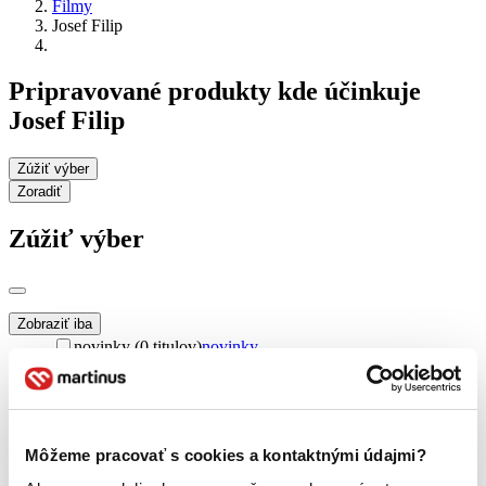
Filmy
Josef Filip
Pripravované produkty kde účinkuje
Josef Filip
Zúžiť výber
Zoradiť
Zúžiť výber
Zobraziť iba
novinky (0 titulov)
novinky
zľavnené tituly (0 titulov)
zľavnené tituly
Dostupnosť
na centrálnom sklade (0 titulov)
na centrálnom sklade
predpredaj (0 titulov)
predpredaj
Môžeme pracovať s cookies a kontaktnými údajmi?
pripravujeme (0 titulov)
pripravujeme