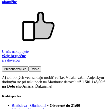
okamžite
U nás nakupujete
vždy bezpečne
a s dôverou
Predchádzajúce
Ďalšie
Aj z drobných vecí sa dajú urobiť veľké. Vďaka vašim Anjelským
drobným ste pri nákupoch na Martinuse darovali už
1 501 145,00 €
na Dobrého Anjela
. Ďakujeme!
Kníhkupectvá
Bratislava - Obchodná
• Otvorené do 21:00