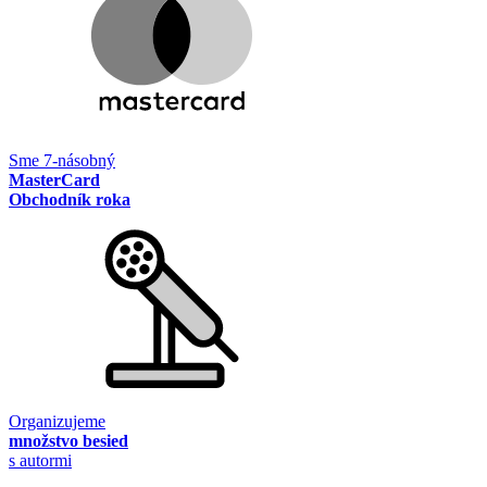
Sme 7-násobný
MasterCard
Obchodník roka
Organizujeme
množstvo besied
s autormi