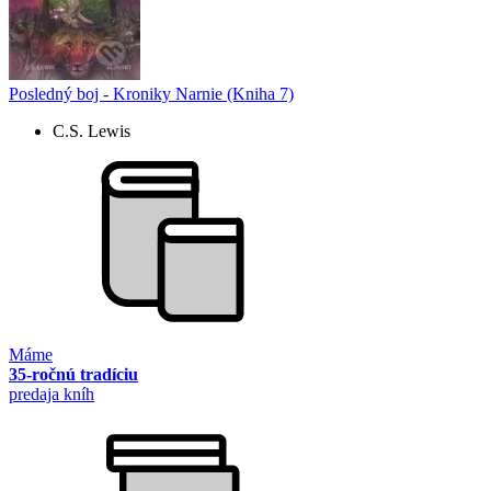
Posledný boj - Kroniky Narnie (Kniha 7)
C.S. Lewis
Máme
35-ročnú tradíciu
predaja kníh