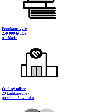
Ponúkame vyše
250 000 titulov
na sklade
Osobný odber
20 kníhkupectiev
po celom Slovensku