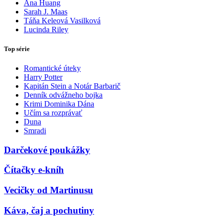
Ana Huang
Sarah J. Maas
Táňa Keleová Vasilková
Lucinda Riley
Top série
Romantické úteky
Harry Potter
Kapitán Stein a Notár Barbarič
Denník odvážneho bojka
Krimi Dominika Dána
Učím sa rozprávať
Duna
Smradi
Darčekové poukážky
Čítačky e-kníh
Vecičky od Martinusu
Káva, čaj a pochutiny