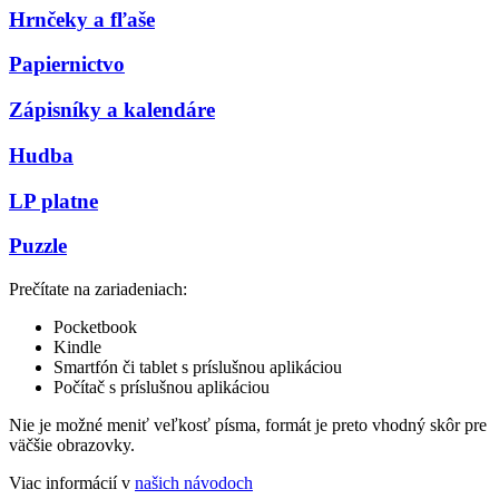
Hrnčeky a fľaše
Papiernictvo
Zápisníky a kalendáre
Hudba
LP platne
Puzzle
Prečítate na zariadeniach:
Pocketbook
Kindle
Smartfón či tablet s príslušnou aplikáciou
Počítač s príslušnou aplikáciou
Nie je možné meniť veľkosť písma, formát je preto vhodný skôr pre
väčšie obrazovky.
Viac informácií v
našich návodoch