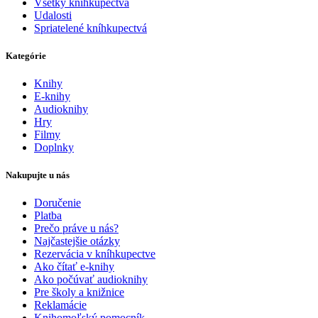
Všetky kníhkupectvá
Udalosti
Spriatelené kníhkupectvá
Kategórie
Knihy
E-knihy
Audioknihy
Hry
Filmy
Doplnky
Nakupujte u nás
Doručenie
Platba
Prečo práve u nás?
Najčastejšie otázky
Rezervácia v kníhkupectve
Ako čítať e-knihy
Ako počúvať audioknihy
Pre školy a knižnice
Reklamácie
Knihomoľský pomocník