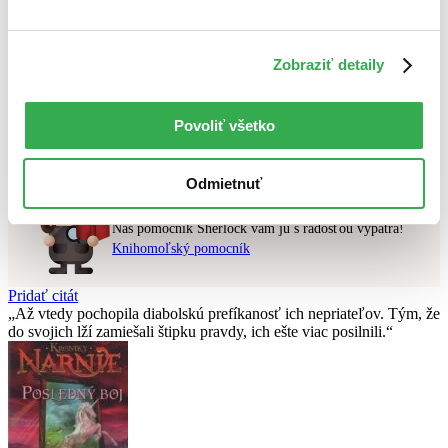
Najvyššia zľava
Zobraziť detaily
Použité filtre
Zrušiť filtre
pripravované
Nebol nájdený
žiadny titul
vyhovujúci zadaným podmienkam.
Povoliť všetko
Skúste prosím zmeniť vyhľadávaný výraz.
Odmietnuť
Chcete poradiť knihu?
Náš pomocník Sherlock vám ju s radosťou vypátra!
Knihomoľský pomocník
Pridať citát
Až vtedy pochopila diabolskú prefíkanosť ich nepriateľov. Tým, že
do svojich lží zamiešali štipku pravdy, ich ešte viac posilnili.