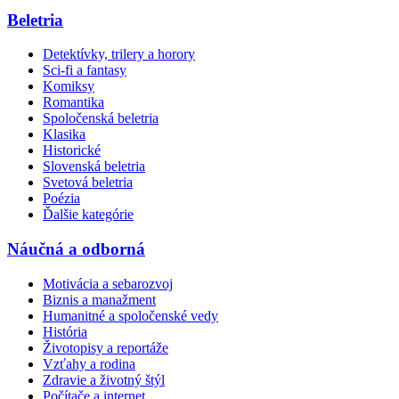
Beletria
Detektívky, trilery a horory
Sci-fi a fantasy
Komiksy
Romantika
Spoločenská beletria
Klasika
Historické
Slovenská beletria
Svetová beletria
Poézia
Ďalšie kategórie
Náučná a odborná
Motivácia a sebarozvoj
Biznis a manažment
Humanitné a spoločenské vedy
História
Životopisy a reportáže
Vzťahy a rodina
Zdravie a životný štýl
Počítače a internet