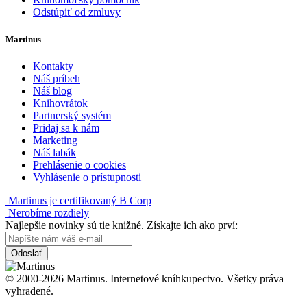
Odstúpiť od zmluvy
Martinus
Kontakty
Náš príbeh
Náš blog
Knihovrátok
Partnerský systém
Pridaj sa k nám
Marketing
Náš labák
Prehlásenie o cookies
Vyhlásenie o prístupnosti
Martinus je certifikovaný B Corp
Nerobíme rozdiely
Najlepšie novinky sú tie knižné. Získajte ich ako prví:
Odoslať
© 2000-2026 Martinus. Internetové kníhkupectvo. Všetky práva
vyhradené.