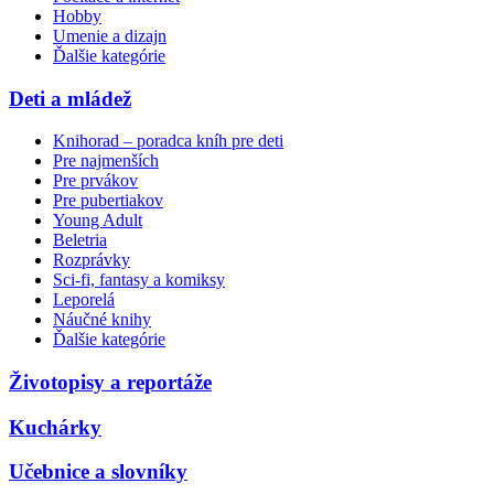
Hobby
Umenie a dizajn
Ďalšie kategórie
Deti a mládež
Knihorad – poradca kníh pre deti
Pre najmenších
Pre prvákov
Pre pubertiakov
Young Adult
Beletria
Rozprávky
Sci-fi, fantasy a komiksy
Leporelá
Náučné knihy
Ďalšie kategórie
Životopisy a reportáže
Kuchárky
Učebnice a slovníky