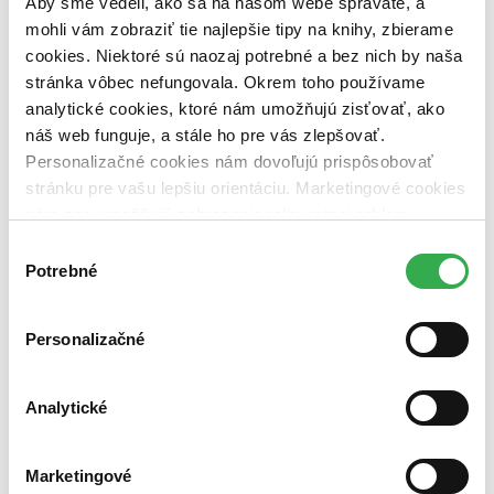
Aby sme vedeli, ako sa na našom webe správate, a
dostupná (bez vypredaných) (0 titulov)
dostupná (bez
vypredaných)
mohli vám zobraziť tie najlepšie tipy na knihy, zbierame
cookies. Niektoré sú naozaj potrebné a bez nich by naša
Nové / čítané
stránka vôbec nefungovala. Okrem toho používame
nová (0 titulov)
nová
analytické cookies, ktoré nám umožňujú zisťovať, ako
čítaná (0 titulov)
čítaná
náš web funguje, a stále ho pre vás zlepšovať.
čítaná - výborný stav (0 titulov)
čítaná - výborný stav
čítaná - mierne opotrebovaná (0 titulov)
čítaná - mierne
Personalizačné cookies nám dovoľujú prispôsobovať
opotrebovaná
stránku pre vašu lepšiu orientáciu. Marketingové cookies
čítané verzie vypredaných kníh (0 titulov)
čítané verzie
nám zas umožňujú zobrazenie relevantnej reklamy.
vypredaných kníh
Niektoré údaje zdieľame aj s tretími stranami. Veľmi by
Výber
Zúžiť výber
nám pomohlo, keby sme mohli používať všetky tieto
Potrebné
súhlasu
cookies. Ďakujeme!
Zoradiť
Personalizačné
Analytické
Bestsellery
Top hodnotené
Novinky
Najdrahšie
Marketingové
Najlacnejšie