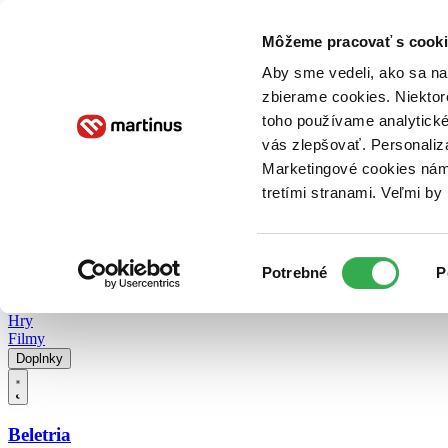
Doručenie
Kníhkupectvá
Knihovrátok
Poukážky
Knižný blog
Kontakt
Môžeme pracovať s cooki
Aby sme vedeli, ako sa na 
zbierame cookies. Niektor
E-knihy
Audioknihy
Hry
Filmy
Knihy
Doplnky
toho používame analytické
vás zlepšovať. Personaliz
Vyhľadávanie
Marketingové cookies nám 
tretími stranami. Veľmi b
Prihlásiť
Vyhľadávanie
Výber
Knihy
Potrebné
P
súhlasu
E-knihy
Audioknihy
Hry
Filmy
Doplnky
Beletria