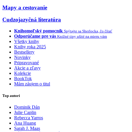
Mapy a cestovanie
Cudzojazyčná literatúra
Knihomoľský pomocník
Spýtajte sa Sherlocka, čo čítať
Odporúčame pre vás
Knižné tipy ušité na mieru vám
Všetky knihy
Knihy roka 2025
Bestsellery
Novinky
Pripravované
Akcie a zľavy
Kolekcie
BookTok
Mám záujem o titul
Top autori
Dominik Dán
Julie Caplin
Rebecca Yarros
Ana Huang
Sarah J. Maas