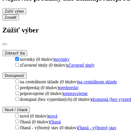
Zúžiť výber
Zoradiť
Zúžiť výber
Zobraziť iba
novinky (0 titulov)
novinky
zľavnené tituly (0 titulov)
zľavnené tituly
Dostupnosť
na centrálnom sklade (0 titulov)
na centrálnom sklade
predpredaj (0 titulov)
predpredaj
pripravujeme (0 titulov)
pripravujeme
dostupná (bez vypredaných) (0 titulov)
dostupná (bez vypre
Nové / čítané
nová (0 titulov)
nová
čítaná (0 titulov)
čítaná
čítaná - výborný stav (0 titulov)
čítaná - výborný stav