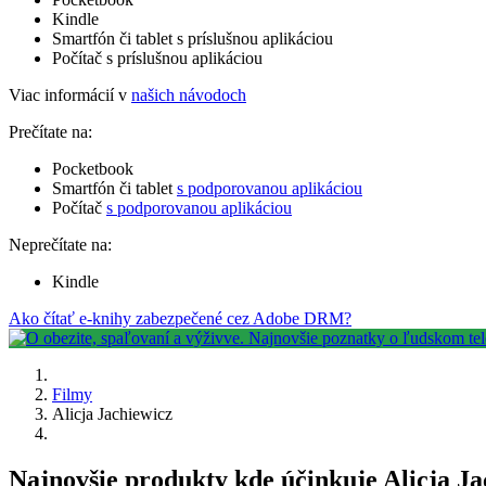
Kindle
Smartfón či tablet s príslušnou aplikáciou
Počítač s príslušnou aplikáciou
Viac informácií v
našich návodoch
Prečítate na:
Pocketbook
Smartfón či tablet
s podporovanou aplikáciou
Počítač
s podporovanou aplikáciou
Neprečítate na:
Kindle
Ako čítať e-knihy zabezpečené cez Adobe DRM?
Filmy
Alicja Jachiewicz
Najnovšie produkty kde účinkuje Alicja Ja