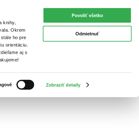
Povoliť všetko
a knihy,
ovala. Okrem
Odmietnuť
stále ho pre
u orientáciu.
dieľame aj s
Ďakujeme!
ngové
Zobraziť detaily