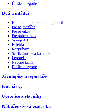
Ďalšie kategórie
Deti a mládež
Knihorad – poradca kníh pre deti
Pre najmenších
Pre prvákov
Pre pubertiakov
Young Adult
Beletria
Rozprávky
Sci-fi, fantasy a komiksy
Leporelá
Náučné knihy
Ďalšie kategórie
Životopisy a reportáže
Kuchárky
Učebnice a slovníky
Náboženstvo a ezoterika