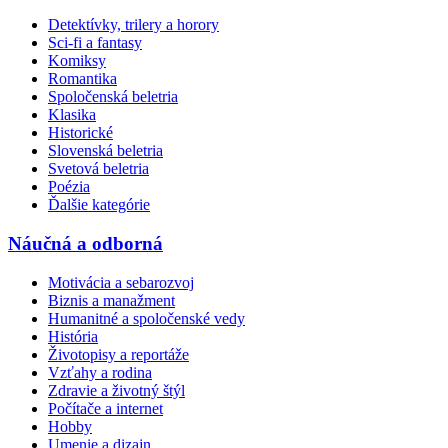
Detektívky, trilery a horory
Sci-fi a fantasy
Komiksy
Romantika
Spoločenská beletria
Klasika
Historické
Slovenská beletria
Svetová beletria
Poézia
Ďalšie kategórie
Náučná a odborná
Motivácia a sebarozvoj
Biznis a manažment
Humanitné a spoločenské vedy
História
Životopisy a reportáže
Vzťahy a rodina
Zdravie a životný štýl
Počítače a internet
Hobby
Umenie a dizajn