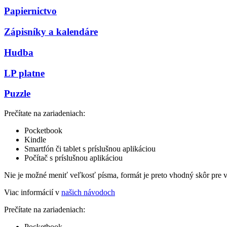
Papiernictvo
Zápisníky a kalendáre
Hudba
LP platne
Puzzle
Prečítate na zariadeniach:
Pocketbook
Kindle
Smartfón či tablet s príslušnou aplikáciou
Počítač s príslušnou aplikáciou
Nie je možné meniť veľkosť písma, formát je preto vhodný skôr pre 
Viac informácií v
našich návodoch
Prečítate na zariadeniach:
Pocketbook