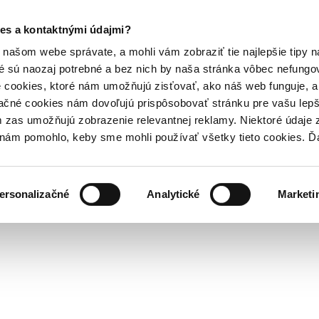
es a kontaktnými údajmi?
našom webe správate, a mohli vám zobraziť tie najlepšie tipy n
é sú naozaj potrebné a bez nich by naša stránka vôbec nefung
 cookies, ktoré nám umožňujú zisťovať, ako náš web funguje, a 
ačné cookies nám dovoľujú prispôsobovať stránku pre vašu lepši
zas umožňujú zobrazenie relevantnej reklamy. Niektoré údaje z
y nám pomohlo, keby sme mohli používať všetky tieto cookies. 
ersonalizačné
Analytické
Marketi