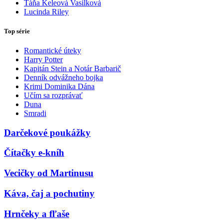
Táňa Keleová Vasilková
Lucinda Riley
Top série
Romantické úteky
Harry Potter
Kapitán Stein a Notár Barbarič
Denník odvážneho bojka
Krimi Dominika Dána
Učím sa rozprávať
Duna
Smradi
Darčekové poukážky
Čítačky e-kníh
Vecičky od Martinusu
Káva, čaj a pochutiny
Hrnčeky a fľaše