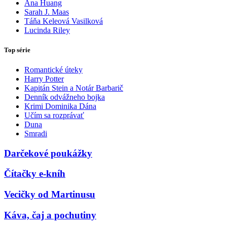
Ana Huang
Sarah J. Maas
Táňa Keleová Vasilková
Lucinda Riley
Top série
Romantické úteky
Harry Potter
Kapitán Stein a Notár Barbarič
Denník odvážneho bojka
Krimi Dominika Dána
Učím sa rozprávať
Duna
Smradi
Darčekové poukážky
Čítačky e-kníh
Vecičky od Martinusu
Káva, čaj a pochutiny