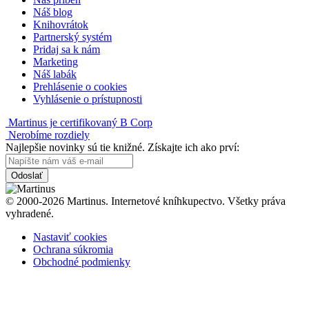
Náš blog
Knihovrátok
Partnerský systém
Pridaj sa k nám
Marketing
Náš labák
Prehlásenie o cookies
Vyhlásenie o prístupnosti
Martinus je certifikovaný B Corp
Nerobíme rozdiely
Najlepšie novinky sú tie knižné. Získajte ich ako prví:
Odoslať
© 2000-2026 Martinus. Internetové kníhkupectvo. Všetky práva
vyhradené.
Nastaviť cookies
Ochrana súkromia
Obchodné podmienky