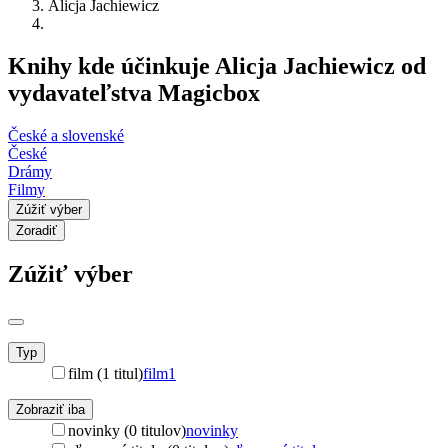
Alicja Jachiewicz
Knihy kde účinkuje Alicja Jachiewicz od
vydavateľstva Magicbox
České a slovenské
České
Drámy
Filmy
Zúžiť výber
Zoradiť
Zúžiť výber
Typ
film (1 titul)
film
1
Zobraziť iba
novinky (0 titulov)
novinky