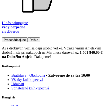
U nás nakupujete
vždy bezpečne
a s dôverou
Predchádzajúce
Ďalšie
Aj z drobných vecí sa dajú urobiť veľké. Vďaka vašim Anjelským
drobným ste pri nákupoch na Martinuse darovali už
1 501 846,00 €
na Dobrého Anjela
. Ďakujeme!
Kníhkupectvá
Bratislava - Obchodná
• Zatvorené do zajtra 10:00
Všetky kníhkupectvá
Udalosti
Spriatelené kníhkupectvá
Kategórie