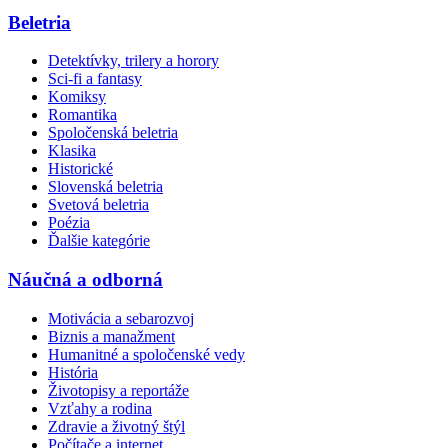
Beletria
Detektívky, trilery a horory
Sci-fi a fantasy
Komiksy
Romantika
Spoločenská beletria
Klasika
Historické
Slovenská beletria
Svetová beletria
Poézia
Ďalšie kategórie
Náučná a odborná
Motivácia a sebarozvoj
Biznis a manažment
Humanitné a spoločenské vedy
História
Životopisy a reportáže
Vzťahy a rodina
Zdravie a životný štýl
Počítače a internet