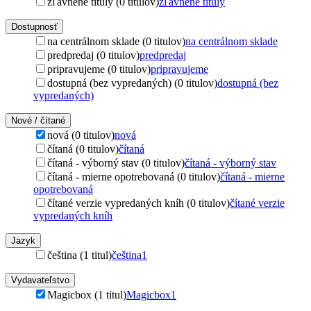
zľavnené tituly (0 titulov)
zľavnené tituly
Dostupnosť
na centrálnom sklade (0 titulov)
na centrálnom sklade
predpredaj (0 titulov)
predpredaj
pripravujeme (0 titulov)
pripravujeme
dostupná (bez vypredaných) (0 titulov)
dostupná (bez
vypredaných)
Nové / čítané
nová (0 titulov)
nová
čítaná (0 titulov)
čítaná
čítaná - výborný stav (0 titulov)
čítaná - výborný stav
čítaná - mierne opotrebovaná (0 titulov)
čítaná - mierne
opotrebovaná
čítané verzie vypredaných kníh (0 titulov)
čítané verzie
vypredaných kníh
Jazyk
čeština (1 titul)
čeština
1
Vydavateľstvo
Magicbox (1 titul)
Magicbox
1