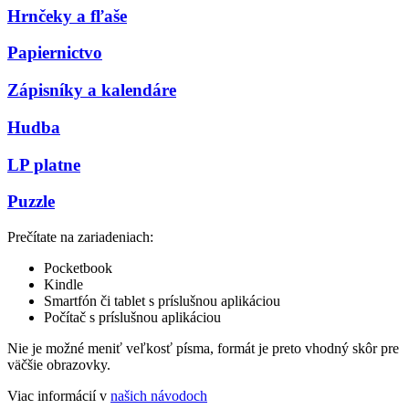
Hrnčeky a fľaše
Papiernictvo
Zápisníky a kalendáre
Hudba
LP platne
Puzzle
Prečítate na zariadeniach:
Pocketbook
Kindle
Smartfón či tablet s príslušnou aplikáciou
Počítač s príslušnou aplikáciou
Nie je možné meniť veľkosť písma, formát je preto vhodný skôr pre
väčšie obrazovky.
Viac informácií v
našich návodoch