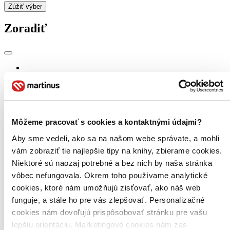
Zúžiť výber
Zoradiť
Bestsellery
Top hodnotené
Novinky
Najdrahšie
Najlacnejšie
Môžeme pracovať s cookies a kontaktnými údajmi?
Najvyššia zľava
Aby sme vedeli, ako sa na našom webe správate, a mohli
Použité filtre
vám zobraziť tie najlepšie tipy na knihy, zbierame cookies.
Zrušiť filtre
Niektoré sú naozaj potrebné a bez nich by naša stránka
Vydavateľstvo Magicbox
nové
vôbec nefungovala. Okrem toho používame analytické
cookies, ktoré nám umožňujú zisťovať, ako náš web
funguje, a stále ho pre vás zlepšovať. Personalizačné
cookies nám dovoľujú prispôsobovať stránku pre vašu
lepšiu orientáciu. Marketingové cookies nám zas