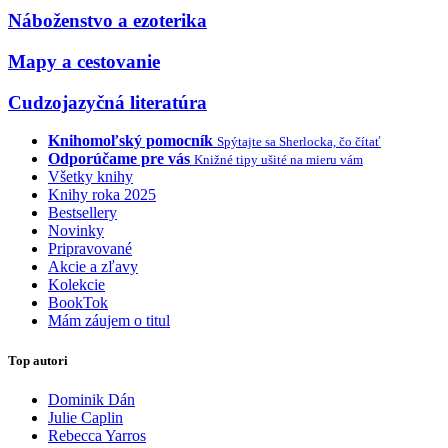
Náboženstvo a ezoterika
Mapy a cestovanie
Cudzojazyčná literatúra
Knihomoľský pomocník
Spýtajte sa Sherlocka, čo čítať
Odporúčame pre vás
Knižné tipy ušité na mieru vám
Všetky knihy
Knihy roka 2025
Bestsellery
Novinky
Pripravované
Akcie a zľavy
Kolekcie
BookTok
Mám záujem o titul
Top autori
Dominik Dán
Julie Caplin
Rebecca Yarros