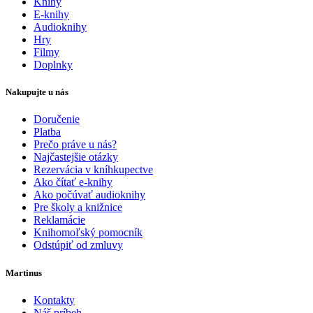
Knihy
E-knihy
Audioknihy
Hry
Filmy
Doplnky
Nakupujte u nás
Doručenie
Platba
Prečo práve u nás?
Najčastejšie otázky
Rezervácia v kníhkupectve
Ako čítať e-knihy
Ako počúvať audioknihy
Pre školy a knižnice
Reklamácie
Knihomoľský pomocník
Odstúpiť od zmluvy
Martinus
Kontakty
Náš príbeh