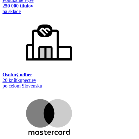
Ponúkame vyše
250 000 titulov
na sklade
Osobný odber
20 kníhkupectiev
po celom Slovensku