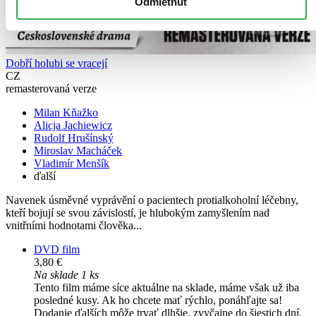
Odmietnuť
Dobří holubi se vracejí
CZ
remasterovaná verze
Milan Kňažko
Alicja Jachiewicz
Rudolf Hrušínský
Miroslav Macháček
Vladimír Menšík
ďalší
Navenek úsměvné vyprávění o pacientech protialkoholní léčebny,
kteří bojují se svou závislostí, je hlubokým zamyšlením nad
vnitřními hodnotami člověka...
DVD film
3,80 €
Na sklade 1 ks
Tento film máme síce aktuálne na sklade, máme však už iba
posledné kusy. Ak ho chcete mať rýchlo, ponáhľajte sa!
Dodanie ďalších môže trvať dlhšie, zvyčajne do šiestich dní.