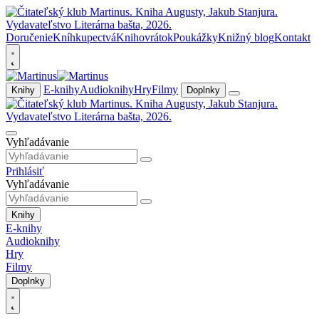
Doručenie
Kníhkupectvá
Knihovrátok
Poukážky
Knižný blog
Kontakt
E-knihy
Audioknihy
Hry
Filmy
Knihy
Doplnky
Vyhľadávanie
Prihlásiť
Vyhľadávanie
Knihy
E-knihy
Audioknihy
Hry
Filmy
Doplnky