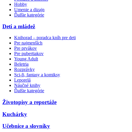
Hobby
Umenie a dizajn
Ďalšie kategórie
Deti a mládež
Knihorad – poradca kníh pre deti
Pre najmenších
Pre prvákov
Pre pubertiakov
Young Adult
Beletria
Rozprávky
Sci-fi, fantasy a komiksy
Leporelá
Náučné knihy
Ďalšie kategórie
Životopisy a reportáže
Kuchárky
Učebnice a slovníky