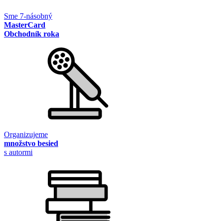
Sme 7-násobný
MasterCard
Obchodník roka
Organizujeme
množstvo besied
s autormi