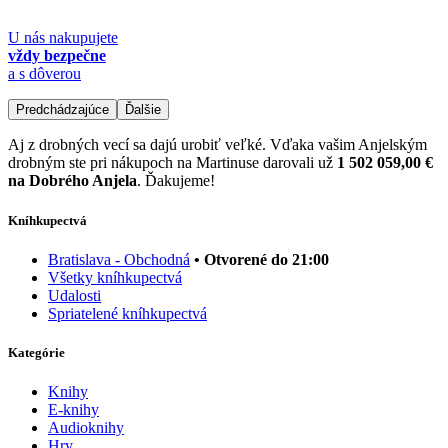
U nás nakupujete
vždy bezpečne
a s dôverou
Predchádzajúce
Ďalšie
Aj z drobných vecí sa dajú urobiť veľké. Vďaka vašim Anjelským
drobným ste pri nákupoch na Martinuse darovali už
1 502 059,00 €
na Dobrého Anjela
. Ďakujeme!
Kníhkupectvá
Bratislava - Obchodná
• Otvorené do 21:00
Všetky kníhkupectvá
Udalosti
Spriatelené kníhkupectvá
Kategórie
Knihy
E-knihy
Audioknihy
Hry