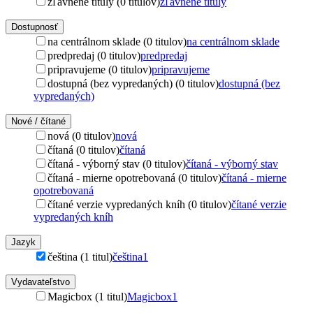
zľavnené tituly (0 titulov)
zľavnené tituly
Dostupnosť
na centrálnom sklade (0 titulov)
na centrálnom sklade
predpredaj (0 titulov)
predpredaj
pripravujeme (0 titulov)
pripravujeme
dostupná (bez vypredaných) (0 titulov)
dostupná (bez
vypredaných)
Nové / čítané
nová (0 titulov)
nová
čítaná (0 titulov)
čítaná
čítaná - výborný stav (0 titulov)
čítaná - výborný stav
čítaná - mierne opotrebovaná (0 titulov)
čítaná - mierne
opotrebovaná
čítané verzie vypredaných kníh (0 titulov)
čítané verzie
vypredaných kníh
Jazyk
čeština (1 titul)
čeština
1
Vydavateľstvo
Magicbox (1 titul)
Magicbox
1