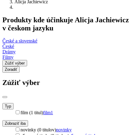
Alicja Jachiewicz
Produkty kde účinkuje Alicja Jachiewicz
v českom jazyku
České a slovenské
České
Drámy
Filmy
Zúžiť výber
Zoradiť
Zúžiť výber
Typ
film (1 titul)
film
1
Zobraziť iba
novinky (0 titulov)
novinky