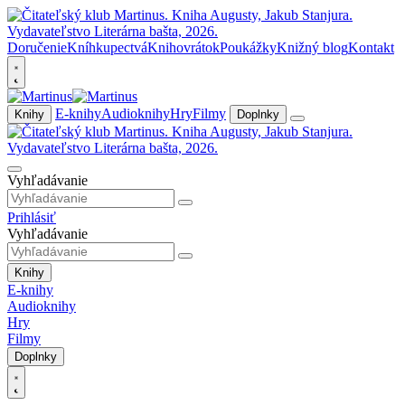
Doručenie
Kníhkupectvá
Knihovrátok
Poukážky
Knižný blog
Kontakt
E-knihy
Audioknihy
Hry
Filmy
Knihy
Doplnky
Vyhľadávanie
Prihlásiť
Vyhľadávanie
Knihy
E-knihy
Audioknihy
Hry
Filmy
Doplnky