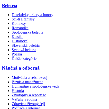
Beletria
Detektívky, trilery a horory
Sci-fi a fantasy
Komiksy
Romantika
Spoločenská beletria
Klasika
Historické
Slovenská beletria
Svetová beletria
Poézia
Ďalšie kategórie
Náučná a odborná
Motivácia a sebarozvoj
Biznis a manažment
Humanitné a spoločenské vedy
História
Životopisy a reportáže
Vzťahy a rodina
Zdravie a životný štýl
Počítače a internet