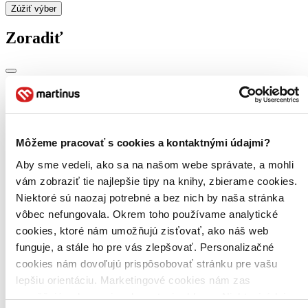
Zúžiť výber
Zoradiť
Bestsellery
Top hodnotené
Novinky
Najdrahšie
Môžeme pracovať s cookies a kontaktnými údajmi?
Najlacnejšie
Aby sme vedeli, ako sa na našom webe správate, a mohli
Najvyššia zľava
vám zobraziť tie najlepšie tipy na knihy, zbierame cookies.
Niektoré sú naozaj potrebné a bez nich by naša stránka
Použité filtre
Zrušiť filtre
vôbec nefungovala. Okrem toho používame analytické
V českom jazyku
cookies, ktoré nám umožňujú zisťovať, ako náš web
funguje, a stále ho pre vás zlepšovať. Personalizačné
cookies nám dovoľujú prispôsobovať stránku pre vašu
lepšiu orientáciu. Marketingové cookies nám zas
umožňujú zobrazenie relevantnej reklamy. Niektoré údaje