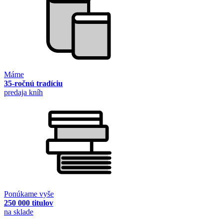
Máme
35-ročnú tradíciu
predaja kníh
Ponúkame vyše
250 000 titulov
na sklade