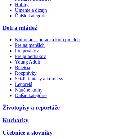
Hobby
Umenie a dizajn
Ďalšie kategórie
Deti a mládež
Knihorad – poradca kníh pre deti
Pre najmenších
Pre prvákov
Pre pubertiakov
Young Adult
Beletria
Rozprávky
Sci-fi, fantasy a komiksy
Leporelá
Náučné knihy
Ďalšie kategórie
Životopisy a reportáže
Kuchárky
Učebnice a slovníky