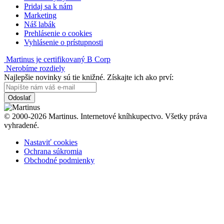
Pridaj sa k nám
Marketing
Náš labák
Prehlásenie o cookies
Vyhlásenie o prístupnosti
Martinus je certifikovaný B Corp
Nerobíme rozdiely
Najlepšie novinky sú tie knižné. Získajte ich ako prví:
Odoslať
© 2000-2026 Martinus. Internetové kníhkupectvo. Všetky práva
vyhradené.
Nastaviť cookies
Ochrana súkromia
Obchodné podmienky