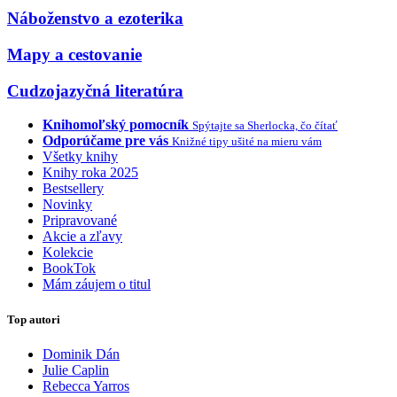
Náboženstvo a ezoterika
Mapy a cestovanie
Cudzojazyčná literatúra
Knihomoľský pomocník
Spýtajte sa Sherlocka, čo čítať
Odporúčame pre vás
Knižné tipy ušité na mieru vám
Všetky knihy
Knihy roka 2025
Bestsellery
Novinky
Pripravované
Akcie a zľavy
Kolekcie
BookTok
Mám záujem o titul
Top autori
Dominik Dán
Julie Caplin
Rebecca Yarros