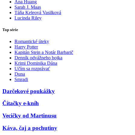
Ana Huang
Sarah J. Maas
Táňa Keleová Vasilková
Lucinda Riley
Top série
Romantické úteky
Harry Potter
Kapitán Stein a Notár Barbarič
Denník odvážneho bojka
Krimi Dominika Dána
Učím sa rozprávať
Duna
Smradi
Darčekové poukážky
Čítačky e-kníh
Vecičky od Martinusu
Káva, čaj a pochutiny