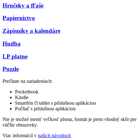
Hrnčeky a fľaše
Papiernictvo
Zápisníky a kalendáre
Hudba
LP platne
Puzzle
Prečítate na zariadeniach:
Pocketbook
Kindle
Smartfón či tablet s príslušnou aplikáciou
Počítač s príslušnou aplikáciou
Nie je možné meniť veľkosť písma, formát je preto vhodný skôr pre
väčšie obrazovky.
Viac informácií v
našich návodoch