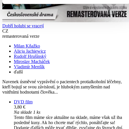
Dobří holubi se vracejí
CZ
remasterovaná verze
Milan Kňažko
Alicja Jachiewicz
Rudolf Hrušínský
Miroslav Macháček
Vladimír Menšík
ďalší
Navenek úsměvné vyprávění o pacientech protialkoholní léčebny,
kteří bojují se svou závislostí, je hlubokým zamyšlením nad
vnitřními hodnotami člověka...
DVD film
3,80 €
Na sklade 1 ks
Tento film máme síce aktuálne na sklade, máme však už iba
posledné kusy. Ak ho chcete mať rýchlo, ponáhľajte sa!
Dodanie ďalších môže trvať dlhšie, zvyčajne do štyroch dní.