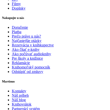
Filmy
Doplnky
Nakupujte u nás
Doručenie
Platba
Prečo práve u nás?
Najčastejšie otázky
Rezervácia v kníhkupectve
Ako čítať e-knihy
Ako počúvať audioknihy
Pre školy a knižnice
Reklamácie
Knihomoľský pomocník
Odstúpiť od zmluvy
Martinus
Kontakty
Náš príbeh
Náš blog
Knihovrátok
Partnerský systém