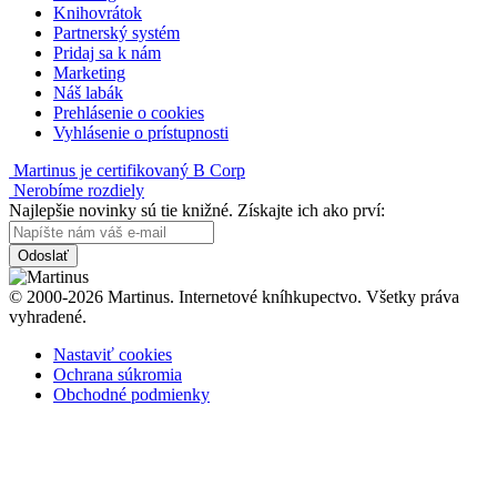
Knihovrátok
Partnerský systém
Pridaj sa k nám
Marketing
Náš labák
Prehlásenie o cookies
Vyhlásenie o prístupnosti
Martinus je certifikovaný B Corp
Nerobíme rozdiely
Najlepšie novinky sú tie knižné. Získajte ich ako prví:
Odoslať
© 2000-2026 Martinus. Internetové kníhkupectvo. Všetky práva
vyhradené.
Nastaviť cookies
Ochrana súkromia
Obchodné podmienky