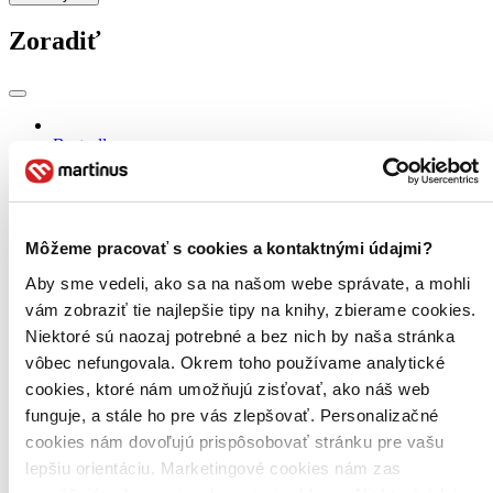
Zoradiť
Bestsellery
Top hodnotené
Novinky
Najdrahšie
Najlacnejšie
Najvyššia zľava
Môžeme pracovať s cookies a kontaktnými údajmi?
Aby sme vedeli, ako sa na našom webe správate, a mohli
Použité filtre
vám zobraziť tie najlepšie tipy na knihy, zbierame cookies.
Zrušiť filtre
Niektoré sú naozaj potrebné a bez nich by naša stránka
Účinkuje Alicja Jachiewicz
vôbec nefungovala. Okrem toho používame analytické
cookies, ktoré nám umožňujú zisťovať, ako náš web
funguje, a stále ho pre vás zlepšovať. Personalizačné
cookies nám dovoľujú prispôsobovať stránku pre vašu
lepšiu orientáciu. Marketingové cookies nám zas