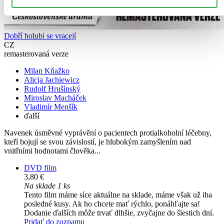
Dobří holubi se vracejí
CZ
remasterovaná verze
Milan Kňažko
Alicja Jachiewicz
Rudolf Hrušínský
Miroslav Macháček
Vladimír Menšík
ďalší
Navenek úsměvné vyprávění o pacientech protialkoholní léčebny,
kteří bojují se svou závislostí, je hlubokým zamyšlením nad
vnitřními hodnotami člověka...
DVD film
3,80 €
Na sklade 1 ks
Tento film máme síce aktuálne na sklade, máme však už iba
posledné kusy. Ak ho chcete mať rýchlo, ponáhľajte sa!
Dodanie ďalších môže trvať dlhšie, zvyčajne do šiestich dní.
Pridať do zoznamu