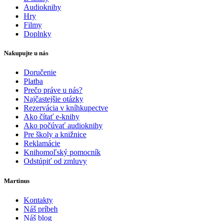
Audioknihy
Hry
Filmy
Doplnky
Nakupujte u nás
Doručenie
Platba
Prečo práve u nás?
Najčastejšie otázky
Rezervácia v kníhkupectve
Ako čítať e-knihy
Ako počúvať audioknihy
Pre školy a knižnice
Reklamácie
Knihomoľský pomocník
Odstúpiť od zmluvy
Martinus
Kontakty
Náš príbeh
Náš blog