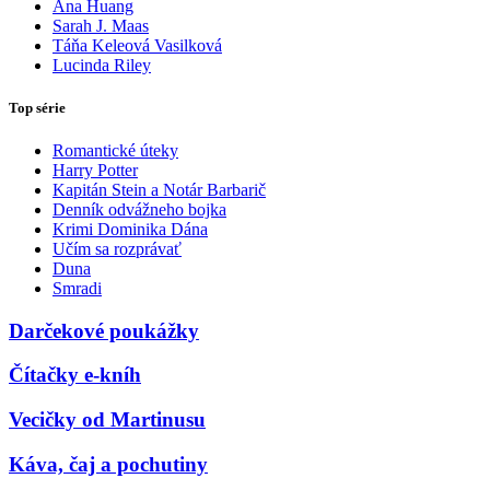
Ana Huang
Sarah J. Maas
Táňa Keleová Vasilková
Lucinda Riley
Top série
Romantické úteky
Harry Potter
Kapitán Stein a Notár Barbarič
Denník odvážneho bojka
Krimi Dominika Dána
Učím sa rozprávať
Duna
Smradi
Darčekové poukážky
Čítačky e-kníh
Vecičky od Martinusu
Káva, čaj a pochutiny