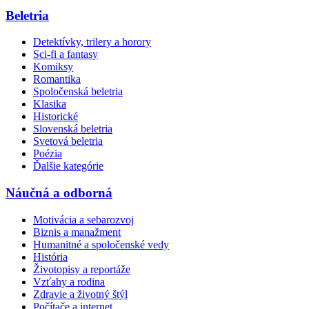
Beletria
Detektívky, trilery a horory
Sci-fi a fantasy
Komiksy
Romantika
Spoločenská beletria
Klasika
Historické
Slovenská beletria
Svetová beletria
Poézia
Ďalšie kategórie
Náučná a odborná
Motivácia a sebarozvoj
Biznis a manažment
Humanitné a spoločenské vedy
História
Životopisy a reportáže
Vzťahy a rodina
Zdravie a životný štýl
Počítače a internet