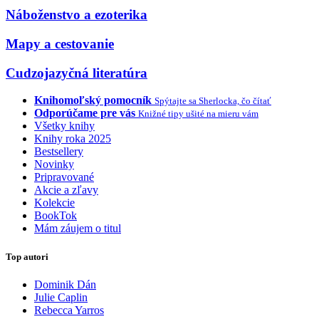
Náboženstvo a ezoterika
Mapy a cestovanie
Cudzojazyčná literatúra
Knihomoľský pomocník
Spýtajte sa Sherlocka, čo čítať
Odporúčame pre vás
Knižné tipy ušité na mieru vám
Všetky knihy
Knihy roka 2025
Bestsellery
Novinky
Pripravované
Akcie a zľavy
Kolekcie
BookTok
Mám záujem o titul
Top autori
Dominik Dán
Julie Caplin
Rebecca Yarros