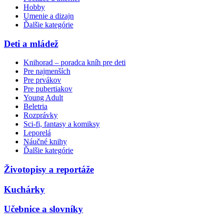
Hobby
Umenie a dizajn
Ďalšie kategórie
Deti a mládež
Knihorad – poradca kníh pre deti
Pre najmenších
Pre prvákov
Pre pubertiakov
Young Adult
Beletria
Rozprávky
Sci-fi, fantasy a komiksy
Leporelá
Náučné knihy
Ďalšie kategórie
Životopisy a reportáže
Kuchárky
Učebnice a slovníky