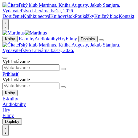
Doručenie
Kníhkupectvá
Knihovrátok
Poukážky
Knižný blog
Kontakt
E-knihy
Audioknihy
Hry
Filmy
Knihy
Doplnky
Vyhľadávanie
Prihlásiť
Vyhľadávanie
Knihy
E-knihy
Audioknihy
Hry
Filmy
Doplnky