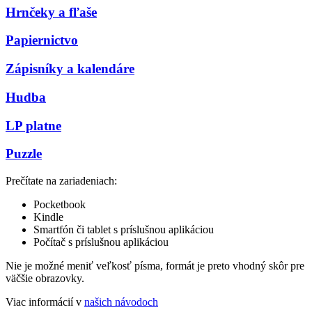
Hrnčeky a fľaše
Papiernictvo
Zápisníky a kalendáre
Hudba
LP platne
Puzzle
Prečítate na zariadeniach:
Pocketbook
Kindle
Smartfón či tablet s príslušnou aplikáciou
Počítač s príslušnou aplikáciou
Nie je možné meniť veľkosť písma, formát je preto vhodný skôr pre
väčšie obrazovky.
Viac informácií v
našich návodoch