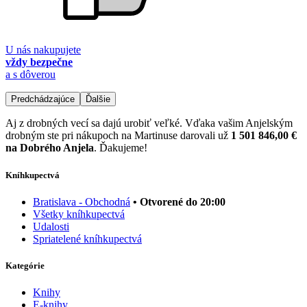
U nás nakupujete
vždy bezpečne
a s dôverou
Predchádzajúce
Ďalšie
Aj z drobných vecí sa dajú urobiť veľké. Vďaka vašim Anjelským
drobným ste pri nákupoch na Martinuse darovali už
1 501 846,00 €
na Dobrého Anjela
. Ďakujeme!
Kníhkupectvá
Bratislava - Obchodná
• Otvorené do 20:00
Všetky kníhkupectvá
Udalosti
Spriatelené kníhkupectvá
Kategórie
Knihy
E-knihy