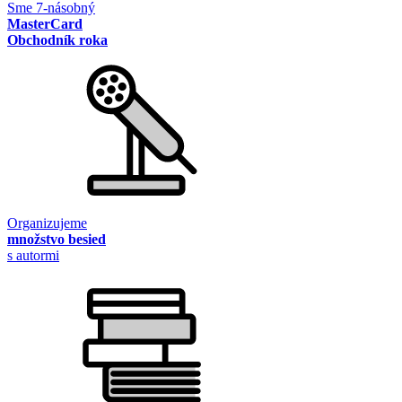
Sme 7-násobný
MasterCard
Obchodník roka
Organizujeme
množstvo besied
s autormi