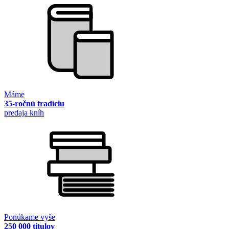
Máme
35-ročnú tradíciu
predaja kníh
Ponúkame vyše
250 000 titulov