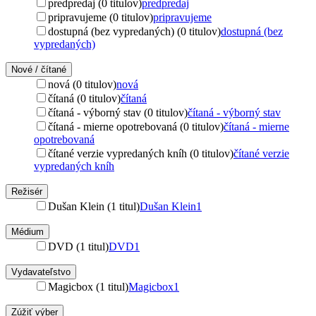
predpredaj (0 titulov)
predpredaj
pripravujeme (0 titulov)
pripravujeme
dostupná (bez vypredaných) (0 titulov)
dostupná (bez
vypredaných)
Nové / čítané
nová (0 titulov)
nová
čítaná (0 titulov)
čítaná
čítaná - výborný stav (0 titulov)
čítaná - výborný stav
čítaná - mierne opotrebovaná (0 titulov)
čítaná - mierne
opotrebovaná
čítané verzie vypredaných kníh (0 titulov)
čítané verzie
vypredaných kníh
Režisér
Dušan Klein (1 titul)
Dušan Klein
1
Médium
DVD (1 titul)
DVD
1
Vydavateľstvo
Magicbox (1 titul)
Magicbox
1
Zúžiť výber