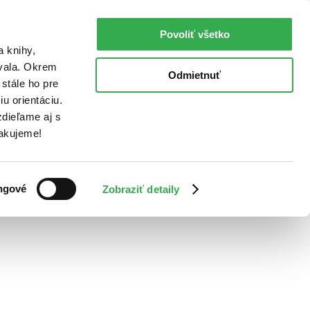
Povoliť všetko
a knihy,
ovala. Okrem
Odmietnuť
stále ho pre
u orientáciu.
dieľame aj s
Ďakujeme!
ngové
Zobraziť detaily