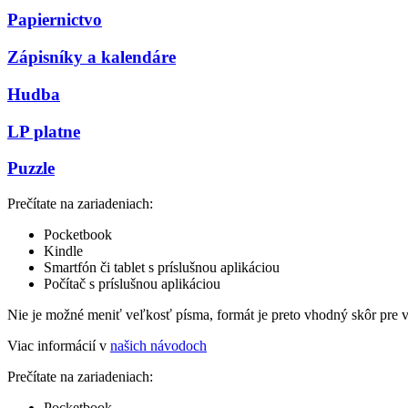
Papiernictvo
Zápisníky a kalendáre
Hudba
LP platne
Puzzle
Prečítate na zariadeniach:
Pocketbook
Kindle
Smartfón či tablet s príslušnou aplikáciou
Počítač s príslušnou aplikáciou
Nie je možné meniť veľkosť písma, formát je preto vhodný skôr pre 
Viac informácií v
našich návodoch
Prečítate na zariadeniach:
Pocketbook