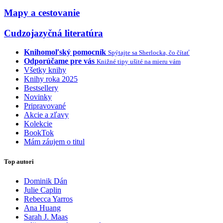
Mapy a cestovanie
Cudzojazyčná literatúra
Knihomoľský pomocník
Spýtajte sa Sherlocka, čo čítať
Odporúčame pre vás
Knižné tipy ušité na mieru vám
Všetky knihy
Knihy roka 2025
Bestsellery
Novinky
Pripravované
Akcie a zľavy
Kolekcie
BookTok
Mám záujem o titul
Top autori
Dominik Dán
Julie Caplin
Rebecca Yarros
Ana Huang
Sarah J. Maas