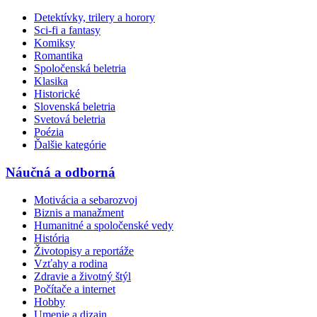
Detektívky, trilery a horory
Sci-fi a fantasy
Komiksy
Romantika
Spoločenská beletria
Klasika
Historické
Slovenská beletria
Svetová beletria
Poézia
Ďalšie kategórie
Náučná a odborná
Motivácia a sebarozvoj
Biznis a manažment
Humanitné a spoločenské vedy
História
Životopisy a reportáže
Vzťahy a rodina
Zdravie a životný štýl
Počítače a internet
Hobby
Umenie a dizajn