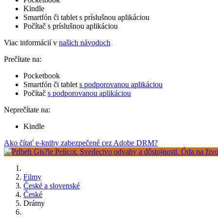
Kindle
Smartfón či tablet s príslušnou aplikáciou
Počítač s príslušnou aplikáciou
Viac informácií v
našich návodoch
Prečítate na:
Pocketbook
Smartfón či tablet
s podporovanou aplikáciou
Počítač
s podporovanou aplikáciou
Neprečítate na:
Kindle
Ako čítať e-knihy zabezpečené cez Adobe DRM?
Filmy
České a slovenské
České
Drámy