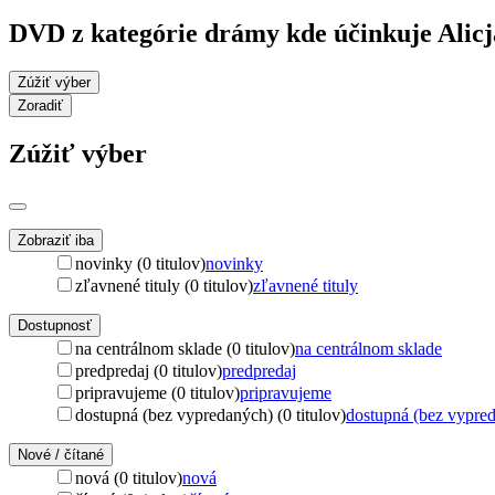
DVD z kategórie drámy kde účinkuje Alicj
Zúžiť výber
Zoradiť
Zúžiť výber
Zobraziť iba
novinky (0 titulov)
novinky
zľavnené tituly (0 titulov)
zľavnené tituly
Dostupnosť
na centrálnom sklade (0 titulov)
na centrálnom sklade
predpredaj (0 titulov)
predpredaj
pripravujeme (0 titulov)
pripravujeme
dostupná (bez vypredaných) (0 titulov)
dostupná (bez vypre
Nové / čítané
nová (0 titulov)
nová