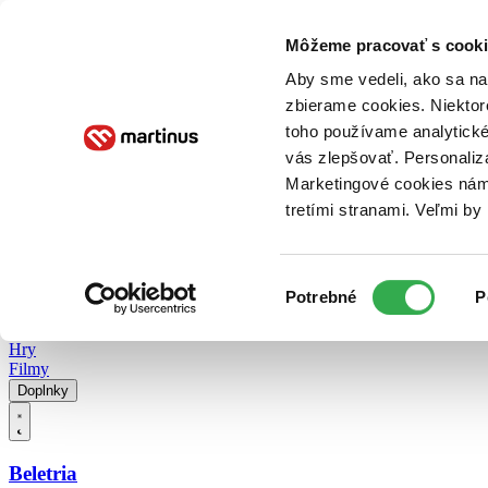
Doručenie
Kníhkupectvá
Knihovrátok
Poukážky
Knižný blog
Kontakt
Môžeme pracovať s cooki
Aby sme vedeli, ako sa na 
zbierame cookies. Niektor
E-knihy
Audioknihy
Hry
Filmy
Knihy
Doplnky
toho používame analytické
vás zlepšovať. Personaliz
Vyhľadávanie
Marketingové cookies nám 
tretími stranami. Veľmi b
Prihlásiť
Vyhľadávanie
Výber
Knihy
Potrebné
P
súhlasu
E-knihy
Audioknihy
Hry
Filmy
Doplnky
Beletria