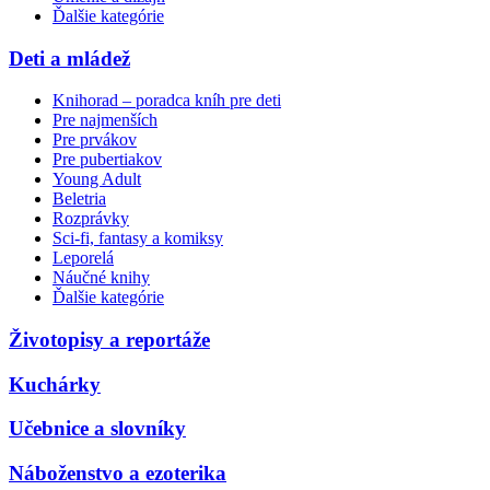
Ďalšie kategórie
Deti a mládež
Knihorad – poradca kníh pre deti
Pre najmenších
Pre prvákov
Pre pubertiakov
Young Adult
Beletria
Rozprávky
Sci-fi, fantasy a komiksy
Leporelá
Náučné knihy
Ďalšie kategórie
Životopisy a reportáže
Kuchárky
Učebnice a slovníky
Náboženstvo a ezoterika