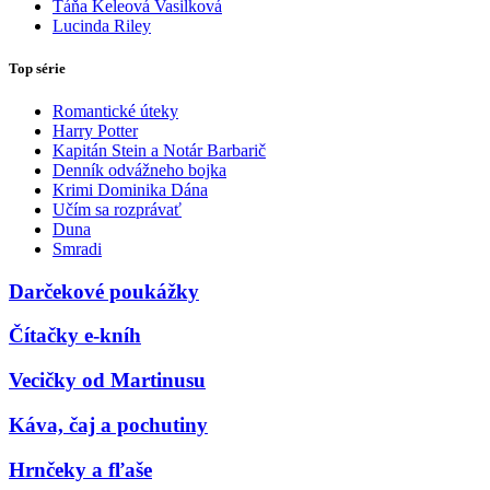
Táňa Keleová Vasilková
Lucinda Riley
Top série
Romantické úteky
Harry Potter
Kapitán Stein a Notár Barbarič
Denník odvážneho bojka
Krimi Dominika Dána
Učím sa rozprávať
Duna
Smradi
Darčekové poukážky
Čítačky e-kníh
Vecičky od Martinusu
Káva, čaj a pochutiny
Hrnčeky a fľaše