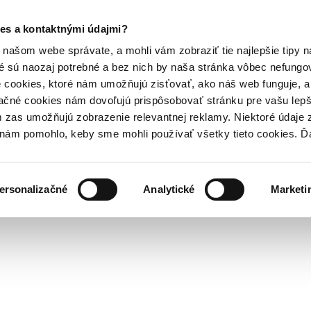
es a kontaktnými údajmi?
našom webe správate, a mohli vám zobraziť tie najlepšie tipy n
é sú naozaj potrebné a bez nich by naša stránka vôbec nefung
 cookies, ktoré nám umožňujú zisťovať, ako náš web funguje, a 
ačné cookies nám dovoľujú prispôsobovať stránku pre vašu lepši
zas umožňujú zobrazenie relevantnej reklamy. Niektoré údaje z
y nám pomohlo, keby sme mohli používať všetky tieto cookies. 
ersonalizačné
Analytické
Marketi