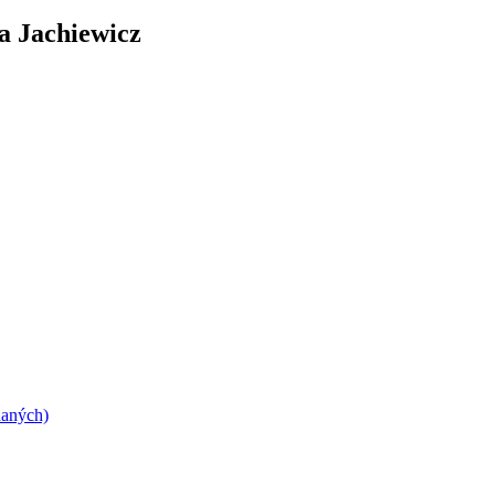
a Jachiewicz
daných)