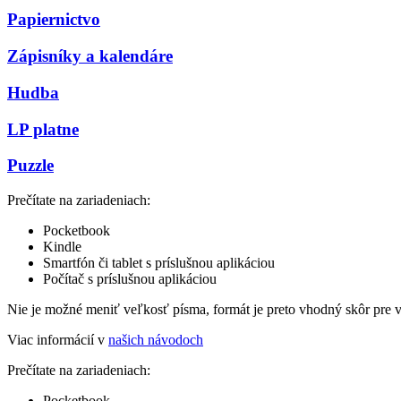
Papiernictvo
Zápisníky a kalendáre
Hudba
LP platne
Puzzle
Prečítate na zariadeniach:
Pocketbook
Kindle
Smartfón či tablet s príslušnou aplikáciou
Počítač s príslušnou aplikáciou
Nie je možné meniť veľkosť písma, formát je preto vhodný skôr pre 
Viac informácií v
našich návodoch
Prečítate na zariadeniach:
Pocketbook