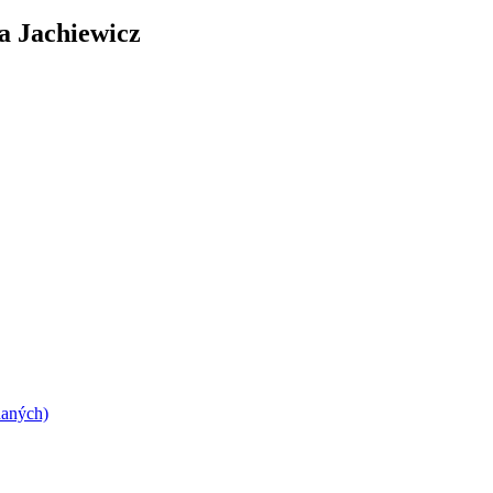
a Jachiewicz
daných)