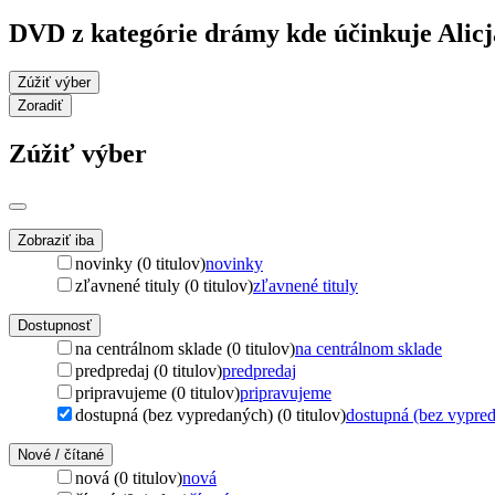
DVD z kategórie drámy kde účinkuje Alicj
Zúžiť výber
Zoradiť
Zúžiť výber
Zobraziť iba
novinky (0 titulov)
novinky
zľavnené tituly (0 titulov)
zľavnené tituly
Dostupnosť
na centrálnom sklade (0 titulov)
na centrálnom sklade
predpredaj (0 titulov)
predpredaj
pripravujeme (0 titulov)
pripravujeme
dostupná (bez vypredaných) (0 titulov)
dostupná (bez vypre
Nové / čítané
nová (0 titulov)
nová