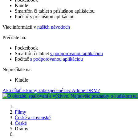
Kindle
Smartfón či tablet s príslušnou aplikáciou
Počítač s príslušnou aplikáciou
Viac informácií v
našich návodoch
Prečítate na:
Pocketbook
Smartfón či tablet
s podporovanou aplikáciou
Počítač
s podporovanou aplikáciou
Neprečítate na:
Kindle
Ako čítať e-knihy zabezpečené cez Adobe DRM?
Filmy
České a slovenské
České
Drámy