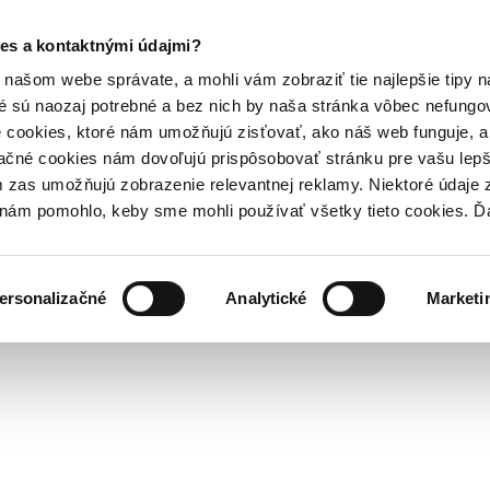
es a kontaktnými údajmi?
našom webe správate, a mohli vám zobraziť tie najlepšie tipy n
é sú naozaj potrebné a bez nich by naša stránka vôbec nefung
 cookies, ktoré nám umožňujú zisťovať, ako náš web funguje, a 
ačné cookies nám dovoľujú prispôsobovať stránku pre vašu lepši
zas umožňujú zobrazenie relevantnej reklamy. Niektoré údaje z
y nám pomohlo, keby sme mohli používať všetky tieto cookies. 
ersonalizačné
Analytické
Marketi