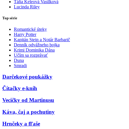
Táňa Keleová Vasilková
Lucinda Riley
Top série
Romantické úteky
Harry Potter
Kapitán Stein a Notár Barbarič
Denník odvážneho bojka
Krimi Dominika Dána
Učím sa rozprávať
Duna
Smradi
Darčekové poukážky
Čítačky e-kníh
Vecičky od Martinusu
Káva, čaj a pochutiny
Hrnčeky a fľaše