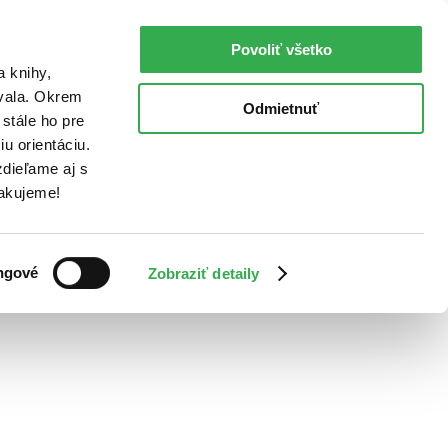
Povoliť všetko
a knihy,
ovala. Okrem
Odmietnuť
stále ho pre
u orientáciu.
dieľame aj s
Ďakujeme!
ngové
Zobraziť detaily