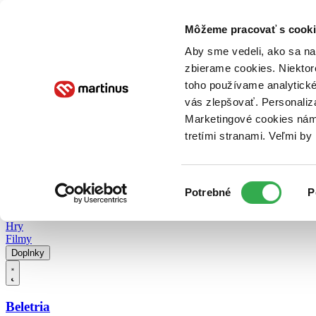
Doručenie
Kníhkupectvá
Knihovrátok
Poukážky
Knižný blog
Kontakt
Môžeme pracovať s cooki
Aby sme vedeli, ako sa na 
zbierame cookies. Niektor
E-knihy
Audioknihy
Hry
Filmy
Knihy
Doplnky
toho používame analytické
vás zlepšovať. Personaliz
Vyhľadávanie
Marketingové cookies nám 
tretími stranami. Veľmi b
Prihlásiť
Vyhľadávanie
Výber
Knihy
Potrebné
P
súhlasu
E-knihy
Audioknihy
Hry
Filmy
Doplnky
Beletria