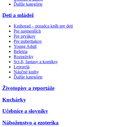
Ďalšie kategórie
Deti a mládež
Knihorad – poradca kníh pre deti
Pre najmenších
Pre prvákov
Pre pubertiakov
Young Adult
Beletria
Rozprávky
Sci-fi, fantasy a komiksy
Leporelá
Náučné knihy
Ďalšie kategórie
Životopisy a reportáže
Kuchárky
Učebnice a slovníky
Náboženstvo a ezoterika