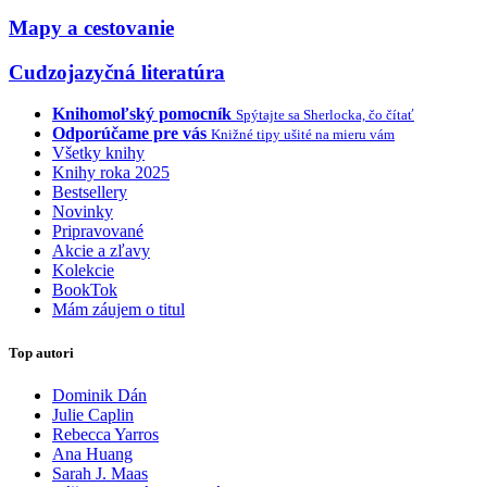
Mapy a cestovanie
Cudzojazyčná literatúra
Knihomoľský pomocník
Spýtajte sa Sherlocka, čo čítať
Odporúčame pre vás
Knižné tipy ušité na mieru vám
Všetky knihy
Knihy roka 2025
Bestsellery
Novinky
Pripravované
Akcie a zľavy
Kolekcie
BookTok
Mám záujem o titul
Top autori
Dominik Dán
Julie Caplin
Rebecca Yarros
Ana Huang
Sarah J. Maas