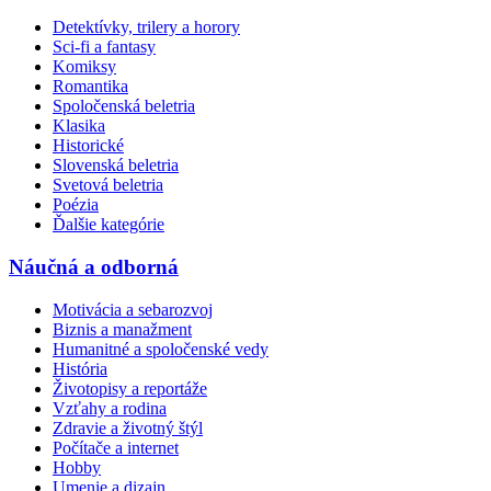
Detektívky, trilery a horory
Sci-fi a fantasy
Komiksy
Romantika
Spoločenská beletria
Klasika
Historické
Slovenská beletria
Svetová beletria
Poézia
Ďalšie kategórie
Náučná a odborná
Motivácia a sebarozvoj
Biznis a manažment
Humanitné a spoločenské vedy
História
Životopisy a reportáže
Vzťahy a rodina
Zdravie a životný štýl
Počítače a internet
Hobby
Umenie a dizajn