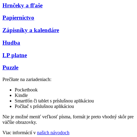
Hrnčeky a fľaše
Papiernictvo
Zápisníky a kalendáre
Hudba
LP platne
Puzzle
Prečítate na zariadeniach:
Pocketbook
Kindle
Smartfón či tablet s príslušnou aplikáciou
Počítač s príslušnou aplikáciou
Nie je možné meniť veľkosť písma, formát je preto vhodný skôr pre
väčšie obrazovky.
Viac informácií v
našich návodoch