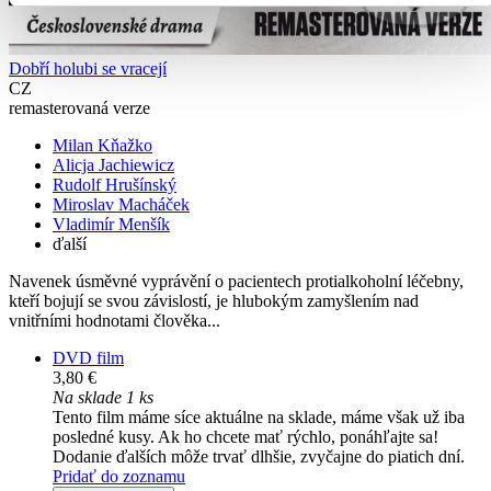
Dobří holubi se vracejí
CZ
remasterovaná verze
Milan Kňažko
Alicja Jachiewicz
Rudolf Hrušínský
Miroslav Macháček
Vladimír Menšík
ďalší
Navenek úsměvné vyprávění o pacientech protialkoholní léčebny,
kteří bojují se svou závislostí, je hlubokým zamyšlením nad
vnitřními hodnotami člověka...
DVD film
3,80 €
Na sklade 1 ks
Tento film máme síce aktuálne na sklade, máme však už iba
posledné kusy. Ak ho chcete mať rýchlo, ponáhľajte sa!
Dodanie ďalších môže trvať dlhšie, zvyčajne do piatich dní.
Pridať do zoznamu