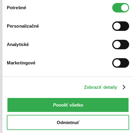
Výber
keby sme mohli používať všetky tieto cookies. Ďakujeme!
Potrebné
súhlasu
Personalizačné
Analytické
Marketingové
Zobraziť detaily
Povoliť všetko
Odmietnuť