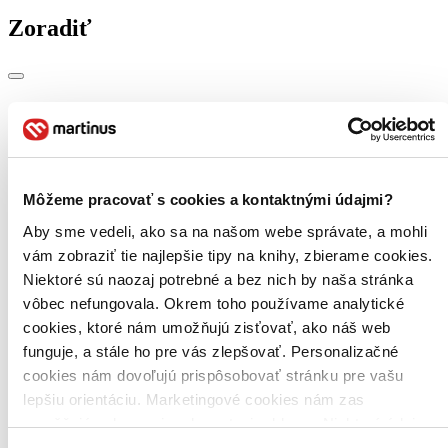
Zoradiť
Bestsellery
Top hodnotené
Novinky
Najdrahšie
Najlacnejšie
Môžeme pracovať s cookies a kontaktnými údajmi?
Najvyššia zľava
Aby sme vedeli, ako sa na našom webe správate, a mohli
vám zobraziť tie najlepšie tipy na knihy, zbierame cookies.
Použité filtre
Niektoré sú naozaj potrebné a bez nich by naša stránka
Zrušiť filtre
Účinkuje Alicja Jachiewicz
Vydavateľstvo Magicbox
vôbec nefungovala. Okrem toho používame analytické
cookies, ktoré nám umožňujú zisťovať, ako náš web
funguje, a stále ho pre vás zlepšovať. Personalizačné
cookies nám dovoľujú prispôsobovať stránku pre vašu
lepšiu orientáciu. Marketingové cookies nám zas
umožňujú zobrazenie relevantnej reklamy. Niektoré údaje
zdieľame aj s tretími stranami. Veľmi by nám pomohlo,