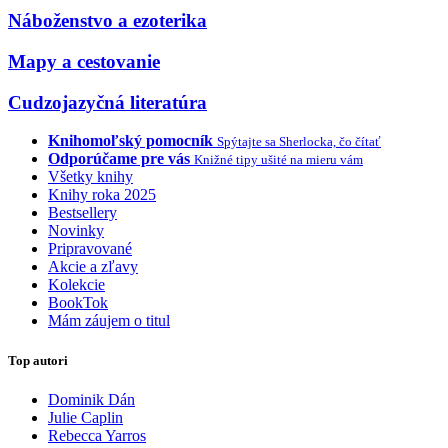
Náboženstvo a ezoterika
Mapy a cestovanie
Cudzojazyčná literatúra
Knihomoľský pomocník
Spýtajte sa Sherlocka, čo čítať
Odporúčame pre vás
Knižné tipy ušité na mieru vám
Všetky knihy
Knihy roka 2025
Bestsellery
Novinky
Pripravované
Akcie a zľavy
Kolekcie
BookTok
Mám záujem o titul
Top autori
Dominik Dán
Julie Caplin
Rebecca Yarros