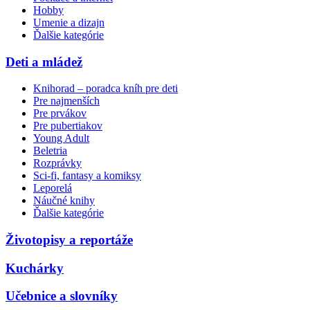
Hobby
Umenie a dizajn
Ďalšie kategórie
Deti a mládež
Knihorad – poradca kníh pre deti
Pre najmenších
Pre prvákov
Pre pubertiakov
Young Adult
Beletria
Rozprávky
Sci-fi, fantasy a komiksy
Leporelá
Náučné knihy
Ďalšie kategórie
Životopisy a reportáže
Kuchárky
Učebnice a slovníky