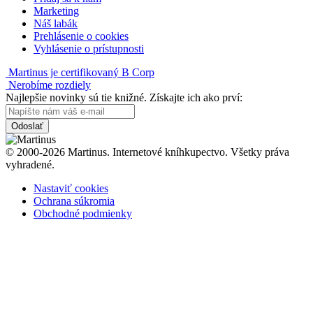
Marketing
Náš labák
Prehlásenie o cookies
Vyhlásenie o prístupnosti
Martinus je certifikovaný B Corp
Nerobíme rozdiely
Najlepšie novinky sú tie knižné. Získajte ich ako prví:
Odoslať
© 2000-2026 Martinus. Internetové kníhkupectvo. Všetky práva
vyhradené.
Nastaviť cookies
Ochrana súkromia
Obchodné podmienky