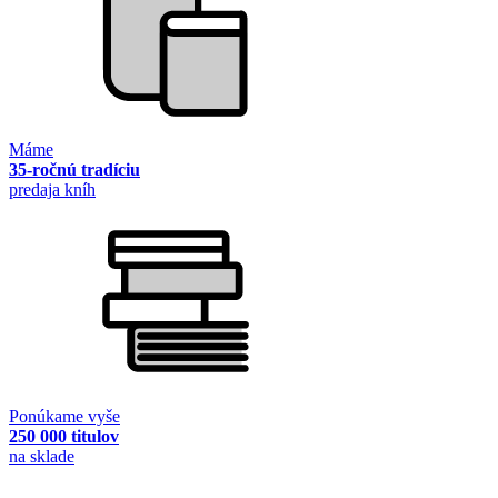
Máme
35-ročnú tradíciu
predaja kníh
Ponúkame vyše
250 000 titulov
na sklade