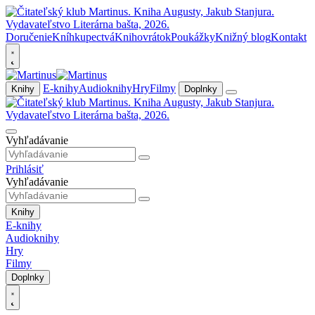
Doručenie
Kníhkupectvá
Knihovrátok
Poukážky
Knižný blog
Kontakt
E-knihy
Audioknihy
Hry
Filmy
Knihy
Doplnky
Vyhľadávanie
Prihlásiť
Vyhľadávanie
Knihy
E-knihy
Audioknihy
Hry
Filmy
Doplnky