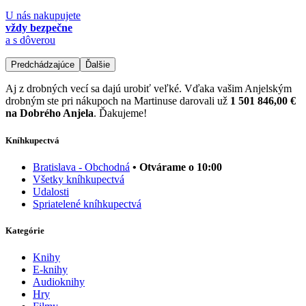
U nás nakupujete
vždy bezpečne
a s dôverou
Predchádzajúce
Ďalšie
Aj z drobných vecí sa dajú urobiť veľké. Vďaka vašim Anjelským
drobným ste pri nákupoch na Martinuse darovali už
1 501 846,00 €
na Dobrého Anjela
. Ďakujeme!
Kníhkupectvá
Bratislava - Obchodná
• Otvárame o 10:00
Všetky kníhkupectvá
Udalosti
Spriatelené kníhkupectvá
Kategórie
Knihy
E-knihy
Audioknihy
Hry