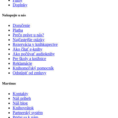
Filmy
Doplnky
Nakupujte u nás
Doručenie
Platba
Prečo práve u nás?
Najčastejšie otázky
Rezervácia v kníhkupectve
Ako čítať e-knihy
Ako počúvať audioknihy
Pre školy a knižnice
Reklamácie
Knihomoľský pomocník
Odstúpiť od zmluvy
Martinus
Kontakty
Náš príbeh
Náš blog
Knihovrátok
Partnerský systém
Pridaj sa k nám