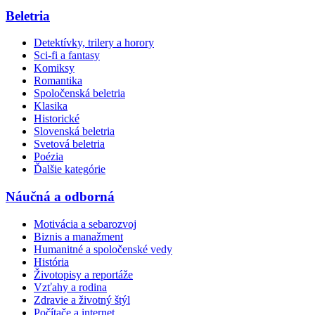
Beletria
Detektívky, trilery a horory
Sci-fi a fantasy
Komiksy
Romantika
Spoločenská beletria
Klasika
Historické
Slovenská beletria
Svetová beletria
Poézia
Ďalšie kategórie
Náučná a odborná
Motivácia a sebarozvoj
Biznis a manažment
Humanitné a spoločenské vedy
História
Životopisy a reportáže
Vzťahy a rodina
Zdravie a životný štýl
Počítače a internet