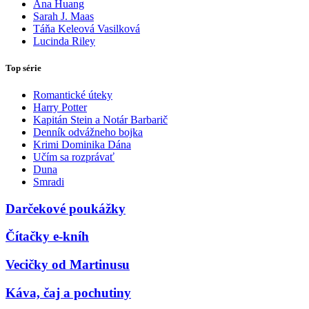
Ana Huang
Sarah J. Maas
Táňa Keleová Vasilková
Lucinda Riley
Top série
Romantické úteky
Harry Potter
Kapitán Stein a Notár Barbarič
Denník odvážneho bojka
Krimi Dominika Dána
Učím sa rozprávať
Duna
Smradi
Darčekové poukážky
Čítačky e-kníh
Vecičky od Martinusu
Káva, čaj a pochutiny