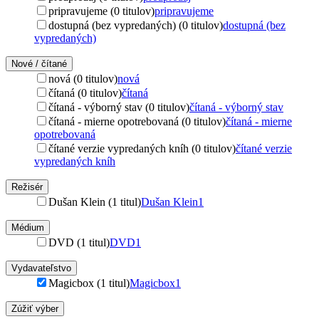
pripravujeme (0 titulov)
pripravujeme
dostupná (bez vypredaných) (0 titulov)
dostupná (bez
vypredaných)
Nové / čítané
nová (0 titulov)
nová
čítaná (0 titulov)
čítaná
čítaná - výborný stav (0 titulov)
čítaná - výborný stav
čítaná - mierne opotrebovaná (0 titulov)
čítaná - mierne
opotrebovaná
čítané verzie vypredaných kníh (0 titulov)
čítané verzie
vypredaných kníh
Režisér
Dušan Klein (1 titul)
Dušan Klein
1
Médium
DVD (1 titul)
DVD
1
Vydavateľstvo
Magicbox (1 titul)
Magicbox
1
Zúžiť výber