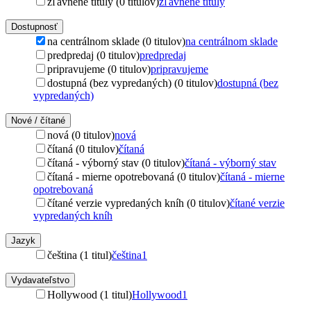
zľavnené tituly (0 titulov)
zľavnené tituly
Dostupnosť
na centrálnom sklade (0 titulov)
na centrálnom sklade
predpredaj (0 titulov)
predpredaj
pripravujeme (0 titulov)
pripravujeme
dostupná (bez vypredaných) (0 titulov)
dostupná (bez
vypredaných)
Nové / čítané
nová (0 titulov)
nová
čítaná (0 titulov)
čítaná
čítaná - výborný stav (0 titulov)
čítaná - výborný stav
čítaná - mierne opotrebovaná (0 titulov)
čítaná - mierne
opotrebovaná
čítané verzie vypredaných kníh (0 titulov)
čítané verzie
vypredaných kníh
Jazyk
čeština (1 titul)
čeština
1
Vydavateľstvo
Hollywood (1 titul)
Hollywood
1