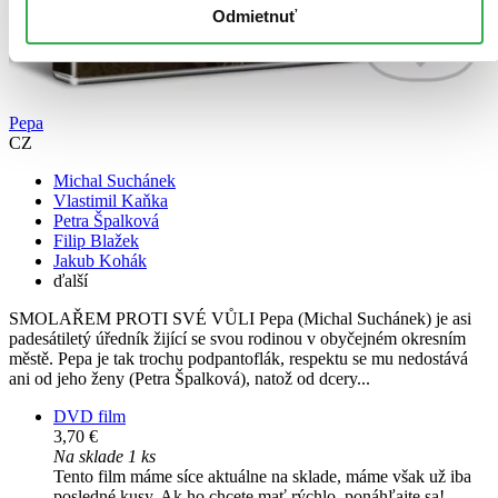
Odmietnuť
Pepa
CZ
Michal Suchánek
Vlastimil Kaňka
Petra Špalková
Filip Blažek
Jakub Kohák
ďalší
SMOLAŘEM PROTI SVÉ VŮLI Pepa (Michal Suchánek) je asi
padesátiletý úředník žijící se svou rodinou v obyčejném okresním
městě. Pepa je tak trochu podpantoflák, respektu se mu nedostává
ani od jeho ženy (Petra Špalková), natož od dcery...
DVD film
3,70 €
Na sklade 1 ks
Tento film máme síce aktuálne na sklade, máme však už iba
posledné kusy. Ak ho chcete mať rýchlo, ponáhľajte sa!