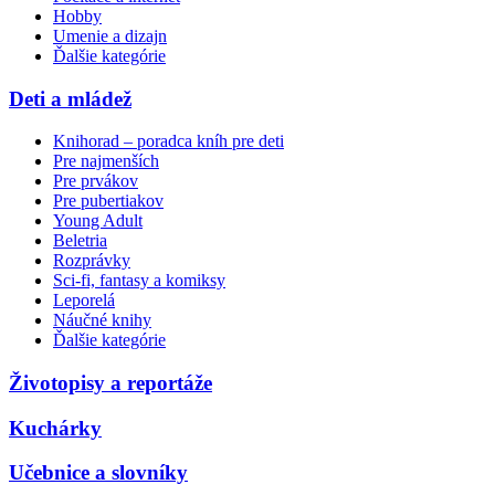
Hobby
Umenie a dizajn
Ďalšie kategórie
Deti a mládež
Knihorad – poradca kníh pre deti
Pre najmenších
Pre prvákov
Pre pubertiakov
Young Adult
Beletria
Rozprávky
Sci-fi, fantasy a komiksy
Leporelá
Náučné knihy
Ďalšie kategórie
Životopisy a reportáže
Kuchárky
Učebnice a slovníky