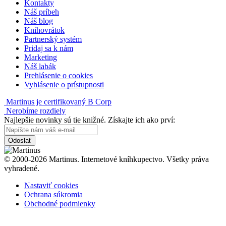
Kontakty
Náš príbeh
Náš blog
Knihovrátok
Partnerský systém
Pridaj sa k nám
Marketing
Náš labák
Prehlásenie o cookies
Vyhlásenie o prístupnosti
Martinus je certifikovaný B Corp
Nerobíme rozdiely
Najlepšie novinky sú tie knižné. Získajte ich ako prví:
Odoslať
© 2000-2026 Martinus. Internetové kníhkupectvo. Všetky práva
vyhradené.
Nastaviť cookies
Ochrana súkromia
Obchodné podmienky