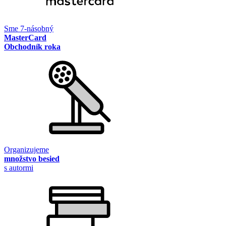
Sme 7-násobný
MasterCard
Obchodník roka
Organizujeme
množstvo besied
s autormi