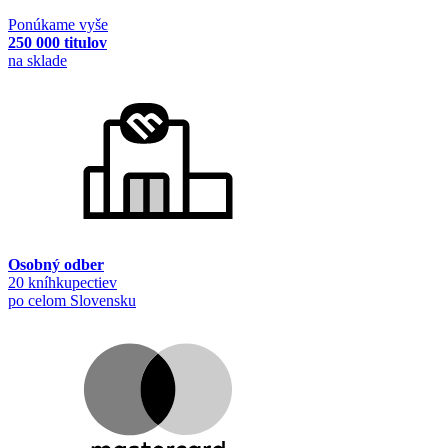
Ponúkame vyše
250 000 titulov
na sklade
Osobný odber
20 kníhkupectiev
po celom Slovensku