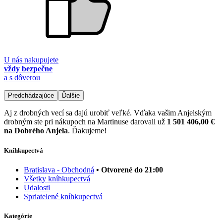
U nás nakupujete
vždy bezpečne
a s dôverou
Predchádzajúce
Ďalšie
Aj z drobných vecí sa dajú urobiť veľké. Vďaka vašim Anjelským
drobným ste pri nákupoch na Martinuse darovali už
1 501 406,00 €
na Dobrého Anjela
. Ďakujeme!
Kníhkupectvá
Bratislava - Obchodná
• Otvorené do 21:00
Všetky kníhkupectvá
Udalosti
Spriatelené kníhkupectvá
Kategórie