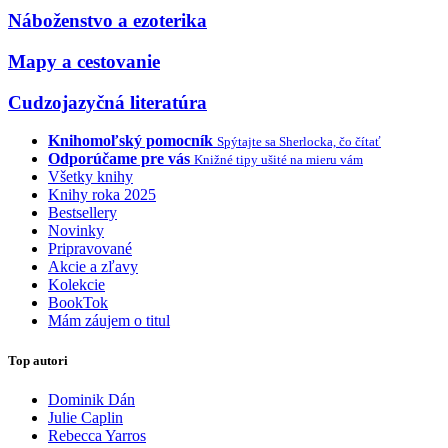
Náboženstvo a ezoterika
Mapy a cestovanie
Cudzojazyčná literatúra
Knihomoľský pomocník
Spýtajte sa Sherlocka, čo čítať
Odporúčame pre vás
Knižné tipy ušité na mieru vám
Všetky knihy
Knihy roka 2025
Bestsellery
Novinky
Pripravované
Akcie a zľavy
Kolekcie
BookTok
Mám záujem o titul
Top autori
Dominik Dán
Julie Caplin
Rebecca Yarros