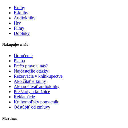
Knihy
E-knihy
Audioknihy
Hry
Filmy
Doplnky
Nakupujte u nás
Doručenie
Platba
Prečo práve u nás?
Najčastejšie otázky
Rezervácia v kníhkupectve
Ako čítať e-knihy
Ako počúvať audioknihy
Pre školy a knižnice
Reklamácie
Knihomoľský pomocník
Odstúpiť od zmluvy
Martinus