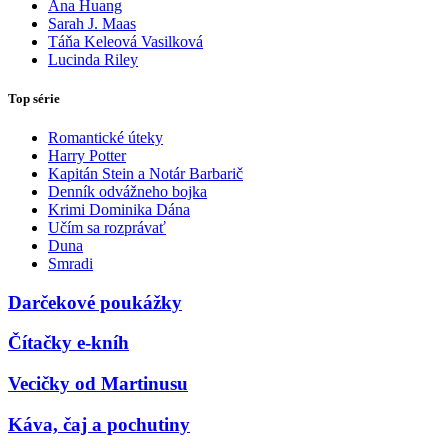
Ana Huang
Sarah J. Maas
Táňa Keleová Vasilková
Lucinda Riley
Top série
Romantické úteky
Harry Potter
Kapitán Stein a Notár Barbarič
Denník odvážneho bojka
Krimi Dominika Dána
Učím sa rozprávať
Duna
Smradi
Darčekové poukážky
Čítačky e-kníh
Vecičky od Martinusu
Káva, čaj a pochutiny