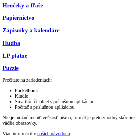
Hrnčeky a fľaše
Papiernictvo
Zápisníky a kalendáre
Hudba
LP platne
Puzzle
Prečítate na zariadeniach:
Pocketbook
Kindle
Smartfón či tablet s príslušnou aplikáciou
Počítač s príslušnou aplikáciou
Nie je možné meniť veľkosť písma, formát je preto vhodný skôr pre
väčšie obrazovky.
Viac informácií v
našich návodoch