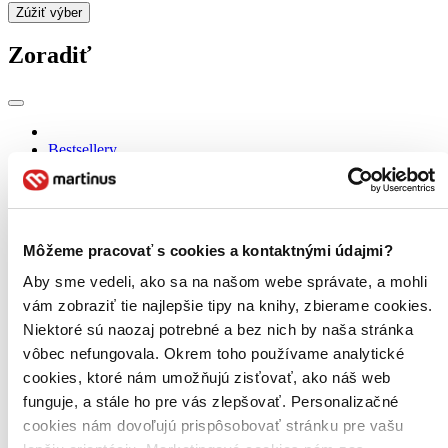
Zúžiť výber
Zoradiť
Bestsellery
Top hodnotené
Novinky
Najdrahšie
Najlacnejšie
Najvyššia zľava
Môžeme pracovať s cookies a kontaktnými údajmi?
Aby sme vedeli, ako sa na našom webe správate, a mohli
Použité filtre
vám zobraziť tie najlepšie tipy na knihy, zbierame cookies.
Zrušiť filtre
na sklade
Niektoré sú naozaj potrebné a bez nich by naša stránka
vôbec nefungovala. Okrem toho používame analytické
cookies, ktoré nám umožňujú zisťovať, ako náš web
funguje, a stále ho pre vás zlepšovať. Personalizačné
cookies nám dovoľujú prispôsobovať stránku pre vašu