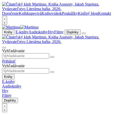
Doručenie
Kníhkupectvá
Knihovrátok
Poukážky
Knižný blog
Kontakt
E-knihy
Audioknihy
Hry
Filmy
Knihy
Doplnky
Vyhľadávanie
Prihlásiť
Vyhľadávanie
Knihy
E-knihy
Audioknihy
Hry
Filmy
Doplnky