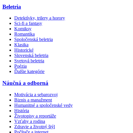
Beletria
Detektívky, trilery a horory
Sci-fi a fantasy
Komiksy
Romantika
Spoločenská beletria
Klasika
Historické
Slovenská beletria
Svetová beletria
Poézia
Ďalšie kategórie
Náučná a odborná
Motivácia a sebarozvoj
Biznis a manažment
Humanitné a spoločenské vedy
História
Životopisy a reportáže
Vzťahy a rodina
Zdravie a životný štýl
Počítače a internet