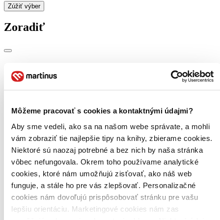
Zúžiť výber
Zoradiť
Bestsellery
Top hodnotené
Novinky
Najdrahšie
Najlacnejšie
Môžeme pracovať s cookies a kontaktnými údajmi?
Najvyššia zľava
Aby sme vedeli, ako sa na našom webe správate, a mohli
vám zobraziť tie najlepšie tipy na knihy, zbierame cookies.
Použité filtre
Niektoré sú naozaj potrebné a bez nich by naša stránka
Zrušiť filtre
Vydavateľstvo Hollywood
vôbec nefungovala. Okrem toho používame analytické
cookies, ktoré nám umožňujú zisťovať, ako náš web
funguje, a stále ho pre vás zlepšovať. Personalizačné
cookies nám dovoľujú prispôsobovať stránku pre vašu
lepšiu orientáciu. Marketingové cookies nám zas