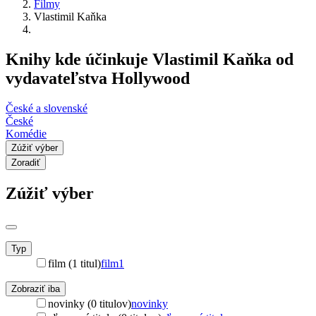
Filmy
Vlastimil Kaňka
Knihy kde účinkuje Vlastimil Kaňka od
vydavateľstva Hollywood
České a slovenské
České
Komédie
Zúžiť výber
Zoradiť
Zúžiť výber
Typ
film (1 titul)
film
1
Zobraziť iba
novinky (0 titulov)
novinky