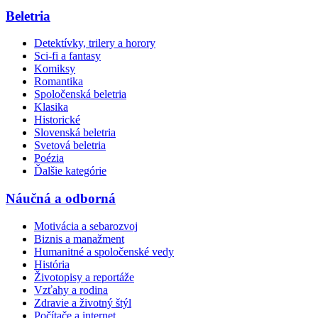
Beletria
Detektívky, trilery a horory
Sci-fi a fantasy
Komiksy
Romantika
Spoločenská beletria
Klasika
Historické
Slovenská beletria
Svetová beletria
Poézia
Ďalšie kategórie
Náučná a odborná
Motivácia a sebarozvoj
Biznis a manažment
Humanitné a spoločenské vedy
História
Životopisy a reportáže
Vzťahy a rodina
Zdravie a životný štýl
Počítače a internet