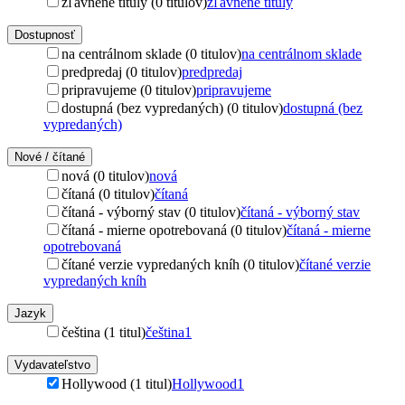
zľavnené tituly (0 titulov)
zľavnené tituly
Dostupnosť
na centrálnom sklade (0 titulov)
na centrálnom sklade
predpredaj (0 titulov)
predpredaj
pripravujeme (0 titulov)
pripravujeme
dostupná (bez vypredaných) (0 titulov)
dostupná (bez
vypredaných)
Nové / čítané
nová (0 titulov)
nová
čítaná (0 titulov)
čítaná
čítaná - výborný stav (0 titulov)
čítaná - výborný stav
čítaná - mierne opotrebovaná (0 titulov)
čítaná - mierne
opotrebovaná
čítané verzie vypredaných kníh (0 titulov)
čítané verzie
vypredaných kníh
Jazyk
čeština (1 titul)
čeština
1
Vydavateľstvo
Hollywood (1 titul)
Hollywood
1