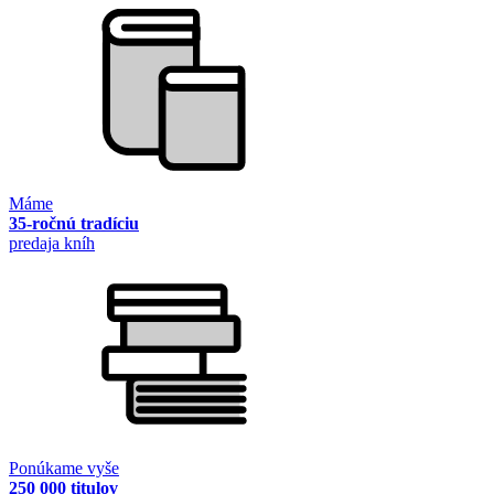
Máme
35-ročnú tradíciu
predaja kníh
Ponúkame vyše
250 000 titulov