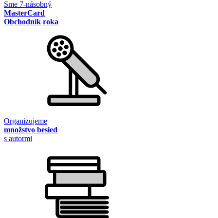
Sme 7-násobný
MasterCard
Obchodník roka
Organizujeme
množstvo besied
s autormi