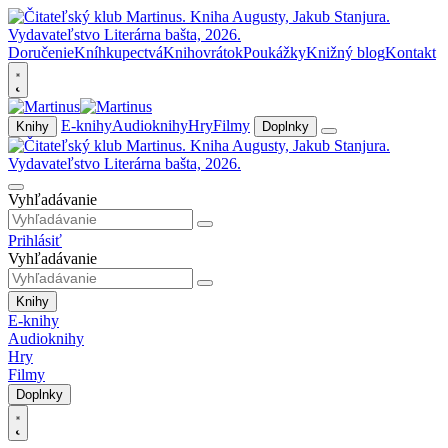
Doručenie
Kníhkupectvá
Knihovrátok
Poukážky
Knižný blog
Kontakt
E-knihy
Audioknihy
Hry
Filmy
Knihy
Doplnky
Vyhľadávanie
Prihlásiť
Vyhľadávanie
Knihy
E-knihy
Audioknihy
Hry
Filmy
Doplnky