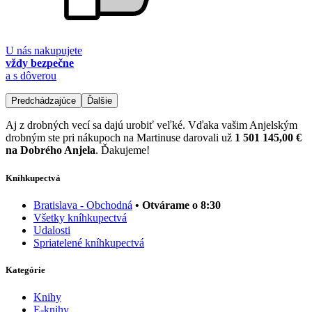
U nás nakupujete
vždy bezpečne
a s dôverou
Predchádzajúce
Ďalšie
Aj z drobných vecí sa dajú urobiť veľké. Vďaka vašim Anjelským
drobným ste pri nákupoch na Martinuse darovali už
1 501 145,00 €
na Dobrého Anjela
. Ďakujeme!
Kníhkupectvá
Bratislava - Obchodná
• Otvárame o 8:30
Všetky kníhkupectvá
Udalosti
Spriatelené kníhkupectvá
Kategórie
Knihy
E-knihy