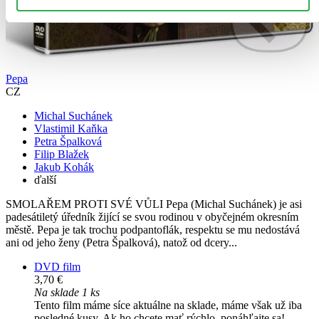
Pepa
CZ
Michal Suchánek
Vlastimil Kaňka
Petra Špalková
Filip Blažek
Jakub Kohák
ďalší
SMOLAŘEM PROTI SVÉ VŮLI Pepa (Michal Suchánek) je asi
padesátiletý úředník žijící se svou rodinou v obyčejném okresním
městě. Pepa je tak trochu podpantoflák, respektu se mu nedostává
ani od jeho ženy (Petra Špalková), natož od dcery...
DVD film
3,70 €
Na sklade 1 ks
Tento film máme síce aktuálne na sklade, máme však už iba
posledné kusy. Ak ho chcete mať rýchlo, ponáhľajte sa!