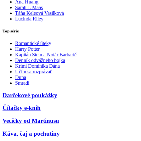
Ana Huang
Sarah J. Maas
Táňa Keleová Vasilková
Lucinda Riley
Top série
Romantické úteky
Harry Potter
Kapitán Stein a Notár Barbarič
Denník odvážneho bojka
Krimi Dominika Dána
Učím sa rozprávať
Duna
Smradi
Darčekové poukážky
Čítačky e-kníh
Vecičky od Martinusu
Káva, čaj a pochutiny