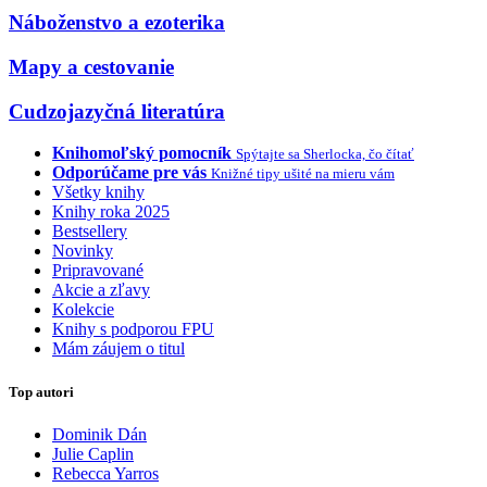
Náboženstvo a ezoterika
Mapy a cestovanie
Cudzojazyčná literatúra
Knihomoľský pomocník
Spýtajte sa Sherlocka, čo čítať
Odporúčame pre vás
Knižné tipy ušité na mieru vám
Všetky knihy
Knihy roka 2025
Bestsellery
Novinky
Pripravované
Akcie a zľavy
Kolekcie
Knihy s podporou FPU
Mám záujem o titul
Top autori
Dominik Dán
Julie Caplin
Rebecca Yarros