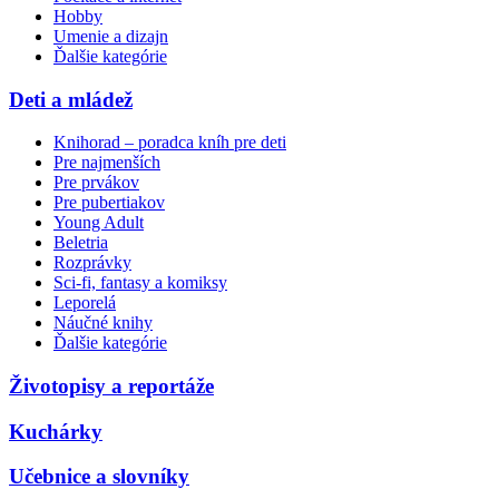
Hobby
Umenie a dizajn
Ďalšie kategórie
Deti a mládež
Knihorad – poradca kníh pre deti
Pre najmenších
Pre prvákov
Pre pubertiakov
Young Adult
Beletria
Rozprávky
Sci-fi, fantasy a komiksy
Leporelá
Náučné knihy
Ďalšie kategórie
Životopisy a reportáže
Kuchárky
Učebnice a slovníky