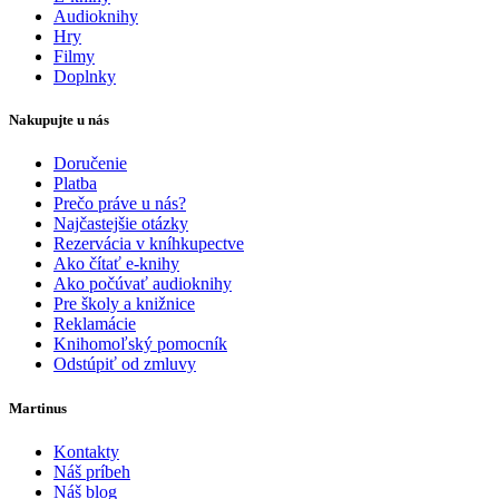
Audioknihy
Hry
Filmy
Doplnky
Nakupujte u nás
Doručenie
Platba
Prečo práve u nás?
Najčastejšie otázky
Rezervácia v kníhkupectve
Ako čítať e-knihy
Ako počúvať audioknihy
Pre školy a knižnice
Reklamácie
Knihomoľský pomocník
Odstúpiť od zmluvy
Martinus
Kontakty
Náš príbeh
Náš blog