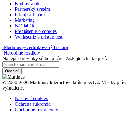
Knihovrátok
Partnerský systém
Pridaj sa k nám
Marketing
Náš labák
Prehlásenie o cookies
Vyhlásenie o prístupnosti
Martinus je certifikovaný B Corp
Nerobíme rozdiely
Najlepšie novinky sú tie knižné. Získajte ich ako prví:
Odoslať
© 2000-2026 Martinus. Internetové kníhkupectvo. Všetky práva
vyhradené.
Nastaviť cookies
Ochrana súkromia
Obchodné podmienky