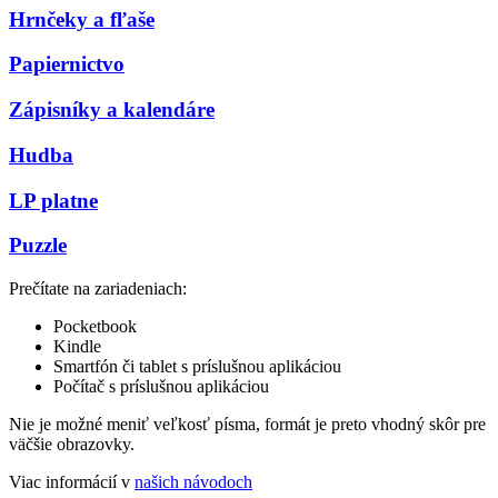
Hrnčeky a fľaše
Papiernictvo
Zápisníky a kalendáre
Hudba
LP platne
Puzzle
Prečítate na zariadeniach:
Pocketbook
Kindle
Smartfón či tablet s príslušnou aplikáciou
Počítač s príslušnou aplikáciou
Nie je možné meniť veľkosť písma, formát je preto vhodný skôr pre
väčšie obrazovky.
Viac informácií v
našich návodoch