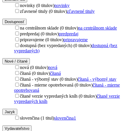
novinky (0 titulov)
novinky
zľavnené tituly (0 titulov)
zľavnené tituly
Dostupnosť
na centrálnom sklade (0 titulov)
na centrálnom sklade
predpredaj (0 titulov)
predpredaj
pripravujeme (0 titulov)
pripravujeme
dostupná (bez vypredaných) (0 titulov)
dostupná (bez
vypredaných)
Nové / čítané
nová (0 titulov)
nová
čítaná (0 titulov)
čítaná
čítaná - výborný stav (0 titulov)
čítaná - výborný stav
čítaná - mierne opotrebovaná (0 titulov)
čítaná - mierne
opotrebovaná
čítané verzie vypredaných kníh (0 titulov)
čítané verzie
vypredaných kníh
Jazyk
slovenčina (1 titul)
slovenčina
1
Vydavateľstvo