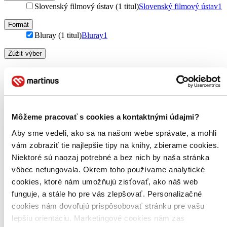
Slovenský filmový ústav (1 titul)
Slovenský filmový ústav
1
Formát
Bluray (1 titul)
Bluray
1
Zúžiť výber
Zoradiť
Môžeme pracovať s cookies a kontaktnými údajmi?
Bestsellery
Top hodnotené
Aby sme vedeli, ako sa na našom webe správate, a mohli
Novinky
vám zobraziť tie najlepšie tipy na knihy, zbierame cookies.
Najdrahšie
Niektoré sú naozaj potrebné a bez nich by naša stránka
Najlacnejšie
Najvyššia zľava
vôbec nefungovala. Okrem toho používame analytické
cookies, ktoré nám umožňujú zisťovať, ako náš web
funguje, a stále ho pre vás zlepšovať. Personalizačné
Použité filtre
Zrušiť filtre
cookies nám dovoľujú prispôsobovať stránku pre vašu
Vo formáte blu-ray
lepšiu orientáciu. Marketingové cookies nám zas