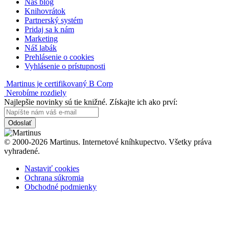
Náš blog
Knihovrátok
Partnerský systém
Pridaj sa k nám
Marketing
Náš labák
Prehlásenie o cookies
Vyhlásenie o prístupnosti
Martinus je certifikovaný B Corp
Nerobíme rozdiely
Najlepšie novinky sú tie knižné. Získajte ich ako prví:
Odoslať
© 2000-2026 Martinus. Internetové kníhkupectvo. Všetky práva
vyhradené.
Nastaviť cookies
Ochrana súkromia
Obchodné podmienky