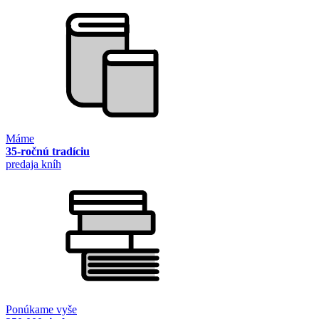
Máme
35-ročnú tradíciu
predaja kníh
Ponúkame vyše