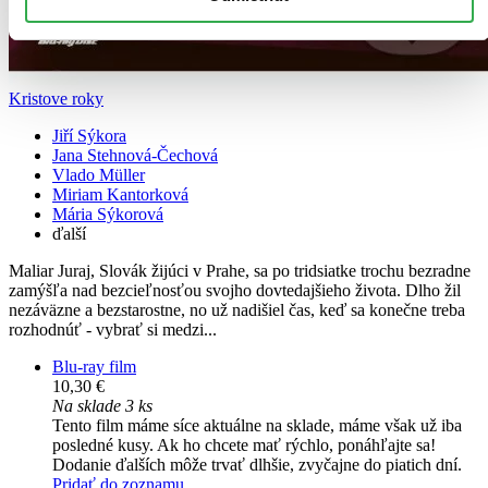
Kristove roky
Jiří Sýkora
Jana Stehnová-Čechová
Vlado Müller
Miriam Kantorková
Mária Sýkorová
ďalší
Maliar Juraj, Slovák žijúci v Prahe, sa po tridsiatke trochu bezradne
zamýšľa nad bezcieľnosťou svojho dovtedajšieho života. Dlho žil
nezáväzne a bezstarostne, no už nadišiel čas, keď sa konečne treba
rozhodnúť - vybrať si medzi...
Blu-ray film
10,30 €
Na sklade 3 ks
Tento film máme síce aktuálne na sklade, máme však už iba
posledné kusy. Ak ho chcete mať rýchlo, ponáhľajte sa!
Dodanie ďalších môže trvať dlhšie, zvyčajne do piatich dní.
Pridať do zoznamu