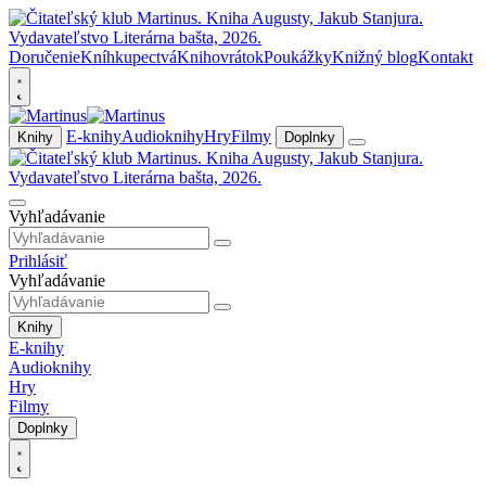
Doručenie
Kníhkupectvá
Knihovrátok
Poukážky
Knižný blog
Kontakt
E-knihy
Audioknihy
Hry
Filmy
Knihy
Doplnky
Vyhľadávanie
Prihlásiť
Vyhľadávanie
Knihy
E-knihy
Audioknihy
Hry
Filmy
Doplnky