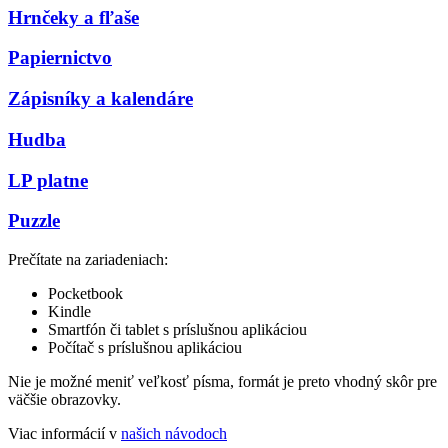
Hrnčeky a fľaše
Papiernictvo
Zápisníky a kalendáre
Hudba
LP platne
Puzzle
Prečítate na zariadeniach:
Pocketbook
Kindle
Smartfón či tablet s príslušnou aplikáciou
Počítač s príslušnou aplikáciou
Nie je možné meniť veľkosť písma, formát je preto vhodný skôr pre
väčšie obrazovky.
Viac informácií v
našich návodoch