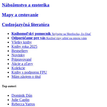
Náboženstvo a ezoterika
Mapy a cestovanie
Cudzojazyčná literatúra
Knihomoľský pomocník
Spýtajte sa Sherlocka, čo čítať
Odporúčame pre vás
Knižné tipy ušité na mieru vám
Všetky knihy
Knihy roka 2025
Bestsellery
Novinky
Pripravované
Akcie a zľavy
Kolekcie
Knihy s podporou FPU
Mám záujem o titul
Top autori
Dominik Dán
Julie Caplin
Rebecca Yarros