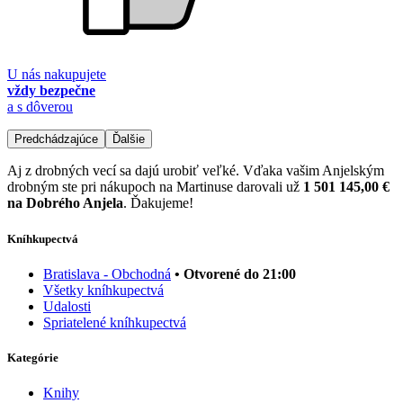
U nás nakupujete
vždy bezpečne
a s dôverou
Predchádzajúce
Ďalšie
Aj z drobných vecí sa dajú urobiť veľké. Vďaka vašim Anjelským
drobným ste pri nákupoch na Martinuse darovali už
1 501 145,00 €
na Dobrého Anjela
. Ďakujeme!
Kníhkupectvá
Bratislava - Obchodná
• Otvorené do 21:00
Všetky kníhkupectvá
Udalosti
Spriatelené kníhkupectvá
Kategórie
Knihy