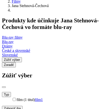
Filmy
Jana Stehnová-Čechová
Produkty kde účinkuje Jana Stehnová-
Čechová vo formáte blu-ray
Blu-ray filmy
Blu-ray
Drámy
České a slovenské
Slovenské
Zúžiť výber
Zoradiť
Zúžiť výber
Typ
film (1 titul)
film
1
Zobraziť iba