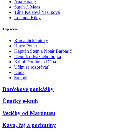
Ana Huang
Sarah J. Maas
Táňa Keleová Vasilková
Lucinda Riley
Top série
Romantické úteky
Harry Potter
Kapitán Stein a Notár Barbarič
Denník odvážneho bojka
Krimi Dominika Dána
Učím sa rozprávať
Duna
Smradi
Darčekové poukážky
Čítačky e-kníh
Vecičky od Martinusu
Káva, čaj a pochutiny