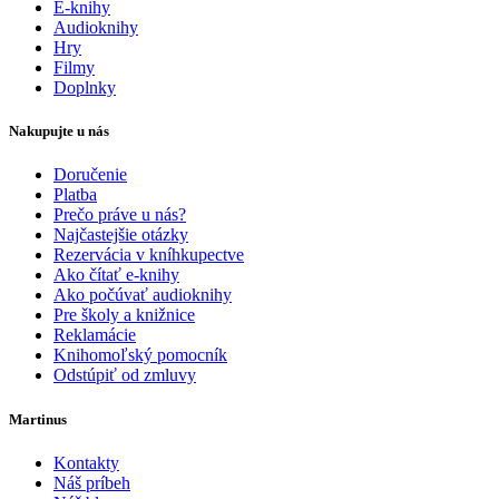
E-knihy
Audioknihy
Hry
Filmy
Doplnky
Nakupujte u nás
Doručenie
Platba
Prečo práve u nás?
Najčastejšie otázky
Rezervácia v kníhkupectve
Ako čítať e-knihy
Ako počúvať audioknihy
Pre školy a knižnice
Reklamácie
Knihomoľský pomocník
Odstúpiť od zmluvy
Martinus
Kontakty
Náš príbeh