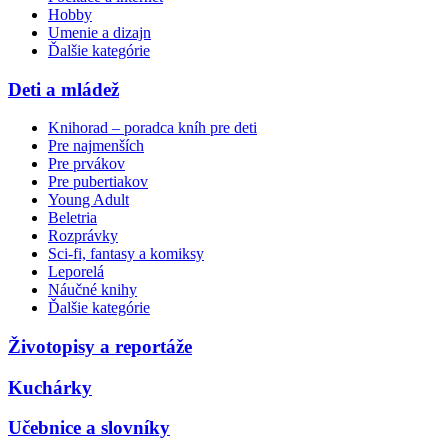
Hobby
Umenie a dizajn
Ďalšie kategórie
Deti a mládež
Knihorad – poradca kníh pre deti
Pre najmenších
Pre prvákov
Pre pubertiakov
Young Adult
Beletria
Rozprávky
Sci-fi, fantasy a komiksy
Leporelá
Náučné knihy
Ďalšie kategórie
Životopisy a reportáže
Kuchárky
Učebnice a slovníky