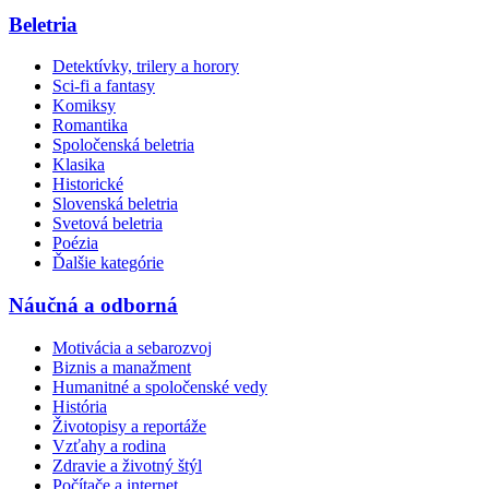
Beletria
Detektívky, trilery a horory
Sci-fi a fantasy
Komiksy
Romantika
Spoločenská beletria
Klasika
Historické
Slovenská beletria
Svetová beletria
Poézia
Ďalšie kategórie
Náučná a odborná
Motivácia a sebarozvoj
Biznis a manažment
Humanitné a spoločenské vedy
História
Životopisy a reportáže
Vzťahy a rodina
Zdravie a životný štýl
Počítače a internet