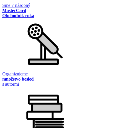
Sme 7-násobný
MasterCard
Obchodník roka
Organizujeme
množstvo besied
s autormi