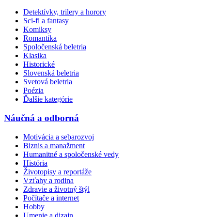
Detektívky, trilery a horory
Sci-fi a fantasy
Komiksy
Romantika
Spoločenská beletria
Klasika
Historické
Slovenská beletria
Svetová beletria
Poézia
Ďalšie kategórie
Náučná a odborná
Motivácia a sebarozvoj
Biznis a manažment
Humanitné a spoločenské vedy
História
Životopisy a reportáže
Vzťahy a rodina
Zdravie a životný štýl
Počítače a internet
Hobby
Umenie a dizajn