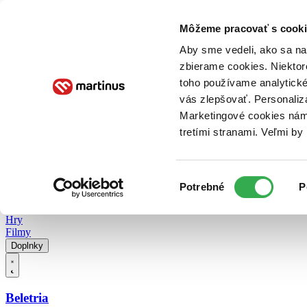
Doručenie
Kníhkupectvá
Knihovrátok
Poukážky
Knižný blog
Kontakt
Môžeme pracovať s cooki
Aby sme vedeli, ako sa na 
zbierame cookies. Niektor
E-knihy
Audioknihy
Hry
Filmy
Knihy
Doplnky
toho používame analytické
vás zlepšovať. Personaliz
Vyhľadávanie
Marketingové cookies nám 
tretími stranami. Veľmi b
Prihlásiť
Vyhľadávanie
Výber
Knihy
Potrebné
P
súhlasu
E-knihy
Audioknihy
Hry
Filmy
Doplnky
Beletria