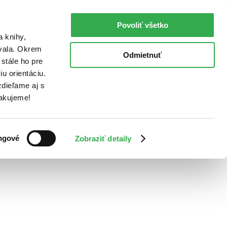
Povoliť všetko
a knihy,
ovala. Okrem
Odmietnuť
stále ho pre
u orientáciu.
dieľame aj s
Ďakujeme!
ngové
Zobraziť detaily