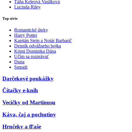
Táňa Keleová Vasilková
Lucinda Riley
Top série
Romantické úteky
Harry Potter
Kapitán Stein a Notár Barbarič
Denník odvážneho bojka
Krimi Dominika Dána
Učím sa rozprávať
Duna
Smradi
Darčekové poukážky
Čítačky e-kníh
Vecičky od Martinusu
Káva, čaj a pochutiny
Hrnčeky a fľaše