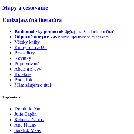
Mapy a cestovanie
Cudzojazyčná literatúra
Knihomoľský pomocník
Spýtajte sa Sherlocka, čo čítať
Odporúčame pre vás
Knižné tipy ušité na mieru vám
Všetky knihy
Knihy roka 2025
Bestsellery
Novinky
Pripravované
Akcie a zľavy
Kolekcie
BookTok
Mám záujem o titul
Top autori
Dominik Dán
Julie Caplin
Rebecca Yarros
Ana Huang
Sarah J. Maas