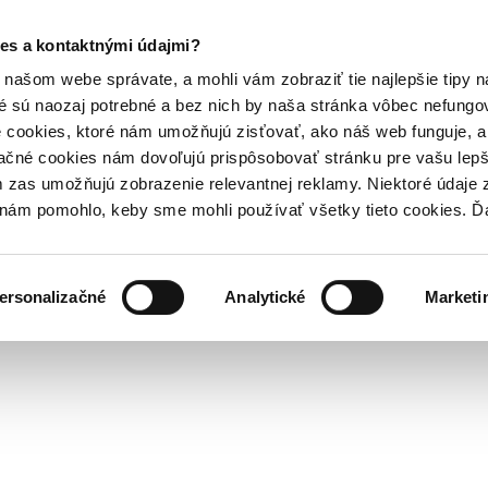
es a kontaktnými údajmi?
našom webe správate, a mohli vám zobraziť tie najlepšie tipy n
é sú naozaj potrebné a bez nich by naša stránka vôbec nefung
 cookies, ktoré nám umožňujú zisťovať, ako náš web funguje, a 
ačné cookies nám dovoľujú prispôsobovať stránku pre vašu lepši
zas umožňujú zobrazenie relevantnej reklamy. Niektoré údaje z
y nám pomohlo, keby sme mohli používať všetky tieto cookies. 
ersonalizačné
Analytické
Marketi