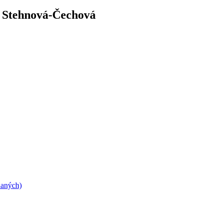
a Stehnová-Čechová
daných)