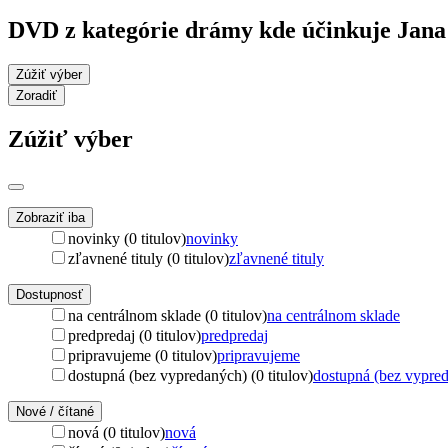
DVD z kategórie drámy kde účinkuje Jan
Zúžiť výber
Zoradiť
Zúžiť výber
Zobraziť iba
novinky (0 titulov)
novinky
zľavnené tituly (0 titulov)
zľavnené tituly
Dostupnosť
na centrálnom sklade (0 titulov)
na centrálnom sklade
predpredaj (0 titulov)
predpredaj
pripravujeme (0 titulov)
pripravujeme
dostupná (bez vypredaných) (0 titulov)
dostupná (bez vypre
Nové / čítané
nová (0 titulov)
nová