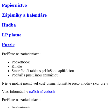
Papiernictvo
Zápisníky a kalendáre
Hudba
LP platne
Puzzle
Prečítate na zariadeniach:
Pocketbook
Kindle
Smartfón či tablet s príslušnou aplikáciou
Počítač s príslušnou aplikáciou
Nie je možné meniť veľkosť písma, formát je preto vhodný skôr pre 
Viac informácií v
našich návodoch
Prečítate na zariadeniach:
Pocketbook