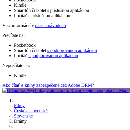
Kindle
Smartfón či tablet s príslušnou aplikáciou
Počítač s príslušnou aplikáciou
Viac informácií v
našich návodoch
Prečítate na:
Pocketbook
Smartfón či tablet
s podporovanou aplikáciou
Počítač
s podporovanou aplikáciou
Neprečítate na:
Kindle
Ako čítať e-knihy zabezpečené cez Adobe DRM?
Filmy
České a slovenské
Slovenské
Drámy