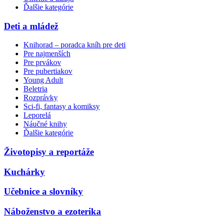
Ďalšie kategórie
Deti a mládež
Knihorad – poradca kníh pre deti
Pre najmenších
Pre prvákov
Pre pubertiakov
Young Adult
Beletria
Rozprávky
Sci-fi, fantasy a komiksy
Leporelá
Náučné knihy
Ďalšie kategórie
Životopisy a reportáže
Kuchárky
Učebnice a slovníky
Náboženstvo a ezoterika