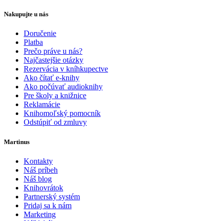
Nakupujte u nás
Doručenie
Platba
Prečo práve u nás?
Najčastejšie otázky
Rezervácia v kníhkupectve
Ako čítať e-knihy
Ako počúvať audioknihy
Pre školy a knižnice
Reklamácie
Knihomoľský pomocník
Odstúpiť od zmluvy
Martinus
Kontakty
Náš príbeh
Náš blog
Knihovrátok
Partnerský systém
Pridaj sa k nám
Marketing