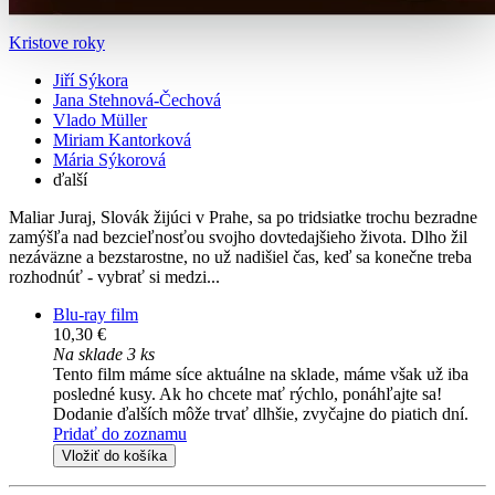
Kristove roky
Jiří Sýkora
Jana Stehnová-Čechová
Vlado Müller
Miriam Kantorková
Mária Sýkorová
ďalší
Maliar Juraj, Slovák žijúci v Prahe, sa po tridsiatke trochu bezradne
zamýšľa nad bezcieľnosťou svojho dovtedajšieho života. Dlho žil
nezáväzne a bezstarostne, no už nadišiel čas, keď sa konečne treba
rozhodnúť - vybrať si medzi...
Blu-ray film
10,30 €
Na sklade 3 ks
Tento film máme síce aktuálne na sklade, máme však už iba
posledné kusy. Ak ho chcete mať rýchlo, ponáhľajte sa!
Dodanie ďalších môže trvať dlhšie, zvyčajne do piatich dní.
Pridať do zoznamu
Vložiť do košíka