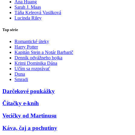
Ana Huang
Sarah J. Maas
Táňa Keleová Vasilková
Lucinda Riley
Top série
Romantické úteky
Harry Potter
Kapitán Stein a Notár Barbarič
Denník odvážneho bojka
Krimi Dominika Dána
Učím sa rozprávať
Duna
Smradi
Darčekové poukážky
Čítačky e-kníh
Vecičky od Martinusu
Káva, čaj a pochutiny