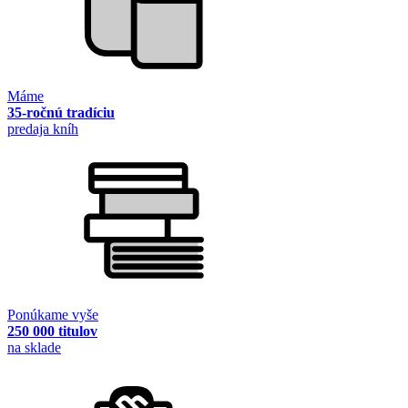
Máme
35-ročnú tradíciu
predaja kníh
Ponúkame vyše
250 000 titulov
na sklade