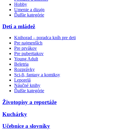
Hobby
Umenie a dizajn
Ďalšie kategórie
Deti a mládež
Knihorad – poradca kníh pre deti
Pre najmenších
Pre prvákov
Pre pubertiakov
Young Adult
Beletria
Rozprávky
Sci-fi, fantasy a komiksy
Leporelá
Náučné knihy
Ďalšie kategórie
Životopisy a reportáže
Kuchárky
Učebnice a slovníky