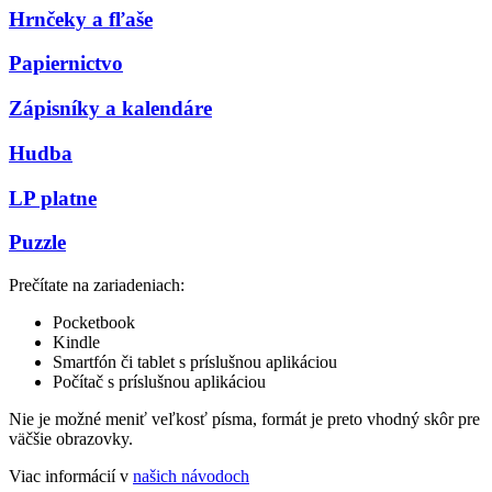
Hrnčeky a fľaše
Papiernictvo
Zápisníky a kalendáre
Hudba
LP platne
Puzzle
Prečítate na zariadeniach:
Pocketbook
Kindle
Smartfón či tablet s príslušnou aplikáciou
Počítač s príslušnou aplikáciou
Nie je možné meniť veľkosť písma, formát je preto vhodný skôr pre
väčšie obrazovky.
Viac informácií v
našich návodoch