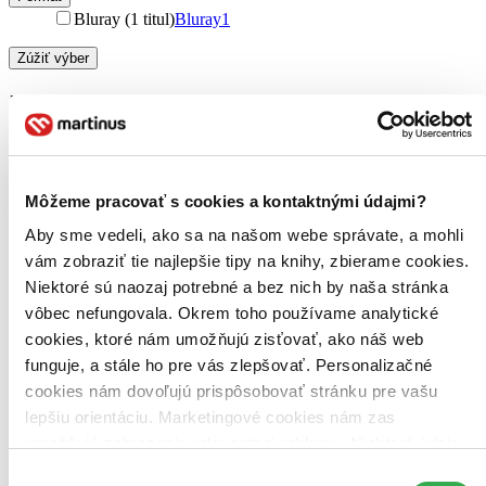
Bluray (1 titul)
Bluray
1
Zúžiť výber
Zoradiť
Môžeme pracovať s cookies a kontaktnými údajmi?
Bestsellery
Top hodnotené
Aby sme vedeli, ako sa na našom webe správate, a mohli
Novinky
vám zobraziť tie najlepšie tipy na knihy, zbierame cookies.
Najdrahšie
Najlacnejšie
Niektoré sú naozaj potrebné a bez nich by naša stránka
Najvyššia zľava
vôbec nefungovala. Okrem toho používame analytické
cookies, ktoré nám umožňujú zisťovať, ako náš web
Použité filtre
funguje, a stále ho pre vás zlepšovať. Personalizačné
Zrušiť filtre
cookies nám dovoľujú prispôsobovať stránku pre vašu
Účinkuje Jana Stehnová-Čechová
lepšiu orientáciu. Marketingové cookies nám zas
umožňujú zobrazenie relevantnej reklamy. Niektoré údaje
zdieľame aj s tretími stranami. Veľmi by nám pomohlo,
Výber