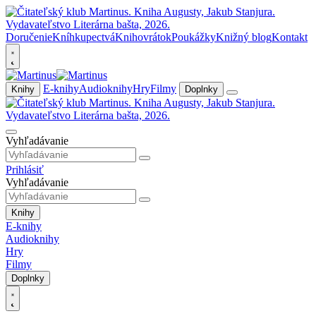
Doručenie
Kníhkupectvá
Knihovrátok
Poukážky
Knižný blog
Kontakt
E-knihy
Audioknihy
Hry
Filmy
Knihy
Doplnky
Vyhľadávanie
Prihlásiť
Vyhľadávanie
Knihy
E-knihy
Audioknihy
Hry
Filmy
Doplnky