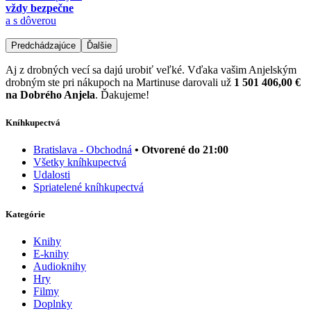
vždy bezpečne
a s dôverou
Predchádzajúce
Ďalšie
Aj z drobných vecí sa dajú urobiť veľké. Vďaka vašim Anjelským
drobným ste pri nákupoch na Martinuse darovali už
1 501 406,00 €
na Dobrého Anjela
. Ďakujeme!
Kníhkupectvá
Bratislava - Obchodná
• Otvorené do 21:00
Všetky kníhkupectvá
Udalosti
Spriatelené kníhkupectvá
Kategórie
Knihy
E-knihy
Audioknihy
Hry
Filmy
Doplnky