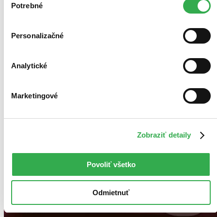
keby sme mohli používať všetky tieto cookies. Ďakujeme!
Potrebné
súhlasu
Personalizačné
Analytické
Marketingové
Zobraziť detaily
Povoliť všetko
Odmietnuť