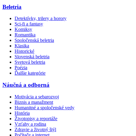
Beletria
Detektívky, trilery a horory
Sci-fi a fantasy
Komiksy
Romantika
Spoločenská beletria
Klasika
Historické
Slovenská beletria
Svetová beletria
Poézia
Ďalšie kategórie
Náučná a odborná
Motivácia a sebarozvoj
Biznis a manažment
Humanitné a spoločenské vedy
História
Životopisy a reportáže
Vzťahy a rodina
Zdravie a životný štýl
Počítače a internet