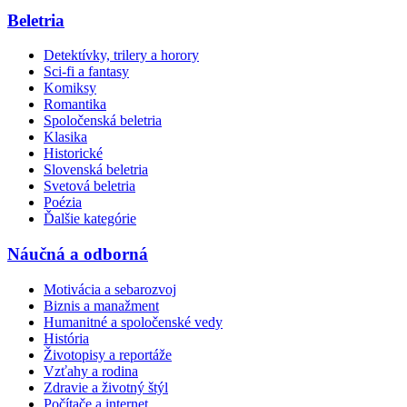
Beletria
Detektívky, trilery a horory
Sci-fi a fantasy
Komiksy
Romantika
Spoločenská beletria
Klasika
Historické
Slovenská beletria
Svetová beletria
Poézia
Ďalšie kategórie
Náučná a odborná
Motivácia a sebarozvoj
Biznis a manažment
Humanitné a spoločenské vedy
História
Životopisy a reportáže
Vzťahy a rodina
Zdravie a životný štýl
Počítače a internet