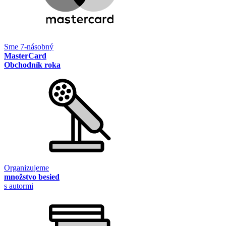
Sme 7-násobný
MasterCard
Obchodník roka
Organizujeme
množstvo besied
s autormi