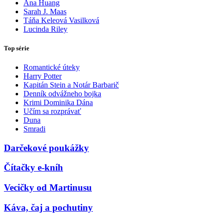
Ana Huang
Sarah J. Maas
Táňa Keleová Vasilková
Lucinda Riley
Top série
Romantické úteky
Harry Potter
Kapitán Stein a Notár Barbarič
Denník odvážneho bojka
Krimi Dominika Dána
Učím sa rozprávať
Duna
Smradi
Darčekové poukážky
Čítačky e-kníh
Vecičky od Martinusu
Káva, čaj a pochutiny