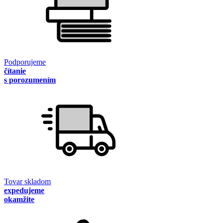
Podporujeme
čítanie
s porozumením
Tovar skladom
expedujeme
okamžite