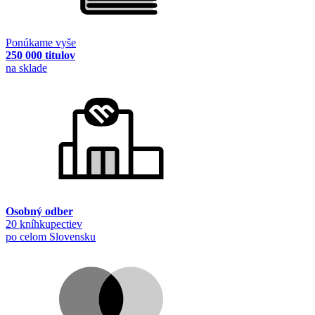
Ponúkame vyše
250 000 titulov
na sklade
Osobný odber
20 kníhkupectiev
po celom Slovensku