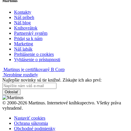
Martinus
Kontakty
Náš príbeh
Náš blog
Knihovrátok
Partnerský systém
Pridaj sa k nám
Marketing
Náš labák
Prehlásenie o cookies
Vyhlásenie o prístupnosti
Martinus je certifikovaný B Corp
Nerobíme rozdiely
Najlepšie novinky sú tie knižné. Získajte ich ako prví:
Odoslať
© 2000-2026 Martinus. Internetové kníhkupectvo. Všetky práva
vyhradené.
Nastaviť cookies
Ochrana súkromia
Obchodné podmienky