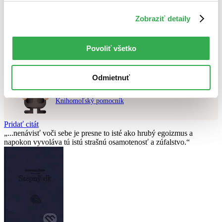
Použité filtre
Zobraziť detaily
Zrušiť filtre
čítané - mierne opotrebované
DVD
Nebol nájdený
žiadny titul
vyhovujúci zadaným podmienkam.
Skúste prosím zmeniť vyhľadávaný výraz.
Povoliť všetko
Odmietnuť
Chcete poradiť knihu?
Náš pomocník Sherlock vám ju s radosťou vypátra!
Knihomoľský pomocník
Pridať citát
...nenávisť voči sebe je presne to isté ako hrubý egoizmus a
napokon vyvoláva tú istú strašnú osamotenosť a zúfalstvo.