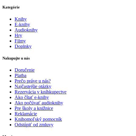
Kategórie
Knihy
E-knihy
Audioknihy
Hry
Filmy
Doplnky
Nakupujte u nás
Doručenie
Platba
Prečo práve u nás?
Najčastejšie otázky
Rezervácia v kníhkupectve
Ako čítať e-knihy
Ako počúvať audioknihy
Pre školy a knižnice
Reklamácie
Knihomoľský pomocník
Odstúpiť od zmluvy