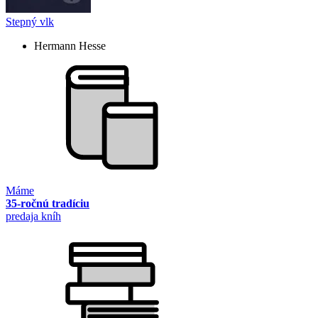
Stepný vlk
Hermann Hesse
Máme
35-ročnú tradíciu
predaja kníh