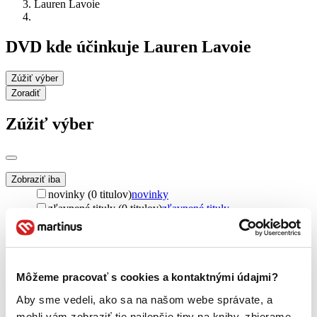
Lauren Lavoie
DVD kde účinkuje Lauren Lavoie
Zúžiť výber
Zoradiť
Zúžiť výber
Zobraziť iba
novinky (0 titulov)
novinky
zľavnené tituly (0 titulov)
zľavnené tituly
Dostupnosť
na centrálnom sklade (0 titulov)
na centrálnom sklade
predpredaj (0 titulov)
predpredaj
pripravujeme (0 titulov)
pripravujeme
Môžeme pracovať s cookies a kontaktnými údajmi?
dostupná (bez vypredaných) (0 titulov)
dostupná (bez
Aby sme vedeli, ako sa na našom webe správate, a
vypredaných)
mohli vám zobraziť tie najlepšie tipy na knihy, zbierame