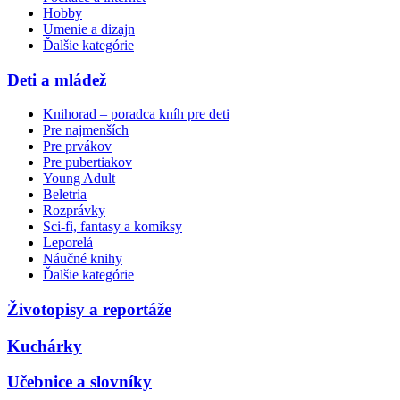
Hobby
Umenie a dizajn
Ďalšie kategórie
Deti a mládež
Knihorad – poradca kníh pre deti
Pre najmenších
Pre prvákov
Pre pubertiakov
Young Adult
Beletria
Rozprávky
Sci-fi, fantasy a komiksy
Leporelá
Náučné knihy
Ďalšie kategórie
Životopisy a reportáže
Kuchárky
Učebnice a slovníky