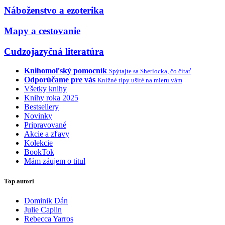
Náboženstvo a ezoterika
Mapy a cestovanie
Cudzojazyčná literatúra
Knihomoľský pomocník
Spýtajte sa Sherlocka, čo čítať
Odporúčame pre vás
Knižné tipy ušité na mieru vám
Všetky knihy
Knihy roka 2025
Bestsellery
Novinky
Pripravované
Akcie a zľavy
Kolekcie
BookTok
Mám záujem o titul
Top autori
Dominik Dán
Julie Caplin
Rebecca Yarros