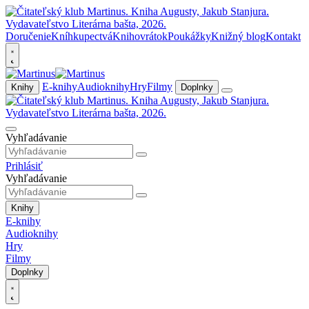
Doručenie
Kníhkupectvá
Knihovrátok
Poukážky
Knižný blog
Kontakt
E-knihy
Audioknihy
Hry
Filmy
Knihy
Doplnky
Vyhľadávanie
Prihlásiť
Vyhľadávanie
Knihy
E-knihy
Audioknihy
Hry
Filmy
Doplnky