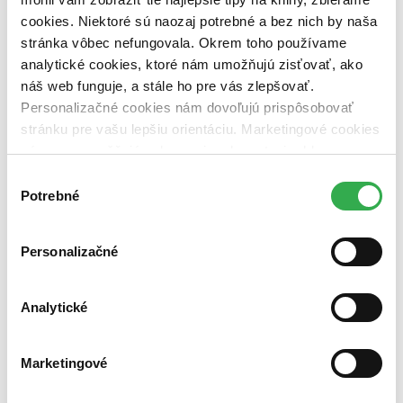
Nové / čítané
cookies. Niektoré sú naozaj potrebné a bez nich by naša
nová (0 titulov)
nová
stránka vôbec nefungovala. Okrem toho používame
čítaná (0 titulov)
čítaná
analytické cookies, ktoré nám umožňujú zisťovať, ako
čítaná - výborný stav (0 titulov)
čítaná - výborný stav
náš web funguje, a stále ho pre vás zlepšovať.
čítaná - mierne opotrebovaná (0 titulov)
čítaná - mierne
opotrebovaná
Personalizačné cookies nám dovoľujú prispôsobovať
čítané verzie vypredaných kníh (0 titulov)
čítané verzie
stránku pre vašu lepšiu orientáciu. Marketingové cookies
vypredaných kníh
nám zas umožňujú zobrazenie relevantnej reklamy.
Niektoré údaje zdieľame aj s tretími stranami. Veľmi by
Zúžiť výber
Výber
nám pomohlo, keby sme mohli používať všetky tieto
Potrebné
súhlasu
Zoradiť
cookies. Ďakujeme!
Personalizačné
Bestsellery
Analytické
Top hodnotené
Novinky
Najdrahšie
Najlacnejšie
Marketingové
Najvyššia zľava