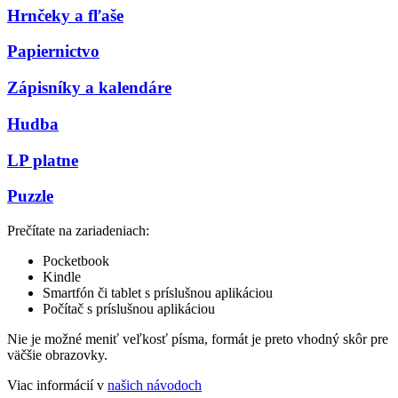
Hrnčeky a fľaše
Papiernictvo
Zápisníky a kalendáre
Hudba
LP platne
Puzzle
Prečítate na zariadeniach:
Pocketbook
Kindle
Smartfón či tablet s príslušnou aplikáciou
Počítač s príslušnou aplikáciou
Nie je možné meniť veľkosť písma, formát je preto vhodný skôr pre
väčšie obrazovky.
Viac informácií v
našich návodoch