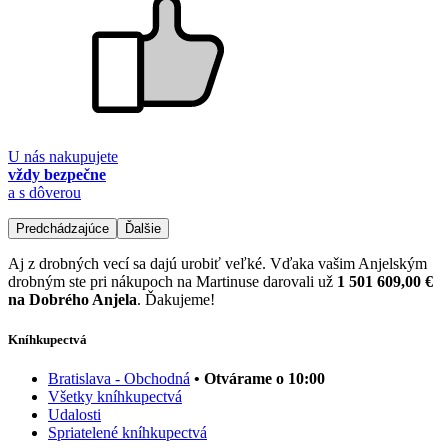
U nás nakupujete
vždy bezpečne
a s dôverou
Predchádzajúce
Ďalšie
Aj z drobných vecí sa dajú urobiť veľké. Vďaka vašim Anjelským
drobným ste pri nákupoch na Martinuse darovali už
1 501 609,00 €
na Dobrého Anjela
. Ďakujeme!
Kníhkupectvá
Bratislava - Obchodná
• Otvárame o 10:00
Všetky kníhkupectvá
Udalosti
Spriatelené kníhkupectvá