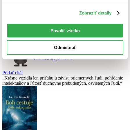
Použité filtre
Zrušiť filtre
Zobraziť detaily
čítané
DVD
Nebol nájdený
žiadny titul
vyhovujúci zadaným podmienkam.
Skúste prosím zmeniť vyhľadávaný výraz.
Povoliť všetko
Chcete poradiť knihu?
Odmietnuť
Náš pomocník Sherlock vám ju s radosťou vypátra!
Knihomoľský pomocník
Pridať citát
Krásne vozidlá len priťahujú závisť priemerných ľudí, pohŕdanie
intelektuálov a ľútosť duchovne prebudených, osvietených ľudí.