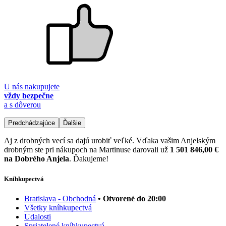
U nás nakupujete
vždy bezpečne
a s dôverou
Predchádzajúce
Ďalšie
Aj z drobných vecí sa dajú urobiť veľké. Vďaka vašim Anjelským
drobným ste pri nákupoch na Martinuse darovali už
1 501 846,00 €
na Dobrého Anjela
. Ďakujeme!
Kníhkupectvá
Bratislava - Obchodná
• Otvorené do 20:00
Všetky kníhkupectvá
Udalosti
Spriatelené kníhkupectvá