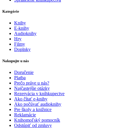
Kategórie
Knihy
E-knihy
Audioknihy
Hry
Filmy
Doplnky
Nakupujte u nás
Doručenie
Platba
Prečo práve u nás?
Najčastejšie otázky
Rezervácia v kníhkupectve
Ako čítať e-knihy
Ako počúvať audioknihy
Pre školy a knižnice
Reklamácie
Knihomoľský pomocník
Odstúpiť od zmluvy