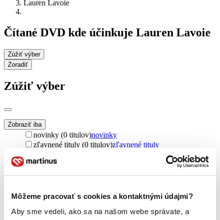
Lauren Lavoie
Čítané DVD kde účinkuje Lauren Lavoie
Zúžiť výber
Zoradiť
Zúžiť výber
Zobraziť iba
novinky (0 titulov)
novinky
zľavnené tituly (0 titulov)
zľavnené tituly
Dostupnosť
na centrálnom sklade (0 titulov)
na centrálnom sklade
predpredaj (0 titulov)
predpredaj
pripravujeme (0 titulov)
pripravujeme
Môžeme pracovať s cookies a kontaktnými údajmi?
dostupná (bez vypredaných) (0 titulov)
dostupná (bez
vypredaných)
Aby sme vedeli, ako sa na našom webe správate, a