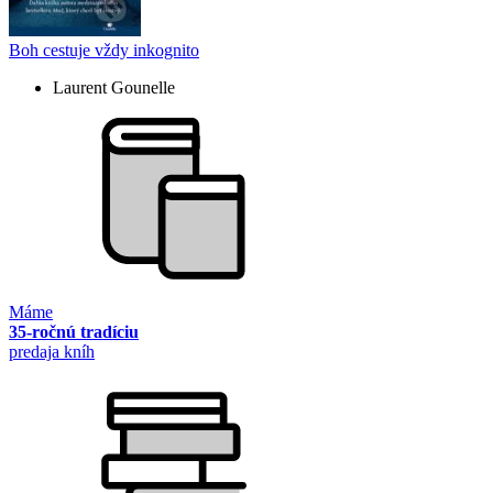
Boh cestuje vždy inkognito
Laurent Gounelle
Máme
35-ročnú tradíciu
predaja kníh