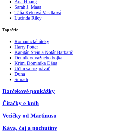
Ana Huang
Sarah J. Maas
Táňa Keleová Vasilková
Lucinda Riley
Top série
Romantické úteky
Harry Potter
Kapitán Stein a Notár Barbarič
Denník odvážneho bojka
Krimi Dominika Dána
Učím sa rozprávať
Duna
Smradi
Darčekové poukážky
Čítačky e-kníh
Vecičky od Martinusu
Káva, čaj a pochutiny