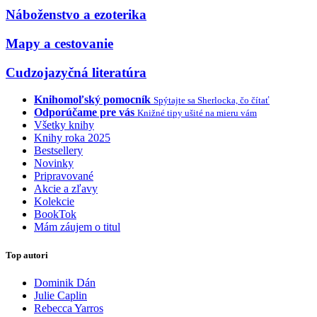
Náboženstvo a ezoterika
Mapy a cestovanie
Cudzojazyčná literatúra
Knihomoľský pomocník
Spýtajte sa Sherlocka, čo čítať
Odporúčame pre vás
Knižné tipy ušité na mieru vám
Všetky knihy
Knihy roka 2025
Bestsellery
Novinky
Pripravované
Akcie a zľavy
Kolekcie
BookTok
Mám záujem o titul
Top autori
Dominik Dán
Julie Caplin
Rebecca Yarros