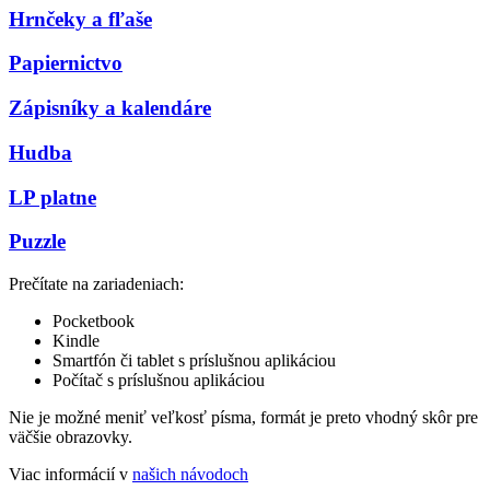
Hrnčeky a fľaše
Papiernictvo
Zápisníky a kalendáre
Hudba
LP platne
Puzzle
Prečítate na zariadeniach:
Pocketbook
Kindle
Smartfón či tablet s príslušnou aplikáciou
Počítač s príslušnou aplikáciou
Nie je možné meniť veľkosť písma, formát je preto vhodný skôr pre
väčšie obrazovky.
Viac informácií v
našich návodoch