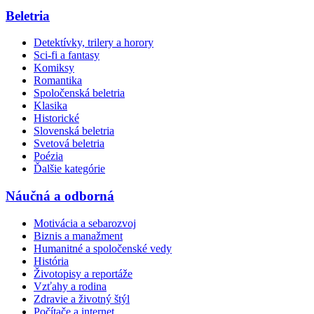
Beletria
Detektívky, trilery a horory
Sci-fi a fantasy
Komiksy
Romantika
Spoločenská beletria
Klasika
Historické
Slovenská beletria
Svetová beletria
Poézia
Ďalšie kategórie
Náučná a odborná
Motivácia a sebarozvoj
Biznis a manažment
Humanitné a spoločenské vedy
História
Životopisy a reportáže
Vzťahy a rodina
Zdravie a životný štýl
Počítače a internet