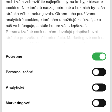
mohli vám zobraziť tie najlepšie tipy na knihy, zbierame
Nové / čítané
cookies. Niektoré sú naozaj potrebné a bez nich by naša
nová (0 titulov)
nová
stránka vôbec nefungovala. Okrem toho používame
čítaná (0 titulov)
čítaná
čítaná - výborný stav (0 titulov)
čítaná - výborný stav
analytické cookies, ktoré nám umožňujú zisťovať, ako
čítaná - mierne opotrebovaná (0 titulov)
čítaná - mierne
náš web funguje, a stále ho pre vás zlepšovať.
opotrebovaná
Personalizačné cookies nám dovoľujú prispôsobovať
čítané verzie vypredaných kníh (0 titulov)
čítané verzie
stránku pre vašu lepšiu orientáciu. Marketingové cookies
vypredaných kníh
nám zas umožňujú zobrazenie relevantnej reklamy.
Zúžiť výber
Niektoré údaje zdieľame aj s tretími stranami. Veľmi by
Výber
nám pomohlo, keby sme mohli používať všetky tieto
Potrebné
Zoradiť
súhlasu
cookies. Ďakujeme!
Personalizačné
Bestsellery
Top hodnotené
Analytické
Novinky
Najdrahšie
Najlacnejšie
Marketingové
Najvyššia zľava