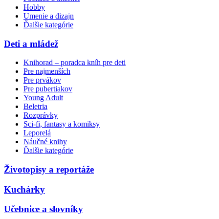
Hobby
Umenie a dizajn
Ďalšie kategórie
Deti a mládež
Knihorad – poradca kníh pre deti
Pre najmenších
Pre prvákov
Pre pubertiakov
Young Adult
Beletria
Rozprávky
Sci-fi, fantasy a komiksy
Leporelá
Náučné knihy
Ďalšie kategórie
Životopisy a reportáže
Kuchárky
Učebnice a slovníky