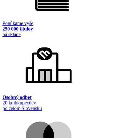
Ponúkame vyše
250 000 titulov
na sklade
Osobný odber
20 kníhkupectiev
po celom Slovensku