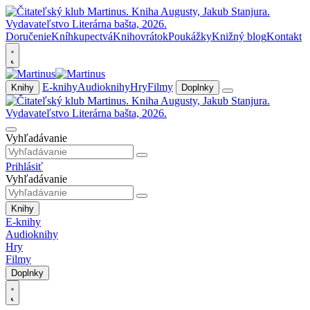
Doručenie
Kníhkupectvá
Knihovrátok
Poukážky
Knižný blog
Kontakt
E-knihy
Audioknihy
Hry
Filmy
Knihy
Doplnky
Vyhľadávanie
Prihlásiť
Vyhľadávanie
Knihy
E-knihy
Audioknihy
Hry
Filmy
Doplnky