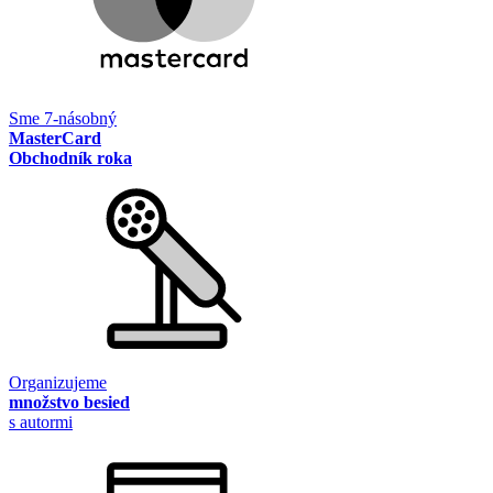
Sme 7-násobný
MasterCard
Obchodník roka
Organizujeme
množstvo besied
s autormi