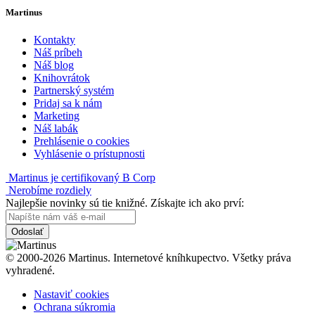
Martinus
Kontakty
Náš príbeh
Náš blog
Knihovrátok
Partnerský systém
Pridaj sa k nám
Marketing
Náš labák
Prehlásenie o cookies
Vyhlásenie o prístupnosti
Martinus je certifikovaný B Corp
Nerobíme rozdiely
Najlepšie novinky sú tie knižné. Získajte ich ako prví:
Odoslať
© 2000-2026 Martinus. Internetové kníhkupectvo. Všetky práva
vyhradené.
Nastaviť cookies
Ochrana súkromia