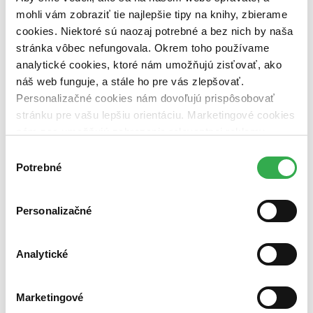
dostupná (bez vypredaných) (0 titulov)
dostupná (bez
mohli vám zobraziť tie najlepšie tipy na knihy, zbierame
vypredaných)
cookies. Niektoré sú naozaj potrebné a bez nich by naša
Nové / čítané
stránka vôbec nefungovala. Okrem toho používame
nová (0 titulov)
nová
analytické cookies, ktoré nám umožňujú zisťovať, ako
čítaná (0 titulov)
čítaná
náš web funguje, a stále ho pre vás zlepšovať.
čítaná - výborný stav (0 titulov)
čítaná - výborný stav
Personalizačné cookies nám dovoľujú prispôsobovať
čítaná - mierne opotrebovaná (0 titulov)
čítaná - mierne
opotrebovaná
stránku pre vašu lepšiu orientáciu. Marketingové cookies
čítané verzie vypredaných kníh (0 titulov)
čítané verzie
nám zas umožňujú zobrazenie relevantnej reklamy.
vypredaných kníh
Niektoré údaje zdieľame aj s tretími stranami. Veľmi by
Výber
Zúžiť výber
nám pomohlo, keby sme mohli používať všetky tieto
Potrebné
súhlasu
cookies. Ďakujeme!
Zoradiť
Personalizačné
Analytické
Bestsellery
Top hodnotené
Novinky
Marketingové
Najdrahšie
Najlacnejšie