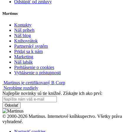
Odstúpiť od zmluvy
Martinus
Kontakty
Náš príbeh
Náš blog
Knihovrátok
Partnerský systém
Pridaj sa k nám
Marketing
Náš labák
Prehlásenie o cookies
Vyhlásenie o prístupnosti
Martinus je certifikovaný B Corp
Nerobíme rozdiely
Najlepšie novinky sú tie knižné. Získajte ich ako prví:
Odoslať
© 2000-2026 Martinus. Internetové kníhkupectvo. Všetky práva
vyhradené.
Nastaviť cookies