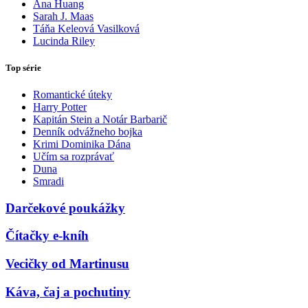
Ana Huang
Sarah J. Maas
Táňa Keleová Vasilková
Lucinda Riley
Top série
Romantické úteky
Harry Potter
Kapitán Stein a Notár Barbarič
Denník odvážneho bojka
Krimi Dominika Dána
Učím sa rozprávať
Duna
Smradi
Darčekové poukážky
Čítačky e-kníh
Vecičky od Martinusu
Káva, čaj a pochutiny