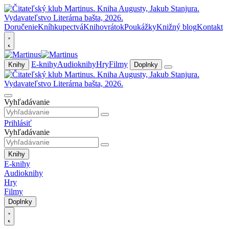
Doručenie
Kníhkupectvá
Knihovrátok
Poukážky
Knižný blog
Kontakt
E-knihy
Audioknihy
Hry
Filmy
Knihy
Doplnky
Vyhľadávanie
Prihlásiť
Vyhľadávanie
Knihy
E-knihy
Audioknihy
Hry
Filmy
Doplnky