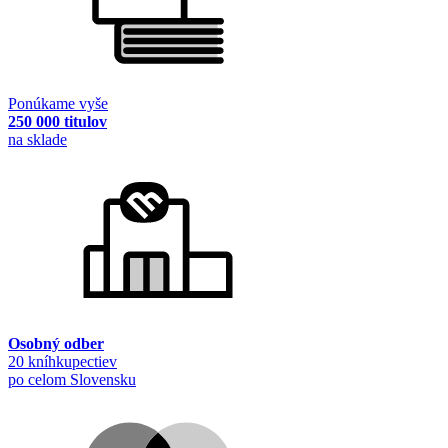
Ponúkame vyše
250 000 titulov
na sklade
Osobný odber
20 kníhkupectiev
po celom Slovensku