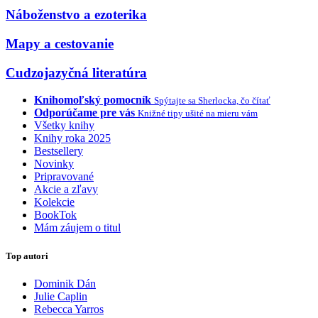
Náboženstvo a ezoterika
Mapy a cestovanie
Cudzojazyčná literatúra
Knihomoľský pomocník
Spýtajte sa Sherlocka, čo čítať
Odporúčame pre vás
Knižné tipy ušité na mieru vám
Všetky knihy
Knihy roka 2025
Bestsellery
Novinky
Pripravované
Akcie a zľavy
Kolekcie
BookTok
Mám záujem o titul
Top autori
Dominik Dán
Julie Caplin
Rebecca Yarros