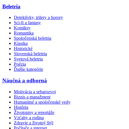
Beletria
Detektívky, trilery a horory
Sci-fi a fantasy
Komiksy
Romantika
Spoločenská beletria
Klasika
Historické
Slovenská beletria
Svetová beletria
Poézia
Ďalšie kategórie
Náučná a odborná
Motivácia a sebarozvoj
Biznis a manažment
Humanitné a spoločenské vedy
História
Životopisy a reportáže
Vzťahy a rodina
Zdravie a životný štýl
Počítače a internet