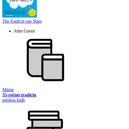
The Fault in our Stars
John Green
Máme
35-ročnú tradíciu
predaja kníh