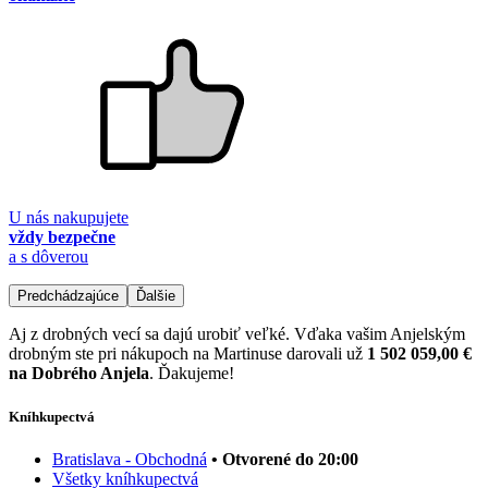
U nás nakupujete
vždy bezpečne
a s dôverou
Predchádzajúce
Ďalšie
Aj z drobných vecí sa dajú urobiť veľké. Vďaka vašim Anjelským
drobným ste pri nákupoch na Martinuse darovali už
1 502 059,00 €
na Dobrého Anjela
. Ďakujeme!
Kníhkupectvá
Bratislava - Obchodná
• Otvorené do 20:00
Všetky kníhkupectvá