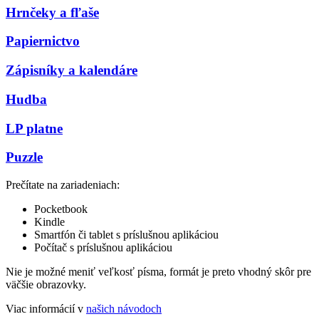
Hrnčeky a fľaše
Papiernictvo
Zápisníky a kalendáre
Hudba
LP platne
Puzzle
Prečítate na zariadeniach:
Pocketbook
Kindle
Smartfón či tablet s príslušnou aplikáciou
Počítač s príslušnou aplikáciou
Nie je možné meniť veľkosť písma, formát je preto vhodný skôr pre
väčšie obrazovky.
Viac informácií v
našich návodoch