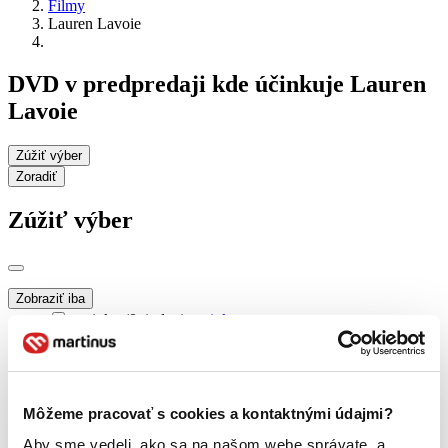
Filmy
Lauren Lavoie
DVD v predpredaji kde účinkuje Lauren
Lavoie
Zúžiť výber
Zoradiť
Zúžiť výber
Zobraziť iba
novinky (0 titulov)
novinky
zľavnené tituly (0 titulov)
zľavnené tituly
Dostupnosť
na centrálnom sklade (0 titulov)
na centrálnom sklade
Môžeme pracovať s cookies a kontaktnými údajmi?
predpredaj (0 titulov)
predpredaj
pripravujeme (0 titulov)
pripravujeme
Aby sme vedeli, ako sa na našom webe správate, a