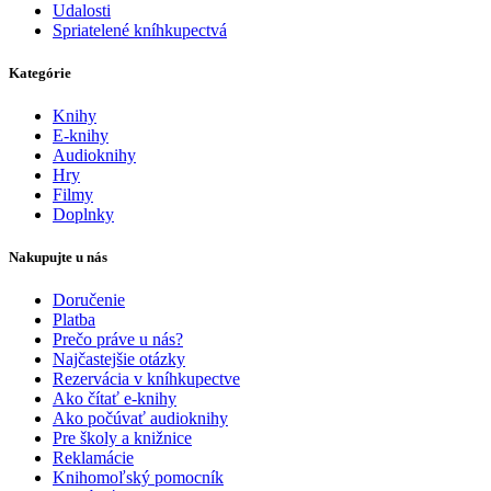
Udalosti
Spriatelené kníhkupectvá
Kategórie
Knihy
E-knihy
Audioknihy
Hry
Filmy
Doplnky
Nakupujte u nás
Doručenie
Platba
Prečo práve u nás?
Najčastejšie otázky
Rezervácia v kníhkupectve
Ako čítať e-knihy
Ako počúvať audioknihy
Pre školy a knižnice
Reklamácie
Knihomoľský pomocník