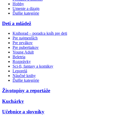
Hobby
Umenie a dizajn
Ďalšie kategórie
Deti a mládež
Knihorad – poradca kníh pre deti
Pre najmenších
Pre prvákov
Pre pubertiakov
Young Adult
Beletria
Rozprávky
Sci-fi, fantasy a komiksy
Leporelá
Náučné knihy
Ďalšie kategórie
Životopisy a reportáže
Kuchárky
Učebnice a slovníky