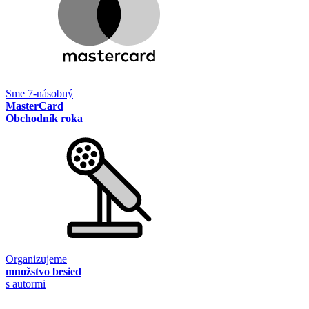
Sme 7-násobný
MasterCard
Obchodník roka
Organizujeme
množstvo besied
s autormi