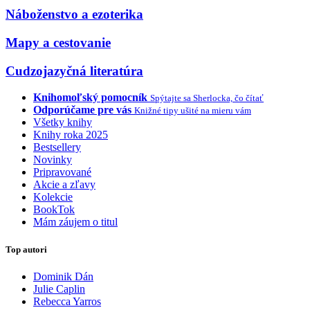
Náboženstvo a ezoterika
Mapy a cestovanie
Cudzojazyčná literatúra
Knihomoľský pomocník
Spýtajte sa Sherlocka, čo čítať
Odporúčame pre vás
Knižné tipy ušité na mieru vám
Všetky knihy
Knihy roka 2025
Bestsellery
Novinky
Pripravované
Akcie a zľavy
Kolekcie
BookTok
Mám záujem o titul
Top autori
Dominik Dán
Julie Caplin
Rebecca Yarros