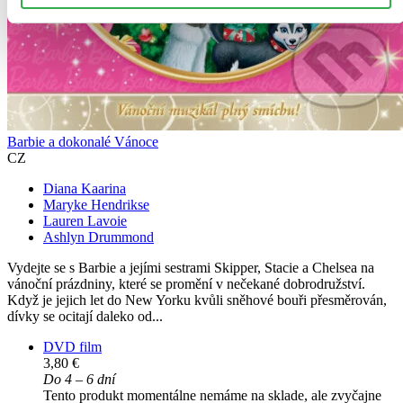
Barbie a dokonalé Vánoce
CZ
Diana Kaarina
Maryke Hendrikse
Lauren Lavoie
Ashlyn Drummond
Vydejte se s Barbie a jejími sestrami Skipper, Stacie a Chelsea na
vánoční prázdniny, které se promění v nečekané dobrodružství.
Když je jejich let do New Yorku kvůli sněhové bouři přesměrován,
dívky se ocitají daleko od...
DVD film
3,80 €
Do 4 – 6 dní
Tento produkt momentálne nemáme na sklade, ale zvyčajne