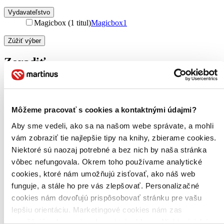
Vydavateľstvo
Magicbox (1 titul)
Magicbox
1
Zúžiť výber
Zoradiť
Bestsellery
Môžeme pracovať s cookies a kontaktnými údajmi?
Top hodnotené
Aby sme vedeli, ako sa na našom webe správate, a mohli
Novinky
Najdrahšie
vám zobraziť tie najlepšie tipy na knihy, zbierame cookies.
Najlacnejšie
Niektoré sú naozaj potrebné a bez nich by naša stránka
Najvyššia zľava
vôbec nefungovala. Okrem toho používame analytické
cookies, ktoré nám umožňujú zisťovať, ako náš web
Použité filtre
funguje, a stále ho pre vás zlepšovať. Personalizačné
Zrušiť filtre
cookies nám dovoľujú prispôsobovať stránku pre vašu
nové
DVD
lepšiu orientáciu. Marketingové cookies nám zas
umožňujú zobrazenie relevantnej reklamy. Niektoré údaje