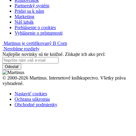
Knihovrátok
Partnerský systém
Pridaj sa k nám
Marketing
Náš labák
Prehlásenie o cookies
Vyhlásenie o prístupnosti
Martinus je certifikovaný B Corp
Nerobíme rozdiely
Najlepšie novinky sú tie knižné. Získajte ich ako prví:
Odoslať
© 2000-2026 Martinus. Internetové kníhkupectvo. Všetky práva
vyhradené.
Nastaviť cookies
Ochrana súkromia
Obchodné podmienky