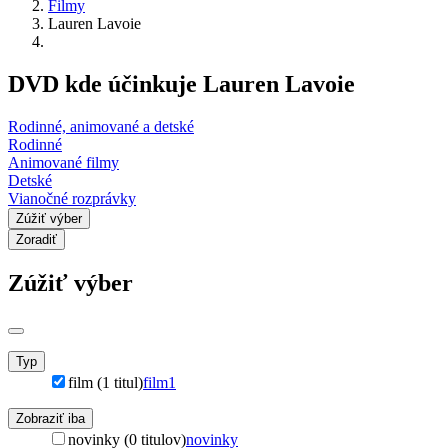
Filmy
Lauren Lavoie
DVD kde účinkuje Lauren Lavoie
Rodinné, animované a detské
Rodinné
Animované filmy
Detské
Vianočné rozprávky
Zúžiť výber
Zoradiť
Zúžiť výber
Typ
film (1 titul)
film
1
Zobraziť iba
novinky (0 titulov)
novinky