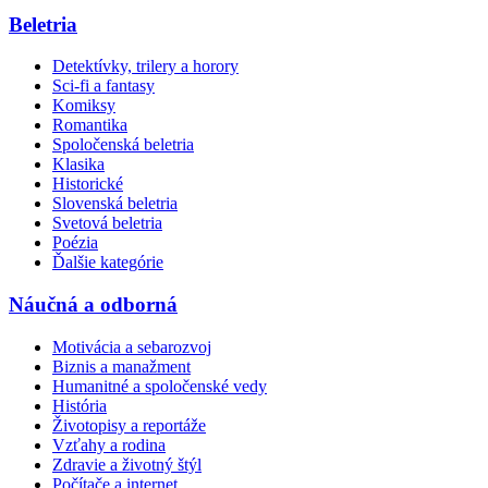
Beletria
Detektívky, trilery a horory
Sci-fi a fantasy
Komiksy
Romantika
Spoločenská beletria
Klasika
Historické
Slovenská beletria
Svetová beletria
Poézia
Ďalšie kategórie
Náučná a odborná
Motivácia a sebarozvoj
Biznis a manažment
Humanitné a spoločenské vedy
História
Životopisy a reportáže
Vzťahy a rodina
Zdravie a životný štýl
Počítače a internet