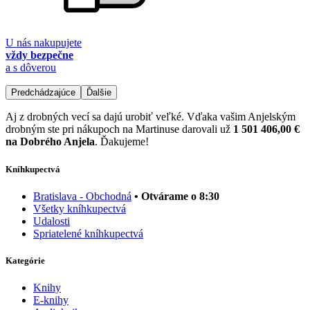
U nás nakupujete
vždy bezpečne
a s dôverou
Predchádzajúce
Ďalšie
Aj z drobných vecí sa dajú urobiť veľké. Vďaka vašim Anjelským
drobným ste pri nákupoch na Martinuse darovali už
1 501 406,00 €
na Dobrého Anjela
. Ďakujeme!
Kníhkupectvá
Bratislava - Obchodná
• Otvárame o 8:30
Všetky kníhkupectvá
Udalosti
Spriatelené kníhkupectvá
Kategórie
Knihy
E-knihy