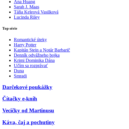
Ana Huang
Sarah J. Maas
Táňa Keleová Vasilková
Lucinda Riley
Top série
Romantické úteky
Harry Potter
Kapitán Stein a Notár Barbarič
Denník odvážneho bojka
Krimi Dominika Dána
Učím sa rozprávať
Duna
Smradi
Darčekové poukážky
Čítačky e-kníh
Vecičky od Martinusu
Káva, čaj a pochutiny