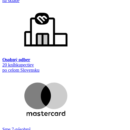
na sklade
Osobný odber
20 kníhkupectiev
po celom Slovensku
Sme 7-násobný