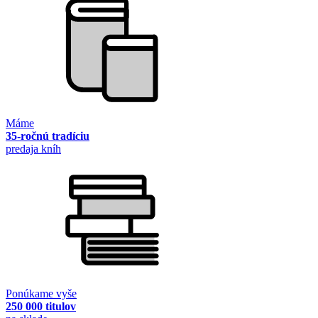
Máme
35-ročnú tradíciu
predaja kníh
Ponúkame vyše
250 000 titulov