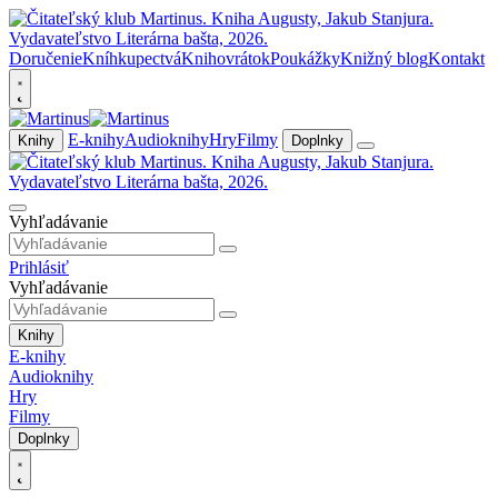
Doručenie
Kníhkupectvá
Knihovrátok
Poukážky
Knižný blog
Kontakt
E-knihy
Audioknihy
Hry
Filmy
Knihy
Doplnky
Vyhľadávanie
Prihlásiť
Vyhľadávanie
Knihy
E-knihy
Audioknihy
Hry
Filmy
Doplnky