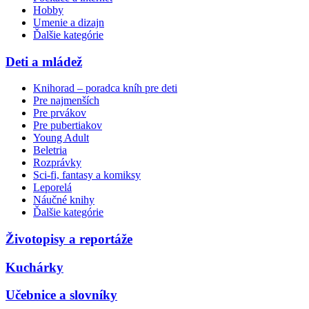
Hobby
Umenie a dizajn
Ďalšie kategórie
Deti a mládež
Knihorad – poradca kníh pre deti
Pre najmenších
Pre prvákov
Pre pubertiakov
Young Adult
Beletria
Rozprávky
Sci-fi, fantasy a komiksy
Leporelá
Náučné knihy
Ďalšie kategórie
Životopisy a reportáže
Kuchárky
Učebnice a slovníky