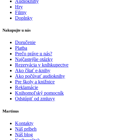
Audioknihy
Hry
Filmy
Doplnky
Nakupujte u nás
Doručenie
Platba
Prečo práve u nás?
Najčastejšie otázky
Rezervácia v kníhkupectve
Ako čítať e-knihy
Ako počúvať audioknihy
Pre školy a knižnice
Reklamácie
Knihomoľský pomocník
Odstúpiť od zmluvy
Martinus
Kontakty
Náš príbeh
Náš blog