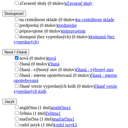
zľavnené tituly (0 titulov)
zľavnené tituly
Dostupnosť
na centrálnom sklade (0 titulov)
na centrálnom sklade
predpredaj (0 titulov)
predpredaj
pripravujeme (0 titulov)
pripravujeme
dostupná (bez vypredaných) (0 titulov)
dostupná (bez
vypredaných)
Nové / čítané
nová (0 titulov)
nová
čítaná (0 titulov)
čítaná
čítaná - výborný stav (0 titulov)
čítaná - výborný stav
čítaná - mierne opotrebovaná (0 titulov)
čítaná - mierne
opotrebovaná
čítané verzie vypredaných kníh (0 titulov)
čítané verzie
vypredaných kníh
Jazyk
angličtina (1 titul)
angličtina
1
čeština (1 titul)
čeština
1
maďarčina (1 titul)
maďarčina
1
cudzí jazyk (1 titul)
cudzí jazyk
1