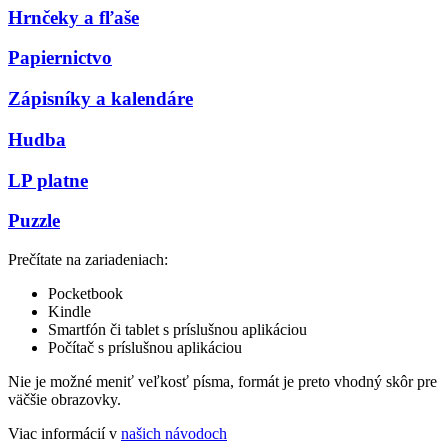
Hrnčeky a fľaše
Papiernictvo
Zápisníky a kalendáre
Hudba
LP platne
Puzzle
Prečítate na zariadeniach:
Pocketbook
Kindle
Smartfón či tablet s príslušnou aplikáciou
Počítač s príslušnou aplikáciou
Nie je možné meniť veľkosť písma, formát je preto vhodný skôr pre
väčšie obrazovky.
Viac informácií v
našich návodoch