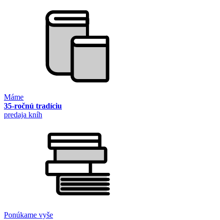
Máme
35-ročnú tradíciu
predaja kníh
Ponúkame vyše