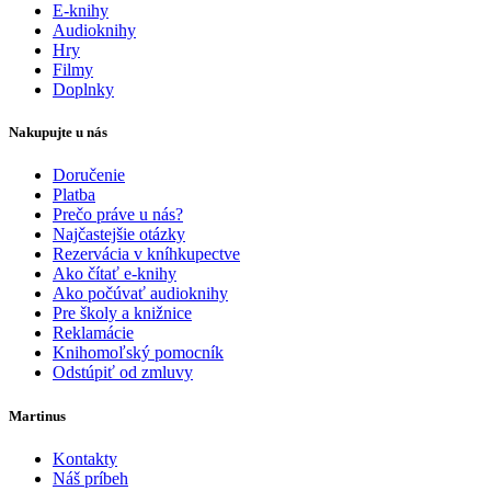
E-knihy
Audioknihy
Hry
Filmy
Doplnky
Nakupujte u nás
Doručenie
Platba
Prečo práve u nás?
Najčastejšie otázky
Rezervácia v kníhkupectve
Ako čítať e-knihy
Ako počúvať audioknihy
Pre školy a knižnice
Reklamácie
Knihomoľský pomocník
Odstúpiť od zmluvy
Martinus
Kontakty
Náš príbeh