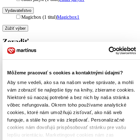
Vydavateľstvo
Magicbox (1 titul)
Magicbox
1
Zúžiť výber
Zoradiť
Bestsellery
Môžeme pracovať s cookies a kontaktnými údajmi?
Top hodnotené
Aby sme vedeli, ako sa na našom webe správate, a mohli
Novinky
Najdrahšie
vám zobraziť tie najlepšie tipy na knihy, zbierame cookies.
Najlacnejšie
Niektoré sú naozaj potrebné a bez nich by naša stránka
Najvyššia zľava
vôbec nefungovala. Okrem toho používame analytické
cookies, ktoré nám umožňujú zisťovať, ako náš web
Použité filtre
funguje, a stále ho pre vás zlepšovať. Personalizačné
Zrušiť filtre
V anglickom jazyku
DVD
cookies nám dovoľujú prispôsobovať stránku pre vašu
lepšiu orientáciu. Marketingové cookies nám zas