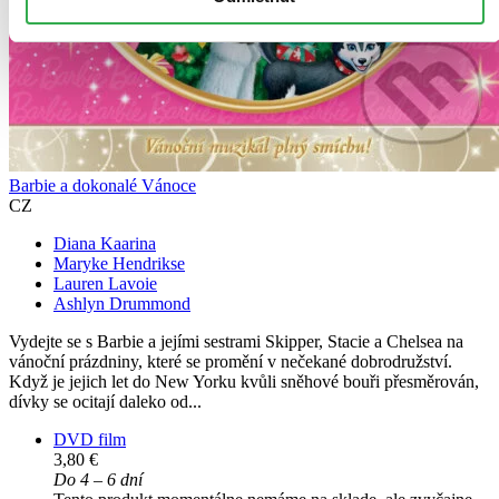
Barbie a dokonalé Vánoce
CZ
Diana Kaarina
Maryke Hendrikse
Lauren Lavoie
Ashlyn Drummond
Vydejte se s Barbie a jejími sestrami Skipper, Stacie a Chelsea na
vánoční prázdniny, které se promění v nečekané dobrodružství.
Když je jejich let do New Yorku kvůli sněhové bouři přesměrován,
dívky se ocitají daleko od...
DVD film
3,80 €
Do 4 – 6 dní