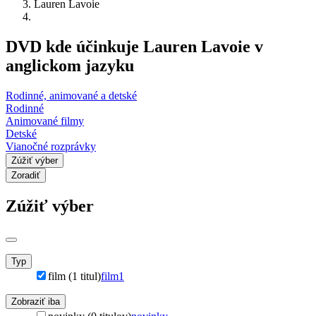
Lauren Lavoie
DVD kde účinkuje Lauren Lavoie v
anglickom jazyku
Rodinné, animované a detské
Rodinné
Animované filmy
Detské
Vianočné rozprávky
Zúžiť výber
Zoradiť
Zúžiť výber
Typ
film (1 titul)
film
1
Zobraziť iba