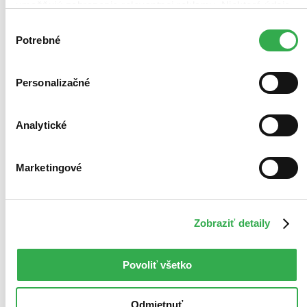
umožňujú zobrazenie relevantnej reklamy. Niektoré údaje
zdieľame aj s tretími stranami. Veľmi by nám pomohlo,
Výber
keby sme mohli používať všetky tieto cookies. Ďakujeme!
Potrebné
súhlasu
Personalizačné
Analytické
Marketingové
Zobraziť detaily
Povoliť všetko
Odmietnuť