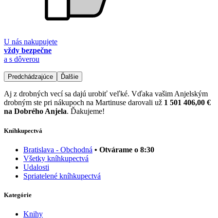
U nás nakupujete
vždy bezpečne
a s dôverou
Predchádzajúce
Ďalšie
Aj z drobných vecí sa dajú urobiť veľké. Vďaka vašim Anjelským
drobným ste pri nákupoch na Martinuse darovali už
1 501 406,00 €
na Dobrého Anjela
. Ďakujeme!
Kníhkupectvá
Bratislava - Obchodná
• Otvárame o 8:30
Všetky kníhkupectvá
Udalosti
Spriatelené kníhkupectvá
Kategórie
Knihy