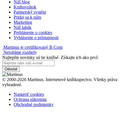
Náš blog
Knihovrátok
Partnerský systém
Pridaj sa k nám
Marketing
Náš labák
Prehlásenie o cookies
Vyhlásenie o prístupnosti
Martinus je certifikovaný B Corp
Nerobíme rozdiely
Najlepšie novinky sú tie knižné. Získajte ich ako prví:
Odoslať
© 2000-2026 Martinus. Internetové kníhkupectvo. Všetky práva
vyhradené.
Nastaviť cookies
Ochrana súkromia
Obchodné podmienky