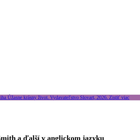
mith a ďalší v anglickom jazyku