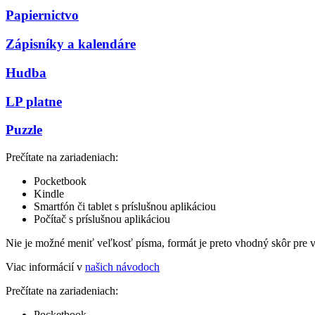
Papiernictvo
Zápisníky a kalendáre
Hudba
LP platne
Puzzle
Prečítate na zariadeniach:
Pocketbook
Kindle
Smartfón či tablet s príslušnou aplikáciou
Počítač s príslušnou aplikáciou
Nie je možné meniť veľkosť písma, formát je preto vhodný skôr pre 
Viac informácií v
našich návodoch
Prečítate na zariadeniach:
Pocketbook