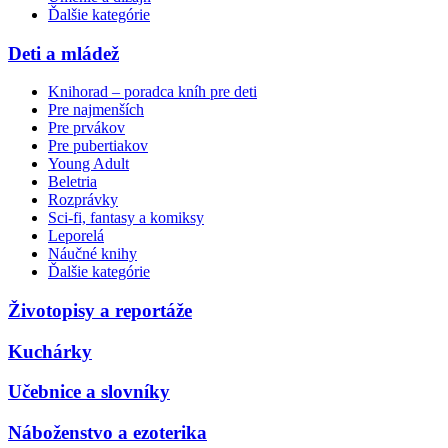
Ďalšie kategórie
Deti a mládež
Knihorad – poradca kníh pre deti
Pre najmenších
Pre prvákov
Pre pubertiakov
Young Adult
Beletria
Rozprávky
Sci-fi, fantasy a komiksy
Leporelá
Náučné knihy
Ďalšie kategórie
Životopisy a reportáže
Kuchárky
Učebnice a slovníky
Náboženstvo a ezoterika