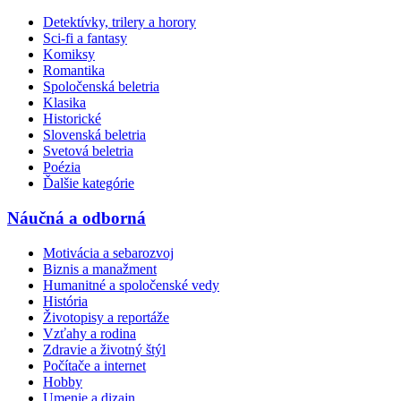
Detektívky, trilery a horory
Sci-fi a fantasy
Komiksy
Romantika
Spoločenská beletria
Klasika
Historické
Slovenská beletria
Svetová beletria
Poézia
Ďalšie kategórie
Náučná a odborná
Motivácia a sebarozvoj
Biznis a manažment
Humanitné a spoločenské vedy
História
Životopisy a reportáže
Vzťahy a rodina
Zdravie a životný štýl
Počítače a internet
Hobby
Umenie a dizajn