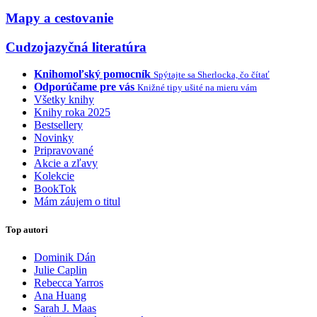
Mapy a cestovanie
Cudzojazyčná literatúra
Knihomoľský pomocník
Spýtajte sa Sherlocka, čo čítať
Odporúčame pre vás
Knižné tipy ušité na mieru vám
Všetky knihy
Knihy roka 2025
Bestsellery
Novinky
Pripravované
Akcie a zľavy
Kolekcie
BookTok
Mám záujem o titul
Top autori
Dominik Dán
Julie Caplin
Rebecca Yarros
Ana Huang
Sarah J. Maas