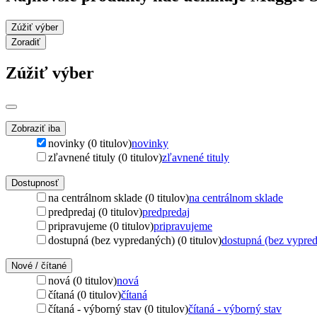
Zúžiť výber
Zoradiť
Zúžiť výber
Zobraziť iba
novinky (0 titulov)
novinky
zľavnené tituly (0 titulov)
zľavnené tituly
Dostupnosť
na centrálnom sklade (0 titulov)
na centrálnom sklade
predpredaj (0 titulov)
predpredaj
pripravujeme (0 titulov)
pripravujeme
dostupná (bez vypredaných) (0 titulov)
dostupná (bez vypre
Nové / čítané
nová (0 titulov)
nová
čítaná (0 titulov)
čítaná
čítaná - výborný stav (0 titulov)
čítaná - výborný stav