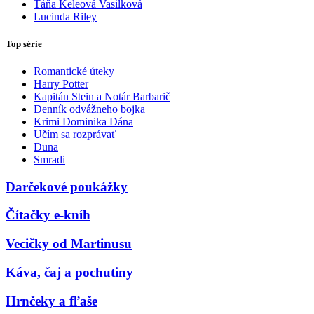
Táňa Keleová Vasilková
Lucinda Riley
Top série
Romantické úteky
Harry Potter
Kapitán Stein a Notár Barbarič
Denník odvážneho bojka
Krimi Dominika Dána
Učím sa rozprávať
Duna
Smradi
Darčekové poukážky
Čítačky e-kníh
Vecičky od Martinusu
Káva, čaj a pochutiny
Hrnčeky a fľaše