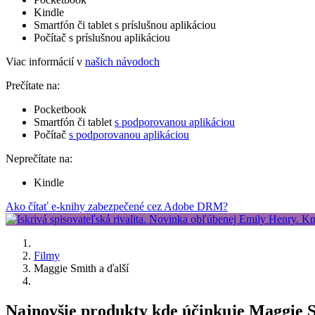
Kindle
Smartfón či tablet s príslušnou aplikáciou
Počítač s príslušnou aplikáciou
Viac informácií v
našich návodoch
Prečítate na:
Pocketbook
Smartfón či tablet
s podporovanou aplikáciou
Počítač
s podporovanou aplikáciou
Neprečítate na:
Kindle
Ako čítať e-knihy zabezpečené cez Adobe DRM?
Filmy
Maggie Smith a ďalší
Najnovšie produkty kde účinkuje Maggie S