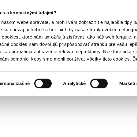
es a kontaktnými údajmi?
našom webe správate, a mohli vám zobraziť tie najlepšie tipy n
é sú naozaj potrebné a bez nich by naša stránka vôbec nefung
 cookies, ktoré nám umožňujú zisťovať, ako náš web funguje, a 
ačné cookies nám dovoľujú prispôsobovať stránku pre vašu lepši
zas umožňujú zobrazenie relevantnej reklamy. Niektoré údaje z
y nám pomohlo, keby sme mohli používať všetky tieto cookies. 
ersonalizačné
Analytické
Marketi