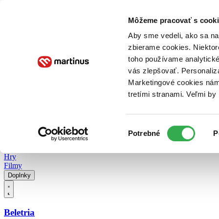
Doručenie
Kníhkupectvá
Knihovrátok
Poukážky
Knižný blog
Kontakt
Môžeme pracovať s cooki
Aby sme vedeli, ako sa na 
zbierame cookies. Niektor
E-knihy
Audioknihy
Hry
Filmy
Knihy
Doplnky
toho používame analytické
vás zlepšovať. Personaliz
Vyhľadávanie
Marketingové cookies nám 
tretími stranami. Veľmi b
Prihlásiť
Vyhľadávanie
Výber
Knihy
Potrebné
P
súhlasu
E-knihy
Audioknihy
Hry
Filmy
Doplnky
Beletria