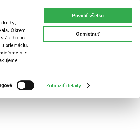
Povoliť všetko
a knihy,
ovala. Okrem
Odmietnuť
stále ho pre
u orientáciu.
dieľame aj s
Ďakujeme!
ngové
Zobraziť detaily