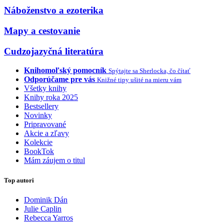
Náboženstvo a ezoterika
Mapy a cestovanie
Cudzojazyčná literatúra
Knihomoľský pomocník
Spýtajte sa Sherlocka, čo čítať
Odporúčame pre vás
Knižné tipy ušité na mieru vám
Všetky knihy
Knihy roka 2025
Bestsellery
Novinky
Pripravované
Akcie a zľavy
Kolekcie
BookTok
Mám záujem o titul
Top autori
Dominik Dán
Julie Caplin
Rebecca Yarros