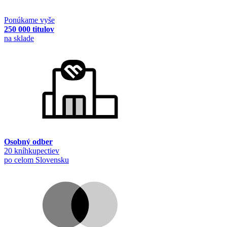
Ponúkame vyše
250 000 titulov
na sklade
Osobný odber
20 kníhkupectiev
po celom Slovensku