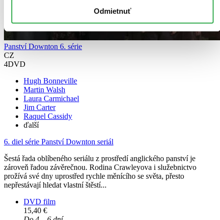
Odmietnuť
Panství Downton 6. série
CZ
4DVD
Hugh Bonneville
Martin Walsh
Laura Carmichael
Jim Carter
Raquel Cassidy
ďalší
6. diel série
Panství Downton seriál
Šestá řada oblíbeného seriálu z prostředí anglického panství je
zároveň řadou závěrečnou. Rodina Crawleyova i služebnictvo
prožívá své dny uprostřed rychle měnícího se světa, přesto
nepřestávají hledat vlastní štěstí...
DVD film
15,40 €
Do 4 – 6 dní