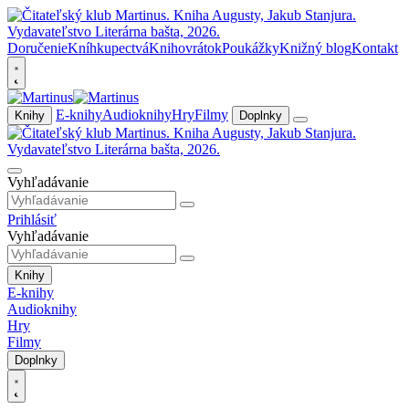
Doručenie
Kníhkupectvá
Knihovrátok
Poukážky
Knižný blog
Kontakt
E-knihy
Audioknihy
Hry
Filmy
Knihy
Doplnky
Vyhľadávanie
Prihlásiť
Vyhľadávanie
Knihy
E-knihy
Audioknihy
Hry
Filmy
Doplnky