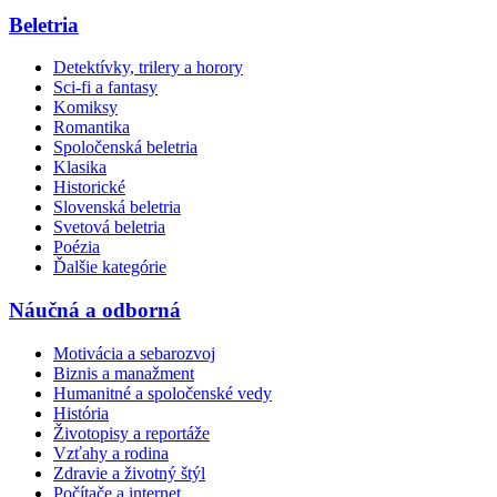
Beletria
Detektívky, trilery a horory
Sci-fi a fantasy
Komiksy
Romantika
Spoločenská beletria
Klasika
Historické
Slovenská beletria
Svetová beletria
Poézia
Ďalšie kategórie
Náučná a odborná
Motivácia a sebarozvoj
Biznis a manažment
Humanitné a spoločenské vedy
História
Životopisy a reportáže
Vzťahy a rodina
Zdravie a životný štýl
Počítače a internet