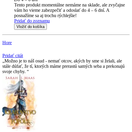
Tento produkt momentálne nemáme na sklade, ale zvyčajne
vám ho vieme zabezpečiť a odoslať do 4 – 6 dní. A
posnažíme sa aj trochu rýchlejšie!
Pridať do zoznamu
Vložiť do košíka
Hore
Pridať citát
Možno je to náš osud - nemať otcov, akých by sme si želali, ale
stále dúfať, že tí­, ktorých máme prerastú samých seba a prekonajú
svoje chyby.