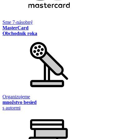
Sme 7-násobný
MasterCard
Obchodník roka
Organizujeme
množstvo besied
s autormi