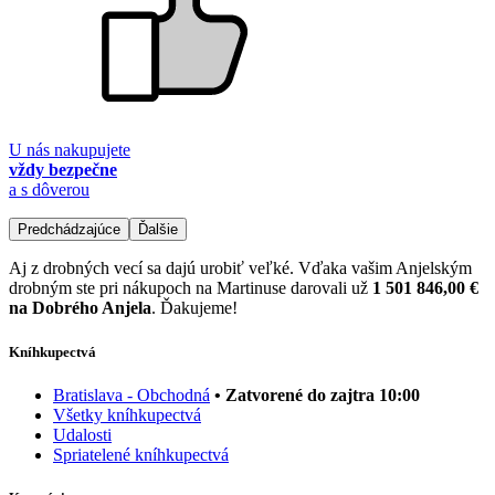
U nás nakupujete
vždy bezpečne
a s dôverou
Predchádzajúce
Ďalšie
Aj z drobných vecí sa dajú urobiť veľké. Vďaka vašim Anjelským
drobným ste pri nákupoch na Martinuse darovali už
1 501 846,00 €
na Dobrého Anjela
. Ďakujeme!
Kníhkupectvá
Bratislava - Obchodná
• Zatvorené do zajtra 10:00
Všetky kníhkupectvá
Udalosti
Spriatelené kníhkupectvá