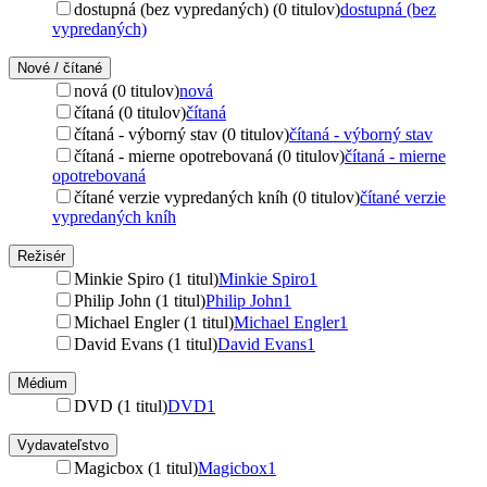
dostupná (bez vypredaných) (0 titulov)
dostupná (bez
vypredaných)
Nové / čítané
nová (0 titulov)
nová
čítaná (0 titulov)
čítaná
čítaná - výborný stav (0 titulov)
čítaná - výborný stav
čítaná - mierne opotrebovaná (0 titulov)
čítaná - mierne
opotrebovaná
čítané verzie vypredaných kníh (0 titulov)
čítané verzie
vypredaných kníh
Režisér
Minkie Spiro (1 titul)
Minkie Spiro
1
Philip John (1 titul)
Philip John
1
Michael Engler (1 titul)
Michael Engler
1
David Evans (1 titul)
David Evans
1
Médium
DVD (1 titul)
DVD
1
Vydavateľstvo
Magicbox (1 titul)
Magicbox
1