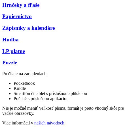
Hrnčeky a fľaše
Papiernictvo
Zápisníky a kalendáre
Hudba
LP platne
Puzzle
Prečítate na zariadeniach:
Pocketbook
Kindle
Smartfón či tablet s príslušnou aplikáciou
Počítač s príslušnou aplikáciou
Nie je možné meniť veľkosť písma, formát je preto vhodný skôr pre
väčšie obrazovky.
Viac informácií v
našich návodoch