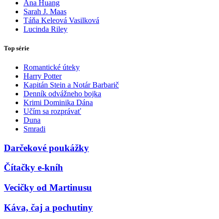
Ana Huang
Sarah J. Maas
Táňa Keleová Vasilková
Lucinda Riley
Top série
Romantické úteky
Harry Potter
Kapitán Stein a Notár Barbarič
Denník odvážneho bojka
Krimi Dominika Dána
Učím sa rozprávať
Duna
Smradi
Darčekové poukážky
Čítačky e-kníh
Vecičky od Martinusu
Káva, čaj a pochutiny