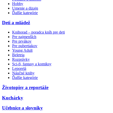
Hobby
Umenie a dizajn
Ďalšie kategórie
Deti a mládež
Knihorad – poradca kníh pre deti
Pre najmenších
Pre prvákov
Pre pubertiakov
Young Adult
Beletria
Rozprávky
Sci-fi, fantasy a komiksy
Leporelá
Náučné knihy
Ďalšie kategórie
Životopisy a reportáže
Kuchárky
Učebnice a slovníky