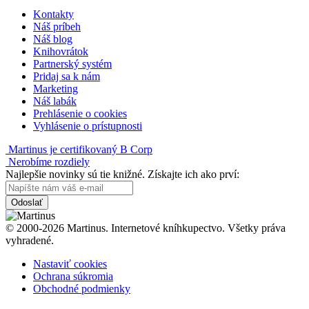
Kontakty
Náš príbeh
Náš blog
Knihovrátok
Partnerský systém
Pridaj sa k nám
Marketing
Náš labák
Prehlásenie o cookies
Vyhlásenie o prístupnosti
Martinus je certifikovaný B Corp
Nerobíme rozdiely
Najlepšie novinky sú tie knižné. Získajte ich ako prví:
Odoslať
© 2000-2026 Martinus. Internetové kníhkupectvo. Všetky práva
vyhradené.
Nastaviť cookies
Ochrana súkromia
Obchodné podmienky