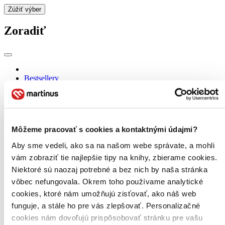
Zúžiť výber
Zoradiť
Bestsellery
Top hodnotené
Novinky
Najdrahšie
Najlacnejšie
Najvyššia zľava
Môžeme pracovať s cookies a kontaktnými údajmi?
Aby sme vedeli, ako sa na našom webe správate, a mohli
Použité filtre
vám zobraziť tie najlepšie tipy na knihy, zbierame cookies.
Zrušiť filtre
Účinkuje Maggie Smith a ďalší
V anglickom jazyku
Niektoré sú naozaj potrebné a bez nich by naša stránka
vôbec nefungovala. Okrem toho používame analytické
cookies, ktoré nám umožňujú zisťovať, ako náš web
funguje, a stále ho pre vás zlepšovať. Personalizačné
cookies nám dovoľujú prispôsobovať stránku pre vašu