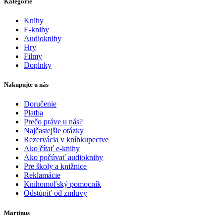
Kategórie
Knihy
E-knihy
Audioknihy
Hry
Filmy
Doplnky
Nakupujte u nás
Doručenie
Platba
Prečo práve u nás?
Najčastejšie otázky
Rezervácia v kníhkupectve
Ako čítať e-knihy
Ako počúvať audioknihy
Pre školy a knižnice
Reklamácie
Knihomoľský pomocník
Odstúpiť od zmluvy
Martinus