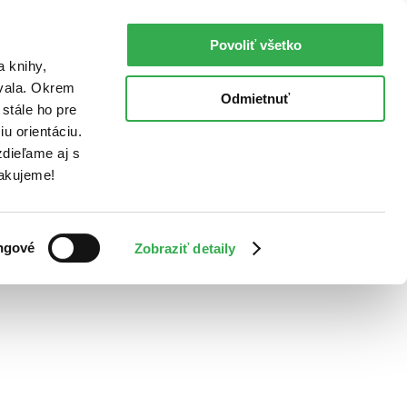
Povoliť všetko
a knihy,
ovala. Okrem
Odmietnuť
stále ho pre
u orientáciu.
dieľame aj s
Ďakujeme!
ngové
Zobraziť detaily