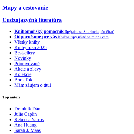
Mapy a cestovanie
Cudzojazyčná literatúra
Knihomoľský pomocník
Spýtajte sa Sherlocka, čo čítať
Odporúčame pre vás
Knižné tipy ušité na mieru vám
Všetky knihy
Knihy roka 2025
Bestsellery
Novinky
Pripravované
Akcie a zľavy
Kolekcie
BookTok
Mám záujem o titul
Top autori
Dominik Dán
Julie Caplin
Rebecca Yarros
Ana Huang
Sarah J. Maas