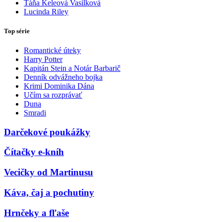
Táňa Keleová Vasilková
Lucinda Riley
Top série
Romantické úteky
Harry Potter
Kapitán Stein a Notár Barbarič
Denník odvážneho bojka
Krimi Dominika Dána
Učím sa rozprávať
Duna
Smradi
Darčekové poukážky
Čítačky e-kníh
Vecičky od Martinusu
Káva, čaj a pochutiny
Hrnčeky a fľaše