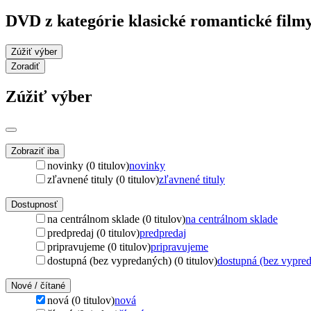
DVD z kategórie klasické romantické film
Zúžiť výber
Zoradiť
Zúžiť výber
Zobraziť iba
novinky (0 titulov)
novinky
zľavnené tituly (0 titulov)
zľavnené tituly
Dostupnosť
na centrálnom sklade (0 titulov)
na centrálnom sklade
predpredaj (0 titulov)
predpredaj
pripravujeme (0 titulov)
pripravujeme
dostupná (bez vypredaných) (0 titulov)
dostupná (bez vypre
Nové / čítané
nová (0 titulov)
nová