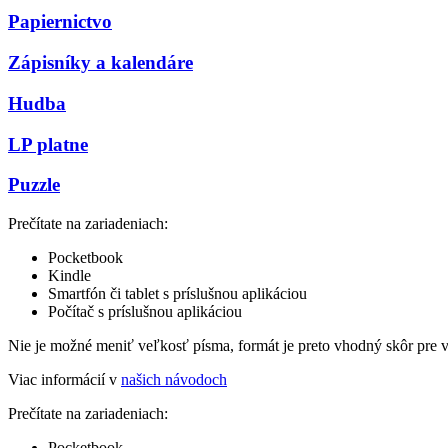
Papiernictvo
Zápisníky a kalendáre
Hudba
LP platne
Puzzle
Prečítate na zariadeniach:
Pocketbook
Kindle
Smartfón či tablet s príslušnou aplikáciou
Počítač s príslušnou aplikáciou
Nie je možné meniť veľkosť písma, formát je preto vhodný skôr pre 
Viac informácií v
našich návodoch
Prečítate na zariadeniach:
Pocketbook