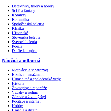
Detektívky, trilery a horory
Sci-fi a fantasy
Komiksy
Romantika
Spoločenská beletria
Klasika
Historické
Slovenská beletria
Svetová beletria
Poézia
Ďalšie kategórie
Náučná a odborná
Motivácia a sebarozvoj
Biznis a manažment
Humanitné a spoločenské vedy
História
Životopisy a reportáže
Vzťahy a rodina
Zdravie a životný štýl
Počítače a internet
Hobby
Umenie a dizajn