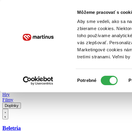
Doručenie
Kníhkupectvá
Knihovrátok
Poukážky
Knižný blog
Kontakt
Môžeme pracovať s cooki
Aby sme vedeli, ako sa na 
zbierame cookies. Niektor
E-knihy
Audioknihy
Hry
Filmy
Knihy
Doplnky
toho používame analytické
vás zlepšovať. Personaliz
Vyhľadávanie
Marketingové cookies nám 
tretími stranami. Veľmi b
Prihlásiť
Vyhľadávanie
Výber
Knihy
Potrebné
P
súhlasu
E-knihy
Audioknihy
Hry
Filmy
Doplnky
Beletria