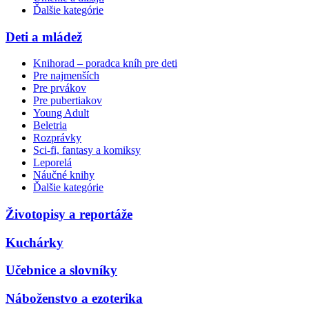
Ďalšie kategórie
Deti a mládež
Knihorad – poradca kníh pre deti
Pre najmenších
Pre prvákov
Pre pubertiakov
Young Adult
Beletria
Rozprávky
Sci-fi, fantasy a komiksy
Leporelá
Náučné knihy
Ďalšie kategórie
Životopisy a reportáže
Kuchárky
Učebnice a slovníky
Náboženstvo a ezoterika