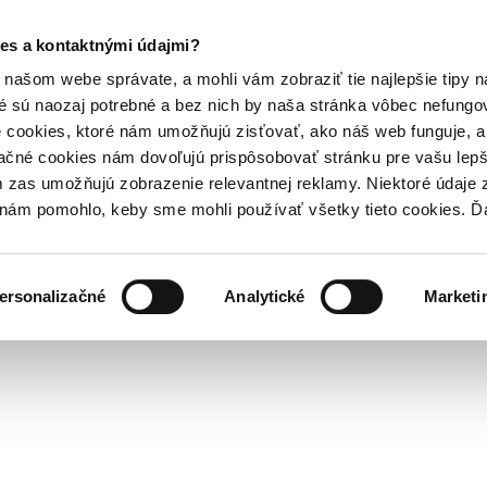
es a kontaktnými údajmi?
našom webe správate, a mohli vám zobraziť tie najlepšie tipy n
é sú naozaj potrebné a bez nich by naša stránka vôbec nefung
 cookies, ktoré nám umožňujú zisťovať, ako náš web funguje, a 
ačné cookies nám dovoľujú prispôsobovať stránku pre vašu lepši
zas umožňujú zobrazenie relevantnej reklamy. Niektoré údaje z
y nám pomohlo, keby sme mohli používať všetky tieto cookies. 
ersonalizačné
Analytické
Marketi