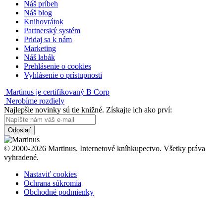
Náš príbeh
Náš blog
Knihovrátok
Partnerský systém
Pridaj sa k nám
Marketing
Náš labák
Prehlásenie o cookies
Vyhlásenie o prístupnosti
Martinus je certifikovaný B Corp
Nerobíme rozdiely
Najlepšie novinky sú tie knižné. Získajte ich ako prví:
Odoslať
© 2000-2026 Martinus. Internetové kníhkupectvo. Všetky práva
vyhradené.
Nastaviť cookies
Ochrana súkromia
Obchodné podmienky