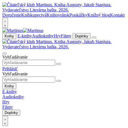
Doručenie
Kníhkupectvá
Knihovrátok
Poukážky
Knižný blog
Kontakt
E-knihy
Audioknihy
Hry
Filmy
Knihy
Doplnky
Vyhľadávanie
Prihlásiť
Vyhľadávanie
Knihy
E-knihy
Audioknihy
Hry
Filmy
Doplnky