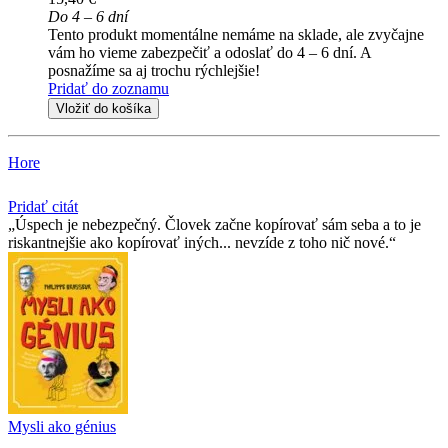
Do 4 – 6 dní
Tento produkt momentálne nemáme na sklade, ale zvyčajne
vám ho vieme zabezpečiť a odoslať do 4 – 6 dní. A
posnažíme sa aj trochu rýchlejšie!
Pridať do zoznamu
Vložiť do košíka
Hore
Pridať citát
Úspech je nebezpečný. Človek začne kopírovať sám seba a to je
riskantnejšie ako kopírovať iných... nevzíde z toho nič nové.
Mysli ako génius