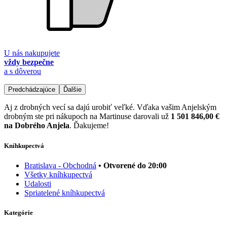
U nás nakupujete
vždy bezpečne
a s dôverou
Predchádzajúce
Ďalšie
Aj z drobných vecí sa dajú urobiť veľké. Vďaka vašim Anjelským
drobným ste pri nákupoch na Martinuse darovali už
1 501 846,00 €
na Dobrého Anjela
. Ďakujeme!
Kníhkupectvá
Bratislava - Obchodná
• Otvorené do 20:00
Všetky kníhkupectvá
Udalosti
Spriatelené kníhkupectvá
Kategórie