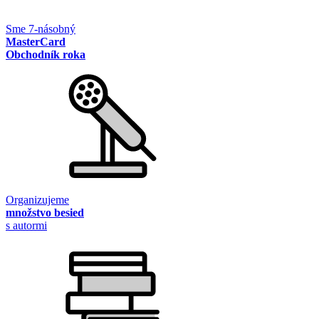
Sme 7-násobný
MasterCard
Obchodník roka
Organizujeme
množstvo besied
s autormi