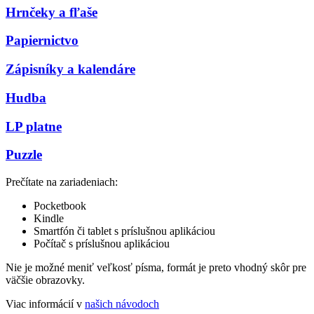
Hrnčeky a fľaše
Papiernictvo
Zápisníky a kalendáre
Hudba
LP platne
Puzzle
Prečítate na zariadeniach:
Pocketbook
Kindle
Smartfón či tablet s príslušnou aplikáciou
Počítač s príslušnou aplikáciou
Nie je možné meniť veľkosť písma, formát je preto vhodný skôr pre
väčšie obrazovky.
Viac informácií v
našich návodoch