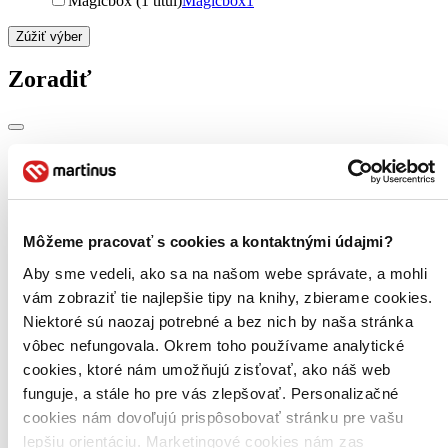
Magicbox (1 titul)
Magicbox
1
Zúžiť výber
Zoradiť
Bestsellery
Top hodnotené
Novinky
Najdrahšie
Môžeme pracovať s cookies a kontaktnými údajmi?
Najlacnejšie
Najvyššia zľava
Aby sme vedeli, ako sa na našom webe správate, a mohli
vám zobraziť tie najlepšie tipy na knihy, zbierame cookies.
Použité filtre
Niektoré sú naozaj potrebné a bez nich by naša stránka
Zrušiť filtre
vôbec nefungovala. Okrem toho používame analytické
Účinkuje Maggie Smith a ďalší
nové
cookies, ktoré nám umožňujú zisťovať, ako náš web
funguje, a stále ho pre vás zlepšovať. Personalizačné
cookies nám dovoľujú prispôsobovať stránku pre vašu
lepšiu orientáciu. Marketingové cookies nám zas