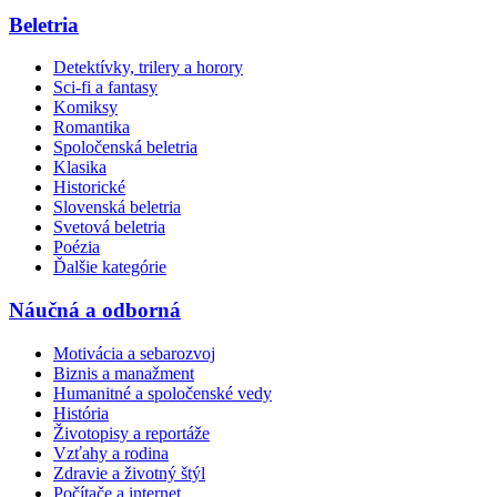
Beletria
Detektívky, trilery a horory
Sci-fi a fantasy
Komiksy
Romantika
Spoločenská beletria
Klasika
Historické
Slovenská beletria
Svetová beletria
Poézia
Ďalšie kategórie
Náučná a odborná
Motivácia a sebarozvoj
Biznis a manažment
Humanitné a spoločenské vedy
História
Životopisy a reportáže
Vzťahy a rodina
Zdravie a životný štýl
Počítače a internet