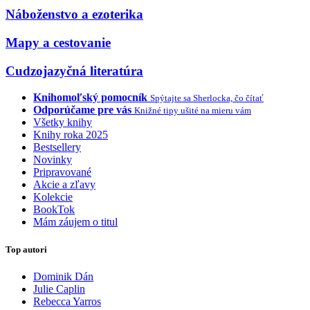
Náboženstvo a ezoterika
Mapy a cestovanie
Cudzojazyčná literatúra
Knihomoľský pomocník
Spýtajte sa Sherlocka, čo čítať
Odporúčame pre vás
Knižné tipy ušité na mieru vám
Všetky knihy
Knihy roka 2025
Bestsellery
Novinky
Pripravované
Akcie a zľavy
Kolekcie
BookTok
Mám záujem o titul
Top autori
Dominik Dán
Julie Caplin
Rebecca Yarros