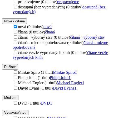
pripravujeme (0 titulov)
pripravujeme
dostupná (bez vypredaných) (0 titulov)
dostupná (bez
vypredaných)
Nové / čítané
nová (0 titulov)
nová
čítaná (0 titulov)
čítaná
čítaná - výborný stav (0 titulov)
čítaná - výborný stav
čítaná - mierne opotrebovaná (0 titulov)
čítaná - mierne
opotrebovaná
čítané verzie vypredaných kníh (0 titulov)
čítané verzie
vypredaných kníh
Režisér
Minkie Spiro (1 titul)
Minkie Spiro
1
Philip John (1 titul)
Philip John
1
Michael Engler (1 titul)
Michael Engler
1
David Evans (1 titul)
David Evans
1
Médium
DVD (1 titul)
DVD
1
Vydavateľstvo