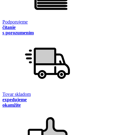
Podporujeme
čítanie
s porozumením
Tovar skladom
expedujeme
okamžite