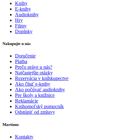
Knihy
E-knihy
Audioknihy
Hry
Filmy
Doplnky
Nakupujte u nás
Doručenie
Platba
Prečo práve u nás?
Najčastejšie otázky
Rezervácia v kníhkupectve
Ako čítať e-knihy
Ako počúvať audioknihy
Pre školy a knižnice
Reklamácie
Knihomoľský pomocník
Odstúpiť od zmluvy
Martinus
Kontakty