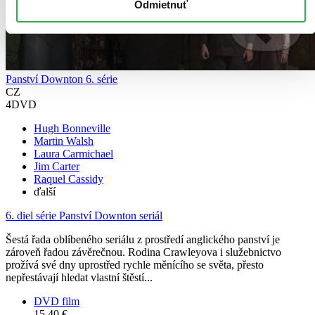
Odmietnuť
Panství Downton 6. série
CZ
4DVD
Hugh Bonneville
Martin Walsh
Laura Carmichael
Jim Carter
Raquel Cassidy
ďalší
6. diel série
Panství Downton seriál
Šestá řada oblíbeného seriálu z prostředí anglického panství je
zároveň řadou závěrečnou. Rodina Crawleyova i služebnictvo
prožívá své dny uprostřed rychle měnícího se světa, přesto
nepřestávají hledat vlastní štěstí...
DVD film
15,40 €