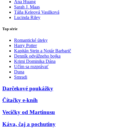
Ana Huang
Sarah J. Maas
Táňa Keleová Vasilková
Lucinda Riley
Top série
Romantické úteky
Harry Potter
Kapitán Stein a Notár Barbarič
Denník odvážneho bojka
Krimi Dominika Dána
Učím sa rozprávať
Duna
Smradi
Darčekové poukážky
Čítačky e-kníh
Vecičky od Martinusu
Káva, čaj a pochutiny