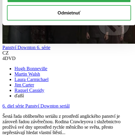
Odmietnuť
Panství Downton 6. série
CZ
4DVD
Hugh Bonneville
Martin Walsh
Laura Carmichael
Jim Carter
Raquel Cassidy
ďalší
6. diel série
Panství Downton seriál
Šestá řada oblíbeného seriálu z prostředí anglického panství je
zároveň řadou závěrečnou. Rodina Crawleyova i služebnictvo
prožívá své dny uprostřed rychle měnícího se světa, přesto
nepřestávají hledat vlastní štěstí...