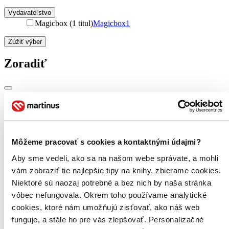
Vydavateľstvo
Magicbox (1 titul)
Magicbox
1
Zúžiť výber
Zoradiť
Bestsellery
Top hodnotené
Novinky
Najdrahšie
Môžeme pracovať s cookies a kontaktnými údajmi?
Najlacnejšie
Najvyššia zľava
Aby sme vedeli, ako sa na našom webe správate, a mohli
vám zobraziť tie najlepšie tipy na knihy, zbierame cookies.
Niektoré sú naozaj potrebné a bez nich by naša stránka
Použité filtre
Zrušiť filtre
vôbec nefungovala. Okrem toho používame analytické
Účinkuje Maggie Smith a ďalší
V anglickom jazyku
cookies, ktoré nám umožňujú zisťovať, ako náš web
funguje, a stále ho pre vás zlepšovať. Personalizačné