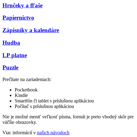
Hrnčeky a fľaše
Papiernictvo
Zápisníky a kalendáre
Hudba
LP platne
Puzzle
Prečítate na zariadeniach:
Pocketbook
Kindle
Smartfón či tablet s príslušnou aplikáciou
Počítač s príslušnou aplikáciou
Nie je možné meniť veľkosť písma, formát je preto vhodný skôr pre
väčšie obrazovky.
Viac informácií v
našich návodoch