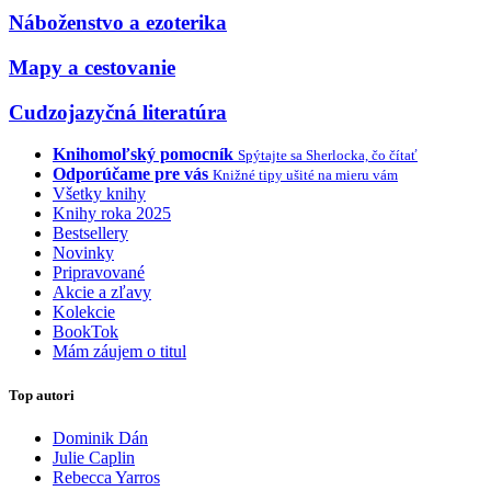
Náboženstvo a ezoterika
Mapy a cestovanie
Cudzojazyčná literatúra
Knihomoľský pomocník
Spýtajte sa Sherlocka, čo čítať
Odporúčame pre vás
Knižné tipy ušité na mieru vám
Všetky knihy
Knihy roka 2025
Bestsellery
Novinky
Pripravované
Akcie a zľavy
Kolekcie
BookTok
Mám záujem o titul
Top autori
Dominik Dán
Julie Caplin
Rebecca Yarros