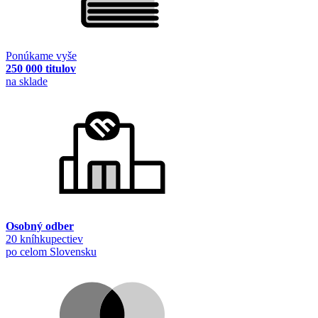
Ponúkame vyše
250 000 titulov
na sklade
Osobný odber
20 kníhkupectiev
po celom Slovensku