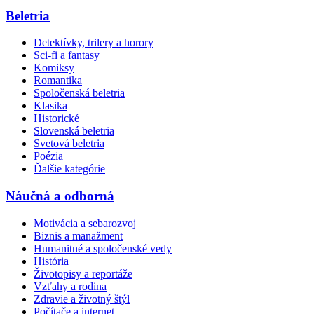
Beletria
Detektívky, trilery a horory
Sci-fi a fantasy
Komiksy
Romantika
Spoločenská beletria
Klasika
Historické
Slovenská beletria
Svetová beletria
Poézia
Ďalšie kategórie
Náučná a odborná
Motivácia a sebarozvoj
Biznis a manažment
Humanitné a spoločenské vedy
História
Životopisy a reportáže
Vzťahy a rodina
Zdravie a životný štýl
Počítače a internet