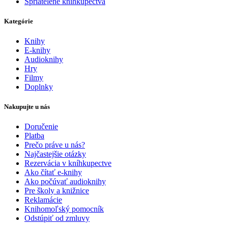
Spriatelené kníhkupectvá
Kategórie
Knihy
E-knihy
Audioknihy
Hry
Filmy
Doplnky
Nakupujte u nás
Doručenie
Platba
Prečo práve u nás?
Najčastejšie otázky
Rezervácia v kníhkupectve
Ako čítať e-knihy
Ako počúvať audioknihy
Pre školy a knižnice
Reklamácie
Knihomoľský pomocník
Odstúpiť od zmluvy