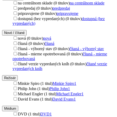
na centrálnom sklade (0 titulov)
na centrálnom sklade
predpredaj (0 titulov)
predpredaj
pripravujeme (0 titulov)
pripravujeme
dostupná (bez vypredaných) (0 titulov)
dostupná (bez
vypredaných)
Nové / čítané
nová (0 titulov)
nová
čítaná (0 titulov)
čítaná
čítaná - výborný stav (0 titulov)
čítaná - výborný stav
čítaná - mierne opotrebovaná (0 titulov)
čítaná - mierne
opotrebovaná
čítané verzie vypredaných kníh (0 titulov)
čítané verzie
vypredaných kníh
Režisér
Minkie Spiro (1 titul)
Minkie Spiro
1
Philip John (1 titul)
Philip John
1
Michael Engler (1 titul)
Michael Engler
1
David Evans (1 titul)
David Evans
1
Médium
DVD (1 titul)
DVD
1