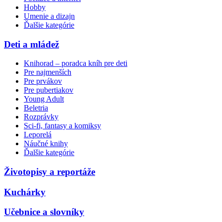
Hobby
Umenie a dizajn
Ďalšie kategórie
Deti a mládež
Knihorad – poradca kníh pre deti
Pre najmenších
Pre prvákov
Pre pubertiakov
Young Adult
Beletria
Rozprávky
Sci-fi, fantasy a komiksy
Leporelá
Náučné knihy
Ďalšie kategórie
Životopisy a reportáže
Kuchárky
Učebnice a slovníky