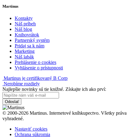
Martinus
Kontakty
Náš príbeh
Náš blog
Knihovrátok
Partnerský systém
Pridaj sa k nám
Marketing
Náš labák
Prehlásenie o cookies
Vyhlásenie o prístupnosti
Martinus je certifikovaný B Corp
Nerobíme rozdiely
Najlepšie novinky sú tie knižné. Získajte ich ako prví:
Odoslať
© 2000-2026 Martinus. Internetové kníhkupectvo. Všetky práva
vyhradené.
Nastaviť cookies
Ochrana súkromia