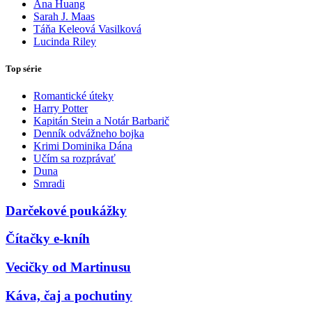
Ana Huang
Sarah J. Maas
Táňa Keleová Vasilková
Lucinda Riley
Top série
Romantické úteky
Harry Potter
Kapitán Stein a Notár Barbarič
Denník odvážneho bojka
Krimi Dominika Dána
Učím sa rozprávať
Duna
Smradi
Darčekové poukážky
Čítačky e-kníh
Vecičky od Martinusu
Káva, čaj a pochutiny