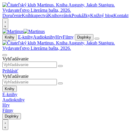
Doručenie
Kníhkupectvá
Knihovrátok
Poukážky
Knižný blog
Kontakt
E-knihy
Audioknihy
Hry
Filmy
Knihy
Doplnky
Vyhľadávanie
Prihlásiť
Vyhľadávanie
Knihy
E-knihy
Audioknihy
Hry
Filmy
Doplnky