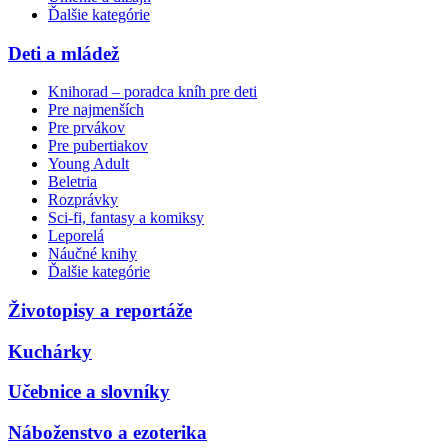
Ďalšie kategórie
Deti a mládež
Knihorad – poradca kníh pre deti
Pre najmenších
Pre prvákov
Pre pubertiakov
Young Adult
Beletria
Rozprávky
Sci-fi, fantasy a komiksy
Leporelá
Náučné knihy
Ďalšie kategórie
Životopisy a reportáže
Kuchárky
Učebnice a slovníky
Náboženstvo a ezoterika