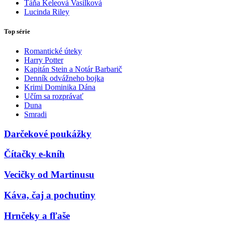
Táňa Keleová Vasilková
Lucinda Riley
Top série
Romantické úteky
Harry Potter
Kapitán Stein a Notár Barbarič
Denník odvážneho bojka
Krimi Dominika Dána
Učím sa rozprávať
Duna
Smradi
Darčekové poukážky
Čítačky e-kníh
Vecičky od Martinusu
Káva, čaj a pochutiny
Hrnčeky a fľaše