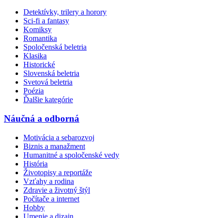
Detektívky, trilery a horory
Sci-fi a fantasy
Komiksy
Romantika
Spoločenská beletria
Klasika
Historické
Slovenská beletria
Svetová beletria
Poézia
Ďalšie kategórie
Náučná a odborná
Motivácia a sebarozvoj
Biznis a manažment
Humanitné a spoločenské vedy
História
Životopisy a reportáže
Vzťahy a rodina
Zdravie a životný štýl
Počítače a internet
Hobby
Umenie a dizajn