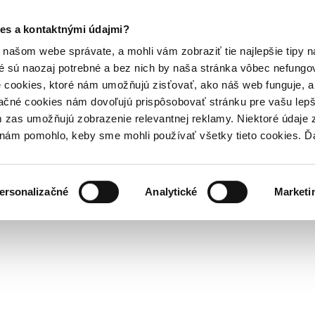
es a kontaktnými údajmi?
našom webe správate, a mohli vám zobraziť tie najlepšie tipy n
é sú naozaj potrebné a bez nich by naša stránka vôbec nefung
 cookies, ktoré nám umožňujú zisťovať, ako náš web funguje, a 
ačné cookies nám dovoľujú prispôsobovať stránku pre vašu lepši
zas umožňujú zobrazenie relevantnej reklamy. Niektoré údaje z
y nám pomohlo, keby sme mohli používať všetky tieto cookies. 
ersonalizačné
Analytické
Marketi