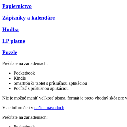
Papiernictvo
Zápisníky a kalendáre
Hudba
LP platne
Puzzle
Prečítate na zariadeniach:
Pocketbook
Kindle
Smartfón či tablet s príslušnou aplikáciou
Počítač s príslušnou aplikáciou
Nie je možné meniť veľkosť písma, formát je preto vhodný skôr pre 
Viac informácií v
našich návodoch
Prečítate na zariadeniach:
Pocketbook