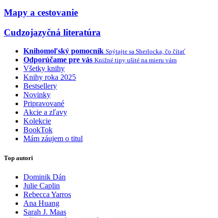
Mapy a cestovanie
Cudzojazyčná literatúra
Knihomoľský pomocník
Spýtajte sa Sherlocka, čo čítať
Odporúčame pre vás
Knižné tipy ušité na mieru vám
Všetky knihy
Knihy roka 2025
Bestsellery
Novinky
Pripravované
Akcie a zľavy
Kolekcie
BookTok
Mám záujem o titul
Top autori
Dominik Dán
Julie Caplin
Rebecca Yarros
Ana Huang
Sarah J. Maas