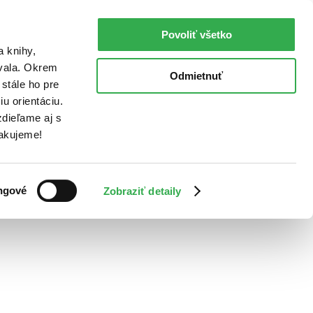
Povoliť všetko
a knihy,
ovala. Okrem
Odmietnuť
stále ho pre
u orientáciu.
dieľame aj s
Ďakujeme!
ngové
Zobraziť detaily