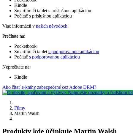
Kindle
Smartfón či tablet s príslušnou aplikáciou
Počítač s príslušnou aplikáciou
Viac informácií v
našich návodoch
Prečítate na:
Pocketbook
Smartfón či tablet
s podporovanou aplikáciou
Počítač
s podporovanou aplikáciou
Neprečítate na:
Kindle
Ako čítať e-knihy zabezpečené cez Adobe DRM?
Filmy
Martin Walsh
Produkty kde účinkuje Martin Walsh