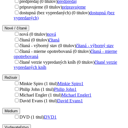
predpredaj (0 titulov)
predpredaj
pripravujeme (0 titulov)
pripravujeme
dostupná (bez vypredaných) (0 titulov)
dostupná (bez
vypredaných)
Nové / čítané
nová (0 titulov)
nová
čítaná (0 titulov)
čítaná
čítaná - výborný stav (0 titulov)
čítaná - výborný stav
čítaná - mierne opotrebovaná (0 titulov)
čítaná - mierne
opotrebovaná
čítané verzie vypredaných kníh (0 titulov)
čítané verzie
vypredaných kníh
Režisér
Minkie Spiro (1 titul)
Minkie Spiro
1
Philip John (1 titul)
Philip John
1
Michael Engler (1 titul)
Michael Engler
1
David Evans (1 titul)
David Evans
1
Médium
DVD (1 titul)
DVD
1
Vydavateľstvo