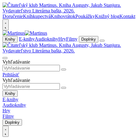
Doručenie
Kníhkupectvá
Knihovrátok
Poukážky
Knižný blog
Kontakt
E-knihy
Audioknihy
Hry
Filmy
Knihy
Doplnky
Vyhľadávanie
Prihlásiť
Vyhľadávanie
Knihy
E-knihy
Audioknihy
Hry
Filmy
Doplnky