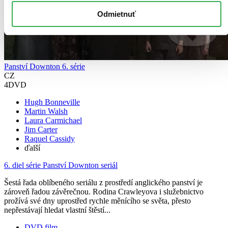
Odmietnuť
Panství Downton 6. série
CZ
4DVD
Hugh Bonneville
Martin Walsh
Laura Carmichael
Jim Carter
Raquel Cassidy
ďalší
6. diel série
Panství Downton seriál
Šestá řada oblíbeného seriálu z prostředí anglického panství je
zároveň řadou závěrečnou. Rodina Crawleyova i služebnictvo
prožívá své dny uprostřed rychle měnícího se světa, přesto
nepřestávají hledat vlastní štěstí...
DVD film