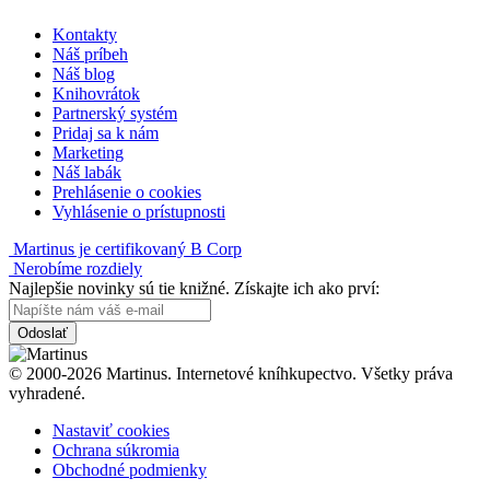
Kontakty
Náš príbeh
Náš blog
Knihovrátok
Partnerský systém
Pridaj sa k nám
Marketing
Náš labák
Prehlásenie o cookies
Vyhlásenie o prístupnosti
Martinus je certifikovaný B Corp
Nerobíme rozdiely
Najlepšie novinky sú tie knižné. Získajte ich ako prví:
Odoslať
© 2000-2026 Martinus. Internetové kníhkupectvo. Všetky práva
vyhradené.
Nastaviť cookies
Ochrana súkromia
Obchodné podmienky