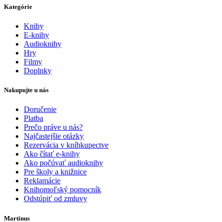
Kategórie
Knihy
E-knihy
Audioknihy
Hry
Filmy
Doplnky
Nakupujte u nás
Doručenie
Platba
Prečo práve u nás?
Najčastejšie otázky
Rezervácia v kníhkupectve
Ako čítať e-knihy
Ako počúvať audioknihy
Pre školy a knižnice
Reklamácie
Knihomoľský pomocník
Odstúpiť od zmluvy
Martinus