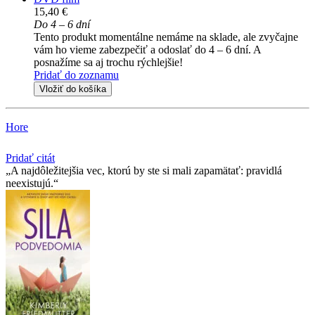
15,40 €
Do 4 – 6 dní
Tento produkt momentálne nemáme na sklade, ale zvyčajne
vám ho vieme zabezpečiť a odoslať do 4 – 6 dní. A
posnažíme sa aj trochu rýchlejšie!
Pridať do zoznamu
Vložiť do košíka
Hore
Pridať citát
A najdôležitejšia vec, ktorú by ste si mali zapamätať: pravidlá
neexistujú.