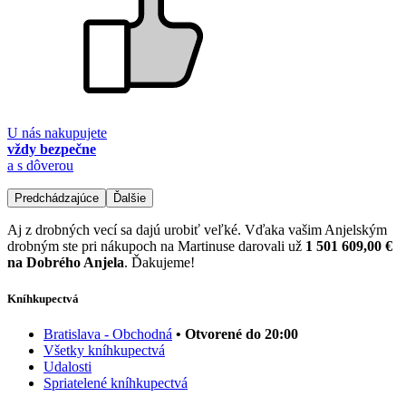
U nás nakupujete
vždy bezpečne
a s dôverou
Predchádzajúce
Ďalšie
Aj z drobných vecí sa dajú urobiť veľké. Vďaka vašim Anjelským
drobným ste pri nákupoch na Martinuse darovali už
1 501 609,00 €
na Dobrého Anjela
. Ďakujeme!
Kníhkupectvá
Bratislava - Obchodná
• Otvorené do 20:00
Všetky kníhkupectvá
Udalosti
Spriatelené kníhkupectvá