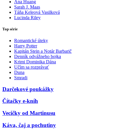
Ana Huang
Sarah J. Maas
Táňa Keleová Vasilková
Lucinda Riley
Top série
Romantické úteky
Harry Potter
Kapitán Stein a Notár Barbarič
Denník odvážneho bojka
Krimi Dominika Dána
Učím sa rozprávať
Duna
Smradi
Darčekové poukážky
Čítačky e-kníh
Vecičky od Martinusu
Káva, čaj a pochutiny