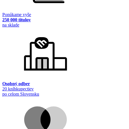
Ponúkame vyše
250 000 titulov
na sklade
Osobný odber
20 kníhkupectiev
po celom Slovensku