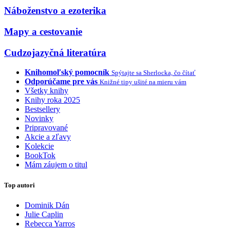
Náboženstvo a ezoterika
Mapy a cestovanie
Cudzojazyčná literatúra
Knihomoľský pomocník
Spýtajte sa Sherlocka, čo čítať
Odporúčame pre vás
Knižné tipy ušité na mieru vám
Všetky knihy
Knihy roka 2025
Bestsellery
Novinky
Pripravované
Akcie a zľavy
Kolekcie
BookTok
Mám záujem o titul
Top autori
Dominik Dán
Julie Caplin
Rebecca Yarros