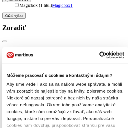
Magicbox (1 titul)
Magicbox
1
Zúžiť výber
Zoradiť
Bestsellery
Top hodnotené
Novinky
Najdrahšie
Môžeme pracovať s cookies a kontaktnými údajmi?
Najlacnejšie
Najvyššia zľava
Aby sme vedeli, ako sa na našom webe správate, a mohli
vám zobraziť tie najlepšie tipy na knihy, zbierame cookies.
Použité filtre
Niektoré sú naozaj potrebné a bez nich by naša stránka
Zrušiť filtre
vôbec nefungovala. Okrem toho používame analytické
Účinkuje Martin Walsh
cookies, ktoré nám umožňujú zisťovať, ako náš web
funguje, a stále ho pre vás zlepšovať. Personalizačné
cookies nám dovoľujú prispôsobovať stránku pre vašu