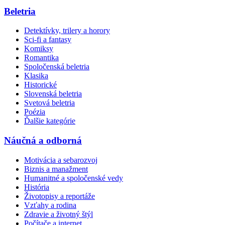
Beletria
Detektívky, trilery a horory
Sci-fi a fantasy
Komiksy
Romantika
Spoločenská beletria
Klasika
Historické
Slovenská beletria
Svetová beletria
Poézia
Ďalšie kategórie
Náučná a odborná
Motivácia a sebarozvoj
Biznis a manažment
Humanitné a spoločenské vedy
História
Životopisy a reportáže
Vzťahy a rodina
Zdravie a životný štýl
Počítače a internet