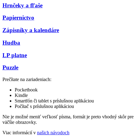
Hrnčeky a fľaše
Papiernictvo
Zápisníky a kalendáre
Hudba
LP platne
Puzzle
Prečítate na zariadeniach:
Pocketbook
Kindle
Smartfón či tablet s príslušnou aplikáciou
Počítač s príslušnou aplikáciou
Nie je možné meniť veľkosť písma, formát je preto vhodný skôr pre
väčšie obrazovky.
Viac informácií v
našich návodoch