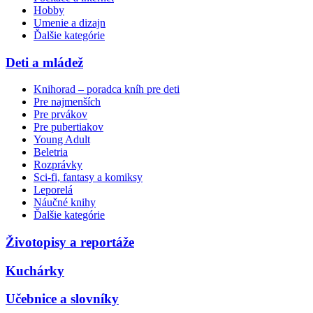
Hobby
Umenie a dizajn
Ďalšie kategórie
Deti a mládež
Knihorad – poradca kníh pre deti
Pre najmenších
Pre prvákov
Pre pubertiakov
Young Adult
Beletria
Rozprávky
Sci-fi, fantasy a komiksy
Leporelá
Náučné knihy
Ďalšie kategórie
Životopisy a reportáže
Kuchárky
Učebnice a slovníky