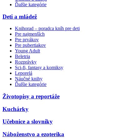
Ďalšie kategórie
Deti a mládež
Knihorad – poradca kníh pre deti
Pre najmenších
Pre prvákov
Pre pubertiakov
Young Adult
Beletria
Rozprávky
Sci-fi, fantasy a komiksy
Leporelá
Náučné knihy
Ďalšie kategórie
Životopisy a reportáže
Kuchárky
Učebnice a slovníky
Náboženstvo a ezoterika