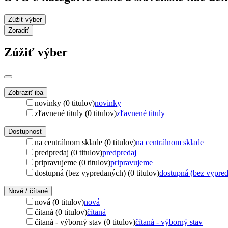
Zúžiť výber
Zoradiť
Zúžiť výber
Zobraziť iba
novinky (0 titulov)
novinky
zľavnené tituly (0 titulov)
zľavnené tituly
Dostupnosť
na centrálnom sklade (0 titulov)
na centrálnom sklade
predpredaj (0 titulov)
predpredaj
pripravujeme (0 titulov)
pripravujeme
dostupná (bez vypredaných) (0 titulov)
dostupná (bez vypre
Nové / čítané
nová (0 titulov)
nová
čítaná (0 titulov)
čítaná
čítaná - výborný stav (0 titulov)
čítaná - výborný stav