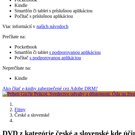
Kindle
Smartfón či tablet s príslušnou aplikáciou
Počítač s príslušnou aplikáciou
Viac informácií v
našich návodoch
Prečítate na:
Pocketbook
Smartfón či tablet
s podporovanou aplikáciou
Počítač
s podporovanou aplikáciou
Neprečítate na:
Kindle
Ako čítať e-knihy zabezpečené cez Adobe DRM?
Filmy
České a slovenské
DVD z kategórie české a slovenské kde úči