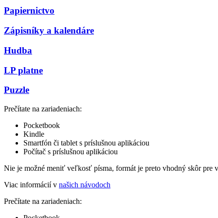
Papiernictvo
Zápisníky a kalendáre
Hudba
LP platne
Puzzle
Prečítate na zariadeniach:
Pocketbook
Kindle
Smartfón či tablet s príslušnou aplikáciou
Počítač s príslušnou aplikáciou
Nie je možné meniť veľkosť písma, formát je preto vhodný skôr pre 
Viac informácií v
našich návodoch
Prečítate na zariadeniach:
Pocketbook