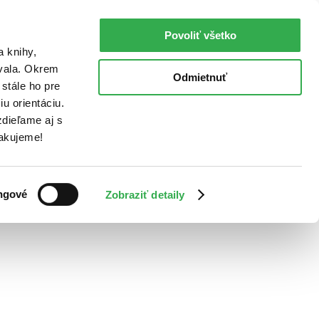
Povoliť všetko
a knihy,
ovala. Okrem
Odmietnuť
stále ho pre
u orientáciu.
dieľame aj s
Ďakujeme!
ngové
Zobraziť detaily