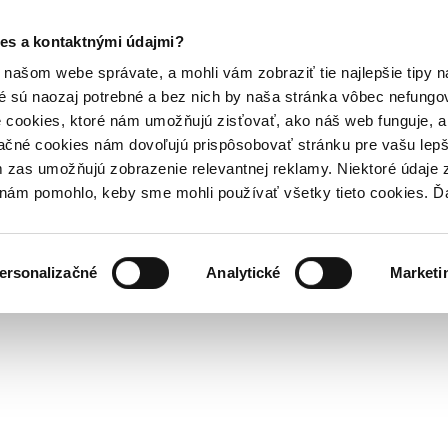
es a kontaktnými údajmi?
našom webe správate, a mohli vám zobraziť tie najlepšie tipy n
é sú naozaj potrebné a bez nich by naša stránka vôbec nefung
 cookies, ktoré nám umožňujú zisťovať, ako náš web funguje, a 
ačné cookies nám dovoľujú prispôsobovať stránku pre vašu lepši
zas umožňujú zobrazenie relevantnej reklamy. Niektoré údaje z
y nám pomohlo, keby sme mohli používať všetky tieto cookies. 
ersonalizačné
Analytické
Marketi