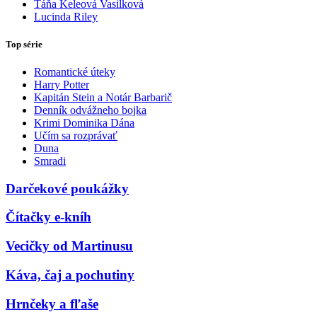
Táňa Keleová Vasilková
Lucinda Riley
Top série
Romantické úteky
Harry Potter
Kapitán Stein a Notár Barbarič
Denník odvážneho bojka
Krimi Dominika Dána
Učím sa rozprávať
Duna
Smradi
Darčekové poukážky
Čítačky e-kníh
Vecičky od Martinusu
Káva, čaj a pochutiny
Hrnčeky a fľaše