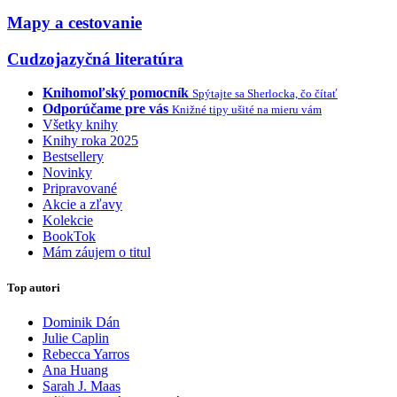
Mapy a cestovanie
Cudzojazyčná literatúra
Knihomoľský pomocník
Spýtajte sa Sherlocka, čo čítať
Odporúčame pre vás
Knižné tipy ušité na mieru vám
Všetky knihy
Knihy roka 2025
Bestsellery
Novinky
Pripravované
Akcie a zľavy
Kolekcie
BookTok
Mám záujem o titul
Top autori
Dominik Dán
Julie Caplin
Rebecca Yarros
Ana Huang
Sarah J. Maas