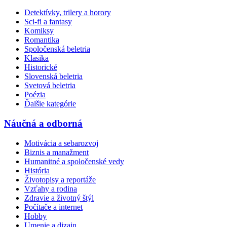
Detektívky, trilery a horory
Sci-fi a fantasy
Komiksy
Romantika
Spoločenská beletria
Klasika
Historické
Slovenská beletria
Svetová beletria
Poézia
Ďalšie kategórie
Náučná a odborná
Motivácia a sebarozvoj
Biznis a manažment
Humanitné a spoločenské vedy
História
Životopisy a reportáže
Vzťahy a rodina
Zdravie a životný štýl
Počítače a internet
Hobby
Umenie a dizajn