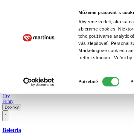
Doručenie
Kníhkupectvá
Knihovrátok
Poukážky
Knižný blog
Kontakt
Môžeme pracovať s cooki
Aby sme vedeli, ako sa na 
zbierame cookies. Niektor
E-knihy
Audioknihy
Hry
Filmy
Knihy
Doplnky
toho používame analytické
vás zlepšovať. Personaliz
Vyhľadávanie
Marketingové cookies nám 
tretími stranami. Veľmi b
Prihlásiť
Vyhľadávanie
Výber
Knihy
Potrebné
P
súhlasu
E-knihy
Audioknihy
Hry
Filmy
Doplnky
Beletria