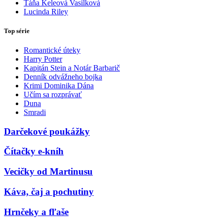
Táňa Keleová Vasilková
Lucinda Riley
Top série
Romantické úteky
Harry Potter
Kapitán Stein a Notár Barbarič
Denník odvážneho bojka
Krimi Dominika Dána
Učím sa rozprávať
Duna
Smradi
Darčekové poukážky
Čítačky e-kníh
Vecičky od Martinusu
Káva, čaj a pochutiny
Hrnčeky a fľaše