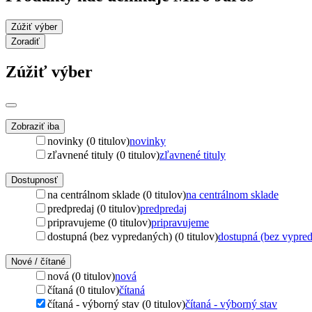
Zúžiť výber
Zoradiť
Zúžiť výber
Zobraziť iba
novinky (0 titulov)
novinky
zľavnené tituly (0 titulov)
zľavnené tituly
Dostupnosť
na centrálnom sklade (0 titulov)
na centrálnom sklade
predpredaj (0 titulov)
predpredaj
pripravujeme (0 titulov)
pripravujeme
dostupná (bez vypredaných) (0 titulov)
dostupná (bez vypre
Nové / čítané
nová (0 titulov)
nová
čítaná (0 titulov)
čítaná
čítaná - výborný stav (0 titulov)
čítaná - výborný stav