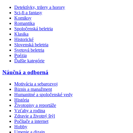
Detektívky, trilery a horory
Sci-fi a fantasy
Komiksy
Romantika
Spoločenská beletria
Klasika
Historické
Slovenská beletria
Svetová beletria
Poézia
Ďalšie kategórie
Náučná a odborná
Motivácia a sebarozvoj
Biznis a manažment
Humanitné a spoločenské vedy
História
Životopisy a reportáže
Vzťahy a rodina
Zdravie a životný štýl
Počítače a internet
Hobby
Umenie a dizajn