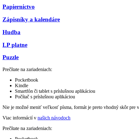
Papiernictvo
Zápisníky a kalendáre
Hudba
LP platne
Puzzle
Prečítate na zariadeniach:
Pocketbook
Kindle
Smartfón či tablet s príslušnou aplikáciou
Počítač s príslušnou aplikáciou
Nie je možné meniť veľkosť písma, formát je preto vhodný skôr pre 
Viac informácií v
našich návodoch
Prečítate na zariadeniach:
Pocketbook