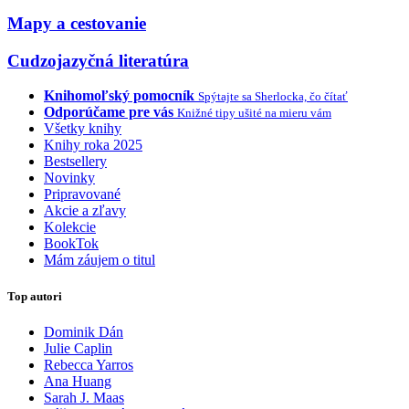
Mapy a cestovanie
Cudzojazyčná literatúra
Knihomoľský pomocník
Spýtajte sa Sherlocka, čo čítať
Odporúčame pre vás
Knižné tipy ušité na mieru vám
Všetky knihy
Knihy roka 2025
Bestsellery
Novinky
Pripravované
Akcie a zľavy
Kolekcie
BookTok
Mám záujem o titul
Top autori
Dominik Dán
Julie Caplin
Rebecca Yarros
Ana Huang
Sarah J. Maas