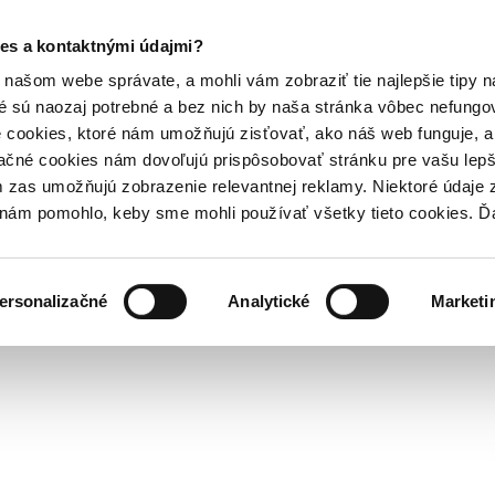
es a kontaktnými údajmi?
našom webe správate, a mohli vám zobraziť tie najlepšie tipy n
é sú naozaj potrebné a bez nich by naša stránka vôbec nefung
 cookies, ktoré nám umožňujú zisťovať, ako náš web funguje, a 
ačné cookies nám dovoľujú prispôsobovať stránku pre vašu lepši
zas umožňujú zobrazenie relevantnej reklamy. Niektoré údaje z
y nám pomohlo, keby sme mohli používať všetky tieto cookies. 
ersonalizačné
Analytické
Marketi