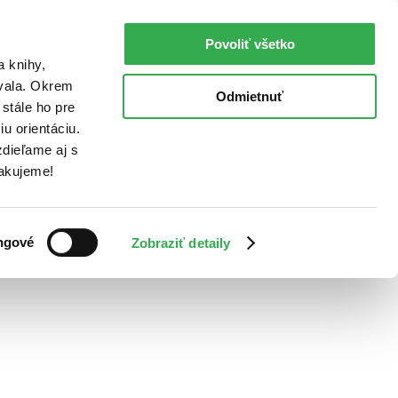
Povoliť všetko
a knihy,
ovala. Okrem
Odmietnuť
stále ho pre
u orientáciu.
dieľame aj s
Ďakujeme!
ngové
Zobraziť detaily