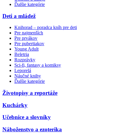
Ďalšie kategórie
Deti a mládež
Knihorad – poradca kníh pre deti
Pre najmenších
Pre prvákov
Pre pubertiakov
Young Adult
Beletria
Rozprávky
Sci-fi, fantasy a komiksy
Leporelá
Náučné knihy
Ďalšie kategórie
Životopisy a reportáže
Kuchárky
Učebnice a slovníky
Náboženstvo a ezoterika