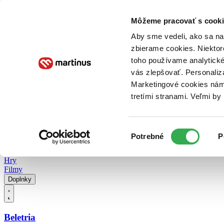
Doručenie
Kníhkupectvá
Knihovrátok
Poukážky
Knižný blog
Kontakt
Môžeme pracovať s cooki
Aby sme vedeli, ako sa na 
zbierame cookies. Niektor
E-knihy
Audioknihy
Hry
Filmy
Knihy
Doplnky
toho používame analytické
vás zlepšovať. Personaliz
Vyhľadávanie
Marketingové cookies nám 
tretími stranami. Veľmi b
Prihlásiť
Vyhľadávanie
Výber
Knihy
Potrebné
P
súhlasu
E-knihy
Audioknihy
Hry
Filmy
Doplnky
Beletria