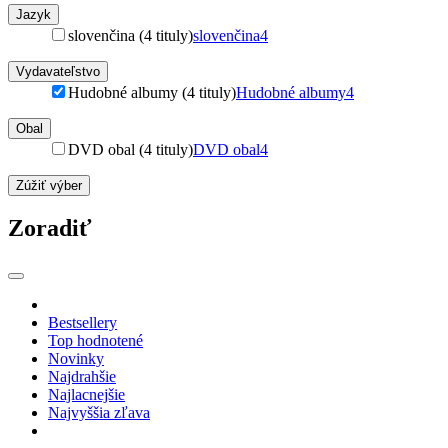
Jazyk
slovenčina (4 tituly)
slovenčina
4
Vydavateľstvo
Hudobné albumy (4 tituly)
Hudobné albumy
4
Obal
DVD obal (4 tituly)
DVD obal
4
Zúžiť výber
Zoradiť
Bestsellery
Top hodnotené
Novinky
Najdrahšie
Najlacnejšie
Najvyššia zľava