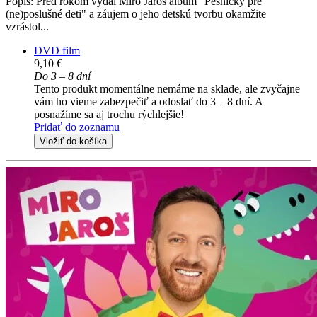
Popis: Pred rokom vydal Miro Jaroš album "Pesničky pre
(ne)poslušné deti" a záujem o jeho detskú tvorbu okamžite
vzrástol...
DVD film
9,10 €
Do 3 – 8 dní
Tento produkt momentálne nemáme na sklade, ale zvyčajne
vám ho vieme zabezpečiť a odoslať do 3 – 8 dní. A
posnažíme sa aj trochu rýchlejšie!
Pridať do zoznamu
Vložiť do košíka