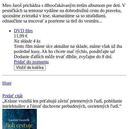
Miro Jaroš prichádza s dlhoočakávaným tretím albumom pre deti. V
pesničkách sa tentoraz vydáme na dobrodružnú cestu do praveku,
spoznáme zvieratká v lese, skamarátime sa so strašidlami,
odnaučíme sa trucovať a pozrieme sa tiež do vesmíru...
DVD film
11,99 €
Na sklade 4 ks
Tento film máme síce aktuálne na sklade, máme však už iba
posledné kusy. Ak ho chcete mať rýchlo, ponáhľajte sa!
Dodanie ďalších môže trvať dlhšie, zvyčajne do 8 dní.
Pridať do zoznamu
Vložiť do košíka
Hore
Pridať citát
Krásne vozidlá len priťahujú závisť priemerných ľudí, pohŕdanie
intelektuálov a ľútosť duchovne prebudených, osvietených ľudí.