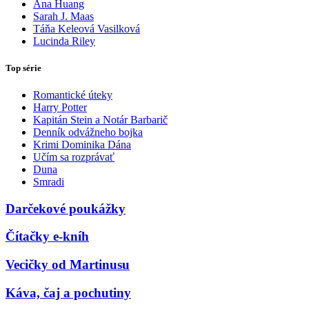
Ana Huang
Sarah J. Maas
Táňa Keleová Vasilková
Lucinda Riley
Top série
Romantické úteky
Harry Potter
Kapitán Stein a Notár Barbarič
Denník odvážneho bojka
Krimi Dominika Dána
Učím sa rozprávať
Duna
Smradi
Darčekové poukážky
Čítačky e-kníh
Vecičky od Martinusu
Káva, čaj a pochutiny