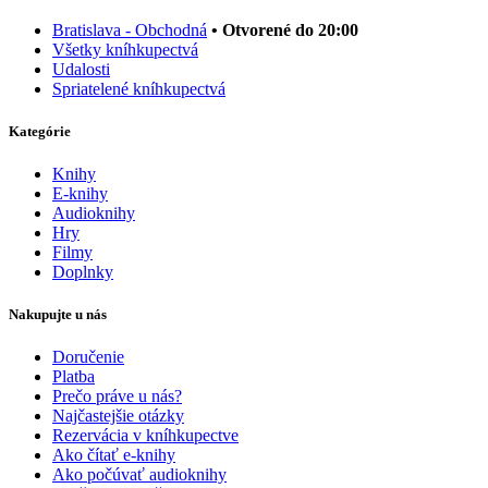
Bratislava - Obchodná
• Otvorené do 20:00
Všetky kníhkupectvá
Udalosti
Spriatelené kníhkupectvá
Kategórie
Knihy
E-knihy
Audioknihy
Hry
Filmy
Doplnky
Nakupujte u nás
Doručenie
Platba
Prečo práve u nás?
Najčastejšie otázky
Rezervácia v kníhkupectve
Ako čítať e-knihy
Ako počúvať audioknihy