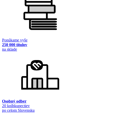
Ponúkame vyše
250 000 titulov
na sklade
Osobný odber
20 kníhkupectiev
po celom Slovensku