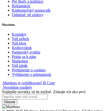
Pre školy a knižnice
Reklamácie
Knihomoľský pomocník
Odstúpiť od zmluvy
Martinus
Kontakty
Náš príbeh
Náš blog
Knihovrátok
Partnerský systém
Pridaj sa k nám
Marketing
Náš labák
Prehlásenie o cookies
Vyhlásenie o prístupnosti
Martinus je certifikovaný B Corp
Nerobíme rozdiely
Najlepšie novinky sú tie knižné. Získajte ich ako prví:
Odoslať