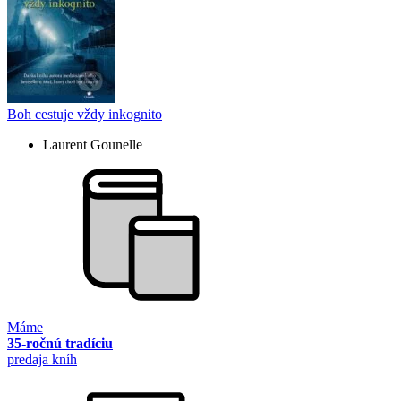
Boh cestuje vždy inkognito
Laurent Gounelle
Máme
35-ročnú tradíciu
predaja kníh