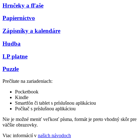
Hrnčeky a fľaše
Papiernictvo
Zápisníky a kalendáre
Hudba
LP platne
Puzzle
Prečítate na zariadeniach:
Pocketbook
Kindle
Smartfón či tablet s príslušnou aplikáciou
Počítač s príslušnou aplikáciou
Nie je možné meniť veľkosť písma, formát je preto vhodný skôr pre
väčšie obrazovky.
Viac informácií v
našich návodoch