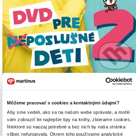
Miro Jaroš: DVD pre (ne)poslušné deti 2
Miro Jaroš
2. diel série
Pesničky pre (ne)poslušné deti
Môžeme pracovať s cookies a kontaktnými údajmi?
Konečne je tu dlhoočakávané druhé DVD Mira Jaroša plné nových,
Aby sme vedeli, ako sa na našom webe správate, a mohli
motivačných videoklipov pre deti...
vám zobraziť tie najlepšie tipy na knihy, zbierame cookies.
Niektoré sú naozaj potrebné a bez nich by naša stránka
DVD film
9,40 €
vôbec nefungovala. Okrem toho používame analytické