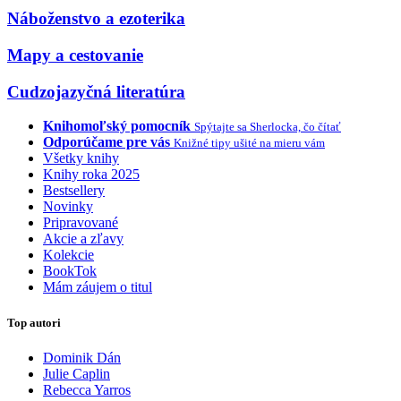
Náboženstvo a ezoterika
Mapy a cestovanie
Cudzojazyčná literatúra
Knihomoľský pomocník
Spýtajte sa Sherlocka, čo čítať
Odporúčame pre vás
Knižné tipy ušité na mieru vám
Všetky knihy
Knihy roka 2025
Bestsellery
Novinky
Pripravované
Akcie a zľavy
Kolekcie
BookTok
Mám záujem o titul
Top autori
Dominik Dán
Julie Caplin
Rebecca Yarros