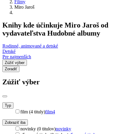
Filmy
Miro Jaroš
Knihy kde účinkuje Miro Jaroš od
vydavateľstva Hudobné albumy
Rodinné, animované a detské
Detské
Pre najmenších
Zúžiť výber
Zoradiť
Zúžiť výber
Typ
film (4 tituly)
film
4
Zobraziť iba
novinky (0 titulov)
novinky