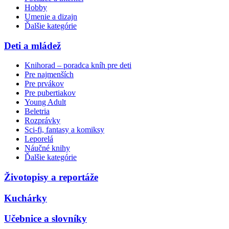
Hobby
Umenie a dizajn
Ďalšie kategórie
Deti a mládež
Knihorad – poradca kníh pre deti
Pre najmenších
Pre prvákov
Pre pubertiakov
Young Adult
Beletria
Rozprávky
Sci-fi, fantasy a komiksy
Leporelá
Náučné knihy
Ďalšie kategórie
Životopisy a reportáže
Kuchárky
Učebnice a slovníky