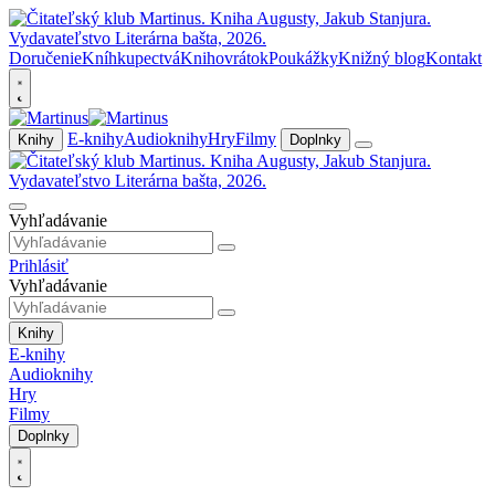
Doručenie
Kníhkupectvá
Knihovrátok
Poukážky
Knižný blog
Kontakt
E-knihy
Audioknihy
Hry
Filmy
Knihy
Doplnky
Vyhľadávanie
Prihlásiť
Vyhľadávanie
Knihy
E-knihy
Audioknihy
Hry
Filmy
Doplnky