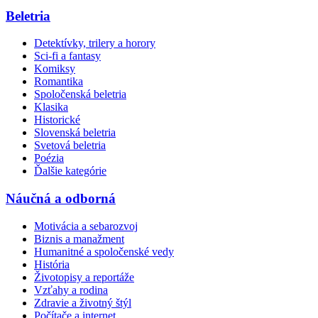
Beletria
Detektívky, trilery a horory
Sci-fi a fantasy
Komiksy
Romantika
Spoločenská beletria
Klasika
Historické
Slovenská beletria
Svetová beletria
Poézia
Ďalšie kategórie
Náučná a odborná
Motivácia a sebarozvoj
Biznis a manažment
Humanitné a spoločenské vedy
História
Životopisy a reportáže
Vzťahy a rodina
Zdravie a životný štýl
Počítače a internet