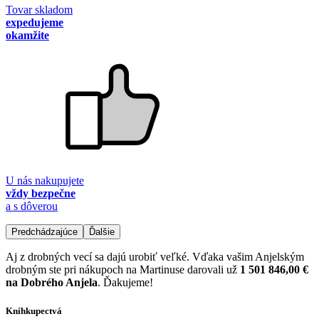
Tovar skladom
expedujeme
okamžite
U nás nakupujete
vždy bezpečne
a s dôverou
Predchádzajúce
Ďalšie
Aj z drobných vecí sa dajú urobiť veľké. Vďaka vašim Anjelským
drobným ste pri nákupoch na Martinuse darovali už
1 501 846,00 €
na Dobrého Anjela
. Ďakujeme!
Kníhkupectvá