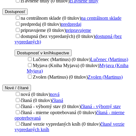
zľavnené tituly (0 titulov)
zľavnené tituly
Dostupnosť
na centrálnom sklade (0 titulov)
na centrálnom sklade
predpredaj (0 titulov)
predpredaj
pripravujeme (0 titulov)
pripravujeme
dostupná (bez vypredaných) (0 titulov)
dostupná (bez
vypredaných)
Dostupnosť v kníhkupectve
Lučenec (Martinus) (0 titulov)
Lučenec (Martinus)
Myjava (Kniha Myjava) (0 titulov)
Myjava (Kniha
Myjava)
Zvolen (Martinus) (0 titulov)
Zvolen (Martinus)
Nové / čítané
nová (0 titulov)
nová
čítaná (0 titulov)
čítaná
čítaná - výborný stav (0 titulov)
čítaná - výborný stav
čítaná - mierne opotrebovaná (0 titulov)
čítaná - mierne
opotrebovaná
čítané verzie vypredaných kníh (0 titulov)
čítané verzie
vypredaných kníh