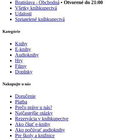
Bratislava - Obchodná
• Otvorené do 21:00
Všetky kníhkupectvá
Udalosti
Spriatelené kníhkupectvá
Kategórie
Knihy
E-knihy
Audioknihy
Hry
Filmy
Doplnky
Nakupujte u nás
Doručenie
Platba
Prečo práve u nás?
Najčastejšie otázky
Rezervácia v kníhkupectve
Ako čítať e-knihy
Ako počúvať audioknihy
Pre školy a knižnice