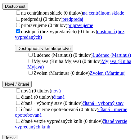
Dostupnosť
na centrálnom sklade (0 titulov)
na centrálnom sklade
predpredaj (0 titulov)
predpredaj
pripravujeme (0 titulov)
pripravujeme
dostupná (bez vypredaných) (0 titulov)
dostupná (bez
vypredaných)
Dostupnosť v kníhkupectve
Lučenec (Martinus) (0 titulov)
Lučenec (Martinus)
Myjava (Kniha Myjava) (0 titulov)
Myjava (Kniha
Myjava)
Zvolen (Martinus) (0 titulov)
Zvolen (Martinus)
Nové / čítané
nová (0 titulov)
nová
čítaná (0 titulov)
čítaná
čítaná - výborný stav (0 titulov)
čítaná - výborný stav
čítaná - mierne opotrebovaná (0 titulov)
čítaná - mierne
opotrebovaná
čítané verzie vypredaných kníh (0 titulov)
čítané verzie
vypredaných kníh
Jazyk