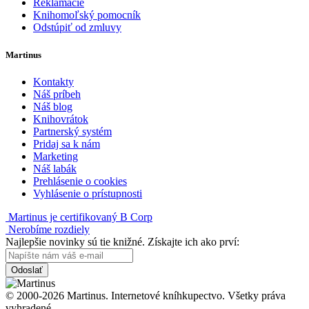
Reklamácie
Knihomoľský pomocník
Odstúpiť od zmluvy
Martinus
Kontakty
Náš príbeh
Náš blog
Knihovrátok
Partnerský systém
Pridaj sa k nám
Marketing
Náš labák
Prehlásenie o cookies
Vyhlásenie o prístupnosti
Martinus je certifikovaný B Corp
Nerobíme rozdiely
Najlepšie novinky sú tie knižné. Získajte ich ako prví:
Odoslať
© 2000-2026 Martinus. Internetové kníhkupectvo. Všetky práva
vyhradené.