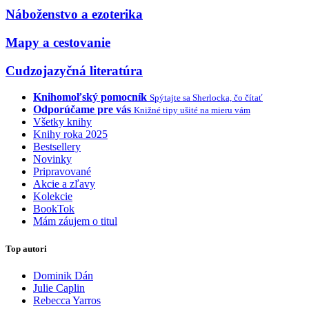
Náboženstvo a ezoterika
Mapy a cestovanie
Cudzojazyčná literatúra
Knihomoľský pomocník
Spýtajte sa Sherlocka, čo čítať
Odporúčame pre vás
Knižné tipy ušité na mieru vám
Všetky knihy
Knihy roka 2025
Bestsellery
Novinky
Pripravované
Akcie a zľavy
Kolekcie
BookTok
Mám záujem o titul
Top autori
Dominik Dán
Julie Caplin
Rebecca Yarros