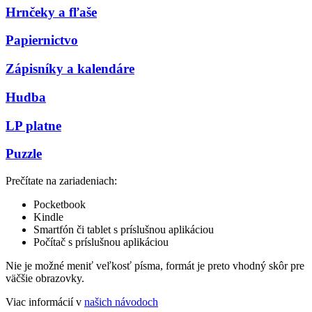
Hrnčeky a fľaše
Papiernictvo
Zápisníky a kalendáre
Hudba
LP platne
Puzzle
Prečítate na zariadeniach:
Pocketbook
Kindle
Smartfón či tablet s príslušnou aplikáciou
Počítač s príslušnou aplikáciou
Nie je možné meniť veľkosť písma, formát je preto vhodný skôr pre
väčšie obrazovky.
Viac informácií v
našich návodoch