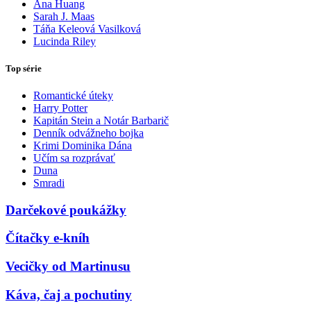
Ana Huang
Sarah J. Maas
Táňa Keleová Vasilková
Lucinda Riley
Top série
Romantické úteky
Harry Potter
Kapitán Stein a Notár Barbarič
Denník odvážneho bojka
Krimi Dominika Dána
Učím sa rozprávať
Duna
Smradi
Darčekové poukážky
Čítačky e-kníh
Vecičky od Martinusu
Káva, čaj a pochutiny