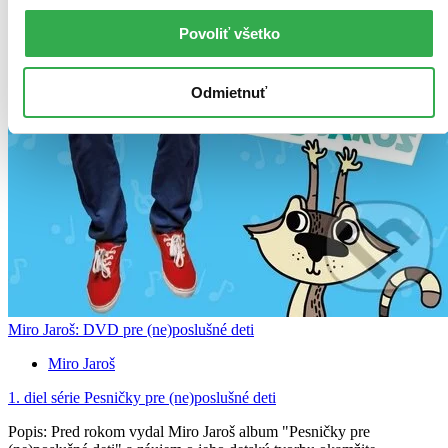
Povoliť všetko
Odmietnuť
Miro Jaroš: DVD pre (ne)poslušné deti
Miro Jaroš
1. diel série
Pesničky pre (ne)poslušné deti
Popis: Pred rokom vydal Miro Jaroš album "Pesničky pre