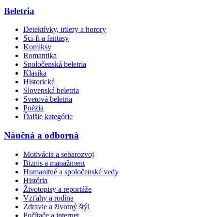
Beletria
Detektívky, trilery a horory
Sci-fi a fantasy
Komiksy
Romantika
Spoločenská beletria
Klasika
Historické
Slovenská beletria
Svetová beletria
Poézia
Ďalšie kategórie
Náučná a odborná
Motivácia a sebarozvoj
Biznis a manažment
Humanitné a spoločenské vedy
História
Životopisy a reportáže
Vzťahy a rodina
Zdravie a životný štýl
Počítače a internet