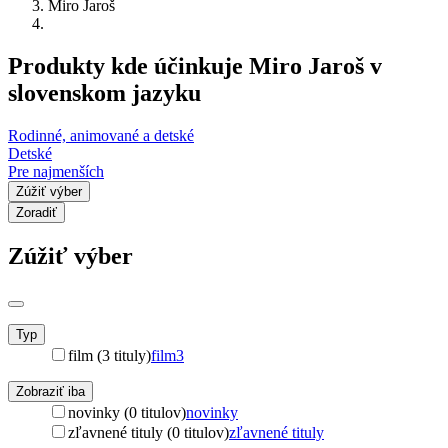
Miro Jaroš
Produkty kde účinkuje Miro Jaroš v
slovenskom jazyku
Rodinné, animované a detské
Detské
Pre najmenších
Zúžiť výber
Zoradiť
Zúžiť výber
Typ
film (3 tituly)
film
3
Zobraziť iba
novinky (0 titulov)
novinky
zľavnené tituly (0 titulov)
zľavnené tituly