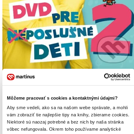
Miro Jaroš: DVD pre (ne)poslušné deti 2
Miro Jaroš
2. diel série
Pesničky pre (ne)poslušné deti
Môžeme pracovať s cookies a kontaktnými údajmi?
Konečne je tu dlhoočakávané druhé DVD Mira Jaroša plné nových,
Aby sme vedeli, ako sa na našom webe správate, a mohli
motivačných videoklipov pre deti...
vám zobraziť tie najlepšie tipy na knihy, zbierame cookies.
DVD film
Niektoré sú naozaj potrebné a bez nich by naša stránka
9,40 €
vôbec nefungovala. Okrem toho používame analytické
Na sklade 1 ks