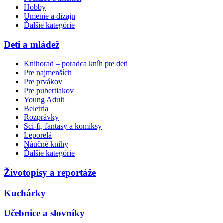
Hobby
Umenie a dizajn
Ďalšie kategórie
Deti a mládež
Knihorad – poradca kníh pre deti
Pre najmenších
Pre prvákov
Pre pubertiakov
Young Adult
Beletria
Rozprávky
Sci-fi, fantasy a komiksy
Leporelá
Náučné knihy
Ďalšie kategórie
Životopisy a reportáže
Kuchárky
Učebnice a slovníky