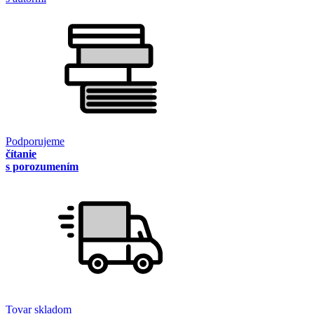
Podporujeme
čítanie
s porozumením
Tovar skladom