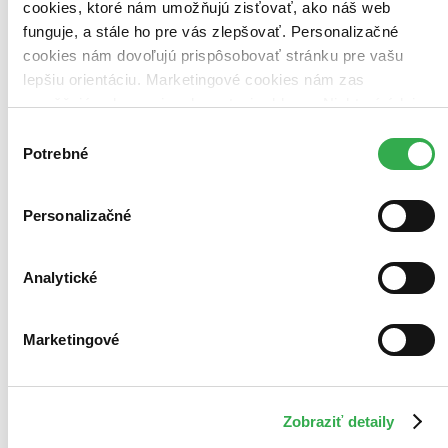
cookies, ktoré nám umožňujú zisťovať, ako náš web
Tento film máme síce aktuálne na sklade, máme však už iba
posledné kusy. Ak ho chcete mať rýchlo, ponáhľajte sa!
funguje, a stále ho pre vás zlepšovať. Personalizačné
Dodanie ďalších môže trvať dlhšie, zvyčajne do šiestich dní.
cookies nám dovoľujú prispôsobovať stránku pre vašu
Pridať do zoznamu
lepšiu orientáciu. Marketingové cookies nám zas
Vložiť do košíka
umožňujú zobrazenie relevantnej reklamy. Niektoré údaje
zdieľame aj s tretími stranami. Veľmi by nám pomohlo,
Výber
keby sme mohli používať všetky tieto cookies. Ďakujeme!
Potrebné
súhlasu
Personalizačné
Analytické
Marketingové
Zobraziť detaily