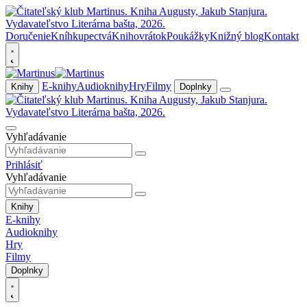
Doručenie
Kníhkupectvá
Knihovrátok
Poukážky
Knižný blog
Kontakt
E-knihy
Audioknihy
Hry
Filmy
Knihy
Doplnky
Vyhľadávanie
Prihlásiť
Vyhľadávanie
Knihy
E-knihy
Audioknihy
Hry
Filmy
Doplnky