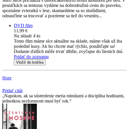
Miro Jaroš prichádza s dlhoočakávaným tretím albumom pre deti. V
pesničkách sa tentoraz vydáme na dobrodružnú cestu do praveku,
spoznáme zvieratká v lese, skamarátime sa so strašidlami,
odnaučíme sa trucovať a pozrieme sa tiež do vesmíru...
DVD film
11,99 €
Na sklade 4 ks
Tento film máme síce aktuálne na sklade, máme však už iba
posledné kusy. Ak ho chcete mať rýchlo, ponáhľajte sa!
Dodanie ďalších môže trvať dlhšie, zvyčajne do šiestich dní.
Pridať do zoznamu
Vložiť do košíka
Hore
Pridať citát
Napokon, ak sa sústredenie meria minútami a disciplína hodinami,
jednotkou nezlomnosti musí byť rok.