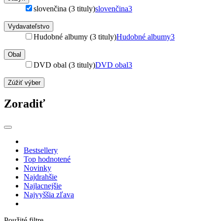
slovenčina (3 tituly)
slovenčina
3
Vydavateľstvo
Hudobné albumy (3 tituly)
Hudobné albumy
3
Obal
DVD obal (3 tituly)
DVD obal
3
Zúžiť výber
Zoradiť
Bestsellery
Top hodnotené
Novinky
Najdrahšie
Najlacnejšie
Najvyššia zľava
Použité filtre