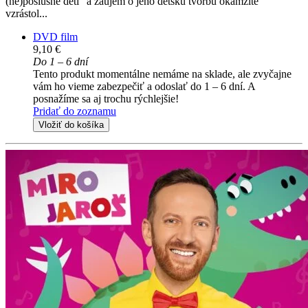
(ne)poslušné deti" a záujem o jeho detskú tvorbu okamžite
vzrástol...
DVD film
9,10 €
Do 1 – 6 dní
Tento produkt momentálne nemáme na sklade, ale zvyčajne
vám ho vieme zabezpečiť a odoslať do 1 – 6 dní. A
posnažíme sa aj trochu rýchlejšie!
Pridať do zoznamu
Vložiť do košíka