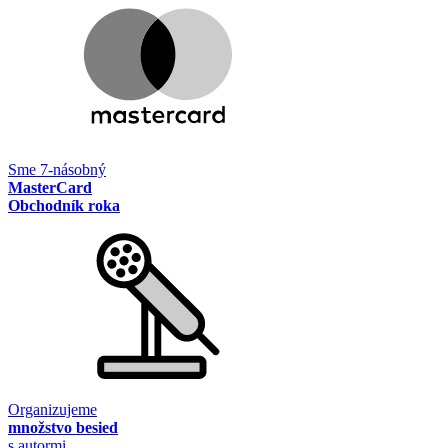
Sme 7-násobný
MasterCard
Obchodník roka
Organizujeme
množstvo besied
s autormi