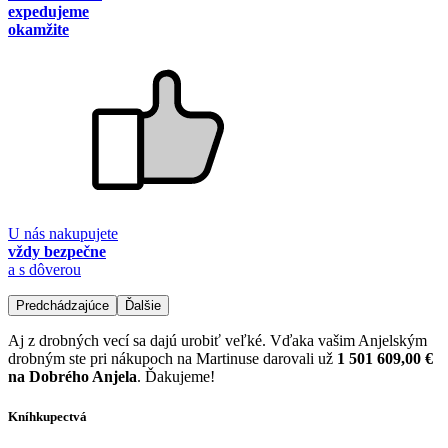
expedujeme
okamžite
U nás nakupujete
vždy bezpečne
a s dôverou
Predchádzajúce
Ďalšie
Aj z drobných vecí sa dajú urobiť veľké. Vďaka vašim Anjelským
drobným ste pri nákupoch na Martinuse darovali už
1 501 609,00 €
na Dobrého Anjela
. Ďakujeme!
Kníhkupectvá