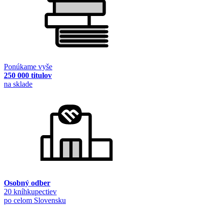
Ponúkame vyše
250 000 titulov
na sklade
Osobný odber
20 kníhkupectiev
po celom Slovensku