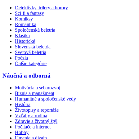
Detektívky, trilery a horory
Sci-fi a fantasy
Komiksy
Romantika
Spoločenská beletria
Klasika
Historické
Slovenská beletria
Svetová beletria
Poézia
Ďalšie kategórie
Náučná a odborná
Motivácia a sebarozvoj
Biznis a manažment
Humanitné a spoločenské vedy
História
Životopisy a reportáže
Vzťahy a rodina
Zdravie a životný štýl
Počítače a internet
Hobby
Umenie a dizajn