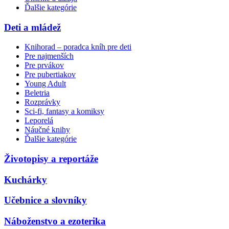
Ďalšie kategórie
Deti a mládež
Knihorad – poradca kníh pre deti
Pre najmenších
Pre prvákov
Pre pubertiakov
Young Adult
Beletria
Rozprávky
Sci-fi, fantasy a komiksy
Leporelá
Náučné knihy
Ďalšie kategórie
Životopisy a reportáže
Kuchárky
Učebnice a slovníky
Náboženstvo a ezoterika