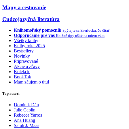
Mapy a cestovanie
Cudzojazyčná literatúra
Knihomoľský pomocník
Spýtajte sa Sherlocka, čo čítať
Odporúčame pre vás
Knižné tipy ušité na mieru vám
Všetky knihy
Knihy roka 2025
Bestsellery
Novinky
Pripravované
Akcie a zľavy
Kolekcie
BookTok
Mám záujem o titul
Top autori
Dominik Dán
Julie Caplin
Rebecca Yarros
Ana Huang
Sarah J. Maas