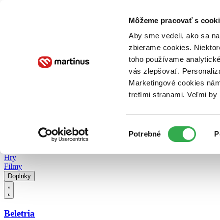
Doručenie
Kníhkupectvá
Knihovrátok
Poukážky
Knižný blog
Kontakt
Môžeme pracovať s cooki
Aby sme vedeli, ako sa na 
zbierame cookies. Niektor
E-knihy
Audioknihy
Hry
Filmy
Knihy
Doplnky
toho používame analytické
vás zlepšovať. Personaliz
Vyhľadávanie
Marketingové cookies nám 
tretími stranami. Veľmi b
Prihlásiť
Vyhľadávanie
Výber
Knihy
Potrebné
P
súhlasu
E-knihy
Audioknihy
Hry
Filmy
Doplnky
Beletria