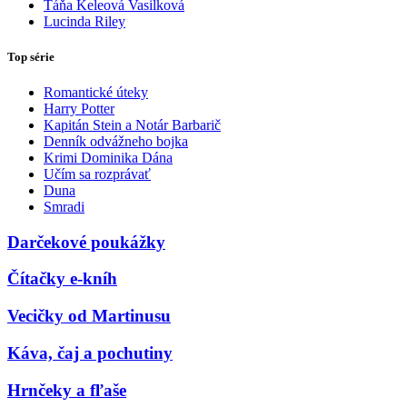
Táňa Keleová Vasilková
Lucinda Riley
Top série
Romantické úteky
Harry Potter
Kapitán Stein a Notár Barbarič
Denník odvážneho bojka
Krimi Dominika Dána
Učím sa rozprávať
Duna
Smradi
Darčekové poukážky
Čítačky e-kníh
Vecičky od Martinusu
Káva, čaj a pochutiny
Hrnčeky a fľaše