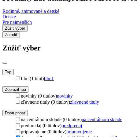
Rodinné, animované a detské
Detské
Pre najmenších
Zúžiť výber
Zoradiť
Zúžiť výber
Typ
film (1 titul)
film
1
Zobraziť iba
novinky (0 titulov)
novinky
zľavnené tituly (0 titulov)
zľavnené tituly
Dostupnosť
na centrálnom sklade (0 titulov)
na centrálnom sklade
predpredaj (0 titulov)
predpredaj
pripravujeme (0 titulov)
pripravujeme