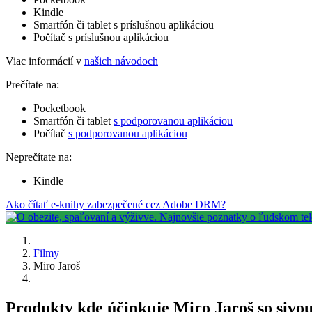
Kindle
Smartfón či tablet s príslušnou aplikáciou
Počítač s príslušnou aplikáciou
Viac informácií v
našich návodoch
Prečítate na:
Pocketbook
Smartfón či tablet
s podporovanou aplikáciou
Počítač
s podporovanou aplikáciou
Neprečítate na:
Kindle
Ako čítať e-knihy zabezpečené cez Adobe DRM?
Filmy
Miro Jaroš
Produkty kde účinkuje Miro Jaroš so sivo