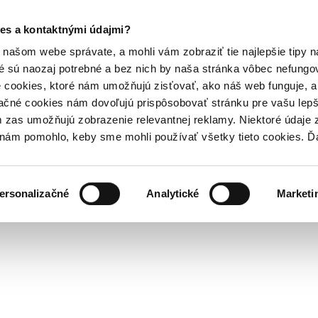
es a kontaktnými údajmi?
našom webe správate, a mohli vám zobraziť tie najlepšie tipy n
é sú naozaj potrebné a bez nich by naša stránka vôbec nefung
 cookies, ktoré nám umožňujú zisťovať, ako náš web funguje, a 
ačné cookies nám dovoľujú prispôsobovať stránku pre vašu lepši
zas umožňujú zobrazenie relevantnej reklamy. Niektoré údaje z
y nám pomohlo, keby sme mohli používať všetky tieto cookies. 
ersonalizačné
Analytické
Marketi