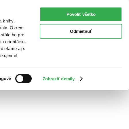
Povoliť všetko
a knihy,
ovala. Okrem
Odmietnuť
stále ho pre
u orientáciu.
dieľame aj s
Ďakujeme!
ngové
Zobraziť detaily