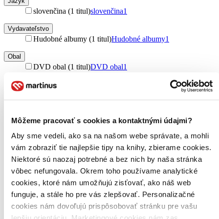
Jazyk
slovenčina (1 titul)
slovenčina
1
Vydavateľstvo
Hudobné albumy (1 titul)
Hudobné albumy
1
Obal
DVD obal (1 titul)
DVD obal
1
Zúžiť výber
Zoradiť
Môžeme pracovať s cookies a kontaktnými údajmi?
Aby sme vedeli, ako sa na našom webe správate, a mohli
vám zobraziť tie najlepšie tipy na knihy, zbierame cookies.
Bestsellery
Niektoré sú naozaj potrebné a bez nich by naša stránka
Top hodnotené
Novinky
vôbec nefungovala. Okrem toho používame analytické
Najdrahšie
cookies, ktoré nám umožňujú zisťovať, ako náš web
Najlacnejšie
funguje, a stále ho pre vás zlepšovať. Personalizačné
Najvyššia zľava
cookies nám dovoľujú prispôsobovať stránku pre vašu
lepšiu orientáciu. Marketingové cookies nám zas