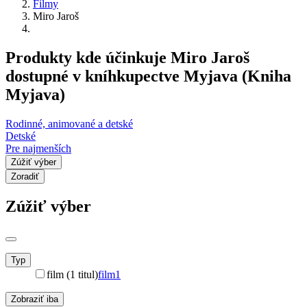
Filmy
Miro Jaroš
Produkty kde účinkuje Miro Jaroš
dostupné v kníhkupectve Myjava (Kniha
Myjava)
Rodinné, animované a detské
Detské
Pre najmenších
Zúžiť výber
Zoradiť
Zúžiť výber
Typ
film (1 titul)
film
1
Zobraziť iba