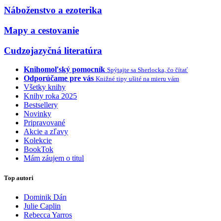
Náboženstvo a ezoterika
Mapy a cestovanie
Cudzojazyčná literatúra
Knihomoľský pomocník
Spýtajte sa Sherlocka, čo čítať
Odporúčame pre vás
Knižné tipy ušité na mieru vám
Všetky knihy
Knihy roka 2025
Bestsellery
Novinky
Pripravované
Akcie a zľavy
Kolekcie
BookTok
Mám záujem o titul
Top autori
Dominik Dán
Julie Caplin
Rebecca Yarros