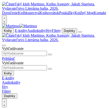
Doručenie
Kníhkupectvá
Knihovrátok
Poukážky
Knižný blog
Kontakt
E-knihy
Audioknihy
Hry
Filmy
Knihy
Doplnky
Vyhľadávanie
Prihlásiť
Vyhľadávanie
Knihy
E-knihy
Audioknihy
Hry
Filmy
Doplnky