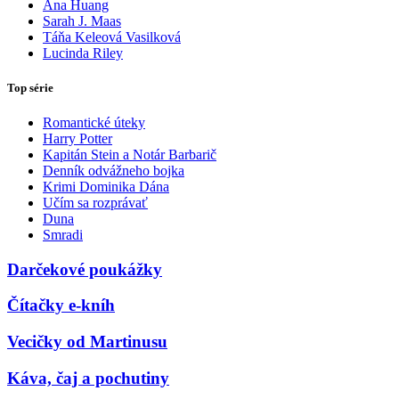
Ana Huang
Sarah J. Maas
Táňa Keleová Vasilková
Lucinda Riley
Top série
Romantické úteky
Harry Potter
Kapitán Stein a Notár Barbarič
Denník odvážneho bojka
Krimi Dominika Dána
Učím sa rozprávať
Duna
Smradi
Darčekové poukážky
Čítačky e-kníh
Vecičky od Martinusu
Káva, čaj a pochutiny