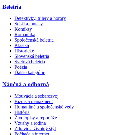
Beletria
Detektívky, trilery a horory
Sci-fi a fantasy
Komiksy
Romantika
Spoločenská beletria
Klasika
Historické
Slovenská beletria
Svetová beletria
Poézia
Ďalšie kategórie
Náučná a odborná
Motivácia a sebarozvoj
Biznis a manažment
Humanitné a spoločenské vedy
História
Životopisy a reportáže
Vzťahy a rodina
Zdravie a životný štýl
Počítače a internet