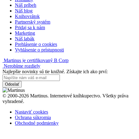
Náš príbeh
Náš blog
Knihovrátok
Partnerský systém
Pridaj sa k nám
Marketing
Náš labák
Prehlásenie o cookies
Vyhlásenie o prístupnosti
Martinus je certifikovaný B Corp
Nerobíme rozdiely
Najlepšie novinky sú tie knižné. Získajte ich ako prví:
Odoslať
© 2000-2026 Martinus. Internetové kníhkupectvo. Všetky práva
vyhradené.
Nastaviť cookies
Ochrana súkromia
Obchodné podmienky