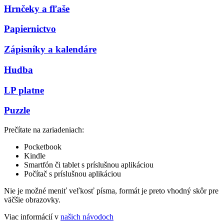
Hrnčeky a fľaše
Papiernictvo
Zápisníky a kalendáre
Hudba
LP platne
Puzzle
Prečítate na zariadeniach:
Pocketbook
Kindle
Smartfón či tablet s príslušnou aplikáciou
Počítač s príslušnou aplikáciou
Nie je možné meniť veľkosť písma, formát je preto vhodný skôr pre
väčšie obrazovky.
Viac informácií v
našich návodoch