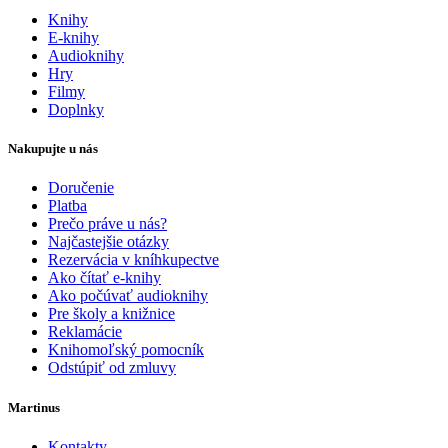
Knihy
E-knihy
Audioknihy
Hry
Filmy
Doplnky
Nakupujte u nás
Doručenie
Platba
Prečo práve u nás?
Najčastejšie otázky
Rezervácia v kníhkupectve
Ako čítať e-knihy
Ako počúvať audioknihy
Pre školy a knižnice
Reklamácie
Knihomoľský pomocník
Odstúpiť od zmluvy
Martinus
Kontakty