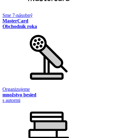
Sme 7-násobný
MasterCard
Obchodník roka
Organizujeme
množstvo besied
s autormi