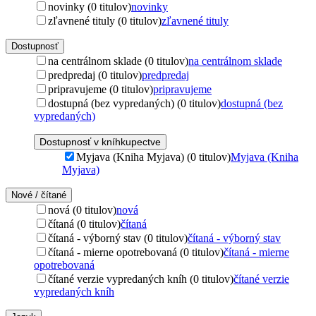
novinky (0 titulov)
novinky
zľavnené tituly (0 titulov)
zľavnené tituly
Dostupnosť
na centrálnom sklade (0 titulov)
na centrálnom sklade
predpredaj (0 titulov)
predpredaj
pripravujeme (0 titulov)
pripravujeme
dostupná (bez vypredaných) (0 titulov)
dostupná (bez
vypredaných)
Dostupnosť v kníhkupectve
Myjava (Kniha Myjava) (0 titulov)
Myjava (Kniha
Myjava)
Nové / čítané
nová (0 titulov)
nová
čítaná (0 titulov)
čítaná
čítaná - výborný stav (0 titulov)
čítaná - výborný stav
čítaná - mierne opotrebovaná (0 titulov)
čítaná - mierne
opotrebovaná
čítané verzie vypredaných kníh (0 titulov)
čítané verzie
vypredaných kníh