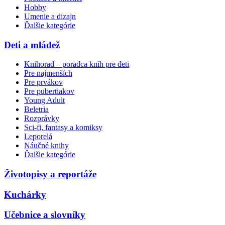
Hobby
Umenie a dizajn
Ďalšie kategórie
Deti a mládež
Knihorad – poradca kníh pre deti
Pre najmenších
Pre prvákov
Pre pubertiakov
Young Adult
Beletria
Rozprávky
Sci-fi, fantasy a komiksy
Leporelá
Náučné knihy
Ďalšie kategórie
Životopisy a reportáže
Kuchárky
Učebnice a slovníky