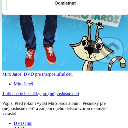
Odmietnuť
Miro Jaroš: DVD pre (ne)poslušné deti
Miro Jaroš
1. diel série
Pesničky pre (ne)poslušné deti
Popis: Pred rokom vydal Miro Jaroš album "Pesničky pre
(ne)poslušné deti" a záujem o jeho detskú tvorbu okamžite
vzrástol...
DVD film