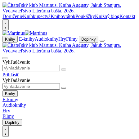
Doručenie
Kníhkupectvá
Knihovrátok
Poukážky
Knižný blog
Kontakt
E-knihy
Audioknihy
Hry
Filmy
Knihy
Doplnky
Vyhľadávanie
Prihlásiť
Vyhľadávanie
Knihy
E-knihy
Audioknihy
Hry
Filmy
Doplnky