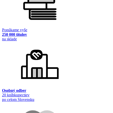
Ponúkame vyše
250 000 titulov
na sklade
Osobný odber
20 kníhkupectiev
po celom Slovensku