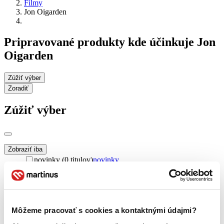
Filmy
Jon Oigarden
Pripravované produkty kde účinkuje Jon
Oigarden
Zúžiť výber
Zoradiť
Zúžiť výber
Zobraziť iba
novinky (0 titulov)
novinky
zľavnené tituly (0 titulov)
zľavnené tituly
Dostupnosť
na centrálnom sklade (0 titulov)
na centrálnom sklade
predpredaj (0 titulov)
predpredaj
Môžeme pracovať s cookies a kontaktnými údajmi?
pripravujeme (0 titulov)
pripravujeme