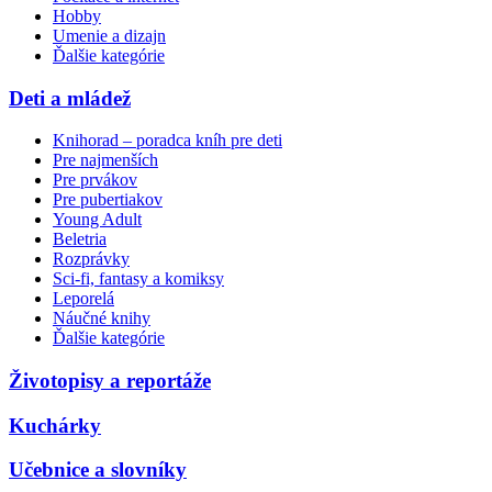
Hobby
Umenie a dizajn
Ďalšie kategórie
Deti a mládež
Knihorad – poradca kníh pre deti
Pre najmenších
Pre prvákov
Pre pubertiakov
Young Adult
Beletria
Rozprávky
Sci-fi, fantasy a komiksy
Leporelá
Náučné knihy
Ďalšie kategórie
Životopisy a reportáže
Kuchárky
Učebnice a slovníky