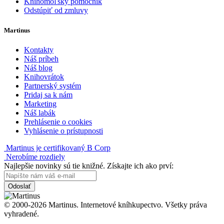
Knihomoľský pomocník
Odstúpiť od zmluvy
Martinus
Kontakty
Náš príbeh
Náš blog
Knihovrátok
Partnerský systém
Pridaj sa k nám
Marketing
Náš labák
Prehlásenie o cookies
Vyhlásenie o prístupnosti
Martinus je certifikovaný B Corp
Nerobíme rozdiely
Najlepšie novinky sú tie knižné. Získajte ich ako prví:
Odoslať
© 2000-2026 Martinus. Internetové kníhkupectvo. Všetky práva
vyhradené.