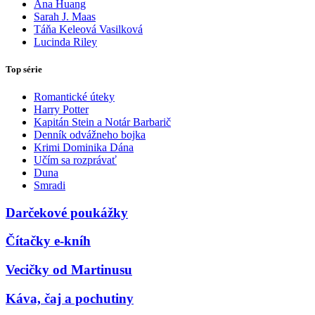
Ana Huang
Sarah J. Maas
Táňa Keleová Vasilková
Lucinda Riley
Top série
Romantické úteky
Harry Potter
Kapitán Stein a Notár Barbarič
Denník odvážneho bojka
Krimi Dominika Dána
Učím sa rozprávať
Duna
Smradi
Darčekové poukážky
Čítačky e-kníh
Vecičky od Martinusu
Káva, čaj a pochutiny