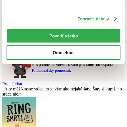
Najvyššia zľava
Zobraziť detaily
Použité filtre
Zrušiť filtre
pripravované
Nebol nájdený
žiadny titul
vyhovujúci zadaným podmienkam.
Povoliť všetko
Skúste prosím zmeniť vyhľadávaný výraz.
Odmietnuť
Chcete poradiť knihu?
Náš pomocník Sherlock vám ju s radosťou vypátra!
Knihomoľský pomocník
Pridať citát
A ty máš krásne srdce, to je viac ako nejaké šaty. Šaty si kúpiš, no
srdce nie.