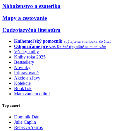
Náboženstvo a ezoterika
Mapy a cestovanie
Cudzojazyčná literatúra
Knihomoľský pomocník
Spýtajte sa Sherlocka, čo čítať
Odporúčame pre vás
Knižné tipy ušité na mieru vám
Všetky knihy
Knihy roka 2025
Bestsellery
Novinky
Pripravované
Akcie a zľavy
Kolekcie
BookTok
Mám záujem o titul
Top autori
Dominik Dán
Julie Caplin
Rebecca Yarros