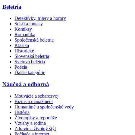
Beletria
Detektívky, trilery a horory
Sci-fi a fantasy
Komiksy
Romantika
Spoločenská beletria
Klasika
Historické
Slovenská beletria
Svetová beletria
Poézia
Ďalšie kategórie
Náučná a odborná
Motivácia a sebarozvoj
Biznis a manažment
Humanitné a spoločenské vedy
História
Životopisy a reportáže
Vzťahy a rodina
Zdravie a životný štýl
Počítače a internet