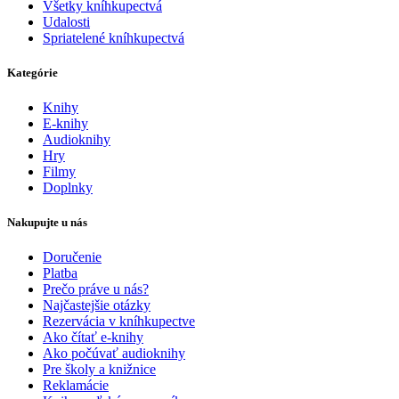
Všetky kníhkupectvá
Udalosti
Spriatelené kníhkupectvá
Kategórie
Knihy
E-knihy
Audioknihy
Hry
Filmy
Doplnky
Nakupujte u nás
Doručenie
Platba
Prečo práve u nás?
Najčastejšie otázky
Rezervácia v kníhkupectve
Ako čítať e-knihy
Ako počúvať audioknihy
Pre školy a knižnice
Reklamácie