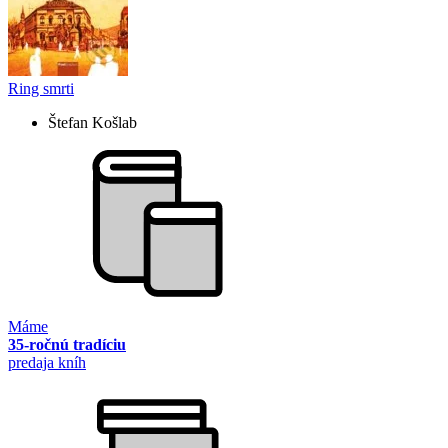
Ring smrti
Štefan Košlab
Máme
35-ročnú tradíciu
predaja kníh