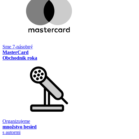
Sme 7-násobný
MasterCard
Obchodník roka
Organizujeme
množstvo besied
s autormi