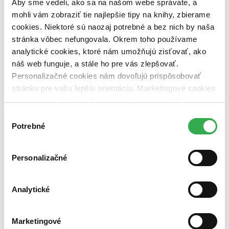
Aby sme vedeli, ako sa na našom webe správate, a
dostupná (bez vypredaných) (0 titulov)
dostupná (bez
vypredaných)
mohli vám zobraziť tie najlepšie tipy na knihy, zbierame
cookies. Niektoré sú naozaj potrebné a bez nich by naša
Nové / čítané
stránka vôbec nefungovala. Okrem toho používame
nová (0 titulov)
nová
analytické cookies, ktoré nám umožňujú zisťovať, ako
čítaná (0 titulov)
čítaná
čítaná - výborný stav (0 titulov)
čítaná - výborný stav
náš web funguje, a stále ho pre vás zlepšovať.
čítaná - mierne opotrebovaná (0 titulov)
čítaná - mierne
Personalizačné cookies nám dovoľujú prispôsobovať
opotrebovaná
stránku pre vašu lepšiu orientáciu. Marketingové cookies
čítané verzie vypredaných kníh (0 titulov)
čítané verzie
nám zas umožňujú zobrazenie relevantnej reklamy.
vypredaných kníh
Niektoré údaje zdieľame aj s tretími stranami. Veľmi by
Výber
Zúžiť výber
nám pomohlo, keby sme mohli používať všetky tieto
Potrebné
súhlasu
cookies. Ďakujeme!
Zoradiť
Personalizačné
Analytické
Bestsellery
Top hodnotené
Novinky
Najdrahšie
Marketingové
Najlacnejšie