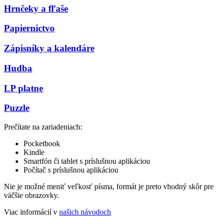
Hrnčeky a fľaše
Papiernictvo
Zápisníky a kalendáre
Hudba
LP platne
Puzzle
Prečítate na zariadeniach:
Pocketbook
Kindle
Smartfón či tablet s príslušnou aplikáciou
Počítač s príslušnou aplikáciou
Nie je možné meniť veľkosť písma, formát je preto vhodný skôr pre
väčšie obrazovky.
Viac informácií v
našich návodoch