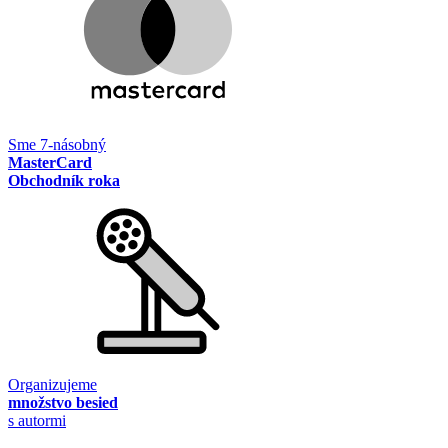
Sme 7-násobný
MasterCard
Obchodník roka
Organizujeme
množstvo besied
s autormi