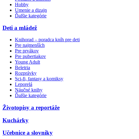
Hobby
Umenie a dizajn
Ďalšie kategórie
Deti a mládež
Knihorad – poradca kníh pre deti
Pre najmenších
Pre prvákov
Pre pubertiakov
Young Adult
Beletria
Rozprávky
Sci-fi, fantasy a komiksy
Leporelá
Náučné knihy
Ďalšie kategórie
Životopisy a reportáže
Kuchárky
Učebnice a slovníky