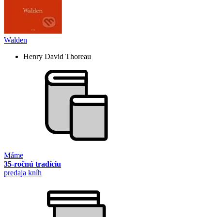
Walden
Henry David Thoreau
Máme
35-ročnú tradíciu
predaja kníh