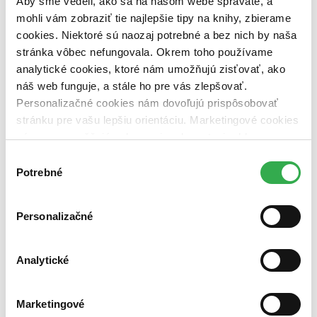
Aby sme vedeli, ako sa na našom webe správate, a
vypredaných)
mohli vám zobraziť tie najlepšie tipy na knihy, zbierame
Nové / čítané
cookies. Niektoré sú naozaj potrebné a bez nich by naša
nová (0 titulov)
nová
stránka vôbec nefungovala. Okrem toho používame
čítaná (0 titulov)
čítaná
analytické cookies, ktoré nám umožňujú zisťovať, ako
čítaná - výborný stav (0 titulov)
čítaná - výborný stav
náš web funguje, a stále ho pre vás zlepšovať.
čítaná - mierne opotrebovaná (0 titulov)
čítaná - mierne
opotrebovaná
Personalizačné cookies nám dovoľujú prispôsobovať
čítané verzie vypredaných kníh (0 titulov)
čítané verzie
stránku pre vašu lepšiu orientáciu. Marketingové cookies
vypredaných kníh
nám zas umožňujú zobrazenie relevantnej reklamy.
Niektoré údaje zdieľame aj s tretími stranami. Veľmi by
Zúžiť výber
Výber
nám pomohlo, keby sme mohli používať všetky tieto
Potrebné
súhlasu
Zoradiť
cookies. Ďakujeme!
Personalizačné
Bestsellery
Analytické
Top hodnotené
Novinky
Najdrahšie
Najlacnejšie
Marketingové
Najvyššia zľava