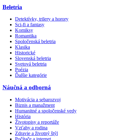
Beletria
Detektívky, trilery a horory
Sci-fi a fantasy
Komiksy
Romantika
Spoločenská beletria
Klasika
Historické
Slovenská beletria
Svetová beletria
Poézia
Ďalšie kategórie
Náučná a odborná
Motivácia a sebarozvoj
Biznis a manažment
Humanitné a spoločenské vedy
História
Životopisy a reportáže
Vzťahy a rodina
Zdravie a životný štýl
Počítače a internet