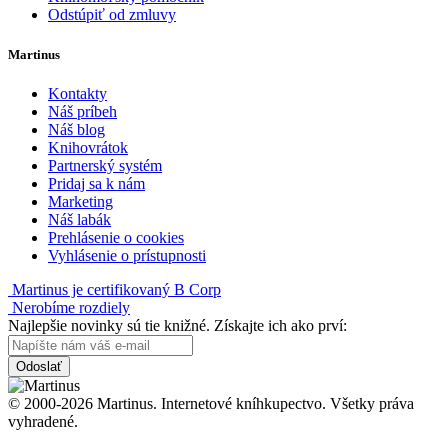
Odstúpiť od zmluvy
Martinus
Kontakty
Náš príbeh
Náš blog
Knihovrátok
Partnerský systém
Pridaj sa k nám
Marketing
Náš labák
Prehlásenie o cookies
Vyhlásenie o prístupnosti
Martinus je certifikovaný B Corp
Nerobíme rozdiely
Najlepšie novinky sú tie knižné. Získajte ich ako prví:
Odoslať
© 2000-2026 Martinus. Internetové kníhkupectvo. Všetky práva
vyhradené.