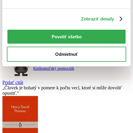
Použité filtre
Zobraziť detaily
Zrušiť filtre
V českom jazyku
čítané - mierne opotrebované
Nebol nájdený
žiadny titul
vyhovujúci zadaným podmienkam.
Skúste prosím zmeniť vyhľadávaný výraz.
Povoliť všetko
Odmietnuť
Chcete poradiť knihu?
Náš pomocník Sherlock vám ju s radosťou vypátra!
Knihomoľský pomocník
Pridať citát
Človek je bohatý v pomere k počtu vecí, ktoré si môže dovoliť
opustiť.