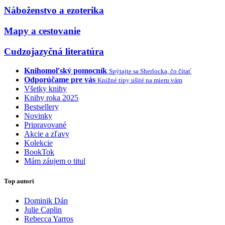
Náboženstvo a ezoterika
Mapy a cestovanie
Cudzojazyčná literatúra
Knihomoľský pomocník
Spýtajte sa Sherlocka, čo čítať
Odporúčame pre vás
Knižné tipy ušité na mieru vám
Všetky knihy
Knihy roka 2025
Bestsellery
Novinky
Pripravované
Akcie a zľavy
Kolekcie
BookTok
Mám záujem o titul
Top autori
Dominik Dán
Julie Caplin
Rebecca Yarros