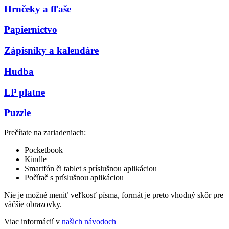
Hrnčeky a fľaše
Papiernictvo
Zápisníky a kalendáre
Hudba
LP platne
Puzzle
Prečítate na zariadeniach:
Pocketbook
Kindle
Smartfón či tablet s príslušnou aplikáciou
Počítač s príslušnou aplikáciou
Nie je možné meniť veľkosť písma, formát je preto vhodný skôr pre
väčšie obrazovky.
Viac informácií v
našich návodoch