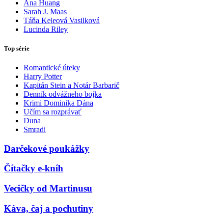
Ana Huang
Sarah J. Maas
Táňa Keleová Vasilková
Lucinda Riley
Top série
Romantické úteky
Harry Potter
Kapitán Stein a Notár Barbarič
Denník odvážneho bojka
Krimi Dominika Dána
Učím sa rozprávať
Duna
Smradi
Darčekové poukážky
Čítačky e-kníh
Vecičky od Martinusu
Káva, čaj a pochutiny