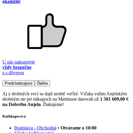
okamžite
U nás nakupujete
vždy bezpečne
a s dôverou
Predchádzajúce
Ďalšie
Aj z drobných vecí sa dajú urobiť veľké. Vďaka vašim Anjelským
drobným ste pri nákupoch na Martinuse darovali už
1 501 609,00 €
na Dobrého Anjela
. Ďakujeme!
Kníhkupectvá
Bratislava - Obchodná
• Otvárame o 10:00