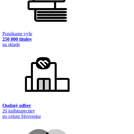
Ponúkame vyše
250 000 titulov
na sklade
Osobný odber
20 kníhkupectiev
po celom Slovensku