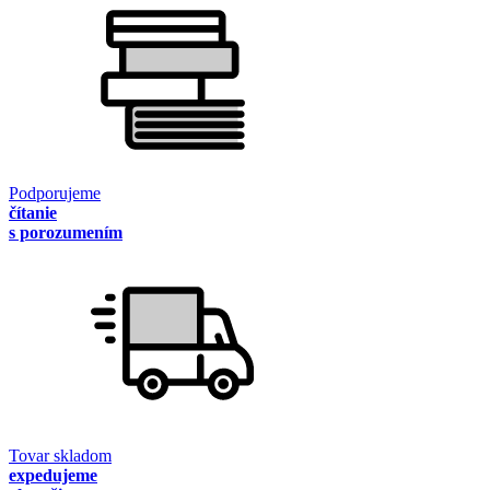
Podporujeme
čítanie
s porozumením
Tovar skladom
expedujeme