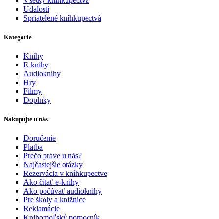
Všetky kníhkupectvá
Udalosti
Spriatelené kníhkupectvá
Kategórie
Knihy
E-knihy
Audioknihy
Hry
Filmy
Doplnky
Nakupujte u nás
Doručenie
Platba
Prečo práve u nás?
Najčastejšie otázky
Rezervácia v kníhkupectve
Ako čítať e-knihy
Ako počúvať audioknihy
Pre školy a knižnice
Reklamácie
Knihomoľský pomocník