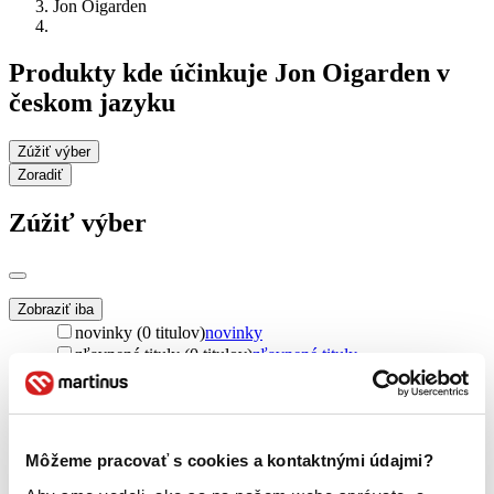
Jon Oigarden
Produkty kde účinkuje Jon Oigarden v
českom jazyku
Zúžiť výber
Zoradiť
Zúžiť výber
Zobraziť iba
novinky (0 titulov)
novinky
zľavnené tituly (0 titulov)
zľavnené tituly
Dostupnosť
na centrálnom sklade (0 titulov)
na centrálnom sklade
predpredaj (0 titulov)
predpredaj
Môžeme pracovať s cookies a kontaktnými údajmi?
pripravujeme (0 titulov)
pripravujeme
dostupná (bez vypredaných) (0 titulov)
dostupná (bez