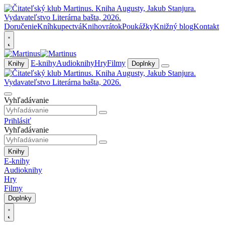
Doručenie
Kníhkupectvá
Knihovrátok
Poukážky
Knižný blog
Kontakt
E-knihy
Audioknihy
Hry
Filmy
Knihy
Doplnky
Vyhľadávanie
Prihlásiť
Vyhľadávanie
Knihy
E-knihy
Audioknihy
Hry
Filmy
Doplnky