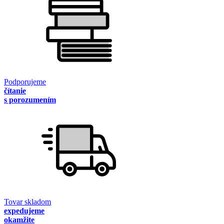
Podporujeme
čítanie
s porozumením
Tovar skladom
expedujeme
okamžite