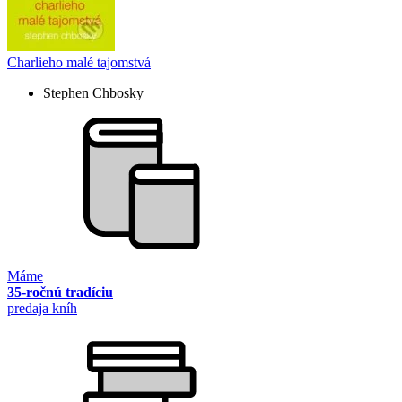
Charlieho malé tajomstvá
Stephen Chbosky
Máme
35-ročnú tradíciu
predaja kníh