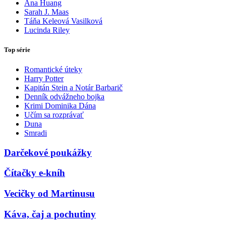
Ana Huang
Sarah J. Maas
Táňa Keleová Vasilková
Lucinda Riley
Top série
Romantické úteky
Harry Potter
Kapitán Stein a Notár Barbarič
Denník odvážneho bojka
Krimi Dominika Dána
Učím sa rozprávať
Duna
Smradi
Darčekové poukážky
Čítačky e-kníh
Vecičky od Martinusu
Káva, čaj a pochutiny