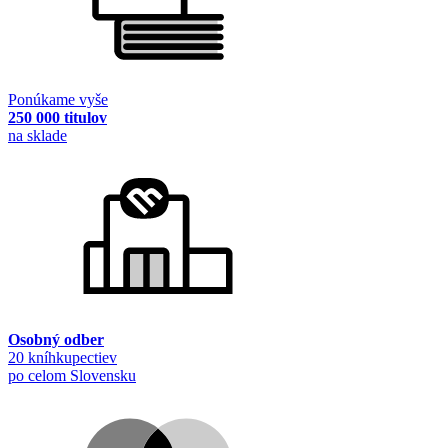
Ponúkame vyše
250 000 titulov
na sklade
Osobný odber
20 kníhkupectiev
po celom Slovensku