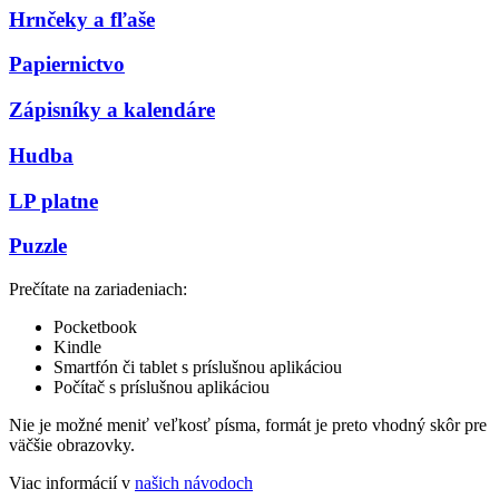
Hrnčeky a fľaše
Papiernictvo
Zápisníky a kalendáre
Hudba
LP platne
Puzzle
Prečítate na zariadeniach:
Pocketbook
Kindle
Smartfón či tablet s príslušnou aplikáciou
Počítač s príslušnou aplikáciou
Nie je možné meniť veľkosť písma, formát je preto vhodný skôr pre
väčšie obrazovky.
Viac informácií v
našich návodoch