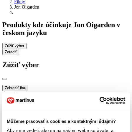
Filmy
Jon Oigarden
Produkty kde účinkuje Jon Oigarden v
českom jazyku
Zúžiť výber
Zoradiť
Zúžiť výber
Zobraziť iba
novinky (0 titulov)
novinky
zľavnené tituly (0 titulov)
zľavnené tituly
Dostupnosť
na centrálnom sklade (0 titulov)
na centrálnom sklade
Môžeme pracovať s cookies a kontaktnými údajmi?
predpredaj (0 titulov)
predpredaj
pripravujeme (0 titulov)
pripravujeme
Aby sme vedeli, ako sa na našom webe správate, a