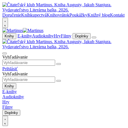
Doručenie
Kníhkupectvá
Knihovrátok
Poukážky
Knižný blog
Kontakt
E-knihy
Audioknihy
Hry
Filmy
Knihy
Doplnky
Vyhľadávanie
Prihlásiť
Vyhľadávanie
Knihy
E-knihy
Audioknihy
Hry
Filmy
Doplnky