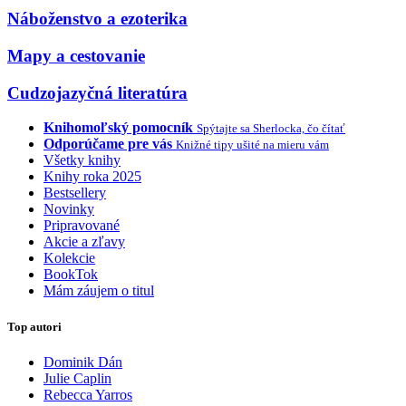
Náboženstvo a ezoterika
Mapy a cestovanie
Cudzojazyčná literatúra
Knihomoľský pomocník
Spýtajte sa Sherlocka, čo čítať
Odporúčame pre vás
Knižné tipy ušité na mieru vám
Všetky knihy
Knihy roka 2025
Bestsellery
Novinky
Pripravované
Akcie a zľavy
Kolekcie
BookTok
Mám záujem o titul
Top autori
Dominik Dán
Julie Caplin
Rebecca Yarros