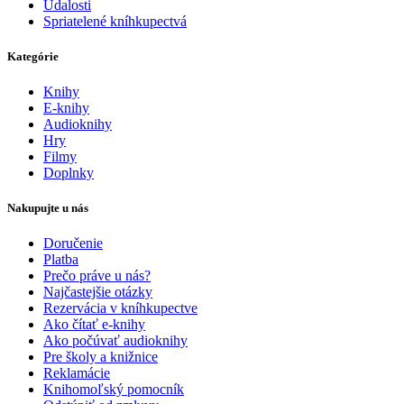
Udalosti
Spriatelené kníhkupectvá
Kategórie
Knihy
E-knihy
Audioknihy
Hry
Filmy
Doplnky
Nakupujte u nás
Doručenie
Platba
Prečo práve u nás?
Najčastejšie otázky
Rezervácia v kníhkupectve
Ako čítať e-knihy
Ako počúvať audioknihy
Pre školy a knižnice
Reklamácie
Knihomoľský pomocník