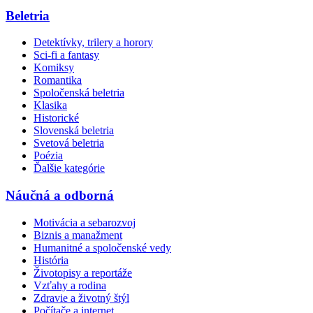
Beletria
Detektívky, trilery a horory
Sci-fi a fantasy
Komiksy
Romantika
Spoločenská beletria
Klasika
Historické
Slovenská beletria
Svetová beletria
Poézia
Ďalšie kategórie
Náučná a odborná
Motivácia a sebarozvoj
Biznis a manažment
Humanitné a spoločenské vedy
História
Životopisy a reportáže
Vzťahy a rodina
Zdravie a životný štýl
Počítače a internet