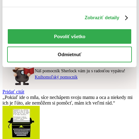
Najvyššia zľava
Zobraziť detaily
Použité filtre
Zrušiť filtre
V českom jazyku
čítané - výborný stav
Povoliť všetko
Nebol nájdený
žiadny titul
vyhovujúci zadaným podmienkam.
Skúste prosím zmeniť vyhľadávaný výraz.
Odmietnuť
Chcete poradiť knihu?
Náš pomocník Sherlock vám ju s radosťou vypátra!
Knihomoľský pomocník
Pridať citát
Pokiaľ ide o mňa, síce nechápem svoju mamu a oca a niekedy mi
ich je ľúto, ale nemôžem si pomôcť, mám ich veľmi rád.