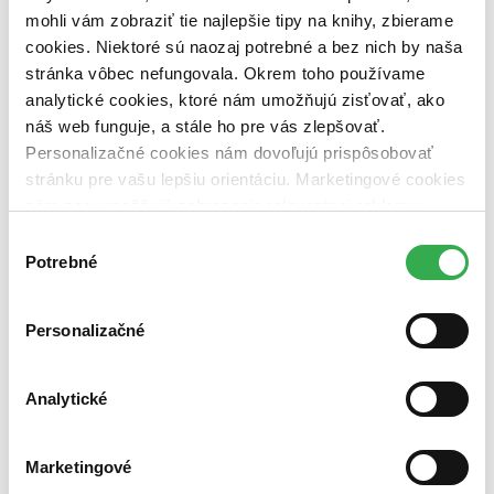
dostupná (bez vypredaných) (0 titulov)
dostupná (bez
mohli vám zobraziť tie najlepšie tipy na knihy, zbierame
vypredaných)
cookies. Niektoré sú naozaj potrebné a bez nich by naša
Nové / čítané
stránka vôbec nefungovala. Okrem toho používame
nová (0 titulov)
nová
analytické cookies, ktoré nám umožňujú zisťovať, ako
čítaná (0 titulov)
čítaná
náš web funguje, a stále ho pre vás zlepšovať.
čítaná - výborný stav (0 titulov)
čítaná - výborný stav
Personalizačné cookies nám dovoľujú prispôsobovať
čítaná - mierne opotrebovaná (0 titulov)
čítaná - mierne
opotrebovaná
stránku pre vašu lepšiu orientáciu. Marketingové cookies
čítané verzie vypredaných kníh (0 titulov)
čítané verzie
nám zas umožňujú zobrazenie relevantnej reklamy.
vypredaných kníh
Niektoré údaje zdieľame aj s tretími stranami. Veľmi by
Výber
nám pomohlo, keby sme mohli používať všetky tieto
Zúžiť výber
Potrebné
súhlasu
cookies. Ďakujeme!
Zoradiť
Personalizačné
Analytické
Bestsellery
Top hodnotené
Novinky
Marketingové
Najdrahšie
Najlacnejšie