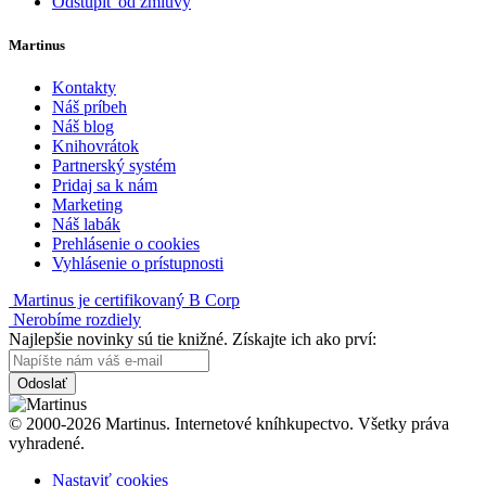
Odstúpiť od zmluvy
Martinus
Kontakty
Náš príbeh
Náš blog
Knihovrátok
Partnerský systém
Pridaj sa k nám
Marketing
Náš labák
Prehlásenie o cookies
Vyhlásenie o prístupnosti
Martinus je certifikovaný B Corp
Nerobíme rozdiely
Najlepšie novinky sú tie knižné. Získajte ich ako prví:
Odoslať
© 2000-2026 Martinus. Internetové kníhkupectvo. Všetky práva
vyhradené.
Nastaviť cookies