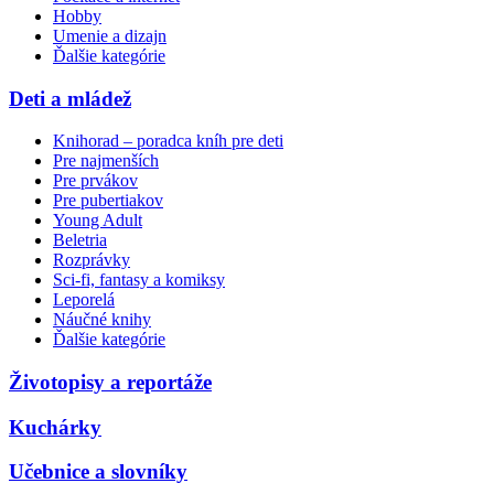
Hobby
Umenie a dizajn
Ďalšie kategórie
Deti a mládež
Knihorad – poradca kníh pre deti
Pre najmenších
Pre prvákov
Pre pubertiakov
Young Adult
Beletria
Rozprávky
Sci-fi, fantasy a komiksy
Leporelá
Náučné knihy
Ďalšie kategórie
Životopisy a reportáže
Kuchárky
Učebnice a slovníky