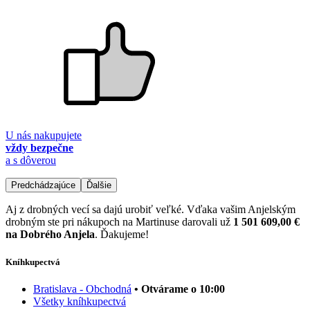
U nás nakupujete
vždy bezpečne
a s dôverou
Predchádzajúce
Ďalšie
Aj z drobných vecí sa dajú urobiť veľké. Vďaka vašim Anjelským
drobným ste pri nákupoch na Martinuse darovali už
1 501 609,00 €
na Dobrého Anjela
. Ďakujeme!
Kníhkupectvá
Bratislava - Obchodná
• Otvárame o 10:00
Všetky kníhkupectvá