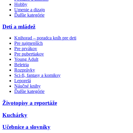
Hobby
Umenie a dizajn
Ďalšie kategórie
Deti a mládež
Knihorad – poradca kníh pre deti
Pre najmenších
Pre prvákov
Pre pubertiakov
Young Adult
Beletria
Rozprávky
Sci-fi, fantasy a komiksy
Leporelá
Náučné knihy
Ďalšie kategórie
Životopisy a reportáže
Kuchárky
Učebnice a slovníky