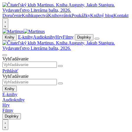
Doručenie
Kníhkupectvá
Knihovrátok
Poukážky
Knižný blog
Kontakt
E-knihy
Audioknihy
Hry
Filmy
Knihy
Doplnky
Vyhľadávanie
Prihlásiť
Vyhľadávanie
Knihy
E-knihy
Audioknihy
Hry
Filmy
Doplnky