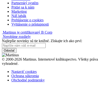
Partnerský systém
Pridaj sa k nám
Marketing
Náš labák
Prehlásenie o cookies
Vyhlásenie o prístupnosti
Martinus je certifikovaný B Corp
Nerobíme rozdiely
Najlepšie novinky sú tie knižné. Získajte ich ako prví:
Odoslať
© 2000-2026 Martinus. Internetové kníhkupectvo. Všetky práva
vyhradené.
Nastaviť cookies
Ochrana súkromia
Obchodné podmienky