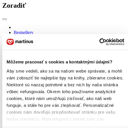
Zoradiť
Bestsellery
Top hodnotené
Novinky
Najdrahšie
Najlacnejšie
Najvyššia zľava
Môžeme pracovať s cookies a kontaktnými údajmi?
Aby sme vedeli, ako sa na našom webe správate, a mohli
Použité filtre
vám zobraziť tie najlepšie tipy na knihy, zbierame cookies.
Zrušiť filtre
Účinkuje Jon Oigarden
Niektoré sú naozaj potrebné a bez nich by naša stránka
vôbec nefungovala. Okrem toho používame analytické
cookies, ktoré nám umožňujú zisťovať, ako náš web
funguje, a stále ho pre vás zlepšovať. Personalizačné
cookies nám dovoľujú prispôsobovať stránku pre vašu
lepšiu orientáciu. Marketingové cookies nám zas
umožňujú zobrazenie relevantnej reklamy. Niektoré údaje