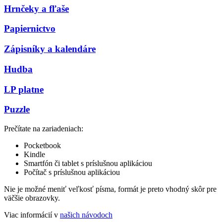
Hrnčeky a fľaše
Papiernictvo
Zápisníky a kalendáre
Hudba
LP platne
Puzzle
Prečítate na zariadeniach:
Pocketbook
Kindle
Smartfón či tablet s príslušnou aplikáciou
Počítač s príslušnou aplikáciou
Nie je možné meniť veľkosť písma, formát je preto vhodný skôr pre
väčšie obrazovky.
Viac informácií v
našich návodoch