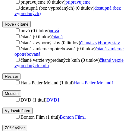
pripravujeme (0 titulov)
pripravujeme
dostupná (bez vypredaných) (0 titulov)
dostupná (bez
vypredaných)
Nové / čítané
nová (0 titulov)
nová
čítaná (0 titulov)
čítaná
čítaná - výborný stav (0 titulov)
čítaná - výborný stav
čítaná - mierne opotrebovaná (0 titulov)
čítaná - mierne
opotrebovaná
čítané verzie vypredaných kníh (0 titulov)
čítané verzie
vypredaných kníh
Režisér
Hans Petter Moland (1 titul)
Hans Petter Moland
1
Médium
DVD (1 titul)
DVD
1
Vydavateľstvo
Bonton Film (1 titul)
Bonton Film
1
Zúžiť výber