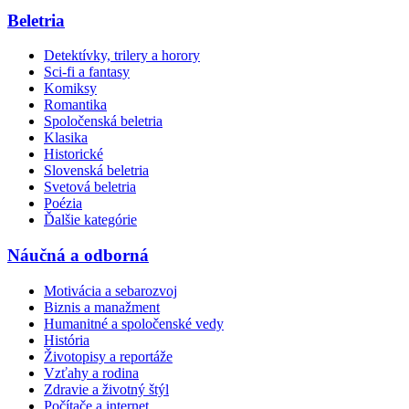
Beletria
Detektívky, trilery a horory
Sci-fi a fantasy
Komiksy
Romantika
Spoločenská beletria
Klasika
Historické
Slovenská beletria
Svetová beletria
Poézia
Ďalšie kategórie
Náučná a odborná
Motivácia a sebarozvoj
Biznis a manažment
Humanitné a spoločenské vedy
História
Životopisy a reportáže
Vzťahy a rodina
Zdravie a životný štýl
Počítače a internet