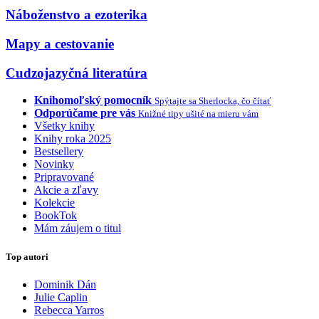
Náboženstvo a ezoterika
Mapy a cestovanie
Cudzojazyčná literatúra
Knihomoľský pomocník
Spýtajte sa Sherlocka, čo čítať
Odporúčame pre vás
Knižné tipy ušité na mieru vám
Všetky knihy
Knihy roka 2025
Bestsellery
Novinky
Pripravované
Akcie a zľavy
Kolekcie
BookTok
Mám záujem o titul
Top autori
Dominik Dán
Julie Caplin
Rebecca Yarros