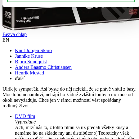
Bezva chlap
EN
Knut Jorgen Skaro
Jannike Kruse
Bjorn Sundquist
Anders Baasmo Christiansen
Henrik Mestad
ďalší
Ulrik je sympaťák. Asi byste do něj neřekli, že se právě vrátil z basy.
Moc toho nenamluví, netrápí ho žádné zvláštní touhy a nic moc od
okolí nevyžaduje. Chce jen v rámci možností vést spořádaný
rodinný život...
DVD film
Vypredané
Ach, mrzí nás to, z tohto filmu sa už predali všetky kusy a
nemáme ho na sklade my ani distribútor :( Teoreticky však
môžete mať šťastie v niektorých iných obchodoch, ktoré ešte