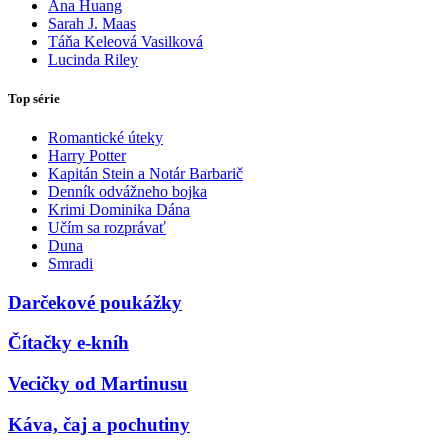
Ana Huang
Sarah J. Maas
Táňa Keleová Vasilková
Lucinda Riley
Top série
Romantické úteky
Harry Potter
Kapitán Stein a Notár Barbarič
Denník odvážneho bojka
Krimi Dominika Dána
Učím sa rozprávať
Duna
Smradi
Darčekové poukážky
Čítačky e-kníh
Vecičky od Martinusu
Káva, čaj a pochutiny