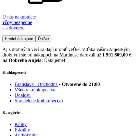
U nás nakupujete
vždy bezpečne
a s dôverou
Predchádzajúce
Ďalšie
Aj z drobných vecí sa dajú urobiť veľké. Vďaka vašim Anjelským
drobným ste pri nákupoch na Martinuse darovali už
1 501 609,00 €
na Dobrého Anjela
. Ďakujeme!
Kníhkupectvá
Bratislava - Obchodná
• Otvorené do 21:00
Všetky kníhkupectvá
Udalosti
Spriatelené kníhkupectvá
Kategórie
Knihy
E-knihy
Audioknihy