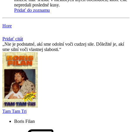
nepredali posledné kusy.
Pridať do zoznamu
Hore
Pridať citát
Nie je podstatné, akí sme odolní voči cudzej sile. Dôležité je, akí
sme silní voči vlastnej slabosti.
Tam Tam Tri
Boris Filan