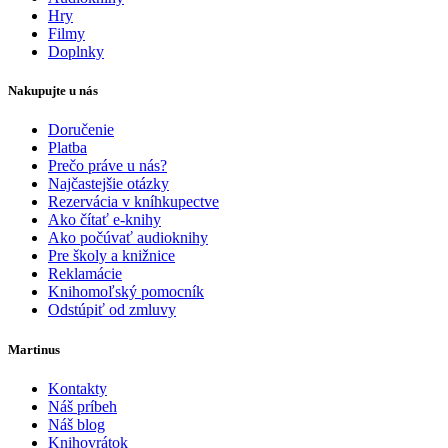
Hry
Filmy
Doplnky
Nakupujte u nás
Doručenie
Platba
Prečo práve u nás?
Najčastejšie otázky
Rezervácia v kníhkupectve
Ako čítať e-knihy
Ako počúvať audioknihy
Pre školy a knižnice
Reklamácie
Knihomoľský pomocník
Odstúpiť od zmluvy
Martinus
Kontakty
Náš príbeh
Náš blog
Knihovrátok