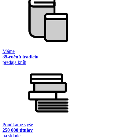
Máme
35-ročnú tradíciu
predaja kníh
Ponúkame vyše
250 000 titulov
na sklade