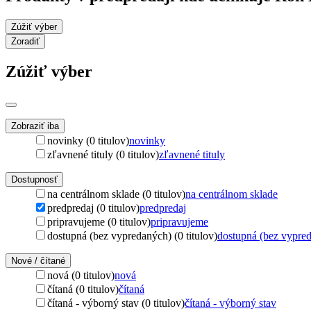
Zúžiť výber
Zoradiť
Zúžiť výber
Zobraziť iba
novinky (0 titulov)
novinky
zľavnené tituly (0 titulov)
zľavnené tituly
Dostupnosť
na centrálnom sklade (0 titulov)
na centrálnom sklade
predpredaj (0 titulov)
predpredaj
pripravujeme (0 titulov)
pripravujeme
dostupná (bez vypredaných) (0 titulov)
dostupná (bez vypre
Nové / čítané
nová (0 titulov)
nová
čítaná (0 titulov)
čítaná
čítaná - výborný stav (0 titulov)
čítaná - výborný stav