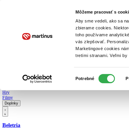
Doručenie
Kníhkupectvá
Knihovrátok
Poukážky
Knižný blog
Kontakt
Môžeme pracovať s cooki
Aby sme vedeli, ako sa na 
zbierame cookies. Niektor
E-knihy
Audioknihy
Hry
Filmy
Knihy
Doplnky
toho používame analytické
vás zlepšovať. Personaliz
Vyhľadávanie
Marketingové cookies nám 
tretími stranami. Veľmi b
Prihlásiť
Vyhľadávanie
Výber
Knihy
Potrebné
P
súhlasu
E-knihy
Audioknihy
Hry
Filmy
Doplnky
Beletria