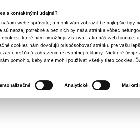
es a kontaktnými údajmi?
našom webe správate, a mohli vám zobraziť tie najlepšie tipy n
é sú naozaj potrebné a bez nich by naša stránka vôbec nefung
 cookies, ktoré nám umožňujú zisťovať, ako náš web funguje, a 
ačné cookies nám dovoľujú prispôsobovať stránku pre vašu lepši
zas umožňujú zobrazenie relevantnej reklamy. Niektoré údaje z
y nám pomohlo, keby sme mohli používať všetky tieto cookies. 
ersonalizačné
Analytické
Marketi