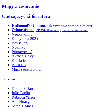
Mapy a cestovanie
Cudzojazyčná literatúra
Knihomoľský pomocník
Spýtajte sa Sherlocka, čo čítať
Odporúčame pre vás
Knižné tipy ušité na mieru vám
Všetky knihy
Knihy roka 2025
Bestsellery
Novinky
Pripravované
Akcie a zľavy
Kolekcie
BookTok
Mám záujem o titul
Top autori
Dominik Dán
Julie Caplin
Rebecca Yarros
Ana Huang
Sarah J. Maas