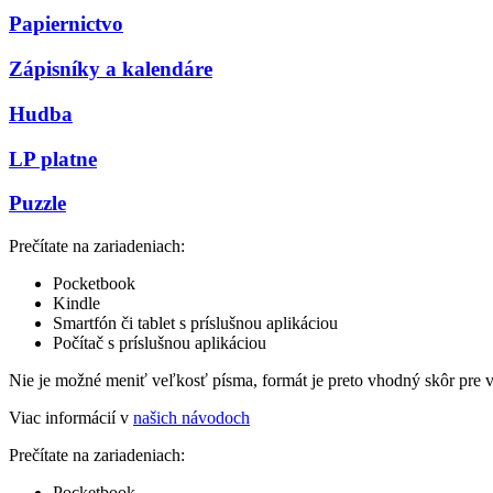
Papiernictvo
Zápisníky a kalendáre
Hudba
LP platne
Puzzle
Prečítate na zariadeniach:
Pocketbook
Kindle
Smartfón či tablet s príslušnou aplikáciou
Počítač s príslušnou aplikáciou
Nie je možné meniť veľkosť písma, formát je preto vhodný skôr pre 
Viac informácií v
našich návodoch
Prečítate na zariadeniach:
Pocketbook