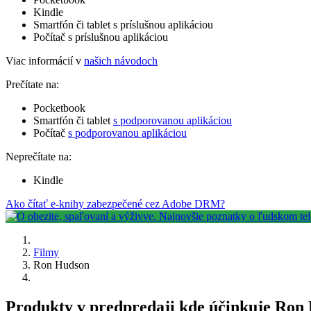
Kindle
Smartfón či tablet s príslušnou aplikáciou
Počítač s príslušnou aplikáciou
Viac informácií v
našich návodoch
Prečítate na:
Pocketbook
Smartfón či tablet
s podporovanou aplikáciou
Počítač
s podporovanou aplikáciou
Neprečítate na:
Kindle
Ako čítať e-knihy zabezpečené cez Adobe DRM?
Filmy
Ron Hudson
Produkty v predpredaji kde účinkuje Ron