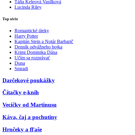
Táňa Keleová Vasilková
Lucinda Riley
Top série
Romantické úteky
Harry Potter
Kapitán Stein a Notár Barbarič
Denník odvážneho bojka
Krimi Dominika Dána
Učím sa rozprávať
Duna
Smradi
Darčekové poukážky
Čítačky e-kníh
Vecičky od Martinusu
Káva, čaj a pochutiny
Hrnčeky a fľaše