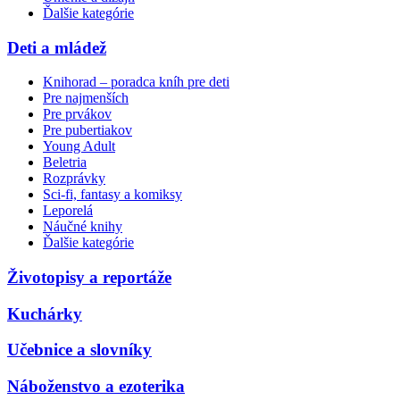
Ďalšie kategórie
Deti a mládež
Knihorad – poradca kníh pre deti
Pre najmenších
Pre prvákov
Pre pubertiakov
Young Adult
Beletria
Rozprávky
Sci-fi, fantasy a komiksy
Leporelá
Náučné knihy
Ďalšie kategórie
Životopisy a reportáže
Kuchárky
Učebnice a slovníky
Náboženstvo a ezoterika