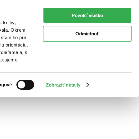
Povoliť všetko
a knihy,
ovala. Okrem
Odmietnuť
stále ho pre
u orientáciu.
dieľame aj s
Ďakujeme!
ngové
Zobraziť detaily