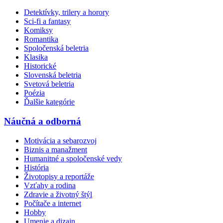
Detektívky, trilery a horory
Sci-fi a fantasy
Komiksy
Romantika
Spoločenská beletria
Klasika
Historické
Slovenská beletria
Svetová beletria
Poézia
Ďalšie kategórie
Náučná a odborná
Motivácia a sebarozvoj
Biznis a manažment
Humanitné a spoločenské vedy
História
Životopisy a reportáže
Vzťahy a rodina
Zdravie a životný štýl
Počítače a internet
Hobby
Umenie a dizajn