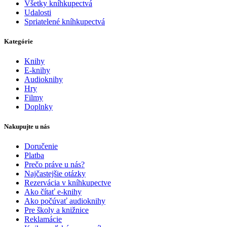
Všetky kníhkupectvá
Udalosti
Spriatelené kníhkupectvá
Kategórie
Knihy
E-knihy
Audioknihy
Hry
Filmy
Doplnky
Nakupujte u nás
Doručenie
Platba
Prečo práve u nás?
Najčastejšie otázky
Rezervácia v kníhkupectve
Ako čítať e-knihy
Ako počúvať audioknihy
Pre školy a knižnice
Reklamácie