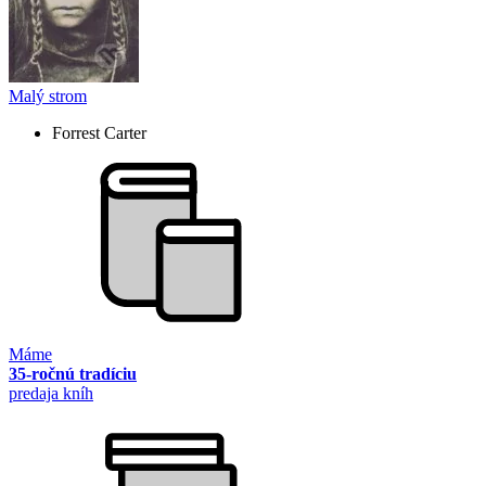
Malý strom
Forrest Carter
Máme
35-ročnú tradíciu
predaja kníh