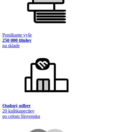
Ponúkame vyše
250 000 titulov
na sklade
Osobný odber
20 kníhkupectiev
po celom Slovensku