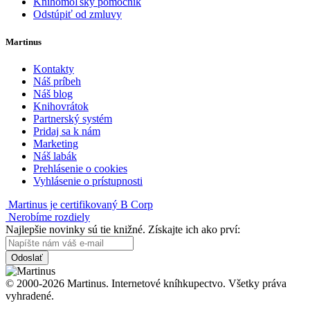
Knihomoľský pomocník
Odstúpiť od zmluvy
Martinus
Kontakty
Náš príbeh
Náš blog
Knihovrátok
Partnerský systém
Pridaj sa k nám
Marketing
Náš labák
Prehlásenie o cookies
Vyhlásenie o prístupnosti
Martinus je certifikovaný B Corp
Nerobíme rozdiely
Najlepšie novinky sú tie knižné. Získajte ich ako prví:
Odoslať
© 2000-2026 Martinus. Internetové kníhkupectvo. Všetky práva
vyhradené.