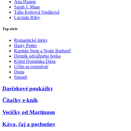
Ana Huang
Sarah J. Maas
Táňa Keleová Vasilková
Lucinda Riley
Top série
Romantické úteky
Harry Potter
Kapitán Stein a Notár Barbarič
Denník odvážneho bojka
Krimi Dominika Dána
Učím sa rozprávať
Duna
Smradi
Darčekové poukážky
Čítačky e-kníh
Vecičky od Martinusu
Káva, čaj a pochutiny