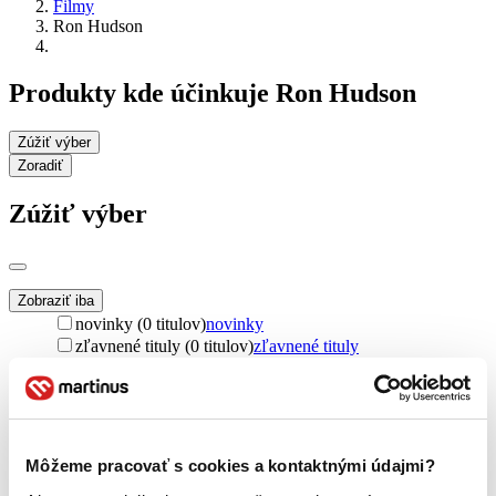
Filmy
Ron Hudson
Produkty kde účinkuje Ron Hudson
Zúžiť výber
Zoradiť
Zúžiť výber
Zobraziť iba
novinky (0 titulov)
novinky
zľavnené tituly (0 titulov)
zľavnené tituly
Dostupnosť
na centrálnom sklade (0 titulov)
na centrálnom sklade
predpredaj (0 titulov)
predpredaj
pripravujeme (0 titulov)
pripravujeme
Môžeme pracovať s cookies a kontaktnými údajmi?
dostupná (bez vypredaných) (0 titulov)
dostupná (bez
vypredaných)