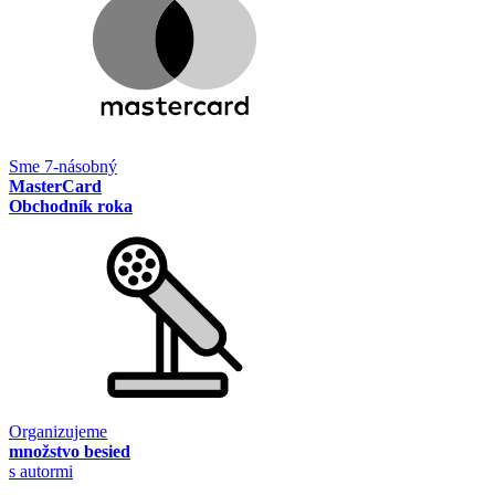
Sme 7-násobný
MasterCard
Obchodník roka
Organizujeme
množstvo besied
s autormi