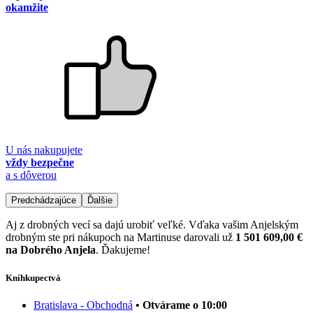
okamžite
U nás nakupujete
vždy bezpečne
a s dôverou
Predchádzajúce
Ďalšie
Aj z drobných vecí sa dajú urobiť veľké. Vďaka vašim Anjelským
drobným ste pri nákupoch na Martinuse darovali už
1 501 609,00 €
na Dobrého Anjela
. Ďakujeme!
Kníhkupectvá
Bratislava - Obchodná
• Otvárame o 10:00