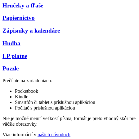
Hrnčeky a fľaše
Papiernictvo
Zápisníky a kalendáre
Hudba
LP platne
Puzzle
Prečítate na zariadeniach:
Pocketbook
Kindle
Smartfón či tablet s príslušnou aplikáciou
Počítač s príslušnou aplikáciou
Nie je možné meniť veľkosť písma, formát je preto vhodný skôr pre
väčšie obrazovky.
Viac informácií v
našich návodoch