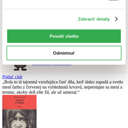
Použité filtre
Zrušiť filtre
Zobraziť detaily
dostupné
Nebol nájdený
žiadny titul
vyhovujúci zadaným podmienkam.
Skúste prosím zmeniť vyhľadávaný výraz.
Povoliť všetko
Chcete poradiť knihu?
Odmietnuť
Náš pomocník Sherlock vám ju s radosťou vypátra!
Knihomoľský pomocník
Pridať citát
Bola to tá tajomná vzrušujúca časť dňa, keď slnko zapadá a svetlo
mení farbu z červenej na vyblednutú krvavú, neprestajne sa mení a
temnie, akoby deň ešte žil, ale už umieral.