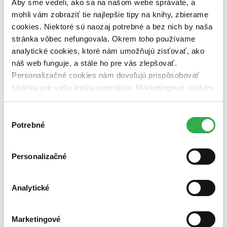
Aby sme vedeli, ako sa na našom webe správate, a
mohli vám zobraziť tie najlepšie tipy na knihy, zbierame
Nové / čítané
cookies. Niektoré sú naozaj potrebné a bez nich by naša
nová (0 titulov)
nová
stránka vôbec nefungovala. Okrem toho používame
čítaná (0 titulov)
čítaná
čítaná - výborný stav (0 titulov)
čítaná - výborný stav
analytické cookies, ktoré nám umožňujú zisťovať, ako
čítaná - mierne opotrebovaná (0 titulov)
čítaná - mierne
náš web funguje, a stále ho pre vás zlepšovať.
opotrebovaná
Personalizačné cookies nám dovoľujú prispôsobovať
čítané verzie vypredaných kníh (0 titulov)
čítané verzie
stránku pre vašu lepšiu orientáciu. Marketingové cookies
vypredaných kníh
nám zas umožňujú zobrazenie relevantnej reklamy.
Zúžiť výber
Niektoré údaje zdieľame aj s tretími stranami. Veľmi by
Výber
nám pomohlo, keby sme mohli používať všetky tieto
Potrebné
Zoradiť
súhlasu
cookies. Ďakujeme!
Personalizačné
Bestsellery
Top hodnotené
Analytické
Novinky
Najdrahšie
Najlacnejšie
Marketingové
Najvyššia zľava