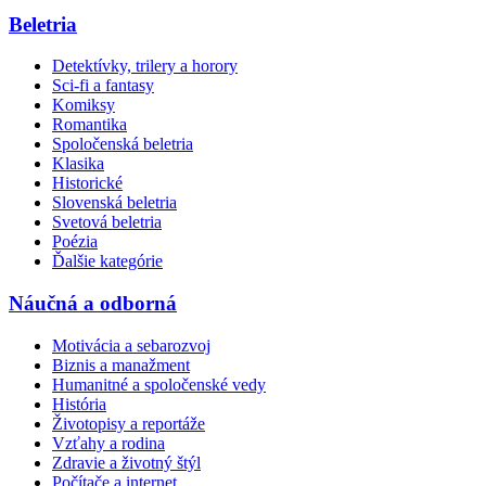
Beletria
Detektívky, trilery a horory
Sci-fi a fantasy
Komiksy
Romantika
Spoločenská beletria
Klasika
Historické
Slovenská beletria
Svetová beletria
Poézia
Ďalšie kategórie
Náučná a odborná
Motivácia a sebarozvoj
Biznis a manažment
Humanitné a spoločenské vedy
História
Životopisy a reportáže
Vzťahy a rodina
Zdravie a životný štýl
Počítače a internet