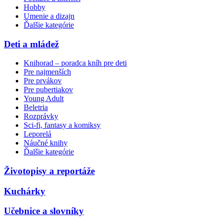
Hobby
Umenie a dizajn
Ďalšie kategórie
Deti a mládež
Knihorad – poradca kníh pre deti
Pre najmenších
Pre prvákov
Pre pubertiakov
Young Adult
Beletria
Rozprávky
Sci-fi, fantasy a komiksy
Leporelá
Náučné knihy
Ďalšie kategórie
Životopisy a reportáže
Kuchárky
Učebnice a slovníky