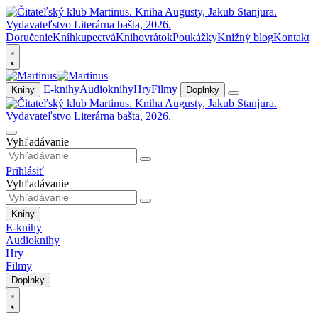
Doručenie
Kníhkupectvá
Knihovrátok
Poukážky
Knižný blog
Kontakt
E-knihy
Audioknihy
Hry
Filmy
Knihy
Doplnky
Vyhľadávanie
Prihlásiť
Vyhľadávanie
Knihy
E-knihy
Audioknihy
Hry
Filmy
Doplnky