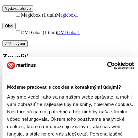
Vydavateľstvo
Magicbox (1 titul)
Magicbox
1
Obal
DVD obal (1 titul)
DVD obal
1
Zúžiť výber
Zoradiť
Bestsellery
Môžeme pracovať s cookies a kontaktnými údajmi?
Top hodnotené
Aby sme vedeli, ako sa na našom webe správate, a mohli
Novinky
Najdrahšie
vám zobraziť tie najlepšie tipy na knihy, zbierame cookies.
Najlacnejšie
Niektoré sú naozaj potrebné a bez nich by naša stránka
Najvyššia zľava
vôbec nefungovala. Okrem toho používame analytické
cookies, ktoré nám umožňujú zisťovať, ako náš web
Použité filtre
funguje, a stále ho pre vás zlepšovať. Personalizačné
Zrušiť filtre