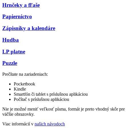
Hrnčeky a fľaše
Papiernictvo
Zápisníky a kalendáre
Hudba
LP platne
Puzzle
Prečítate na zariadeniach:
Pocketbook
Kindle
Smartfón či tablet s príslušnou aplikáciou
Počítač s príslušnou aplikáciou
Nie je možné meniť veľkosť písma, formát je preto vhodný skôr pre
väčšie obrazovky.
Viac informácií v
našich návodoch