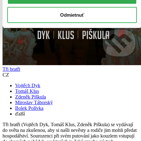
Odmietnuť
Tři bratři
CZ
Vojtěch Dyk
Tomáš Klus
Zdeněk Piškula
Miroslav Táborský
Bolek Polívka
ďalší
Tři bratři (Vojtěch Dyk, Tomáš Klus, Zdeněk Piškula) se vydávají
do světa na zkušenou, aby si našli nevěsty a rodiče jim mohli předat
hospodářství. Sourozenci při svém putování jako kouzlem vstupují