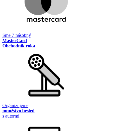
Sme 7-násobný
MasterCard
Obchodník roka
Organizujeme
množstvo besied
s autormi