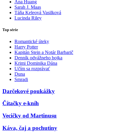
Ana Huang
Sarah J. Maas
Táňa Keleová Vasilková
Lucinda Riley
Top série
Romantické úteky
Harry Potter
Kapitán Stein a Notár Barbarič
Denník odvážneho bojka
Krimi Dominika Dána
Učím sa rozprávať
Duna
Smradi
Darčekové poukážky
Čítačky e-kníh
Vecičky od Martinusu
Káva, čaj a pochutiny