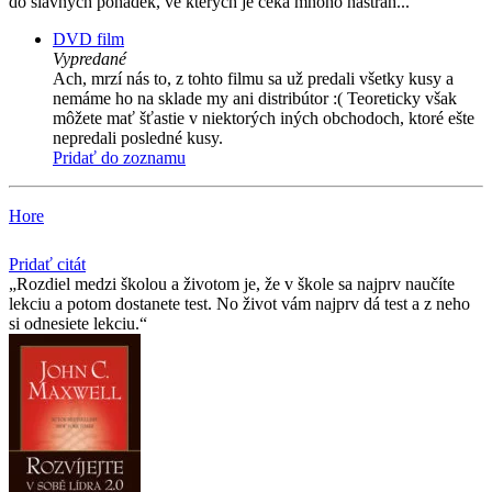
do slavných pohádek, ve kterých je čeká mnoho nástrah...
DVD film
Vypredané
Ach, mrzí nás to, z tohto filmu sa už predali všetky kusy a
nemáme ho na sklade my ani distribútor :( Teoreticky však
môžete mať šťastie v niektorých iných obchodoch, ktoré ešte
nepredali posledné kusy.
Pridať do zoznamu
Hore
Pridať citát
Rozdiel medzi školou a životom je, že v škole sa najprv naučíte
lekciu a potom dostanete test. No život vám najprv dá test a z neho
si odnesiete lekciu.