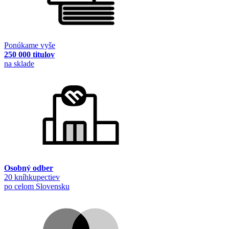
Ponúkame vyše
250 000 titulov
na sklade
Osobný odber
20 kníhkupectiev
po celom Slovensku