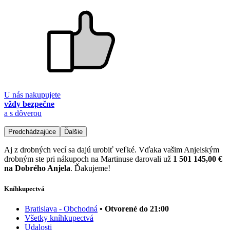
U nás nakupujete
vždy bezpečne
a s dôverou
Predchádzajúce
Ďalšie
Aj z drobných vecí sa dajú urobiť veľké. Vďaka vašim Anjelským
drobným ste pri nákupoch na Martinuse darovali už
1 501 145,00 €
na Dobrého Anjela
. Ďakujeme!
Kníhkupectvá
Bratislava - Obchodná
• Otvorené do 21:00
Všetky kníhkupectvá
Udalosti