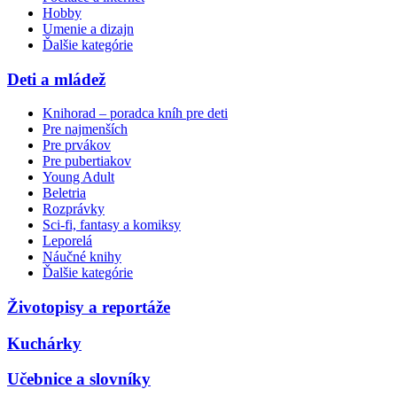
Hobby
Umenie a dizajn
Ďalšie kategórie
Deti a mládež
Knihorad – poradca kníh pre deti
Pre najmenších
Pre prvákov
Pre pubertiakov
Young Adult
Beletria
Rozprávky
Sci-fi, fantasy a komiksy
Leporelá
Náučné knihy
Ďalšie kategórie
Životopisy a reportáže
Kuchárky
Učebnice a slovníky