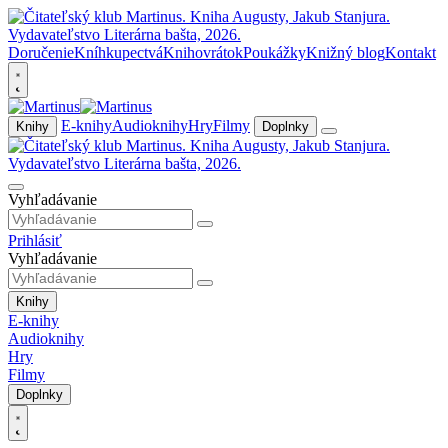
Doručenie
Kníhkupectvá
Knihovrátok
Poukážky
Knižný blog
Kontakt
E-knihy
Audioknihy
Hry
Filmy
Knihy
Doplnky
Vyhľadávanie
Prihlásiť
Vyhľadávanie
Knihy
E-knihy
Audioknihy
Hry
Filmy
Doplnky