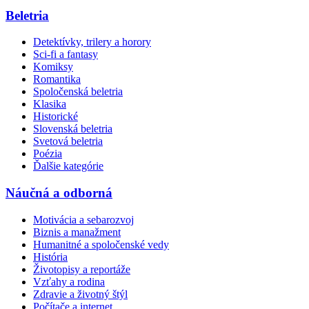
Beletria
Detektívky, trilery a horory
Sci-fi a fantasy
Komiksy
Romantika
Spoločenská beletria
Klasika
Historické
Slovenská beletria
Svetová beletria
Poézia
Ďalšie kategórie
Náučná a odborná
Motivácia a sebarozvoj
Biznis a manažment
Humanitné a spoločenské vedy
História
Životopisy a reportáže
Vzťahy a rodina
Zdravie a životný štýl
Počítače a internet