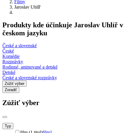
Filmy
Jaroslav Uhlíř
Produkty kde účinkuje Jaroslav Uhlíř v
českom jazyku
České a slovenské
České
Komédie
Rozprávky
Rodinné, animované a detské
Detské
České a slovenské rozprávky
Zúžiť výber
Zoradiť
Zúžiť výber
Typ
film (1 titul)
film
1