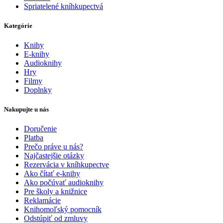
Spriatelené kníhkupectvá
Kategórie
Knihy
E-knihy
Audioknihy
Hry
Filmy
Doplnky
Nakupujte u nás
Doručenie
Platba
Prečo práve u nás?
Najčastejšie otázky
Rezervácia v kníhkupectve
Ako čítať e-knihy
Ako počúvať audioknihy
Pre školy a knižnice
Reklamácie
Knihomoľský pomocník
Odstúpiť od zmluvy