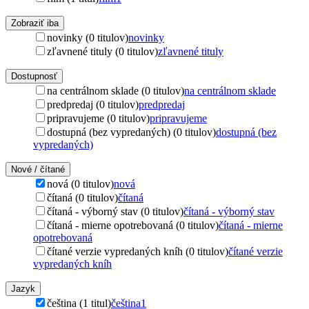
Zobraziť iba
novinky (0 titulov)
novinky
zľavnené tituly (0 titulov)
zľavnené tituly
Dostupnosť
na centrálnom sklade (0 titulov)
na centrálnom sklade
predpredaj (0 titulov)
predpredaj
pripravujeme (0 titulov)
pripravujeme
dostupná (bez vypredaných) (0 titulov)
dostupná (bez
vypredaných)
Nové / čítané
nová (0 titulov)
nová
čítaná (0 titulov)
čítaná
čítaná - výborný stav (0 titulov)
čítaná - výborný stav
čítaná - mierne opotrebovaná (0 titulov)
čítaná - mierne
opotrebovaná
čítané verzie vypredaných kníh (0 titulov)
čítané verzie
vypredaných kníh
Jazyk
čeština (1 titul)
čeština
1