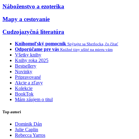
Náboženstvo a ezoterika
Mapy a cestovanie
Cudzojazyčná literatúra
Knihomoľský pomocník
Spýtajte sa Sherlocka, čo čítať
Odporúčame pre vás
Knižné tipy ušité na mieru vám
Všetky knihy
Knihy roka 2025
Bestsellery
Novinky
Pripravované
Akcie a zľavy
Kolekcie
BookTok
Mám záujem o titul
Top autori
Dominik Dán
Julie Caplin
Rebecca Yarros