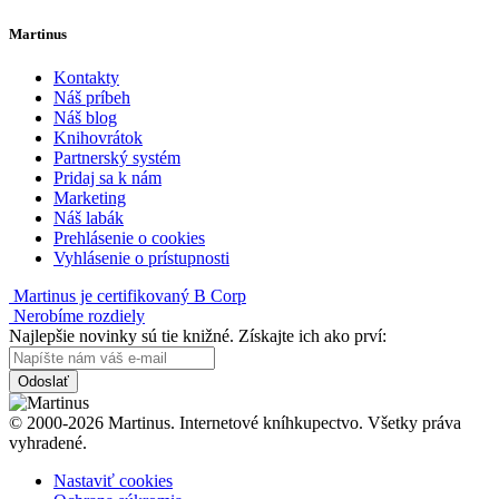
Martinus
Kontakty
Náš príbeh
Náš blog
Knihovrátok
Partnerský systém
Pridaj sa k nám
Marketing
Náš labák
Prehlásenie o cookies
Vyhlásenie o prístupnosti
Martinus je certifikovaný B Corp
Nerobíme rozdiely
Najlepšie novinky sú tie knižné. Získajte ich ako prví:
Odoslať
© 2000-2026 Martinus. Internetové kníhkupectvo. Všetky práva
vyhradené.
Nastaviť cookies