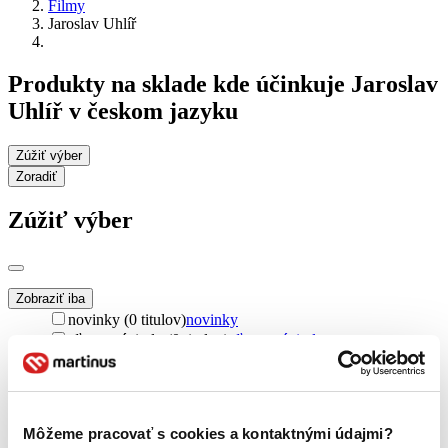
Filmy
Jaroslav Uhlíř
Produkty na sklade kde účinkuje Jaroslav
Uhlíř v českom jazyku
Zúžiť výber
Zoradiť
Zúžiť výber
Zobraziť iba
novinky (0 titulov)
novinky
zľavnené tituly (0 titulov)
zľavnené tituly
Dostupnosť
na centrálnom sklade (0 titulov)
na centrálnom sklade
predpredaj (0 titulov)
predpredaj
Môžeme pracovať s cookies a kontaktnými údajmi?
pripravujeme (0 titulov)
pripravujeme