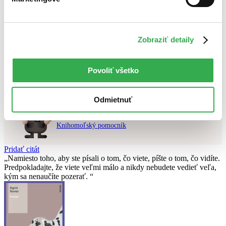
Najvyššia zľava
Použité filtre
Zobraziť detaily
Zrušiť filtre
V českom jazyku
na sklade
Nebol nájdený
žiadny titul
vyhovujúci zadaným podmienkam.
Skúste prosím zmeniť vyhľadávaný výraz.
Povoliť všetko
Odmietnuť
Chcete poradiť knihu?
Náš pomocník Sherlock vám ju s radosťou vypátra!
Knihomoľský pomocník
Pridať citát
Namiesto toho, aby ste písali o tom, čo viete, píšte o tom, čo vidíte.
Predpokladajte, že viete veľmi málo a nikdy nebudete vedieť veľa,
kým sa nenaučíte pozerať.