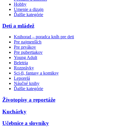
Hobby
Umenie a dizajn
Ďalšie kategórie
Deti a mládež
Knihorad – poradca kníh pre deti
Pre najmenších
Pre prvákov
Pre pubertiakov
Young Adult
Beletria
Rozprávky
Sci-fi, fantasy a komiksy
Leporelá
Náučné knihy
Ďalšie kategórie
Životopisy a reportáže
Kuchárky
Učebnice a slovníky