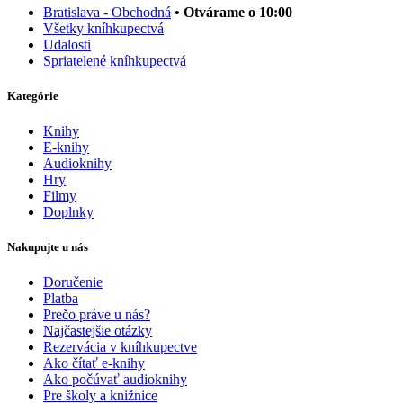
Bratislava - Obchodná
• Otvárame o 10:00
Všetky kníhkupectvá
Udalosti
Spriatelené kníhkupectvá
Kategórie
Knihy
E-knihy
Audioknihy
Hry
Filmy
Doplnky
Nakupujte u nás
Doručenie
Platba
Prečo práve u nás?
Najčastejšie otázky
Rezervácia v kníhkupectve
Ako čítať e-knihy
Ako počúvať audioknihy
Pre školy a knižnice