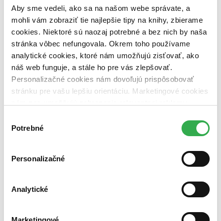
dostupná (bez vypredaných) (0 titulov)
dostupná (bez
Aby sme vedeli, ako sa na našom webe správate, a
vypredaných)
mohli vám zobraziť tie najlepšie tipy na knihy, zbierame
Nové / čítané
cookies. Niektoré sú naozaj potrebné a bez nich by naša
nová (0 titulov)
nová
stránka vôbec nefungovala. Okrem toho používame
čítaná (0 titulov)
čítaná
analytické cookies, ktoré nám umožňujú zisťovať, ako
čítaná - výborný stav (0 titulov)
čítaná - výborný stav
náš web funguje, a stále ho pre vás zlepšovať.
čítaná - mierne opotrebovaná (0 titulov)
čítaná - mierne
Personalizačné cookies nám dovoľujú prispôsobovať
opotrebovaná
čítané verzie vypredaných kníh (0 titulov)
čítané verzie
stránku pre vašu lepšiu orientáciu. Marketingové cookies
vypredaných kníh
nám zas umožňujú zobrazenie relevantnej reklamy.
Niektoré údaje zdieľame aj s tretími stranami. Veľmi by
Zúžiť výber
Výber
nám pomohlo, keby sme mohli používať všetky tieto
Potrebné
súhlasu
Zoradiť
cookies. Ďakujeme!
Personalizačné
Bestsellery
Analytické
Top hodnotené
Novinky
Najdrahšie
Najlacnejšie
Marketingové