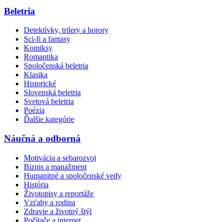
Beletria
Detektívky, trilery a horory
Sci-fi a fantasy
Komiksy
Romantika
Spoločenská beletria
Klasika
Historické
Slovenská beletria
Svetová beletria
Poézia
Ďalšie kategórie
Náučná a odborná
Motivácia a sebarozvoj
Biznis a manažment
Humanitné a spoločenské vedy
História
Životopisy a reportáže
Vzťahy a rodina
Zdravie a životný štýl
Počítače a internet