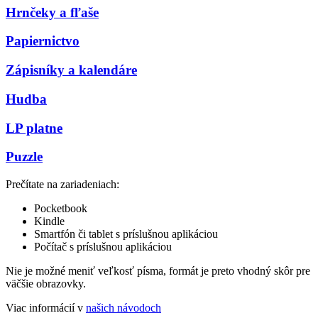
Hrnčeky a fľaše
Papiernictvo
Zápisníky a kalendáre
Hudba
LP platne
Puzzle
Prečítate na zariadeniach:
Pocketbook
Kindle
Smartfón či tablet s príslušnou aplikáciou
Počítač s príslušnou aplikáciou
Nie je možné meniť veľkosť písma, formát je preto vhodný skôr pre
väčšie obrazovky.
Viac informácií v
našich návodoch