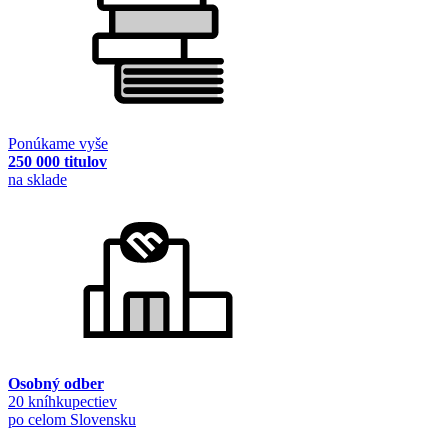
Ponúkame vyše
250 000 titulov
na sklade
Osobný odber
20 kníhkupectiev
po celom Slovensku