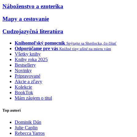
Náboženstvo a ezoterika
Mapy a cestovanie
Cudzojazyčná literatúra
Knihomoľský pomocník
Spýtajte sa Sherlocka, čo čítať
Odporúčame pre vás
Knižné tipy ušité na mieru vám
Všetky knihy
Knihy roka 2025
Bestsellery
Novinky
Pripravované
Akcie a zľavy
Kolekcie
BookTok
Mám záujem o titul
Top autori
Dominik Dán
Julie Caplin
Rebecca Yarros