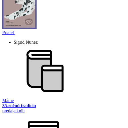
Priateľ
Sigrid Nunez
Máme
35-ročnú tradíciu
predaja kníh