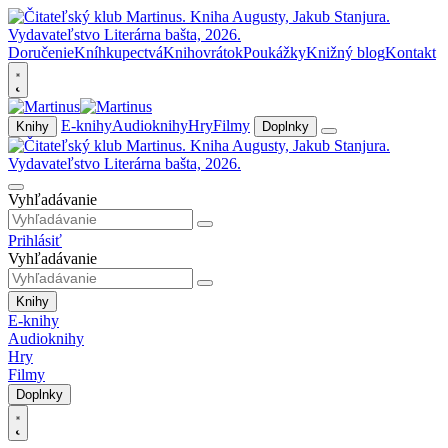
Doručenie
Kníhkupectvá
Knihovrátok
Poukážky
Knižný blog
Kontakt
E-knihy
Audioknihy
Hry
Filmy
Knihy
Doplnky
Vyhľadávanie
Prihlásiť
Vyhľadávanie
Knihy
E-knihy
Audioknihy
Hry
Filmy
Doplnky