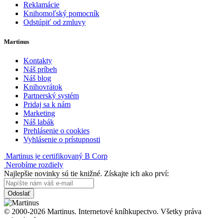
Reklamácie
Knihomoľský pomocník
Odstúpiť od zmluvy
Martinus
Kontakty
Náš príbeh
Náš blog
Knihovrátok
Partnerský systém
Pridaj sa k nám
Marketing
Náš labák
Prehlásenie o cookies
Vyhlásenie o prístupnosti
Martinus je certifikovaný B Corp
Nerobíme rozdiely
Najlepšie novinky sú tie knižné. Získajte ich ako prví:
Odoslať
© 2000-2026 Martinus. Internetové kníhkupectvo. Všetky práva