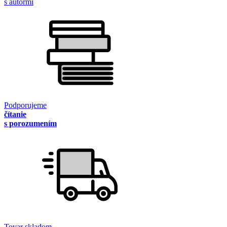
s autormi
Podporujeme
čítanie
s porozumením
Tovar skladom