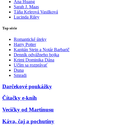
Ana Huang
Sarah J. Maas
Táňa Keleová Vasilková
Lucinda Riley
Top série
Romantické úteky
Harry Potter
Kapitán Stein a Notár Barbarič
Denník odvážneho bojka
Krimi Dominika Dána
Učím sa rozprávať
Duna
Smradi
Darčekové poukážky
Čítačky e-kníh
Vecičky od Martinusu
Káva, čaj a pochutiny