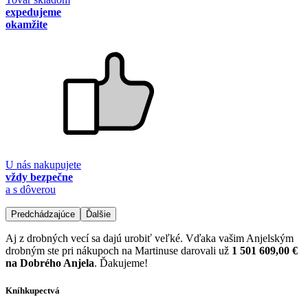
expedujeme
okamžite
U nás nakupujete
vždy bezpečne
a s dôverou
Predchádzajúce
Ďalšie
Aj z drobných vecí sa dajú urobiť veľké. Vďaka vašim Anjelským
drobným ste pri nákupoch na Martinuse darovali už
1 501 609,00 €
na Dobrého Anjela
. Ďakujeme!
Kníhkupectvá