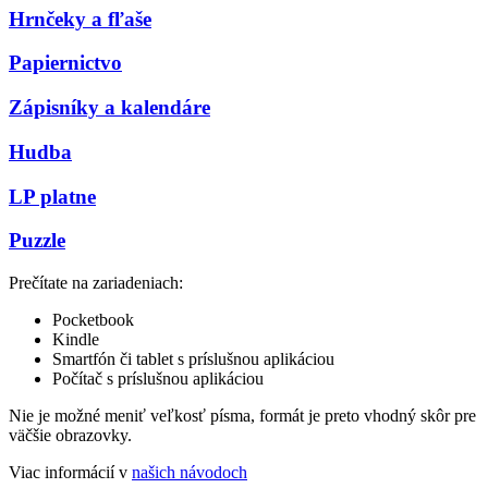
Hrnčeky a fľaše
Papiernictvo
Zápisníky a kalendáre
Hudba
LP platne
Puzzle
Prečítate na zariadeniach:
Pocketbook
Kindle
Smartfón či tablet s príslušnou aplikáciou
Počítač s príslušnou aplikáciou
Nie je možné meniť veľkosť písma, formát je preto vhodný skôr pre
väčšie obrazovky.
Viac informácií v
našich návodoch