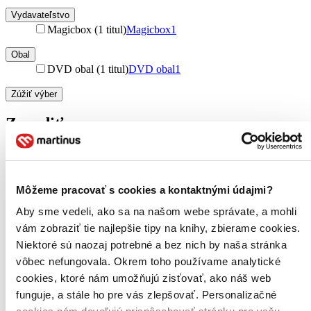
Vydavateľstvo
Magicbox (1 titul)
Magicbox
1
Obal
DVD obal (1 titul)
DVD obal
1
Zúžiť výber
Zoradiť
Bestsellery
Môžeme pracovať s cookies a kontaktnými údajmi?
Top hodnotené
Aby sme vedeli, ako sa na našom webe správate, a mohli
Novinky
Najdrahšie
vám zobraziť tie najlepšie tipy na knihy, zbierame cookies.
Najlacnejšie
Niektoré sú naozaj potrebné a bez nich by naša stránka
Najvyššia zľava
vôbec nefungovala. Okrem toho používame analytické
cookies, ktoré nám umožňujú zisťovať, ako náš web
Použité filtre
funguje, a stále ho pre vás zlepšovať. Personalizačné
Zrušiť filtre