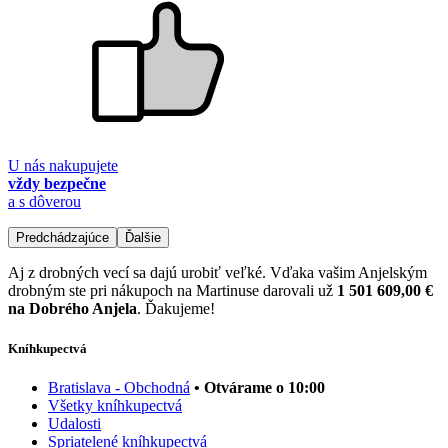
U nás nakupujete
vždy bezpečne
a s dôverou
Predchádzajúce
Ďalšie
Aj z drobných vecí sa dajú urobiť veľké. Vďaka vašim Anjelským
drobným ste pri nákupoch na Martinuse darovali už
1 501 609,00 €
na Dobrého Anjela
. Ďakujeme!
Kníhkupectvá
Bratislava - Obchodná
• Otvárame o 10:00
Všetky kníhkupectvá
Udalosti
Spriatelené kníhkupectvá