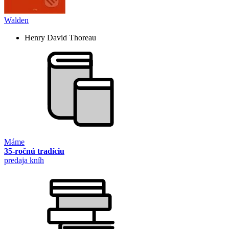
Walden
Henry David Thoreau
Máme
35-ročnú tradíciu
predaja kníh