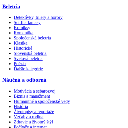
Beletria
Detektívky, trilery a horory
Sci-fi a fantasy
Komiksy
Romantika
Spoločenská beletria
Klasika
Historické
Slovenská beletria
Svetová beletria
Poézia
Ďalšie kategórie
Náučná a odborná
Motivácia a sebarozvoj
Biznis a manažment
Humanitné a spoločenské vedy
História
Životopisy a reportáže
Vzťahy a rodina
Zdravie a životný štýl
Počítače a internet