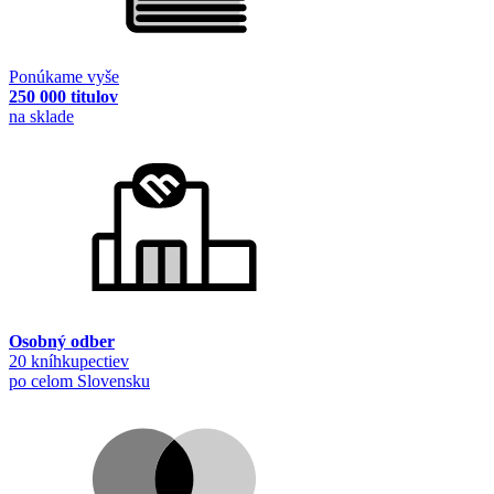
Ponúkame vyše
250 000 titulov
na sklade
Osobný odber
20 kníhkupectiev
po celom Slovensku