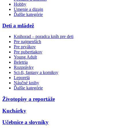
Hobby
Umenie a dizajn
Ďalšie kategórie
Deti a mládež
Knihorad – poradca kníh pre deti
Pre najmenších
Pre prvákov
Pre pubertiakov
Young Adult
Beletria
Rozprávky
Sci-fi, fantasy a komiksy
Leporelá
Náučné knihy
Ďalšie kategórie
Životopisy a reportáže
Kuchárky
Učebnice a slovníky