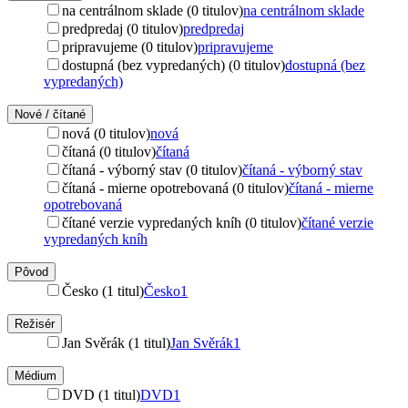
na centrálnom sklade (0 titulov)
na centrálnom sklade
predpredaj (0 titulov)
predpredaj
pripravujeme (0 titulov)
pripravujeme
dostupná (bez vypredaných) (0 titulov)
dostupná (bez
vypredaných)
Nové / čítané
nová (0 titulov)
nová
čítaná (0 titulov)
čítaná
čítaná - výborný stav (0 titulov)
čítaná - výborný stav
čítaná - mierne opotrebovaná (0 titulov)
čítaná - mierne
opotrebovaná
čítané verzie vypredaných kníh (0 titulov)
čítané verzie
vypredaných kníh
Pôvod
Česko (1 titul)
Česko
1
Režisér
Jan Svěrák (1 titul)
Jan Svěrák
1
Médium
DVD (1 titul)
DVD
1