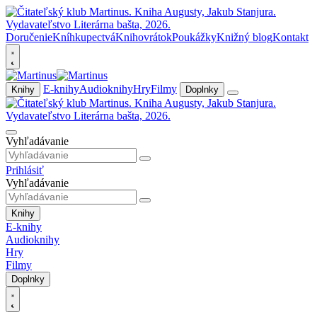
Doručenie
Kníhkupectvá
Knihovrátok
Poukážky
Knižný blog
Kontakt
E-knihy
Audioknihy
Hry
Filmy
Knihy
Doplnky
Vyhľadávanie
Prihlásiť
Vyhľadávanie
Knihy
E-knihy
Audioknihy
Hry
Filmy
Doplnky