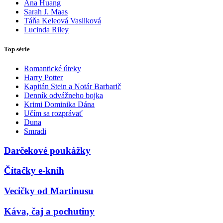
Ana Huang
Sarah J. Maas
Táňa Keleová Vasilková
Lucinda Riley
Top série
Romantické úteky
Harry Potter
Kapitán Stein a Notár Barbarič
Denník odvážneho bojka
Krimi Dominika Dána
Učím sa rozprávať
Duna
Smradi
Darčekové poukážky
Čítačky e-kníh
Vecičky od Martinusu
Káva, čaj a pochutiny