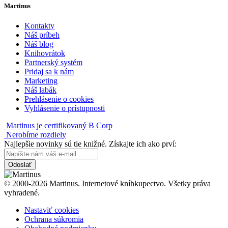
Martinus
Kontakty
Náš príbeh
Náš blog
Knihovrátok
Partnerský systém
Pridaj sa k nám
Marketing
Náš labák
Prehlásenie o cookies
Vyhlásenie o prístupnosti
Martinus je certifikovaný B Corp
Nerobíme rozdiely
Najlepšie novinky sú tie knižné. Získajte ich ako prví:
Odoslať
© 2000-2026 Martinus. Internetové kníhkupectvo. Všetky práva
vyhradené.
Nastaviť cookies
Ochrana súkromia