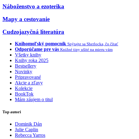
Náboženstvo a ezoterika
Mapy a cestovanie
Cudzojazyčná literatúra
Knihomoľský pomocník
Spýtajte sa Sherlocka, čo čítať
Odporúčame pre vás
Knižné tipy ušité na mieru vám
Všetky knihy
Knihy roka 2025
Bestsellery
Novinky
Pripravované
Akcie a zľavy
Kolekcie
BookTok
Mám záujem o titul
Top autori
Dominik Dán
Julie Caplin
Rebecca Yarros