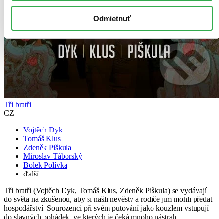
Odmietnuť
Tři bratři
CZ
Vojtěch Dyk
Tomáš Klus
Zdeněk Piškula
Miroslav Táborský
Bolek Polívka
ďalší
Tři bratři (Vojtěch Dyk, Tomáš Klus, Zdeněk Piškula) se vydávají
do světa na zkušenou, aby si našli nevěsty a rodiče jim mohli předat
hospodářství. Sourozenci při svém putování jako kouzlem vstupují
do slavných pohádek, ve kterých je čeká mnoho nástrah...