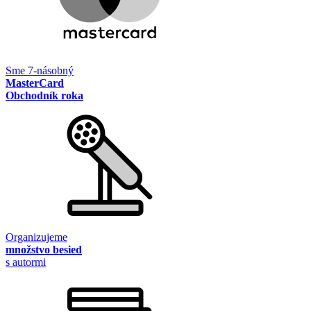
Sme 7-násobný
MasterCard
Obchodník roka
Organizujeme
množstvo besied
s autormi