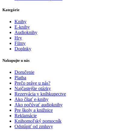
Kategórie
Knihy
E-knihy
Audioknihy
Hry
Filmy
Doplnky
Nakupujte u nás
Doručenie
Platba
Prečo práve u nás?
Najčastejšie otázky
Rezervácia v kníhkupectve
Ako čítať e-knihy
Ako počúvať audioknihy
Pre školy a knižnice
Reklamácie
Knihomoľský pomocník
Odstúpiť od zmluvy