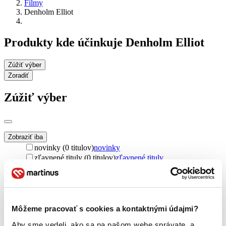
Filmy
Denholm Elliot
Produkty kde účinkuje Denholm Elliot
Zúžiť výber
Zoradiť
Zúžiť výber
Zobraziť iba
novinky (0 titulov)
novinky
zľavnené tituly (0 titulov)
zľavnené tituly
Dostupnosť
na centrálnom sklade (0 titulov)
na centrálnom sklade
predpredaj (0 titulov)
predpredaj
pripravujeme (0 titulov)
pripravujeme
Môžeme pracovať s cookies a kontaktnými údajmi?
dostupná (bez vypredaných) (0 titulov)
dostupná (bez
Aby sme vedeli, ako sa na našom webe správate, a
vypredaných)