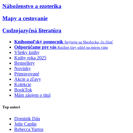
Náboženstvo a ezoterika
Mapy a cestovanie
Cudzojazyčná literatúra
Knihomoľský pomocník
Spýtajte sa Sherlocka, čo čítať
Odporúčame pre vás
Knižné tipy ušité na mieru vám
Všetky knihy
Knihy roka 2025
Bestsellery
Novinky
Pripravované
Akcie a zľavy
Kolekcie
BookTok
Mám záujem o titul
Top autori
Dominik Dán
Julie Caplin
Rebecca Yarros