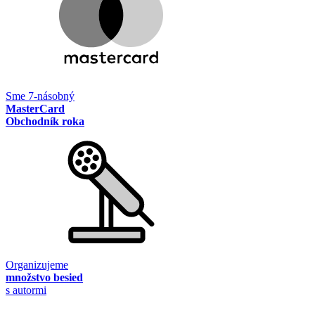
Sme 7-násobný
MasterCard
Obchodník roka
Organizujeme
množstvo besied
s autormi