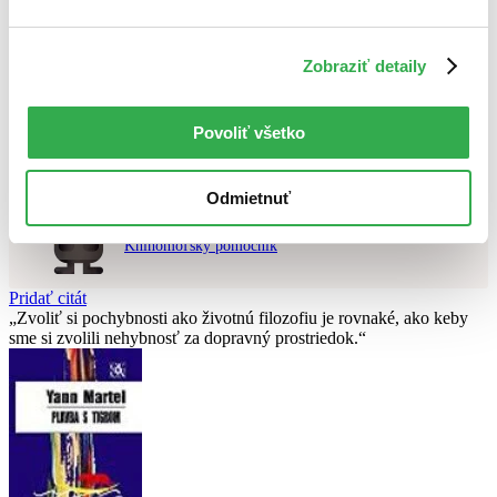
Použité filtre
Zrušiť filtre
Zobraziť detaily
čítané - výborný stav
Nebol nájdený
žiadny titul
vyhovujúci zadaným podmienkam.
Skúste prosím zmeniť vyhľadávaný výraz.
Povoliť všetko
Odmietnuť
Chcete poradiť knihu?
Náš pomocník Sherlock vám ju s radosťou vypátra!
Knihomoľský pomocník
Pridať citát
Zvoliť si pochybnosti ako životnú filozofiu je rovnaké, ako keby
sme si zvolili nehybnosť za dopravný prostriedok.