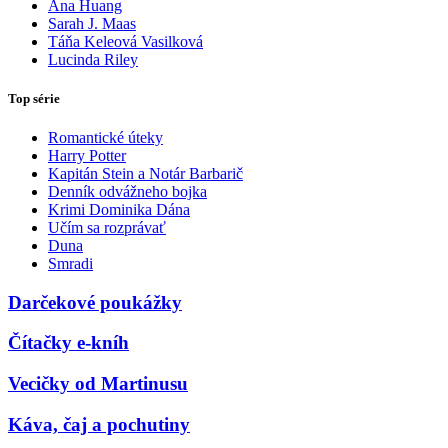
Ana Huang
Sarah J. Maas
Táňa Keleová Vasilková
Lucinda Riley
Top série
Romantické úteky
Harry Potter
Kapitán Stein a Notár Barbarič
Denník odvážneho bojka
Krimi Dominika Dána
Učím sa rozprávať
Duna
Smradi
Darčekové poukážky
Čítačky e-kníh
Vecičky od Martinusu
Káva, čaj a pochutiny