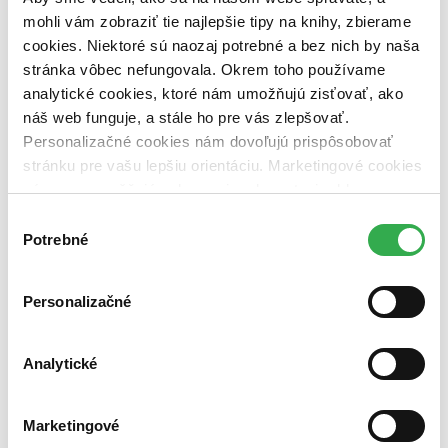
mohli vám zobraziť tie najlepšie tipy na knihy, zbierame
Nové / čítané
cookies. Niektoré sú naozaj potrebné a bez nich by naša
nová (0 titulov)
nová
stránka vôbec nefungovala. Okrem toho používame
čítaná (0 titulov)
čítaná
analytické cookies, ktoré nám umožňujú zisťovať, ako
čítaná - výborný stav (0 titulov)
čítaná - výborný stav
čítaná - mierne opotrebovaná (0 titulov)
čítaná - mierne
náš web funguje, a stále ho pre vás zlepšovať.
opotrebovaná
Personalizačné cookies nám dovoľujú prispôsobovať
čítané verzie vypredaných kníh (0 titulov)
čítané verzie
stránku pre vašu lepšiu orientáciu. Marketingové cookies
vypredaných kníh
nám zas umožňujú zobrazenie relevantnej reklamy.
Zúžiť výber
Niektoré údaje zdieľame aj s tretími stranami. Veľmi by
Výber
nám pomohlo, keby sme mohli používať všetky tieto
Potrebné
súhlasu
Zoradiť
cookies. Ďakujeme!
Personalizačné
Bestsellery
Analytické
Top hodnotené
Novinky
Najdrahšie
Najlacnejšie
Marketingové
Najvyššia zľava