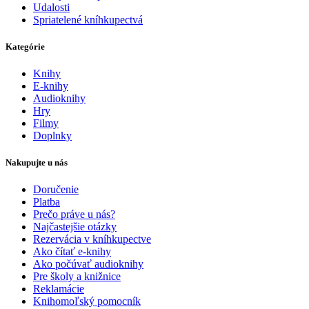
Udalosti
Spriatelené kníhkupectvá
Kategórie
Knihy
E-knihy
Audioknihy
Hry
Filmy
Doplnky
Nakupujte u nás
Doručenie
Platba
Prečo práve u nás?
Najčastejšie otázky
Rezervácia v kníhkupectve
Ako čítať e-knihy
Ako počúvať audioknihy
Pre školy a knižnice
Reklamácie
Knihomoľský pomocník