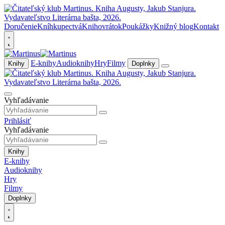
Doručenie
Kníhkupectvá
Knihovrátok
Poukážky
Knižný blog
Kontakt
E-knihy
Audioknihy
Hry
Filmy
Knihy
Doplnky
Vyhľadávanie
Prihlásiť
Vyhľadávanie
Knihy
E-knihy
Audioknihy
Hry
Filmy
Doplnky