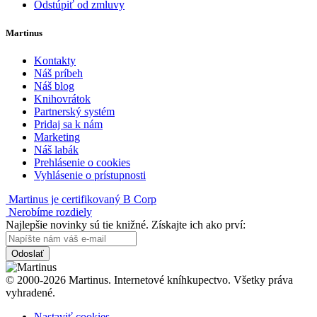
Odstúpiť od zmluvy
Martinus
Kontakty
Náš príbeh
Náš blog
Knihovrátok
Partnerský systém
Pridaj sa k nám
Marketing
Náš labák
Prehlásenie o cookies
Vyhlásenie o prístupnosti
Martinus je certifikovaný B Corp
Nerobíme rozdiely
Najlepšie novinky sú tie knižné. Získajte ich ako prví:
Odoslať
© 2000-2026 Martinus. Internetové kníhkupectvo. Všetky práva
vyhradené.
Nastaviť cookies