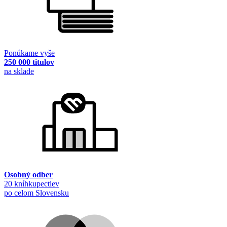
Ponúkame vyše
250 000 titulov
na sklade
Osobný odber
20 kníhkupectiev
po celom Slovensku