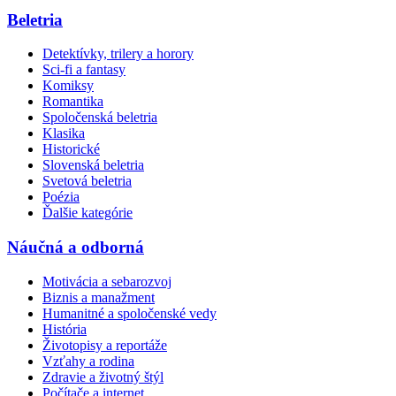
Beletria
Detektívky, trilery a horory
Sci-fi a fantasy
Komiksy
Romantika
Spoločenská beletria
Klasika
Historické
Slovenská beletria
Svetová beletria
Poézia
Ďalšie kategórie
Náučná a odborná
Motivácia a sebarozvoj
Biznis a manažment
Humanitné a spoločenské vedy
História
Životopisy a reportáže
Vzťahy a rodina
Zdravie a životný štýl
Počítače a internet