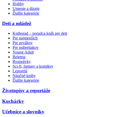
Hobby
Umenie a dizajn
Ďalšie kategórie
Deti a mládež
Knihorad – poradca kníh pre deti
Pre najmenších
Pre prvákov
Pre pubertiakov
Young Adult
Beletria
Rozprávky
Sci-fi, fantasy a komiksy
Leporelá
Náučné knihy
Ďalšie kategórie
Životopisy a reportáže
Kuchárky
Učebnice a slovníky