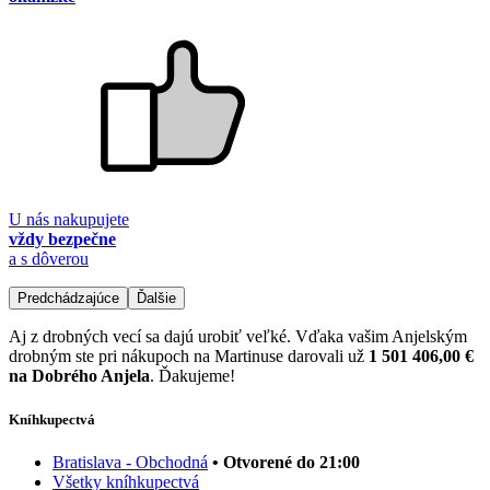
U nás nakupujete
vždy bezpečne
a s dôverou
Predchádzajúce
Ďalšie
Aj z drobných vecí sa dajú urobiť veľké. Vďaka vašim Anjelským
drobným ste pri nákupoch na Martinuse darovali už
1 501 406,00 €
na Dobrého Anjela
. Ďakujeme!
Kníhkupectvá
Bratislava - Obchodná
• Otvorené do 21:00
Všetky kníhkupectvá